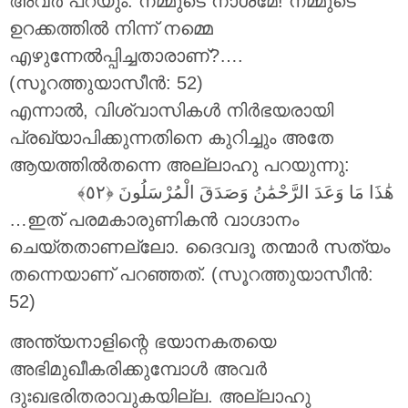
അവർ പറയും: നമ്മുടെ നാശമേ! നമ്മുടെ
ഉറക്കത്തിൽ നിന്ന് നമ്മെ
എഴുന്നേൽപ്പിച്ചതാരാണ്?….
(സൂറത്തുയാസീൻ: 52)
എന്നാൽ, വിശ്വാസികൾ നിർഭയരായി
പ്രഖ്യാപിക്കുന്നതിനെ കുറിച്ചും അതേ
ആയത്തിൽതന്നെ അല്ലാഹു പറയുന്നു:
هَٰذَا مَا وَعَدَ الرَّحْمَٰنُ وَصَدَقَ الْمُرْسَلُونَ
…ഇത് പരമകാരുണികൻ വാഗ്ദാനം
ചെയ്തതാണല്ലോ. ദൈവദൂ തന്മാർ സത്യം
തന്നെയാണ് പറഞ്ഞത്. (സൂറത്തുയാസീൻ:
52)
അന്ത്യനാളിന്റെ ഭയാനകതയെ
അഭിമുഖീകരിക്കുമ്പോൾ അവർ
ദുഃഖഭരിതരാവുകയില്ല. അല്ലാഹു