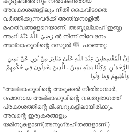
കുടുംബത്തിനും നൽകേണ്ടതായ
അവകാശങ്ങളിലും നീതി കൈവിടാതെ
വർത്തിക്കുന്നവർക്ക് അന്ത്യനാളിൽ
മഹത്വങ്ങളേറെയാണ്. അബ്ദുല്ലാഹ് ഇബ്നു
അംറി
رَضِيَ اللَّهُ عَنْهُ
ൽ നിന്ന് നിവേദനം.
അല്ലാഹുവിന്റെ റസൂൽ ‎ﷺ പറഞ്ഞു:
إنَّ الْمُقْسِطِينَ عِنْدَ اللّهِ عَلَىٰ مَنَابِرَ مِنْ نُورٍ. عَنْ يَمِينِ
الرَّحْمَـٰنِ. وَكِلْتَا يَدَيْهِ يَمِينٌ ، الَّذِينَ يَعْدِلُونَ فِي حُكْمِهِمْ
وَأَهْلِيهِمْ وَمَا وَلُوا
“അല്ലാഹുവിന്റെ അടുക്കൽ നീതിമാന്മാർ,
റഹ്മാനായ അല്ലാഹുവിന്റെ വലതുഭാഗത്ത്
പ്രകാശത്തിന്റെ മിംബറുകളിലായിരിക്കും.
അവന്റെ ഇരുകരങ്ങളും
യമീനുകളാണ്(അനുഗ്രഹീതങ്ങളാണ്.)