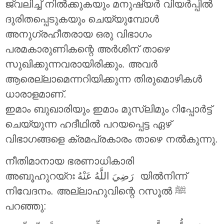
ജ്വലിച്ച് നിൽക്കുകയും മനുഷ്യർ വിയർപ്പിൽ
ദുരിതപ്പെടുകയും ചെയ്യുമ്പോൾ
അനുഗ്രഹീതരായ ഒരു വിഭാഗം
പരമകാരുണികന്റെ അർശിന് താഴെ
സുഖിക്കുന്നവരായിരിക്കും. അവർ
ആരെല്ലാമെന്നറിയിക്കുന്ന തിരുമൊഴികൾ
ധാരാളമാണ്.
ഇമാം ബുഖാരിയും ഇമാം മുസ്ലിമും റിപ്പോർട്ട്
ചെയ്യുന്ന ഹദീഥിൽ പറയപ്പെട്ട ഏഴ്
വിഭാഗങ്ങളെ ക്രമപ്രകാരം താഴെ നൽകുന്നു.
നീതിമാനായ ഭരണാധികാരി
അബൂഹുറയ്റഃ
رَضِيَ اللَّهُ عَنْهُ
യിൽനിന്ന്
നിവേദനം. അല്ലാഹുവിന്റെ റസൂൽ ‎ﷺ
പറഞ്ഞു: