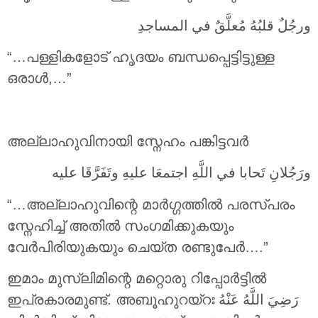
ورجُلٌ قلبُهُ مُعلَّقٌ في المساجدِ
“…പള്ളികളോട് ഹൃദയം ബന്ധപ്പെട്ടിട്ടുള്ള
ഒരാൾ,…”
അല്ലാഹുവിനായി സ്നേഹം പങ്കിട്ടവർ
ورَجُلانِ تَحابا في اللَّهِ اجتمعَا عليهِ وتَفَرَّقَا عليه
“…അല്ലാഹുവിന്റെ മാർഗ്ഗത്തിൽ പരസ്പരം
സ്നേഹിച്ച് അതിൽ സംഗമിക്കുകയും
വേർപിരിയുകയും ചെയ്ത രണ്ടുപേർ….”
ഇമാം മുസ്ലിമിന്റെ മറ്റൊരു റിപ്പോർട്ടിൽ
ഇപ്രകാരമുണ്ട്. അബൂഹുറയ്റഃ
رَضِيَ اللَّهُ عَنْهُ