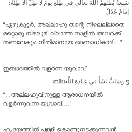
سَبعةٌ يُظلُّهمُ اللَّهُ تعالى في ظِلِّهِ يومَ لا ظِلَّ إلاّ ظِلّهُ:
إمامٌ عَدْلٌ
“ഏഴുകൂട്ടർ, അല്ലാഹു തന്റെ നിഴലല്ലാതെ
മറ്റൊരു നിഴലുമി ല്ലാത്ത നാളിൽ അവർക്ക്
തണലേകും: നീതിമാനായ ഭരണാധികാരി…”
ഇബാദത്തിൽ വളർന്ന യുവാവ്
ട്ട وشابٌّ نَشَأَ في عِبادةِ اللَّهബ്ല
“…അല്ലഹുവിനുള്ള ആരാധനയിൽ
വളർന്നുവന്ന യുവാവ്,…”
ഹൃദയത്തിൽ പള്ളി കൊണ്ടുനടക്കുന്നവൻ