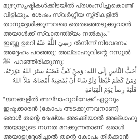
മുഴുസൃഷ്ടികൾക്കിടയിൽ പ്രശംസിച്ചുകൊണ്ട്
വിളിക്കും. ശേഷം സ്വർഗ്ഗീയ സ്ത്രീകളിൽ
താനുദ്ദേശിക്കുന്നവരെ തെരഞ്ഞെടുക്കുവാൻ
അയാൾക്ക് സ്വാതന്ത്ര്യം നൽകും.”
ഇബ്നു ഉമറി
رَضِيَ اللَّهُ عَنْهُ
ൽനിന്ന് നിവേദനം:
അദ്ദേഹം പറഞ്ഞു: അല്ലാഹുവിന്റെ റസൂൽ
‎ﷺ പറഞ്ഞിരിക്കുന്നു:
أَحَبُّ النَّاسِ إِلَى اللهِ: وَمَنْ كَفَّ غَضَبَهُ سَتَرَ اللهُ عَوْرَتَهُ،
وَمَنْ كَظَمَ غَيْظاً وَلَوْ شَاءَ أَنْ يُمْضِيَهُ أَمْضَاهُ، مَلَأَ اللهُ
قَلْبَهُ رِضاً يَوْمَ الْقِيَامَةِ
“ജനങ്ങളിൽ അല്ലാഹുവിലേക്ക് ഏറ്റവും
ഇഷ്ടക്കാരൻ (കോപം അടക്കുന്നവനാണ്)
ഒരാൾ തന്റെ ദേഷ്യം അടക്കിയാൽ അല്ലാഹു
അയാളുടെ നഗ്നത മറക്കുന്നതാണ്. ഒരാൾ,
അയാളുദ്ദേശിച്ചാൽ തന്റെ കോപം തീർക്കാൻ