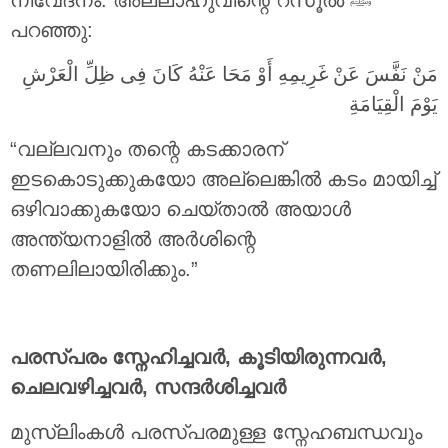
പറഞ്ഞു:
مَنْ نَفَّسَ عَنْ غَرِيمِهِ أَوْ مَحَا عَنْهُ كَانَ فِى ظِلِّ الْعَرْشِ
يَوْمَ الْقِيَامَةِ
“വല്ലവനും തന്റെ കടക്കാരന്
ഇടകൊടുക്കുകയോ അല്ലെങ്കിൽ കടം മായിച്ച്
ഒഴിവാക്കുകയോ ചെയ്താൽ അയാൾ
അന്ത്യനാളിൽ അർശിന്റെ
തണലിലായിരിക്കും.”
പരസ്പരം സ്നേഹിച്ചവർ, കൂടിയിരുന്നവർ,
ചെലവഴിച്ചവർ, സന്ദർശിച്ചവർ
മുസ്ലിംകൾ പരസ്പരമുള്ള സ്നേഹബന്ധവും