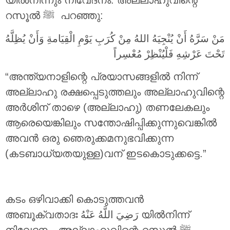
യിൽനിന്നും നിവേദനം. അല്ലാഹുവിന്റെ
റസൂൽ ‎ﷺ പറഞ്ഞു:
مَنْ سَرَّهُ أَنْ يُنْجِيَهُ اللهُ مِنْ كُرَبِ يَوْمِ الْقِيَامةِ وَأَنْ يُظِلَّهُ
تَحْتَ عَرْشِهِ فَلْيُنْظِرْ مُعْسِراً
“അന്ത്യനാളിന്റെ പ്രയാസങ്ങളിൽ നിന്ന്
അല്ലാഹു രക്ഷപ്പെടുത്തലും അല്ലാഹുവിന്റെ
അർശിന് താഴെ (അല്ലാഹു) തണലേകലും
ആരെയെങ്കിലും സന്തോഷിപ്പിക്കുന്നുവെങ്കിൽ
അവൻ ഒരു ഞെരുക്കമനുഭവിക്കുന്ന
(കടബാധ്യതയുള്ള)വന് ഇടകൊടുക്കട്ടെ.”
കടം ഒഴിവാക്കി കൊടുത്തവൻ
അബൂക്വതാദഃ
رَضِيَ اللَّهُ عَنْهُ
യിൽനിന്ന്
നിവേദനം. അല്ലാഹുവിന്റെ റസൂൽ ‎ﷺ