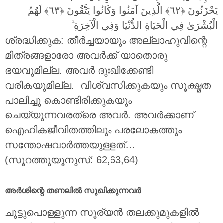
يَحْزَنُونَ
الَّذِينَ آمَنُوا وَكَانُوا يَتَّقُونَ
لَهُمُ
ۚ
الْبُشْرَىٰ فِي الْحَيَاةِ الدُّنْيَا وَفِي الْآخِرَةِ
ശ്രദ്ധിക്കുക: തീർച്ചയായും അല്ലാഹുവിന്റെ
മിത്രങ്ങളാരോ അവർക്ക് യാതൊരു
ഭയവുമില്ല. അവർ ദുഃഖിക്കേണ്ടി
വരികയുമില്ല. വിശ്വസിക്കുകയും സൂക്ഷ്മത
പാലിച്ചു കൊണ്ടിരിക്കുകയും
ചെയ്യുന്നവരത്രെ അവർ. അവർക്കാണ്
ഐഹികജീവിതത്തിലും പരലോകത്തും
സന്തോഷവാർത്തയുള്ളത്…
(സൂറത്തുയൂനുസ്: 62,63,64)
അർശിന്റെ തണലിൽ സുഖിക്കുന്നവർ
ചുട്ടുപൊള്ളുന്ന സൂര്യൻ തലക്കുമുകളിൽ