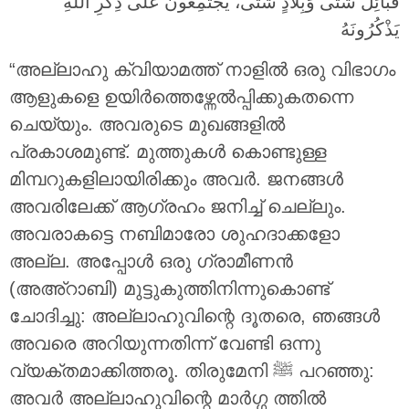
قَبائِلَ شَتَّى وَبِلاَدٍ شَتَّى، يَجْتَمِعُونَ عَلى ذِكْرِ اللهِ
يَذْكُرُونَهُ
“അല്ലാഹു ക്വിയാമത്ത് നാളിൽ ഒരു വിഭാഗം
ആളുകളെ ഉയിർത്തെഴ്ന്നേൽപ്പിക്കുകതന്നെ
ചെയ്യും. അവരുടെ മുഖങ്ങളിൽ
പ്രകാശമുണ്ട്. മുത്തുകൾ കൊണ്ടുള്ള
മിമ്പറുകളിലായിരിക്കും അവർ. ജനങ്ങൾ
അവരിലേക്ക് ആഗ്രഹം ജനിച്ച് ചെല്ലും.
അവരാകട്ടെ നബിമാരോ ശുഹദാക്കളോ
അല്ല. അപ്പോൾ ഒരു ഗ്രാമീണൻ
(അഅ്റാബി) മുട്ടുകുത്തിനിന്നുകൊണ്ട്
ചോദിച്ചു: അല്ലാഹുവിന്റെ ദൂതരെ, ഞങ്ങൾ
അവരെ അറിയുന്നതിന്ന് വേണ്ടി ഒന്നു
വ്യക്തമാക്കിത്തരൂ. തിരുമേനി ‎ﷺ പറഞ്ഞു:
അവർ അല്ലാഹുവിന്റെ മാർഗ്ഗ ത്തിൽ