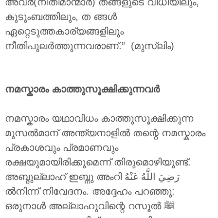
അവർ(നീതിമാന്മാർ) തങ്ങളുടെ വിധിയിലും,
കുടുംബത്തിലും, ത ങ്ങൾ
ഏറ്റെടുത്തകാര്യങ്ങളിലും
നീതിപുലർത്തുന്നവരാണ്.” (മുസ്‌ലിം)
നമസ്കാരം കാത്തുസൂക്ഷിക്കുന്നവർ
നമസ്കാരം യഥാവിധം കാത്തുസൂക്ഷിക്കുന്ന
മുസൽമാന് അന്ത്യനാളിൽ തന്റെ നമസ്കാരം
പ്രകാശവും പ്രമാണവും
രക്ഷയുമായിരിക്കുമെന്ന് തിരുമൊഴിയുണ്ട്.
അബ്ദുല്ലാഹ് ഇബ്നു അംറി
رَضِيَ اللَّهُ عَنْهُ
ൽനിന്ന് നിവേദനം. അദ്ദേഹം പറഞ്ഞു:
ഒരുനാൾ അല്ലാഹുവിന്റെ റസൂൽ ‎ﷺ