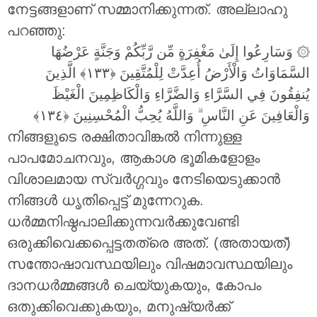
നേട്ടങ്ങളാണ് സമ്മാനിക്കുന്നത്. അല്ലാഹു
പറഞ്ഞു:
وَسَارِعُوا إِلَىٰ مَغْفِرَةٍ مِّن رَّبِّكُمْ وَجَنَّةٍ عَرْضُهَا
۞
السَّمَاوَاتُ وَالْأَرْضُ أُعِدَّتْ لِلْمُتَّقِينَ
الَّذِينَ
يُنفِقُونَ فِي السَّرَّاءِ وَالضَّرَّاءِ وَالْكَاظِمِينَ الْغَيْظَ
وَاللَّهُ يُحِبُّ الْمُحْسِنِينَ
ۗ
وَالْعَافِينَ عَنِ النَّاسِ
നിങ്ങളുടെ രക്ഷിതാവിങ്കൽ നിന്നുള്ള
പാപമോചനവും, ആകാശ ഭൂമികളോളം
വിശാലമായ സ്വർഗ്ഗവും നേടിയെടുക്കാൻ
നിങ്ങൾ ധൃതിപ്പെട്ട് മുന്നേറുക.
ധർമ്മനിഷ്ഠപാലിക്കുന്നവർക്കുവേണ്ടി
ഒരുക്കിവെക്കപ്പെട്ടതത്രെ അത്. (അതായത്)
സന്തോഷാവസ്ഥയിലും വിഷമാവസ്ഥയിലും
ദാനധർമ്മങ്ങൾ ചെയ്യുകയും, കോപം
ഒതുക്കിവെക്കുകയും, മനുഷ്യർക്ക്