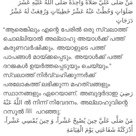
مَنْ صَلَّى عَلَيَّ صَلاَةً وَاحِدَةً صَلَّى اللَّهُ عَلَيْهِ عَشْرَ
صَلَوَاتٍ وَحُطَّتْ عَنْهُ عَشْرُ خَطِيئَاتٍ وَرُفِعَتْ لَهُ عَشْرُ
دَرَجَاتٍ
“ആരെങ്കിലും എന്റെ പേരിൽ ഒരു സ്വലാത്ത്
ചൊല്ലിയാൽ അല്ലാഹു അയാൾക്ക് പത്ത്
കരുണവർഷിക്കും. അയാളുടെ പത്ത്
പാപങ്ങൾ മായ്ക്കപ്പെടും. അയാൾക്ക് പത്ത്
ദറജകൾ ഉയർത്തപ്പെടുയും ചെയ്യും.”
സ്വലാത്ത് നിർവ്വഹിക്കുന്നർക്ക്
പരലോകത്ത് ലഭിക്കുന്ന മഹത്വങ്ങളും
സ്ഥാനങ്ങളും ഏറെയാണ്. അബുദ്ദർദാഇ
رَضِيَ
اللَّهُ عَنْهُ
ൽ നിന്ന് നിവേദനം. അല്ലാഹുവിന്റെ
റസൂൽ ‎ﷺ പറഞ്ഞു:
مَنْ صَلَّى عَلَيَّ حِينَ يُصْبِحُ عَشْراً، وَ حِينَ يُمْسِي عَشْراً،
أَدْرَكَتْهُ شَفَاعَتِي يَوْمَ الْقِيَامَةِ