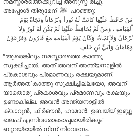
നമസ്കാരത്തെക്കുറിച്ച് അനുസ്മ രിച്ചു.
അപ്പോൾ തിരുമേനി ‎ﷺ പറഞ്ഞു:
مَنْ حَافَظَ عَلَيْهَا كَانَتْ لَهُ نُوراً وبُرْهَاناً وَنَجَاةً يَوْمَ
اْلقِيَامَةِ ، وَمَنْ لَمْ يُحَافِظْ عَلَيْهَا لَمْ يَكُنْ لَهُ نُورٌ وَلاَ
بُرْهَانٌ وَلاَ نَجَاةٌ، وَكَانَ يَوْمَ الْقِيَامَةِ مَعَ قَارُونَ وَفِرْعَوْنَ
وَهَامَانَ وَأُبَيِّ بْنِ خَلَفٍ
“ആരെങ്കിലും നമസ്കാരത്തെ കാത്തു
സൂക്ഷിച്ചാൽ, അത് അവന് അന്ത്യനാളിൽ
പ്രകാശവും പ്രമാണവും രക്ഷയുമാണ്.
ആർഅത് കാത്തു സൂക്ഷിച്ചില്ലയോ, അവന്
യാതൊരു പ്രകാശവും പ്രമാണവും രക്ഷയും
ഉണ്ടാകില്ല. അവൻ അന്ത്യനാളിൽ
ക്വാറൂൻ, ഫിർഔൻ, ഹാമാൻ, ഉബയ്യ് ഇബ്നു
ഖലഫ് എന്നിവരോടൊപ്പമായിരിക്കും”
ബുറയ്ദഃയിൽ നിന്ന് നിവേദനം.