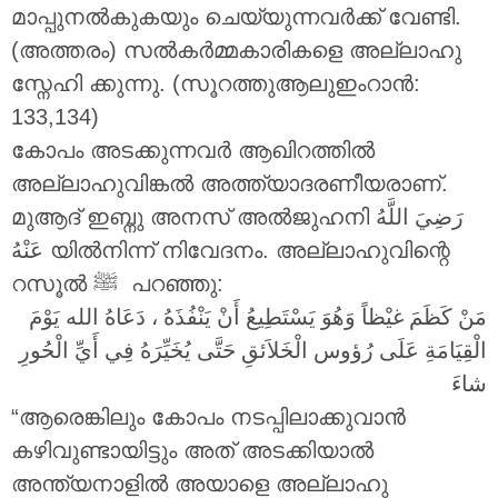
മാപ്പുനൽകുകയും ചെയ്യുന്നവർക്ക് വേണ്ടി.
(അത്തരം) സൽകർമ്മകാരികളെ അല്ലാഹു
സ്നേഹി ക്കുന്നു. (സൂറത്തുആലുഇംറാൻ:
133,134)
കോപം അടക്കുന്നവർ ആഖിറത്തിൽ
അല്ലാഹുവിങ്കൽ അത്ത്യാദരണീയരാണ്.
മുആദ് ഇബ്നു അനസ് അൽജുഹനി
رَضِيَ اللَّهُ
عَنْهُ
യിൽനിന്ന് നിവേദനം. അല്ലാഹുവിന്റെ
റസൂൽ ‎ﷺ പറഞ്ഞു:
مَنْ كَظَمَ غيْظاً وَهُوَ يَسْتَطِيعُ أَنْ يَنْفُذَهُ ، دَعَاهُ الله يَوْمَ
الْقِيَامَةِ عَلَى رُؤوس الْخَلاَئقِ حَتَّى يُخَيِّرَهُ فِي أَيِّ الْحُورِ
شاءَ
“ആരെങ്കിലും കോപം നടപ്പിലാക്കുവാൻ
കഴിവുണ്ടായിട്ടും അത് അടക്കിയാൽ
അന്ത്യനാളിൽ അയാളെ അല്ലാഹു