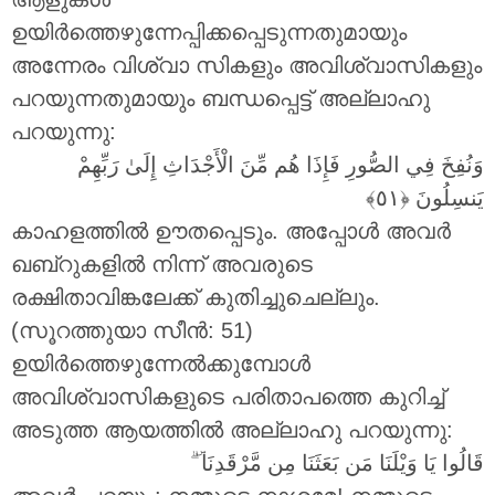
ഉയിർത്തെഴുന്നേപ്പിക്കപ്പെടുന്നതുമായും
അന്നേരം വിശ്വാ സികളും അവിശ്വാസികളും
പറയുന്നതുമായും ബന്ധപ്പെട്ട് അല്ലാഹു
പറയുന്നു:
وَنُفِخَ فِي الصُّورِ فَإِذَا هُم مِّنَ الْأَجْدَاثِ إِلَىٰ رَبِّهِمْ
يَنسِلُونَ
കാഹളത്തിൽ ഊതപ്പെടും. അപ്പോൾ അവർ
ഖബ്റുകളിൽ നിന്ന് അവരുടെ
രക്ഷിതാവിങ്കലേക്ക് കുതിച്ചുചെല്ലും.
(സൂറത്തുയാ സീൻ: 51)
ഉയിർത്തെഴുന്നേൽക്കുമ്പോൾ
അവിശ്വാസികളുടെ പരിതാപത്തെ കുറിച്ച്
അടുത്ത ആയത്തിൽ അല്ലാഹു പറയുന്നു:
ۗ
ۜ
قَالُوا يَا وَيْلَنَا مَن بَعَثَنَا مِن مَّرْقَدِنَا