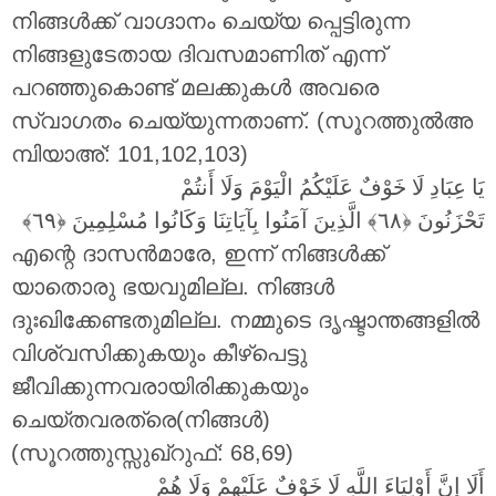
നിങ്ങൾക്ക് വാഗ്ദാനം ചെയ്യ പ്പെട്ടിരുന്ന
നിങ്ങളുടേതായ ദിവസമാണിത് എന്ന്
പറഞ്ഞുകൊണ്ട് മലക്കുകൾ അവരെ
സ്വാഗതം ചെയ്യുന്നതാണ്. (സൂറത്തുൽഅ
മ്പിയാഅ്: 101,102,103)
يَا عِبَادِ لَا خَوْفٌ عَلَيْكُمُ الْيَوْمَ وَلَا أَنتُمْ
تَحْزَنُونَ
الَّذِينَ آمَنُوا بِآيَاتِنَا وَكَانُوا مُسْلِمِينَ
എന്റെ ദാസൻമാരേ, ഇന്ന് നിങ്ങൾക്ക്
യാതൊരു ഭയവുമില്ല. നിങ്ങൾ
ദുഃഖിക്കേണ്ടതുമില്ല. നമ്മുടെ ദൃഷ്ടാന്തങ്ങളിൽ
വിശ്വസിക്കുകയും കീഴ്പെട്ടു
ജീവിക്കുന്നവരായിരിക്കുകയും
ചെയ്തവരത്രെ(നിങ്ങൾ)
(സൂറത്തുസ്സുഖ്റുഫ്: 68,69)
أَلَا إِنَّ أَوْلِيَاءَ اللَّهِ لَا خَوْفٌ عَلَيْهِمْ وَلَا هُمْ