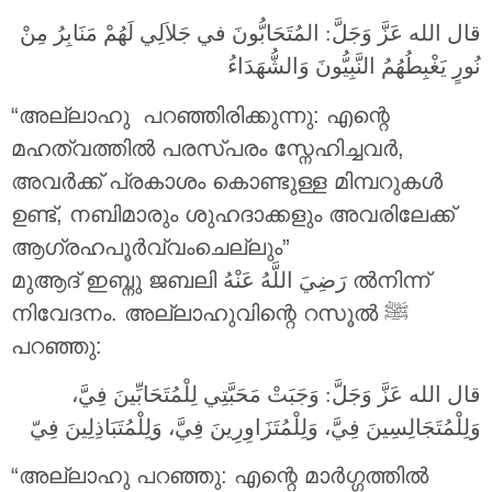
قال الله عَزَّ وَجَلَّ: المُتَحَابُّونَ في جَلاَلِي لَهُمْ مَنَابِرُ مِنْ
نُورٍ يَغْبِطُهُمُ النَّبِيُّونَ وَالشُّهَدَاءُ
“അല്ലാഹു പറഞ്ഞിരിക്കുന്നു: എന്റെ
മഹത്വത്തിൽ പരസ്പരം സ്നേഹിച്ചവർ,
അവർക്ക് പ്രകാശം കൊണ്ടുള്ള മിമ്പറുകൾ
ഉണ്ട്, നബിമാരും ശുഹദാക്കളും അവരിലേക്ക്
ആഗ്രഹപൂർവ്വംചെല്ലും”
മുആദ് ഇബ്നു ജബലി
رَضِيَ اللَّهُ عَنْهُ
ൽനിന്ന്
നിവേദനം. അല്ലാഹുവിന്റെ റസൂൽ ‎ﷺ
പറഞ്ഞു:
قال الله عَزَّ وَجَلَّ: وَجَبَتْ مَحَبَّتِي لِلْمُتَحَابِّينَ فِيَّ،
وَلِلْمُتَجَالِسِينَ فِيَّ، وَلِلْمُتَزَاوِرِينَ فِيَّ، وَلِلْمُتَبَاذِلِينَ فِيّ
“അല്ലാഹു പറഞ്ഞു: എന്റെ മാർഗ്ഗത്തിൽ