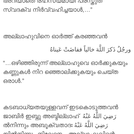
അറിയാതെ രഹസ്യമായി പ്രസ്തുത
സ്വദക്വ നിർവ്വഹിച്ചയാൾ,…”
അല്ലാഹുവിനെ ഓർത്ത് കരഞ്ഞവൻ
ورجُلٌ ذَكرَ اللَّهَ خالياً ففاضَتْ عَيناهُ
“…ഒഴിഞ്ഞിരുന്ന് അല്ലാഹുവെ ഓർക്കുകയും
കണ്ണുകൾ നിറ ഞ്ഞൊലിക്കുകയും ചെയ്ത
ഒരാൾ.”
കടബാധ്യതയുള്ളവന് ഇടകൊടുത്തവൻ
ജാബിർ ഇബ്നു അബ്ദില്ലാഹ്
رَضِيَ اللَّهُ عَنْهُ
ൽനിന്നും അബൂക്വതാദഃ
رَضِيَ اللَّهُ عَنْهُ