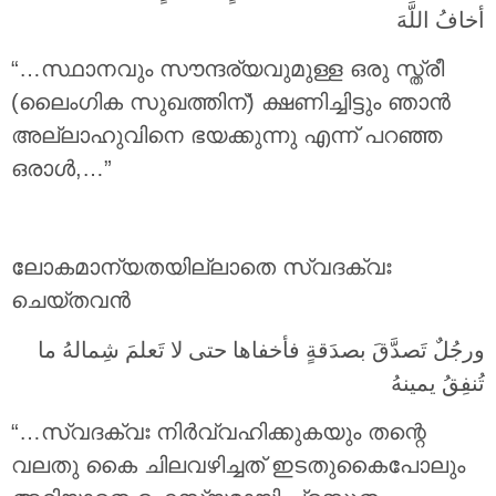
أخافُ اللَّهَ
“…സ്ഥാനവും സൗന്ദര്യവുമുള്ള ഒരു സ്ത്രീ
(ലൈംഗിക സുഖത്തിന്) ക്ഷണിച്ചിട്ടും ഞാൻ
അല്ലാഹുവിനെ ഭയക്കുന്നു എന്ന് പറഞ്ഞ
ഒരാൾ,…”
ലോകമാന്യതയില്ലാതെ സ്വദക്വഃ
ചെയ്തവൻ
ورجُلٌ تَصدَّقَ بصدَقةٍ فأخفاها حتى لا تَعلمَ شِمالهُ ما
تُنفِقُ يمينهُ
“…സ്വദക്വഃ നിർവ്വഹിക്കുകയും തന്റെ
വലതു കൈ ചിലവഴിച്ചത് ഇടതുകൈപോലും