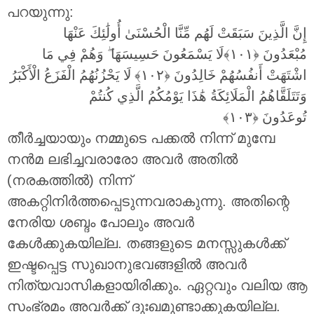
പറയുന്നു:
إِنَّ الَّذِينَ سَبَقَتْ لَهُم مِّنَّا الْحُسْنَىٰ أُولَٰئِكَ عَنْهَا
وَهُمْ فِي مَا
ۖ
لَا يَسْمَعُونَ حَسِيسَهَا
مُبْعَدُونَ
اشْتَهَتْ أَنفُسُهُمْ خَالِدُونَ
لَا يَحْزُنُهُمُ الْفَزَعُ الْأَكْبَرُ
وَتَتَلَقَّاهُمُ الْمَلَائِكَةُ هَٰذَا يَوْمُكُمُ الَّذِي كُنتُمْ
تُوعَدُونَ
തീർച്ചയായും നമ്മുടെ പക്കൽ നിന്ന് മുമ്പേ
നൻമ ലഭിച്ചവരാരോ അവർ അതിൽ
(നരകത്തിൽ) നിന്ന്
അകറ്റിനിർത്തപ്പെടുന്നവരാകുന്നു. അതിന്റെ
നേരിയ ശബ്ദം പോലും അവർ
കേൾക്കുകയില്ല. തങ്ങളുടെ മനസ്സുകൾക്ക്
ഇഷ്ടപ്പെട്ട സുഖാനുഭവങ്ങളിൽ അവർ
നിത്യവാസികളായിരിക്കും. ഏറ്റവും വലിയ ആ
സംഭ്രമം അവർക്ക് ദുഃഖമുണ്ടാക്കുകയില്ല.