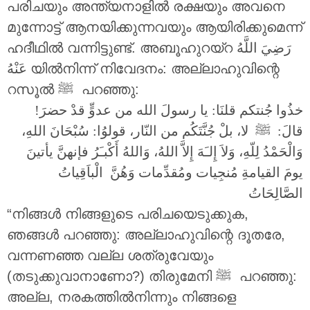
പരിചയും അന്ത്യനാളിൽ രക്ഷയും അവനെ
മുന്നോട്ട് ആനയിക്കുന്നവയും ആയിരിക്കുമെന്ന്
ഹദീഥിൽ വന്നിട്ടുണ്ട്. അബൂഹുറയ്റ
رَضِيَ اللَّهُ
عَنْهُ
യിൽനിന്ന് നിവേദനം: അല്ലാഹുവിന്റെ
റസൂൽ ‎ﷺ പറഞ്ഞു:
خذُوا جُنتكم قلنَا: يا رسولَ الله من عدوٍّ قدْ حضرَ!
قالَ: ‎ﷺ لا، بلْ جُنَّتَكُم من النّار، قولوُا: سُبْحَانَ اللهِ،
وَالْحَمْدُ لِلّهِ، وَلاَ إِلـَهَ إِلاَّ اللهُ، وَاللهُ أَكْبـَرُ فإنهنَّ يأتينَ
يومَ القيامةِ مُنجِيات ومُقدِّمات وَهُنَّ الْباَقِياتُ
الصَّالِحَاتُ
“നിങ്ങൾ നിങ്ങളുടെ പരിചയെടുക്കുക,
ഞങ്ങൾ പറഞ്ഞു: അല്ലാഹുവിന്റെ ദൂതരേ,
വന്നണഞ്ഞ വല്ല ശത്രുവേയും
(തടുക്കുവാനാണോ?) തിരുമേനി ‎ﷺ പറഞ്ഞു:
അല്ല, നരകത്തിൽനിന്നും നിങ്ങളെ