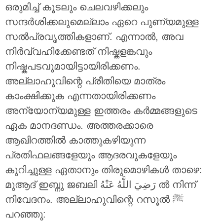
ഒരുമിച്ച് കൂടലും ചെലവഴിക്കലും
സന്ദർശിക്കലുമെല്ലാം ഏറെ പുണ്യമുള്ള
സൽപ്രവൃത്തികളാണ്. എന്നാൽ, അവ
നിർവ്വഹിക്കേണ്ടത് നിഷ്കളങ്കവും
നിഷ്കപടവുമായിട്ടായിരിക്കണം.
അല്ലാഹുവിന്റെ പ്രീതിയെ മാത്രം
കാംക്ഷിക്കുക എന്നതായിരിക്കണം
അന്യോന്യമുള്ള ഇത്തരം കർമ്മങ്ങളുടെ
ഏക മാനദണ്ഡം. അത്തരക്കാരെ
ആഖിറത്തിൽ കാത്തുകഴിയുന്ന
പ്രതിഫലങ്ങളേയും ആദരവുകളേയും
കുറിച്ചുള്ള ഏതാനും തിരുമൊഴികൾ താഴെ:
മുആദ് ഇബ്നു ജബലി
رَضِيَ اللَّهُ عَنْهُ
ൽ നിന്ന്
നിവേദനം. അല്ലാഹുവിന്റെ റസൂൽ ‎ﷺ
പറഞ്ഞു: