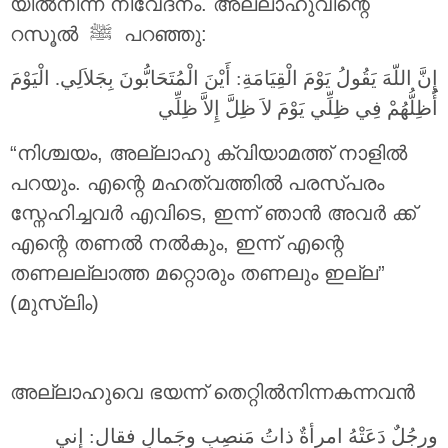
യിൽനിന്ന് നിവേദനം. അല്ലാഹുവിന്റെ
റസൂൽ ‎ﷺ പറഞ്ഞു:
إِنَّ اللّهَ يَقُولُ يَوْمَ الْقِيَامَةِ: أَيْنَ الْمُتَحَابُّونَ بِجَلاَلِي. الْيَوْمَ
أُظِلُّهُمْ فِي ظِلِّي يَوْمَ لاَ ظِلَّ إِلاَّ ظِلِّي
“നിശ്ചയം, അല്ലാഹു ക്വിയാമത്ത് നാളിൽ
പറയും. എന്റെ മഹത്വത്തിൽ പരസ്പരം
സ്നേഹിച്ചവർ എവിടെ, ഇന്ന് ഞാൻ അവർ ക്ക്
എന്റെ തണൽ നൽകും, ഇന്ന് എന്റെ
തണലല്ലാത്ത മറ്റൊരും തണലും ഇല്ല”
(മുസ്ലിം)
അല്ലാഹുവെ ഭയന്ന് തെറ്റിൽനിന്നകന്നവൻ
ورجُلٌ دَعَتْهُ امرأةٌ ذاتُ مَنصِبٍ وجَمالٍ فقال: إني