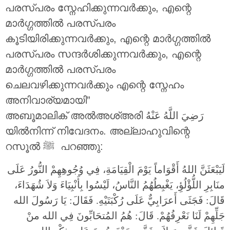
പരസ്പരം സ്നേഹിക്കുന്നവർക്കും, എന്റെ
മാർഗ്ഗത്തിൽ പരസ്പരം
കൂടിയിരിക്കുന്നവർക്കും, എന്റെ മാർഗ്ഗത്തിൽ
പരസ്പരം സന്ദർശിക്കുന്നവർക്കും, എന്റെ
മാർഗ്ഗത്തിൽ പരസ്പരം
ചെലവഴിക്കുന്നവർക്കും എന്റെ സ്നേഹം
അനിവാര്യമായി”
അബൂമാലിക് അൽഅശ്അരി
رَضِيَ اللَّهُ عَنْهُ
യിൽനിന്ന് നിവേദനം. അല്ലാഹുവിന്റെ
റസൂൽ ‎ﷺ പറഞ്ഞു:
لَيَبْعَثَنَّ اللهُ أَقْوَاماً يَوْمَ الْقِيَامَةِ، فِي وُجُوهِهِمْ النُّورُ عَلَى
منَابِرِ اللُّؤْلُؤِ، يَغْبِطُهُمُ النَّاسُ، لَيْسُوا بِأَنْبِيَاءَ وَلاَ شُهَدَاءَ،
قَالَ: فَجَثَى أَعرَابِيٌّ عَلَى رُكْبَتَيْهِ. فَقَالَ: يَا رَسُولَ الله
جَلِّهِمْ لَنَا نَعْرِفُهُمْ. قَالَ: هُمُ المُتحَابِّونَ فِي الله منْ