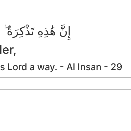
إِنَّ هَٰذِهِ تَذْكِرَةٌ 
der,
s Lord a way. - Al Insan - 29