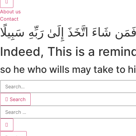
About us
Contact
ۖ فَمَن شَاءَ اتَّخَذَ إِلَىٰ رَبِّهِ سَبِيلًا
Indeed, This is a remin
so he who wills may take to hi
Search