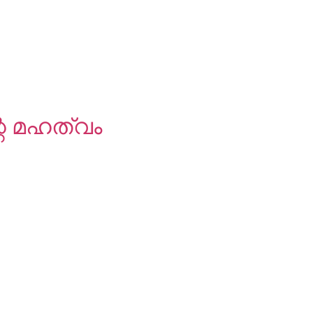
റെ മഹത്വം