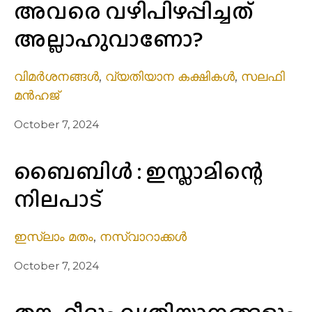
അവരെ വഴിപിഴപ്പിച്ചത്
അല്ലാഹുവാണോ?
വിമർശനങ്ങൾ
,
വ്യതിയാന കക്ഷികൾ
,
സലഫി
മൻഹജ്
October 7, 2024
ബൈബിൾ : ഇസ്ലാമിന്റെ
നിലപാട്
ഇസ്ലാം മതം
,
നസ്വാറാക്കൾ
October 7, 2024