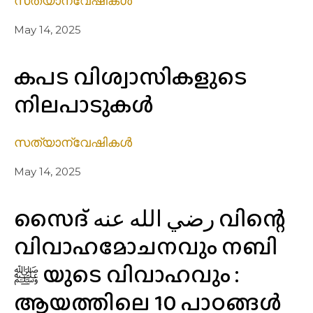
സത്യാന്വേഷികൾ
May 14, 2025
കപട വിശ്വാസികളുടെ
നിലപാടുകൾ
സത്യാന്വേഷികൾ
May 14, 2025
സൈദ് رضي الله عنه വിന്റെ
വിവാഹമോചനവും നബി
ﷺ യുടെ വിവാഹവും :
ആയത്തിലെ 10 പാഠങ്ങൾ