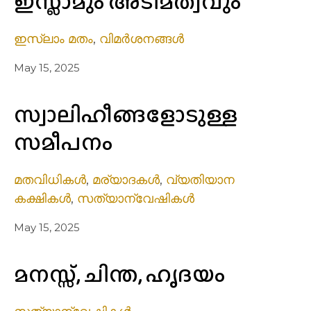
ഇസ്ലാമും അടിമത്വവും
ഇസ്ലാം മതം
,
വിമർശനങ്ങൾ
May 15, 2025
സ്വാലിഹീങ്ങളോടുള്ള
സമീപനം
മതവിധികൾ
,
മര്യാദകൾ
,
വ്യതിയാന
കക്ഷികൾ
,
സത്യാന്വേഷികൾ
May 15, 2025
മനസ്സ്, ചിന്ത, ഹൃദയം