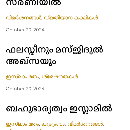
സരണിയിൽ
വിമർശനങ്ങൾ
,
വ്യതിയാന കക്ഷികൾ
October 20, 2024
ഫലസ്തീനും മസ്ജിദുൽ
അഖ്സയും
ഇസ്ലാം മതം
,
ശ്രേഷ്‌ഠതകൾ
October 20, 2024
ബഹുഭാര്യത്വം ഇസ്ലാമിൽ
ഇസ്ലാം മതം
,
കുടുംബം
,
വിമർശനങ്ങൾ
,