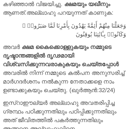
കഴിഞ്ഞാൽ വിജയിച്ചു.
ക്ഷമയും യഖീനും
ആണത്.അല്ലാഹു പറയുന്നത് കാണുക:
وَجَعَلْنَا مِنْهُمْ أَئِمَّةً يَهْدُونَ بِأَمْرِنَا لَمَّا صَبَرُوا۟ ۖ
وَكَانُوا۟ بِـَٔايَٰتِنَا يُوقِنُونَ
അവര്‍
ക്ഷമ കൈക്കൊള്ളുകയും നമ്മുടെ
ദൃഷ്ടാന്തങ്ങളില്‍ ദൃഢമായി
വിശ്വസിക്കുന്നവരാകുകയും ചെയ്തപ്പോള്‍
അവരില്‍ നിന്ന് നമ്മുടെ കല്‍പന അനുസരിച്ച്
മാര്‍ഗദര്‍ശനം നല്‍കുന്ന നേതാക്കളെ നാം
ഉണ്ടാക്കുകയും ചെയ്തു. (ഖുർആൻ:32/24)
ഇസ്റാഈല്യര്‍ അല്ലാഹു അവതരിപ്പിച്ച
ഗ്രന്ഥം പഠിക്കുന്നതിലും പഠിപ്പിക്കുന്നതിലും
അത് ജീവിതത്തിൽ പകര്‍ത്തുന്നതിലും
അങ്ങനെ അല്ലാഹുവിനെ