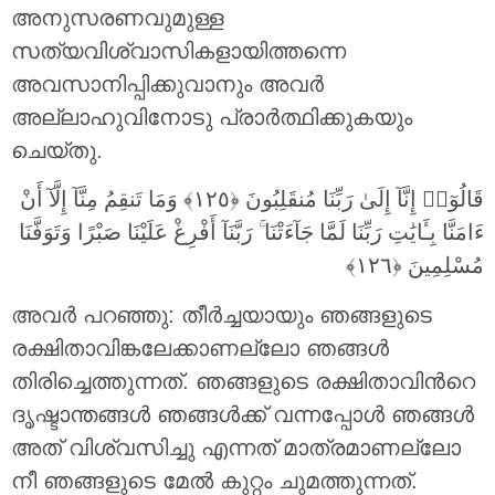
അനുസരണവുമുള്ള
സത്യവിശ്വാസികളായിത്തന്നെ
അവസാനിപ്പിക്കുവാനും അവര്‍
അല്ലാഹുവിനോടു പ്രാര്‍ത്ഥിക്കുകയും
ചെയ്തു.
قَالُوٓا۟ إِنَّآ إِلَىٰ رَبِّنَا مُنقَلِبُونَ ‎﴿١٢٥﴾‏ وَمَا تَنقِمُ مِنَّآ إِلَّآ أَنْ
ءَامَنَّا بِـَٔايَٰتِ رَبِّنَا لَمَّا جَآءَتْنَا ۚ رَبَّنَآ أَفْرِغْ عَلَيْنَا صَبْرًا وَتَوَفَّنَا
مُسْلِمِينَ ‎﴿١٢٦﴾
അവര്‍ പറഞ്ഞു: തീര്‍ച്ചയായും ഞങ്ങളുടെ
രക്ഷിതാവിങ്കലേക്കാണല്ലോ ഞങ്ങള്‍
തിരിച്ചെത്തുന്നത്‌. ഞങ്ങളുടെ രക്ഷിതാവിന്‍റെ
ദൃഷ്ടാന്തങ്ങള്‍ ഞങ്ങള്‍ക്ക് വന്നപ്പോള്‍ ഞങ്ങള്‍
അത് വിശ്വസിച്ചു എന്നത് മാത്രമാണല്ലോ
നീ ഞങ്ങളുടെ മേല്‍ കുറ്റം ചുമത്തുന്നത്‌.