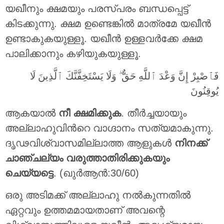
യഖീനും ക്ഷമയും പരസ്പരം ബന്ധപ്പെട്ട്
കിടക്കുന്നു. ക്ഷമ ഉണ്ടെങ്കിൽ മാത്രമേ യഖീൻ
ഉണ്ടാകുകയുള്ളൂ. യഖീൻ ഉള്ളവര്‍ക്കേ ക്ഷമ
പാലിക്കാനും കഴിയുകയുള്ളൂ.
فَٱصْبِرْ إِنَّ وَعْدَ ٱللَّهِ حَقٌّ ۖ وَلَا يَسْتَخِفَّنَّكَ ٱلَّذِينَ لَا
يُوقِنُونَ
ആകയാല്‍
നീ ക്ഷമിക്കുക
. തീര്‍ച്ചയായും
അല്ലാഹുവിന്‍റെ വാഗ്ദാനം സത്യമാകുന്നു.
ദൃഢവിശ്വാസമില്ലാത്ത ആളുകള്‍
നിനക്ക്
ചാഞ്ചല്യം വരുത്താതിരിക്കുകയും
ചെയ്യട്ടെ
. (ഖുർആൻ:30/60)
ഒരു അടിമക്ക് അല്ലാഹു നൽകുന്നതിൽ
ഏറ്റവും ഉത്തമമായതാണ് അവന്റെ