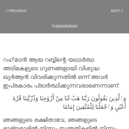
PREVIOUS
NEXT
THADHKIRAH
റഹ്’മാന്‍ ആയ റബ്ബിന്റെ യഥാര്‍ത്ഥ
അടിമകളുടെ ഗുണങ്ങളായി വിശുദ്ധ
ഖുർആൻ വിവരിക്കുന്നതിൽ ഒന്ന് അവര്‍
ഇപ്രകാരം പ്രാര്‍ത്ഥിക്കുന്നവരാണെന്നാണ്:
وَٱلَّذِينَ يَقُولُونَ رَبَّنَا هَبْ لَنَا مِنْ أَزْوَٰجِنَا وَذُرِّيَّٰتِنَا قُرَّةَ
أَعْيُنٍ وَٱجْعَلْنَا لِلْمُتَّقِينَ إِمَامًا
ഞങ്ങളുടെ രക്ഷിതാവേ, ഞങ്ങളുടെ
ഭാര്യമാരില്‍ നിന്നും സന്തതികളില്‍ നിന്നും