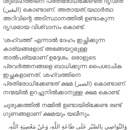
ശുബ്ഹത്തിനെ പ്രതിരോധിക്കേണ്ടത് ദൃഢത
(اليقين) കൊണ്ടാണ്. അതായത്,യഥാർത്ഥ
അറിവിന്റെ അടിസ്ഥാനത്തിൽ ഉണ്ടാകുന്ന
ദൃഢമായ വിശ്വാസം കൊണ്ട്.
‘ശഹ്‌വത്ത്‌’ എന്നാൽ ദേഹം ഇച്ഛിക്കുന്ന
കാര്യങ്ങളോട് അങ്ങേയറ്റമുള്ള
താൽപര്യമാണ് ഉദ്ദേശം. ഒരാളുടെ
പ്രവർത്തനങ്ങളെ ബാധിക്കുന്ന പൈശാചിക
ഇച്ഛകളാണത്. ശഹ്‌വത്തിനെ
പ്രതിരോധിക്കേണ്ടത് ക്ഷമ (الصبر) കൊണ്ടാണ്.
നന്മയിൽ ഉറച്ചുനിൽക്കാനുള്ള ക്ഷമ കൊണ്ട്.
ചുരുക്കത്തിൽ നമ്മിൽ ഉണ്ടായിരിക്കേണ്ട രണ്ട്
ഗുണങ്ങളാണ് ക്ഷമയും യഖീനും.
وَالتَّوَاصِي بِالصَّبْرِ عَلَى طَاعَةِ اللَّهِ، وَعَنْ مَعْصِيَةِ اللَّهِ،