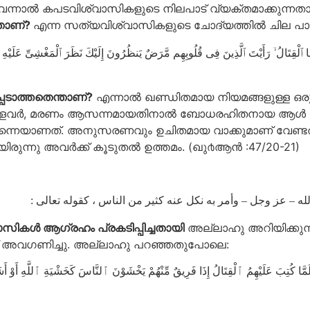
്പന വന്നാൽ കപടവിശ്വാസികളുടെ നിലപാട് വ്യക്തമാക്കുന്
താണ്‌?
എന്ന സത്യവിശ്വാസികളുടെ ചോദ്യത്തിൽ ചില പാഠങ്
െടാത്തതെന്താണ്‌?
എന്നാല്‍ ഖണ്ഡിതമായ നിയമങ്ങളുള്ള ഒരു സ
ുള്ളവര്‍, മരണം ആസന്നമായതിനാല്‍ ബോധരഹിതനായ ആള്‍ നോക
െയാണത്‌. അനുസരണവും ഉചിതമായ വാക്കുമാണ് വേണ്ടത്‌. എന്നാ
ന്നു അവര്‍ക്ക് കൂടുതല്‍ ഉത്തമം. (ഖു൪ആന്‍ :47/20-21)
الله – عز وجل – وأمر به نكل عنه كثير من الناس ، كقوله تعالى
വാസികൾ ആഗ്രഹം പ്രകടിപ്പിച്ചതായി
അല്ലാഹു അറിയിക്കുന്ന
അത് അവഗണിച്ചു. അല്ലാഹു പറഞ്ഞതുപോലെ:
فَلَمَّا كُتِبَ عَلَيْهِمُ ٱلْقِتَالُ إِذَا فَرِيقٌ مِّنْهُمْ يَخْشَوْنَ ٱلنَّاسَ كَخَشْيَةِ ٱللَّهِ أَوْ أَشَدَّ 