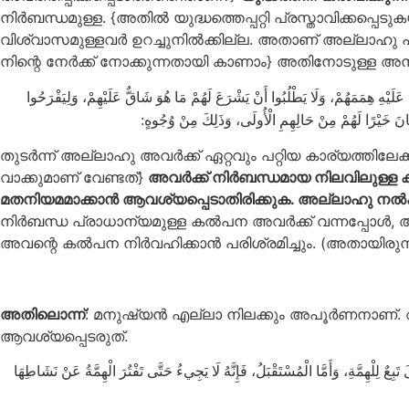
നിർബന്ധമുള്ള. {അതിൽ യുദ്ധത്തെപ്പറ്റി പ്രസ്താവിക്കപ
വിശ്വാസമുള്ളവർ ഉറച്ചുനിൽക്കില്ല. അതാണ് അല്ല
നിന്റെ നേർക്ക് നോക്കുന്നതായി കാണാം} അതിനോടുള്ള അ
 عَلَيْهِ هِمَمَهُمْ، وَلَا يَطْلُبُوا أَنْ يَشْرَعَ لَهُمْ مَا هُوَ شَاقٌّ عَلَيْهِمْ، وَلِيَفْرَحُوا
 لَكَانَ خَيْرًا لَهُمْ مِنْ حَالِهِمِ الْأُولَى، وَذَلِكَ مِنْ وُجُوهٍ
തുടർന്ന് അല്ലാഹു അവർക്ക് ഏറ്റവും പറ്റിയ കാര്യത്ത
വാക്കുമാണ് വേണ്ടത്}
അവർക്ക് നിർബന്ധമായ നിലവിലുള്ള കൽപ
മതനിയമമാക്കാൻ ആവശ്യപ്പെടാതിരിക്കുക. അല്ലാഹു നൽകു
നിർബന്ധ പ്രാധാന്യമുള്ള കൽപന അവർക്ക് വന്നപ്പോൾ
അവന്റെ കൽപന നിർവഹിക്കാൻ പരിശ്രമിച്ചും. (അതായിരുന്
അതിലൊന്ന്
: മനുഷ്യൻ എല്ലാ നിലക്കും അപൂർണനാണ്.
ആവശ്യപ്പെടരുത്.
َبِعٌ لِلْهِمَّةِ، وَأَمَّا الْمُسْتَقْبَلُ، فَإِنَّهُ لَا يَجِيءُ حَتَّى تَفْتُرَ الْهِمَّةُ عَنْ نَشَاطِهَا