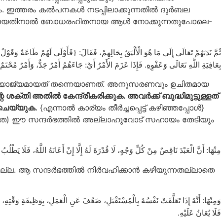
ര്യം. ഇത്തരം കൽപനകൾ നടപ്പിലാക്കുന്നതിൽ ദുർബല
സന്നമായതിനാൽ ബോധരഹിതനായ ആൾ നോക്കുന്നതുപോലെ-
ثُمَّ نَدَبَهُمْ تَعَالَى إِلَى مَا هُوَ الْأَلْيَقُ بِحَالِهِمْ، فَقَالَ: {فَأَوْلَى لَهُمْ طَاعَةٌ وَقَوْلٌ 
بِعَافِيَةِ اللَّهِ تَعَالَى وَعَفْوِهِ. فَإِذَا عَزَمَ الأَمْرُ أَيْ: جَاءَهُمُ أَمْرٌ جَدٌّ، وَأَمْرٌ مُحْ:
ും അനുയോജ്യമായത് തന്നെയാണത്. അനുസരണവും ഉചിതമായ
്തി അതിൽ കേന്ദ്രീകരിക്കുക. അവർക്ക് ബുദ്ധിമുട്ടുള്ളത്
 ചെയ്യുക.
{എന്നാൽ കാര്യം തീർച്ചപ്പെട്ട് കഴിഞ്ഞപ്പോൾ}
ന്ധത) ഈ സന്ദർഭത്തിൽ അല്ലാഹുവോട് സഹായം തേടിയും
مِنْهَا: أَنَّ الْعَبْدَ نَاقِصٌ مِنْ كُلِّ وَجْهٍ، لَا قُدْرَةَ لَهُ إِلَّا إِنْ أَعَانَهُ اللَّهُ، فَلَا يَطْلُ.
ല. ആ സന്ദർഭത്തിൽ നിർവഹിക്കാൻ കഴിയുന്നതല്ലാതെ
وَمِنْهَا: أَنَّهُ إِذَا تَعَلَّقَتْ نَفْسُهُ بِالْمُسْتَقْبَلِ، ضَعُفَ عَنِ الْعَمَلِ، بِوَظِيفَةِ وَقْتِهِ، وَبِ
فَلَا يُعَانُ عَلَيْهِ.