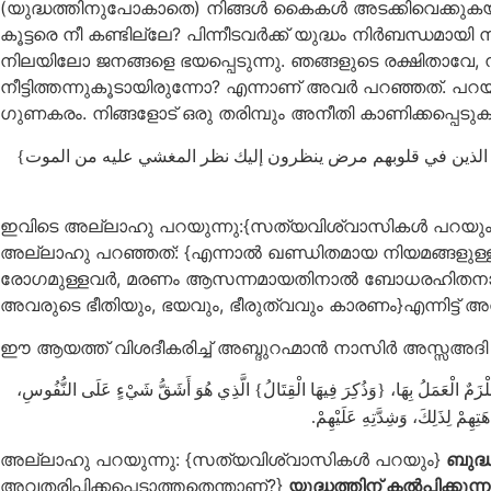
(യുദ്ധത്തിനുപോകാതെ) നിങ്ങള്‍ കൈകള്‍ അടക്കിവെക്കുകയും,
കൂട്ടരെ നീ കണ്ടില്ലേ? പിന്നീടവര്‍ക്ക് യുദ്ധം നിര്‍ബന്
നിലയിലോ ജനങ്ങളെ ഭയപ്പെടുന്നു. ഞങ്ങളുടെ രക്ഷിതാവേ, നീ
നീട്ടിത്തന്നുകൂടായിരുന്നോ? എന്നാണ് അവര്‍ പറഞ്ഞത്‌. 
ഗുണകരം. നിങ്ങളോട് ഒരു തരിമ്പും അനീതി കാണിക്കപ്പെടുക
رأيت الذين في قلوبهم مرض ينظرون إليك نظر المغشي عليه من الموت
ഇവിടെ അല്ലാഹു പറയുന്നു:{സത്യവിശ്വാസികള്‍ പറയും: ഒ
അല്ലാഹു പറഞ്ഞത്: {എന്നാല്‍ ഖണ്ഡിതമായ നിയമങ്ങളുള്ള ഒരു
രോഗമുള്ളവര്‍, മരണം ആസന്നമായതിനാല്‍ ബോധരഹിതനായ ആള്
അവരുടെ ഭീതിയും, ഭയവും, ഭീരുത്വവും കാരണം}എന്നിട്ട് അ
: مُلْزَمٌ الْعَمَلُ بِهَا، {وَذُكِرَ فِيهَا الْقِتَالُ} الَّذِي هُوَ أَشَقُّ شَيْءٍ عَلَى النُّفُوسِ
ِهِمْ لِذَلِكَ، وَشِدَّتِهِ عَلَيْهِمْ
അല്ലാഹു പറയുന്നു: {സത്യവിശ്വാസികൾ പറയും}
ബുദ്
അവതരിപ്പിക്കപ്പെടാത്തതെന്താണ്?}
യുദ്ധത്തിന് കൽപിക്കുന