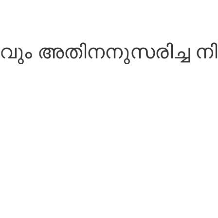
യവും അതിനനുസരിച്ച ന