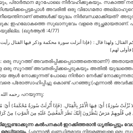
 പ്രാര്‍ത്ഥന മുറപോലെ നിര്‍വഹിക്കുകയും. സകാത്ത് നല്‍കുക
ധമായി നിശ്ചയിക്കപ്പെട്ടപ്പോള്‍ അവരില്‍ ഒരു വിഭാഗമതാ അല
യെന്തിനാണ് ഞങ്ങള്‍ക്ക് യുദ്ധം നിര്‍ബന്ധമാക്കിയത്‌? അ
പറയുക: ഇഹലോകത്തെ സുഖാനുഭവം വളരെ തുച്ഛമായതാണ്‌. പരലോ
യുമില്ല. (ഖു൪ആന്‍ :4/77)
حكم القتال; ولهذا قال : {فإذا أنزلت سورة محكمة وذكر فيها القتال 
:{فأولى لهم
രു സൂറത്ത് അവതരിപ്പിക്കപ്പെടാത്തതെന്താണ്‌?} അതായത
 സൂറത്ത് അവതരിപ്പിക്കപ്പെടുകയും അതില്‍ യുദ്ധത്തെപ്പറ്
‍ നോക്കുന്നത് പോലെ നിന്‍റെ നേര്‍ക്ക് നോക്കുന്നതായ
വരെ പ്രോത്സാഹിപ്പിച്ചു കൊണ്ട് പറഞ്ഞു:{എന്നാല്‍ അവര്‍
ഈ ആയത്ത് വിശദീകരിച്ച് അബ്ദുറഹ്മാന്‍ നാസിര്‍ അസ്സഅദി رحمه الله പറയുന്നു:
َوْلا نُزِّلَتْ سُورَةٌ} أَيْ: فِيهَا الْأَمْرُ بِالْقِتَالِ. {فَإِذَا أُنْزِلَتْ سُورَةٌ مُحْكَمَةٌ} أَيْ
ِينَ فِي قُلُوبِهِمْ مَرَضٌ يَنْظُرُونَ إِلَيْكَ نَظَرَ الْمَغْشِيِّ عَلَيْهِ مِنَ الْمَوْتِ} مِنْ كَرَاهَت
ധിമുട്ടുണ്ടാക്കുന്ന കൽപനകൾ ഇറക്കിത്തരാൻ ധൃതിപ്പെട്ടും വ
്ന ഒരധ്യായം
. {എന്നാൽ ഖണ്ഡിതമായ നിയമങ്ങളുള്ള ഒരു സൂറത