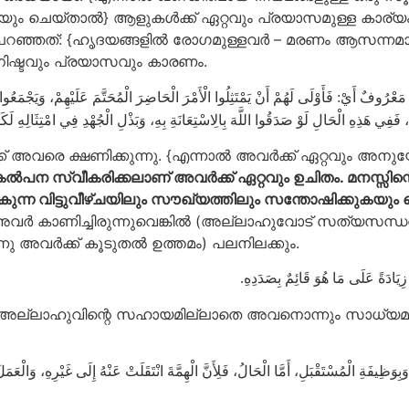
്പെടുകയും ചെയ്താൽ} ആളുകൾക്ക് ഏറ്റവും പ്രയാസമുള്ള കാ
ാഹു പറഞ്ഞത്: {ഹൃദയങ്ങളിൽ രോഗമുള്ളവർ – മരണം ആ
നിഷ്ടവും പ്രയാസവും കാരണം.
مَعْرُوفٌ أَيْ: فَأَوْلَى لَهُمْ أَنْ يَمْتَثِلُوا الْأَمْرَ الْحَاضِرَ الْمُحَتَّمَ عَلَيْهِمْ، وَيَجْمَعُوا
تَمٌ، فَفِي هَذِهِ الْحَالِ لَوْ صَدَقُوا اللَّهَ بِالِاسْتِعَانَةِ بِهِ، وَبَذْلِ الْجُهْدِ فِي امْتِثَالِهِ
ിലേക്ക് അവരെ ക്ഷണിക്കുന്നു. {എന്നാൽ അവർക്ക് ഏറ്റവ
ന സ്വീകരിക്കലാണ് അവർക്ക് ഏറ്റവും ഉചിതം. മനസ്സിന്റെ ശക
ന്ന വിട്ടുവീഴ്ചയിലും സൗഖ്യത്തിലും സന്തോഷിക്കുകയും
, അവർ കാണിച്ചിരുന്നുവെങ്കിൽ (അല്ലാഹുവോട് സത്യസ
നു അവർക്ക് കൂടുതൽ ഉത്തമം) പലനിലക്കും.
بُ زِيَادَةً عَلَى مَا هُوَ قَائِمٌ بِصَدَدِهِ
 അല്ലാഹുവിന്റെ സഹായമില്ലാതെ അവനൊന്നും സാധ്യമല്
وَظِيفَةِ الْمُسْتَقْبَلِ، أَمَّا الْحَالُ، فَلِأَنَّ الْهِمَّةَ انْتَقَلَتْ عَنْهُ إِلَى غَيْرِهِ، وَالْعَمَلَ ت