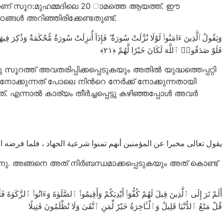
നതാണ് സൂറ:മുഹമ്മദിലെ 20 ാമത്തെ ആയത്ത്. ഈ
ങൾ അറിഞ്ഞിരിക്കേണ്ടതുണ്ട്.
فَلَوْ صَدَقُوا۟ ٱللَّهَ لَكَانَ خَيْرًا لَّهُمْ ‎﴿٢١﴾‏
ൂറത്ത് അവതരിപ്പിക്കപ്പെടുകയും അതില്‍ യുദ്ധത്തെപ്പറ്റി
്കുന്നത് പോലെ നിന്‍റെ നേര്‍ക്ക് നോക്കുന്നതായി
ല്‍ കാര്യം തീര്‍ച്ചപ്പെട്ടു കഴിഞ്ഞപ്പോള്‍ അവര്‍
يقول تعالى مخبرا عن المؤمنين أنهم تمنوا شرعية الجهاد ، فلما فرضه  :
ു. അങ്ങനെ അത് നിര്‍ബന്ധമാക്കപ്പെടുകയും അത് കൊണ്ട്
أَلَمْ تَرَ إِلَى ٱلَّذِينَ قِيلَ لَهُمْ كُفُّوٓا۟ أَيْدِيَكُمْ وَأَقِيمُوا۟ ٱلصَّلَوٰةَ وَءَاتُوا۟ ٱلزَّكَوٰةَ  ۗ
قُلْ مَتَٰعُ ٱلدُّنْيَا قَلِيلٌ وَٱلْـَٔاخِرَةُ خَيْرٌ لِّمَنِ ٱتَّقَىٰ وَلَا تُظْلَمُونَ فَتِيلًا