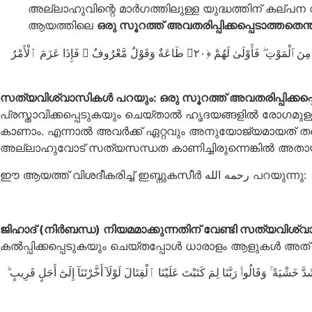
അല്ലാഹുവിന്റെ മാര്‍ഗത്തിലുള്ള യുദ്ധത്തിന് കല
ആയത്തിലെ
ഒരു സൂറത്ത് അവതരിപ്പിക്കപ്പെടാത്തതെന്
وَيَقُولُ ٱلَّذِينَ ءَامَنُوا۟ لَوْلَا نُزِّلَتْ سُورَةٌ ۖ فَإِذَآ أُنزِلَتْ سُورَةٌ مُّحْكَمَةٌ وَذُكِرَ فِيهَا ٱلْقِتَالُ ۙ رَأَيْتَ ٱلَّذِينَ فِى قُلُوبِهِم مَّرَضٌ يَنظُرُونَ إِلَيْكَ نَظَرَ ٱلْمَغْشِىِّ عَلَيْهِ مِنَ ٱلْمَوْتِ ۖ فَأَوْلَىٰ لَهُمْ ‎﴿٢٠﴾‏ طَاعَةٌ وَقَوْلٌ مَّعْرُوفٌ ۚ فَإِذَا عَزَمَ ٱلْأَمْرُ
സത്യവിശ്വാസികള്‍ പറയും: ഒരു സൂറത്ത് അവതരിപ്പിക്കപ്പ
പ്രസ്താവിക്കപ്പെടുകയും ചെയ്താല്‍ ഹൃദയങ്ങളില്‍ രോഗമ
കാണാം. എന്നാല്‍ അവര്‍ക്ക് ഏറ്റവും അനുയോജ്യമായത് തന്ന
അല്ലാഹുവോട് സത്യസന്ധത കാണിച്ചിരുന്നെങ്കില്‍ അതായിരു
ഈ ആയത്ത് വിശദീകരിച്ച് ഇബ്നുകസീര്‍ رحمه الله പറയുന്നു:
ജിഹാദ് (നിര്‍ബന്ധ) നിയമമാക്കുന്നതിന് വേണ്ടി സത്യവിശ്
കല്‍പ്പിക്കപ്പെടുകയും ചെയ്തപ്പോൾ ധാരാളം ആളുകൾ 
خَشْيَةً ۚ وَقَالُوا۟ رَبَّنَا لِمَ كَتَبْتَ عَلَيْنَا ٱلْقِتَالَ لَوْلَآ أَخَّرْتَنَآ إِلَىٰٓ أَجَلٍ قَرِيبٍ