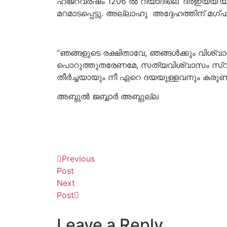
ഹിജ്റവർഷം 1206 ൽ റിയാദിലെ ‘ദർഇയ്യ’യിൽ 
മറമാടപ്പെട്ടു. അല്ലാഹു അദ്ദേഹത്തിന് മഗ
“ഞങ്ങളുടെ രക്ഷിതാവേ, ഞങ്ങൾക്കും വിശ്വാ
പൊറുത്തുതരേണമേ, സത്യവിശ്വാസം സ്വീകരി
തീർച്ചയായും നീ ഏറെ ദയയുള്ളവനും കരുണാന
അബ്ദുൽ ജബ്ബാർ അബ്ദുല്ല
Previous
Post
Next
Post
Leave a Reply