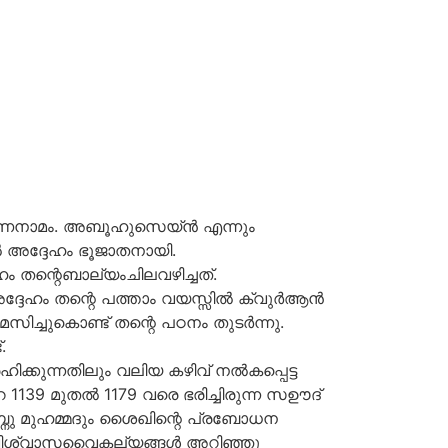
പൂർണനാമം. അബൂഹുസെയ്ൻ എന്നും
ി’ൽ അദ്ദേഹം ഭൂജാതനായി.
ം തന്റെബാല്യംചിലവഴിച്ചത്.
 അദ്ദേഹം തന്റെ പത്താം വയസ്സിൽ ക്വുർആൻ
ിച്ചുകൊണ്ട് തന്റെ പഠനം തുടർന്നു.
.
ഹിക്കുന്നതിലും വലിയ കഴിവ് നൽകപ്പെട്ട
 1139 മുതൽ 1179 വരെ ഭരിച്ചിരുന്ന സഊദ്
നു മുഹമ്മദും ശൈഖിന്റെ പ്രബോധന
്ച വിശ്വാസവൈകല്യങ്ങൾ അറിഞ്ഞു