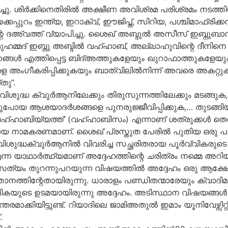
ിച്ചു. ശിർക്കിനെതിരിൽ അക്ഷീണ അവിശ്രമ പരിശ്രമം നടത
ക്കപ്പുറം ഇന്ത്യ, ഇറാക്വ്, ഈജിപ്ത്, സിറിയ, പശ്ചിമാഫ്രിക
ിന്റെ ദഅ്വത്ത് വ്യാപിച്ചു. ശൈഖ് അബ്ദുൽ അസീസ് ഇബ്നു
മുഹമ്മദ് ഇബ്നു അബ്ദിൽ വഹ്ഹാബ്, അല്ലാഹുവിന്റെ ദീനിനെ 
ജനങ്ങൾ എത്തിപ്പെട്ട ബിദ്അത്തുകളേയും ഖുറാഫാത്തുകളേ
്ങളെ അംഗീകരിപ്പിക്കുകയും ബാത്വിലിൽനിന്ന് അവരെ അകറ്റ
തു”.
ശുദ്ധ ക്വുർആനിലേക്കും തിരുസുന്നത്തിലേക്കും മടങ്ങു
ുപോയ ആശയാദർശങ്ങളെ പുനരുജ്ജീവിപ്പിക്കുക,… തുടങ്ങ
ഹാബിയ്യത്ത്’ (വഹ്ഹാബിസം) എന്നാണ് ശത്രുക്കൾ തെറ്റാ
റായ നാമകരണമാണ്. ശൈഖ് പ്രസ്തുത പേരിൽ പുതിയ ഒരു പാർട
വിശുദ്ധക്വുർആനിൽ വിവരിച്ച സച്ഛരിതരായ പൂർവ്വികരുടെ 
ന യാഥാർത്ഥ്യമാണ് അദ്ദേഹത്തിന്റെ ചരിത്രം നമ്മെ അറിയിക
. സത്യം തുറന്നുപറയുന്ന വിഷയത്തിൽ അദ്ദേഹം ഒരു ആക്ഷേപ
ാനത്തിന്റേതായിരുന്നു. ധാരാളം പണ്ഡിതന്മാരേയും ക്വാദ
ികയുടെ ഉടമയായിരുന്നു അദ്ദേഹം. അടിസ്ഥാന വിഷയങ്ങ
മാക്കിയിട്ടുണ്ട്. റിയാദിലെ ജാമിഅതുൽ ഇമാം യൂനിവേഴ്സിറ
.