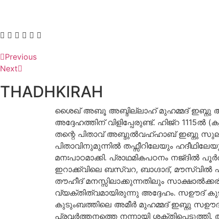
Previous
Next
THADHKIRAH
ശൈഖ് അബൂ അബ്ദില്ലാഹ് മുഹമ്മദ് ഇബ്നു
അദ്ദേഹത്തിന് വിളിപ്പേരുണ്ട്. ഹിജ്റ 1115ൽ
തന്റെ പിതാവ് അബ്ദുൽവഹ്ഹാബ് ഇബ്നു സുലയ്
പിതാവിനുമുന്നിൽ തഫ്സീറിലേയും ഹദീഥിലേയ
മനഃപാഠമാക്കി. പ്രാഥമികപഠനം നജ്ദിൽ പൂർത
ഇറാക്ക്വിലെ ബസ്വറ, ബാഗ്ദാദ്, മൗസ്വിൽ എന്
തൗഹീദ് മനസ്സിലാക്കുന്നതിലും സാക്ഷാൽക്കരി
വ്യക്തിത്വമായിരുന്നു അദ്ദേഹം. സഊദ് കു
കുടുംബത്തിലെ അമീർ മുഹമ്മദ് ഇബ്നു സഊദ
പ്രവർത്തനത്തെ നന്നായി ശക്തിപ്പെടുത്