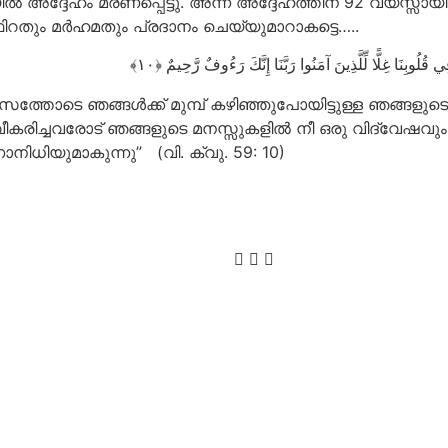
അദ്ദേഹം മരണപ്പെട്ടു. അന്ന് അദ്ദേഹത്തിന് 92 വയസ്സായി
്ഫിറതും മർഹമതും പ്രദാനം ചെയ്യുമാറാകട്ടെ…..
فِي قُلُوبِنَا غِلًّا لِّلَّذِينَ آمَنُوا رَبَّنَا إِنَّكَ رَءُوفٌ رَّحِيمٌ
സത്തോടെ ഞങ്ങൾക്ക് മുമ്പ് കഴിഞ്ഞുപോയിട്ടുള്ള ഞങ്ങളു
ച്ചവരോട് ഞങ്ങളുടെ മനസ്സുകളിൽ നീ ഒരു വിദ്വേഷവും ഉ
ിധിയുമാകുന്നു” (വി. ക്വു. 59: 10)