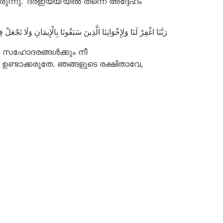
രുന്നു. ‘ദർഇയ്യ’യിൽ തന്നെ അദ്ദേഹം
رَبَّنَا اغْفِرْ لَنَا وَلِإِخْوَانِنَا الَّذِينَ سَبَقُونَا بِالْإِيمَانِ وَلَا تَجْعَلْ 
ടെ സഹോദരങ്ങൾക്കും നീ
ണ്ടാക്കരുതേ. ഞങ്ങളുടെ രക്ഷിതാവേ,