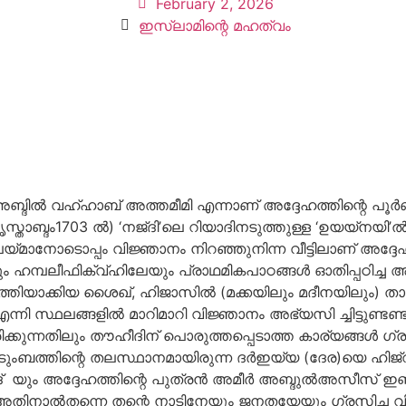
February 2, 2026
ഇസ്ലാമിന്റെ മഹത്വം
 അബ്ദിൽ വഹ്ഹാബ് അത്തമീമി എന്നാണ് അദ്ദേഹത്തിന്റെ 
 (കൃസ്താബ്ദം1703 ൽ) ‘നജ്ദി’ലെ റിയാദിനടുത്തുള്ള ‘ഉയയ്നയ
മാനോടൊപ്പം വിജ്ഞാനം നിറഞ്ഞുനിന്ന വീട്ടിലാണ് അദ്ദേഹ
ും ഹമ്പലീഫിക്വ്ഹിലേയും പ്രാഥമികപാഠങ്ങൾ ഓതിപ്പഠിച്ച
്തിയാക്കിയ ശൈഖ്, ഹിജാസിൽ (മക്കയിലും മദീനയിലും) താമസ
നി സ്ഥലങ്ങളിൽ മാറിമാറി വിജ്ഞാനം അഭ്യസി ച്ചിട്ടുണ്ടണ്ട്
ക്കുന്നതിലും തൗഹീദിന് പൊരുത്തപ്പെടാത്ത കാര്യങ്ങൾ ഗ്ര
ടുംബത്തിന്റെ തലസ്ഥാനമായിരുന്ന ദർഇയ്യ (ദേര)യെ ഹിജ്റ
് യും അദ്ദേഹത്തിന്റെ പുത്രൻ അമീർ അബ്ദുൽഅസീസ് ഇബ്
തി. അതിനാൽതന്നെ തന്റെ നാടിനേയും ജനതയേയും ഗ്രസിച