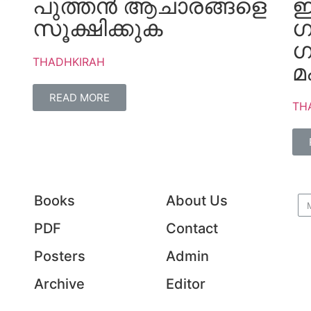
പുത്തൻ ആചാരങ്ങളെ
ഇ
സൂക്ഷിക്കുക
ഗ
ഗ
THADHKIRAH
മ
READ MORE
TH
Books
About Us
PDF
Contact
Posters
Admin
Archive
Editor