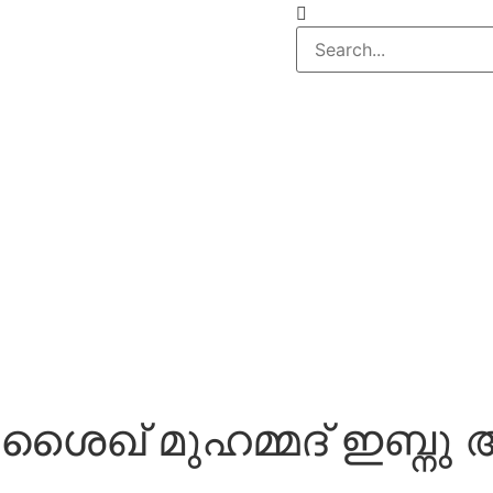
ശൈഖ് മുഹമ്മദ് ഇബ്നു 