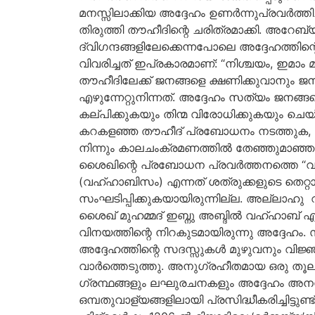
മനസ്സിലാക്കിയ അദ്ദേഹം ഉണർന്നുപ്രവർത്ത
തിരുത്തി തൗഹീദിന്റെ ചരിത്രമാക്കി. അറേബ്യ
ദ്വിഗന്ദങ്ങളിലേക്കെന്നപോലെ അദ്ദേഹത്ത
വിവരിച്ചത് ഇപ്രകാരമാണ്: “നിശ്ചയം, ഇമാം 
തൗഹീദിലേക്ക് ജനങ്ങളെ ക്ഷണിക്കുവാനും 
എഴുന്നേറ്റുനിന്നത്. അദ്ദേഹം സത്യം ജനങ
കല്പിക്കുകയും തിന്മ വിരോധിക്കുകയും ചെയ്
കറകളഞ്ഞ തൗഹീദ് പ്രബോധനം നടത്തുക, വി
നിന്നും കാലചംക്രമണത്തിൽ തേഞ്ഞുമാഞ്ഞ
ശൈഖിന്റെ പ്രബോധന പ്രവർത്തനത്തെ “വഹ്
(വഹ്ഹാബിസം) എന്നത് ശത്രുക്കളുടെ തെറ്
സംഘടിപ്പിക്കുകയായിരുന്നില്ല. അല്ലാഹു 
ശൈഖ് മുഹമ്മദ് ഇബ്നു അബ്ദിൽ വഹ്ഹാബ് എന്
വിനയത്തിന്റെ നിറകുടമായിരുന്നു അദ്ദേഹം
അദ്ദേഹത്തിന്റെ സദസ്സുകൾ മുഴുവനും വിജ്ഞ
വാർത്തെടുത്തു. അനുഗ്രഹീതമായ ഒരു തൂല
ഗ്രന്ഥങ്ങളും ലഘുരചനകളും അദ്ദേഹം അനന്തര
ഒമ്പതുവാള്യങ്ങളിലായി പ്രസിദ്ധീകരിച്ചിട്ടുണ്ട്