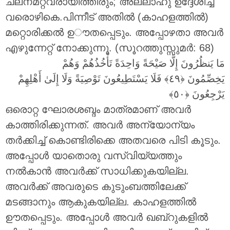
ചലനമറ്റവരായിത്തീരും; അല്ലാഹു ഉദ്ദേശിച്ച
വരൊഴികെ.പിന്നീട് അതിൽ (കാഹളത്തിൽ)
മറ്റൊരിക്കൽ ഉൗതപ്പെടും. അപ്പോഴതാ അവർ
എഴുന്നേറ്റ് നോക്കുന്നു. (സൂറത്തുസ്സുമർ: 68)
مَا يَنظُرُونَ إِلَّا صَيْحَةً وَاحِدَةً تَأْخُذُهُمْ وَهُمْ
يَخِصِّمُونَ
فَلَا يَسْتَطِيعُونَ تَوْصِيَةً وَلَا إِلَىٰ أَهْلِهِمْ
يَرْجِعُونَ
ഒരൊറ്റ ഘോരശബ്ദം മാത്രമാണ് അവർ
കാത്തിരിക്കുന്നത്. അവർ അന്യോന്യം
തർക്കിച്ച് കൊണ്ടിരിക്കെ അതവരെ പിടി കൂടും.
അപ്പോൾ യാതൊരു വസ്വിയ്യത്തും
നൽകാൻ അവർക്ക് സാധിക്കുകയില്ല.
അവർക്ക് അവരുടെ കുടുംബത്തിലേക്ക്
മടങ്ങാനും ആകുകയില്ല. കാഹളത്തിൽ
ഊതപ്പെടും. അപ്പോൾ അവർ ഖബ്റുകളിൽ