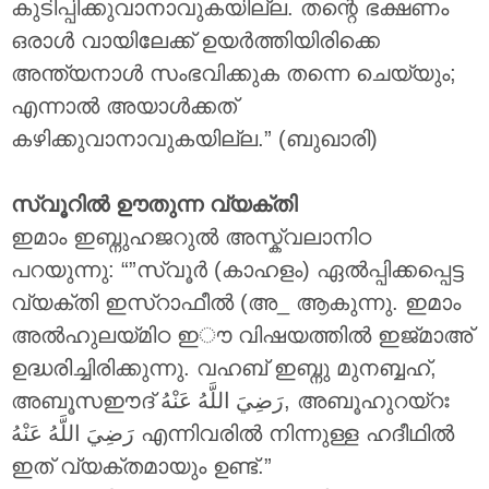
കുടിപ്പിക്കുവാനാവുകയില്ല. തന്റെ ഭക്ഷണം
ഒരാൾ വായിലേക്ക് ഉയർത്തിയിരിക്കെ
അന്ത്യനാൾ സംഭവിക്കുക തന്നെ ചെയ്യും;
എന്നാൽ അയാൾക്കത്
കഴിക്കുവാനാവുകയില്ല.” (ബുഖാരി)
സ്വൂറിൽ ഊതുന്ന വ്യക്തി
ഇമാം ഇബ്നുഹജറുൽ അസ്ക്വലാനിഠ
പറയുന്നു: “”സ്വൂർ (കാഹളം) ഏൽപ്പിക്കപ്പെട്ട
വ്യക്തി ഇസ്റാഫീൽ (അ_ ആകുന്നു. ഇമാം
അൽഹുലയ്മിഠ ഇൗ വിഷയത്തിൽ ഇജ്മാഅ്
ഉദ്ധരിച്ചിരിക്കുന്നു. വഹബ് ഇബ്നു മുനബ്ബഹ്,
അബൂസഈദ്
رَضِيَ اللَّهُ عَنْهُ
, അബൂഹുറയ്റഃ
رَضِيَ اللَّهُ عَنْهُ
എന്നിവരിൽ നിന്നുള്ള ഹദീഥിൽ
ഇത് വ്യക്തമായും ഉണ്ട്.”