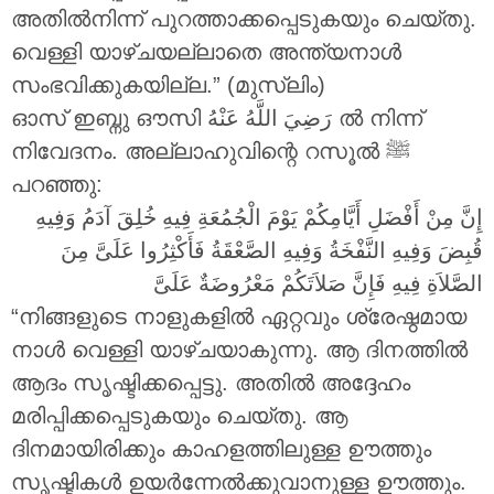
അതിൽനിന്ന് പുറത്താക്കപ്പെടുകയും ചെയ്തു.
വെള്ളി യാഴ്ചയല്ലാതെ അന്ത്യനാൾ
സംഭവിക്കുകയില്ല.” (മുസ്ലിം)
ഓസ് ഇബ്നു ഔസി
رَضِيَ اللَّهُ عَنْهُ
ൽ നിന്ന്
നിവേദനം. അല്ലാഹുവിന്റെ റസൂൽ ‎ﷺ
പറഞ്ഞു:
إِنَّ مِنْ أَفْضَلِ أَيَّامِكُمْ يَوْمَ الْجُمُعَةِ فِيهِ خُلِقَ آدَمُ وَفِيهِ
قُبِضَ وَفِيهِ النَّفْخَةُ وَفِيهِ الصَّعْقَةُ فَأَكْثِرُوا عَلَىَّ مِنَ
الصَّلاَةِ فِيهِ فَإِنَّ صَلاَتَكُمْ مَعْرُوضَةٌ عَلَىَّ
“നിങ്ങളുടെ നാളുകളിൽ ഏറ്റവും ശ്രേഷ്ഠമായ
നാൾ വെള്ളി യാഴ്ചയാകുന്നു. ആ ദിനത്തിൽ
ആദം സൃഷ്ടിക്കപ്പെട്ടു. അതിൽ അദ്ദേഹം
മരിപ്പിക്കപ്പെടുകയും ചെയ്തു. ആ
ദിനമായിരിക്കും കാഹളത്തിലുള്ള ഊത്തും
സൃഷ്ടികൾ ഉയർന്നേൽക്കുവാനുള്ള ഊത്തും.