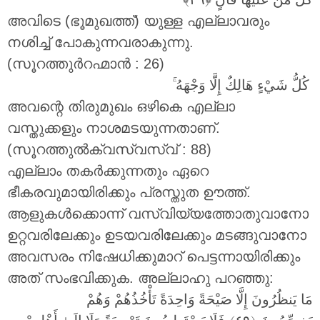
അവിടെ (ഭൂമുഖത്ത്) യുള്ള എല്ലാവരും
നശിച്ച് പോകുന്നവരാകുന്നു.
(സൂറത്തുർറഹ്മാൻ : 26)
ۚ
كُلُّ شَيْءٍ هَالِكٌ إِلَّا وَجْهَهُ
അവന്റെ തിരുമുഖം ഒഴികെ എല്ലാ
വസ്തുക്കളും നാശമടയുന്നതാണ്.
(സൂറത്തുൽക്വസ്വസ്വ് : 88)
എല്ലാം തകർക്കുന്നതും ഏറെ
ഭീകരവുമായിരിക്കും പ്രസ്തുത ഊത്ത്.
ആളുകൾക്കൊന്ന് വസ്വിയ്യത്തോതുവാനോ
ഉറ്റവരിലേക്കും ഉടയവരിലേക്കും മടങ്ങുവാനോ
അവസരം നിഷേധിക്കുമാറ് പെട്ടന്നായിരിക്കും
അത് സംഭവിക്കുക. അല്ലാഹു പറഞ്ഞു:
مَا يَنظُرُونَ إِلَّا صَيْحَةً وَاحِدَةً تَأْخُذُهُمْ وَهُمْ