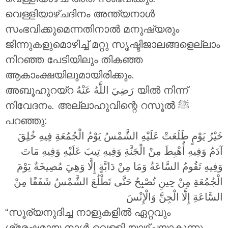
വെള്ളിയാഴ്ചദിനം അന്ത്യനാൾ
സംഭവിക്കുമെന്നതിനാൽ മനുഷ്യരും
ജിന്നുകളുമൊഴിച്ച് മറ്റു സൃഷ്ടിജാലങ്ങളെല്ലാം
നിറഞ്ഞ പേടിയിലും തികഞ്ഞ
ആകാംക്ഷയിലുമായിരിക്കും.
അബൂഹുറയ്റ
رَضِيَ اللَّهُ عَنْهُ
യിൽ നിന്ന്
നിവേദനം. അല്ലാഹുവിന്റെ റസൂൽ ‎ﷺ
പറഞ്ഞു:
خَيْرُ يَوْمٍ طَلَعَتْ عَلَيْهِ الشَّمْسُ يَوْمُ الْجُمُعَةِ فِيهِ خُلِقَ
آدَمُ وَفِيهِ أُهْبِطَ مِنْ الْجَنَّةِ وَفِيهِ تِيبَ عَلَيْهِ وَفِيهِ مَاتَ
وَفِيهِ تَقُومُ السَّاعَةُ وَمَا مِنْ دَابَّةٍ إِلَّا وَهِيَ مُصِيخَةٌ يَوْمَ
الْجُمُعَةِ مِنْ حِينِ تُصْبِحُ حَتَّى تَطْلُعَ الشَّمْسُ شَفَقًا مِنْ
السَّاعَةِ إِلَّا الْجِنَّ وَالْإِنْسَ
“സൂര്യനുദിച്ച നാളുകളിൽ ഏറ്റവും
ശ്രേഷ്ഠമായ നാൾ വെള്ളി യാഴ്ചയാകുന്നു.