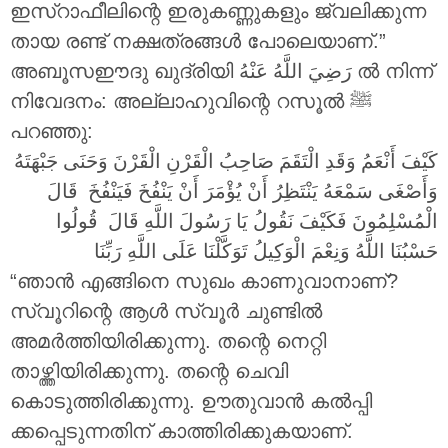
ഇസ്റാഫീലിന്റെ ഇരുകണ്ണുകളും ജ്വലിക്കുന്ന
തായ രണ്ട് നക്ഷത്രങ്ങൾ പോലെയാണ്.”
അബൂസഈദു ഖുദ്രിയി
رَضِيَ اللَّهُ عَنْهُ
ൽ നിന്ന്
നിവേദനം: അല്ലാഹുവിന്റെ റസൂൽ ‎ﷺ
പറഞ്ഞു:
كَيْفَ أَنْعَمُ وَقَدِ الْتَقَمَ صَاحِبُ الْقَرْنِ الْقَرْنَ وَحَنَى جَبْهَتَهُ
وَأَصْغَى سَمْعَهُ يَنْتَظِرُ أَنْ يُؤْمَرَ أَنْ يَنْفُخَ فَيَنْفُخَ قَالَ
الْمُسْلِمُونَ فَكَيْفَ نَقُولُ يَا رَسُولَ اللَّهِ قَالَ قُولُوا
حَسْبُنَا اللَّهُ وَنِعْمَ الْوَكِيلُ تَوَكَّلْنَا عَلَى اللَّهِ رَبِّنَا
“ഞാൻ എങ്ങിനെ സുഖം കാണുവാനാണ്?
സ്വൂറിന്റെ ആൾ സ്വൂർ ചുണ്ടിൽ
അമർത്തിയിരിക്കുന്നു. തന്റെ നെറ്റി
താഴ്ത്തിയിരിക്കുന്നു. തന്റെ ചെവി
കൊടുത്തിരിക്കുന്നു. ഊതുവാൻ കൽപ്പി
ക്കപ്പെടുന്നതിന് കാത്തിരിക്കുകയാണ്.