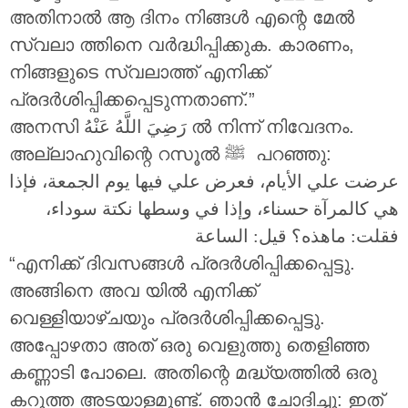
അതിനാൽ ആ ദിനം നിങ്ങൾ എന്റെ മേൽ
സ്വലാ ത്തിനെ വർദ്ധിപ്പിക്കുക. കാരണം,
നിങ്ങളുടെ സ്വലാത്ത് എനിക്ക്
പ്രദർശിപ്പിക്കപ്പെടുന്നതാണ്.”
അനസി
رَضِيَ اللَّهُ عَنْهُ
ൽ നിന്ന് നിവേദനം.
അല്ലാഹുവിന്റെ റസൂൽ ‎ﷺ പറഞ്ഞു:
عرضت علي الأيام، فعرض علي فيها يوم الجمعة، فإذا
هي كالمرآة حسناء، وإذا في وسطها نكتة سوداء،
فقلت: ماهذه؟ قيل: الساعة
“എനിക്ക് ദിവസങ്ങൾ പ്രദർശിപ്പിക്കപ്പെട്ടു.
അങ്ങിനെ അവ യിൽ എനിക്ക്
വെള്ളിയാഴ്ചയും പ്രദർശിപ്പിക്കപ്പെട്ടു.
അപ്പോഴതാ അത് ഒരു വെളുത്തു തെളിഞ്ഞ
കണ്ണാടി പോലെ. അതിന്റെ മദ്ധ്യത്തിൽ ഒരു
കറുത്ത അടയാളമുണ്ട്. ഞാൻ ചോദിച്ചു: ഇത്