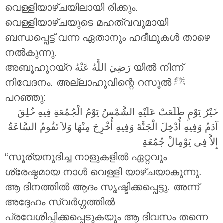
വെള്ളിയാഴ്ചയിലായി രിക്കും.
വെള്ളിയാഴ്ചയുടെ മഹത്വവുമായി
ബന്ധപ്പെട്ട് വന്ന ഏതാനും ഹദീഥുകൾ താഴെ
നൽകുന്നു.
അബൂഹുറയ്റ
رَضِيَ اللَّهُ عَنْهُ
യിൽ നിന്ന്
നിവേദനം. അല്ലാഹുവിന്റെ റസൂൽ ‎ﷺ
പറഞ്ഞു:
خَيْرُ يَوْمٍ طَلَعَتْ عَلَيْهِ الشَّمْسُ يَوْمُ الْجُمُعَةِ فِيهِ خُلِقَ
آدَمُ وَفِيهِ أُدْخِلَ الْجَنَّةَ وَفِيهِ أُخْرِجَ مِنْهَا وَلاَ تَقُومُ السَّاعَةُ
إِلاَّ فِى يَوْمِالْ جُمُعَةِ
“സൂര്യനുദിച്ച നാളുകളിൽ ഏറ്റവും
ശ്രേഷ്ഠമായ നാൾ വെള്ളി യാഴ്ചയാകുന്നു.
ആ ദിനത്തിൽ ആദം സൃഷ്ടിക്കപ്പെട്ടു. അന്ന്
അദ്ദേഹം സ്വർഗ്ഗത്തിൽ
പ്രവേശിപ്പിക്കപ്പെടുകയും ആ ദിവസം തന്നെ