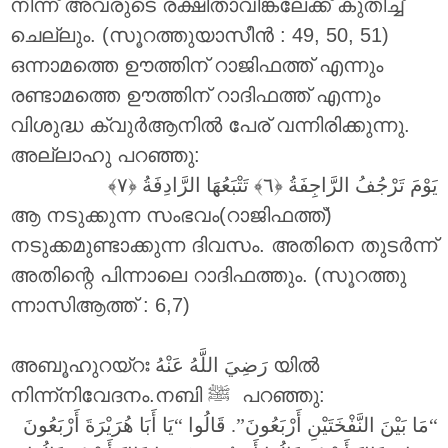
നിന്ന് അവരുടെ രക്ഷിതാവിങ്കലേക്ക് കുതിച്ച്
ചെല്ലും. (സൂറത്തുയാസീൻ : 49, 50, 51)
ഒന്നാമത്തെ ഊത്തിന് റാജിഫത്ത് എന്നും
രണ്ടാമത്തെ ഊത്തിന് റാദിഫത്ത് എന്നും
വിശുദ്ധ ക്വുർആനിൽ പേര് വന്നിരിക്കുന്നു.
അല്ലാഹു പറഞ്ഞു:
يَوْمَ تَرْجُفُ الرَّاجِفَةُ
تَتْبَعُهَا الرَّادِفَةُ
ആ നടുക്കുന്ന സംഭവം(റാജിഫത്ത്)
നടുക്കമുണ്ടാക്കുന്ന ദിവസം. അതിനെ തുടർന്ന്
അതിന്റെ പിന്നാലെ റാദിഫത്തും. (സൂറത്തു
ന്നാസിആത്ത് : 6,7)
അബൂഹുറയ്റഃ
رَضِيَ اللَّهُ عَنْهُ
യിൽ
നിന്ന്നിവേദനം.നബി ‎ﷺ പറഞ്ഞു:
“مَا بَيْنَ النَّفْخَتَيْنِ أَرْبَعُونَ”. قَالُوا “يَا أَبَا هُرَيْرَةَ أَرْبَعُونَ