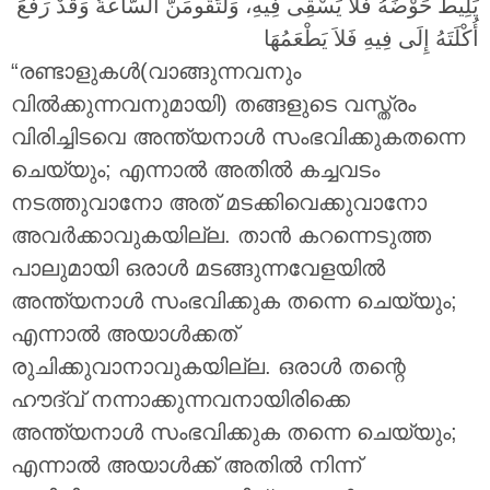
يَلِيطُ حَوْضَهُ فَلاَ يَسْقِى فِيهِ، وَلَتَقُومَنَّ السَّاعَةُ وَقَدْ رَفَعَ
أُكْلَتَهُ إِلَى فِيهِ فَلاَ يَطْعَمُهَا
“രണ്ടാളുകൾ(വാങ്ങുന്നവനും
വിൽക്കുന്നവനുമായി) തങ്ങളുടെ വസ്ത്രം
വിരിച്ചിടവെ അന്ത്യനാൾ സംഭവിക്കുകതന്നെ
ചെയ്യും; എന്നാൽ അതിൽ കച്ചവടം
നടത്തുവാനോ അത് മടക്കിവെക്കുവാനോ
അവർക്കാവുകയില്ല. താൻ കറന്നെടുത്ത
പാലുമായി ഒരാൾ മടങ്ങുന്നവേളയിൽ
അന്ത്യനാൾ സംഭവിക്കുക തന്നെ ചെയ്യും;
എന്നാൽ അയാൾക്കത്
രുചിക്കുവാനാവുകയില്ല. ഒരാൾ തന്റെ
ഹൗദ്വ് നന്നാക്കുന്നവനായിരിക്കെ
അന്ത്യനാൾ സംഭവിക്കുക തന്നെ ചെയ്യും;
എന്നാൽ അയാൾക്ക് അതിൽ നിന്ന്