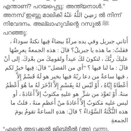
എന്താണ്? പറയപ്പെട്ടു: അന്ത്യനാൾ.”
അനസ് ഇബ്നു മാലികി
رَضِيَ اللَّهُ عَنْهُ
ൽ നിന്ന്
നിവേദനം. അല്ലാഹുവിന്റെ റസൂൽ ‎ﷺ
പറഞ്ഞു:
أَتاني جبريل وفي يده مرآةٌ بيضاءُ فِيها نكتةٌ سوداءُ ،
فقلتُ: ما هذه يا جبريلُ؟ قالَ : هذه الجمعةُ يعرِضُهَا
عليكَ ربُّكَ ، لتكونَ لكَ عيداً ولقومِكَ من بعْدِكَ. إلى أنْ
قالَ : ما لنا فيها ؟ “أي من الفضل” قالَ: فِيها خيرٌ لكم
، فيها ساعةٌ من دعا ربّهُ فيها بخير هو لَهُ قَسْمٌ إِلاَّ
أعْطَاهُ إِيَّاهُ ، أَوْ لَيْس لهُ بِقَسْمٍ إِلاَّ ادَّخَرَ لَهُ ما هُوَ أَعْظَمُ
منهُ. أَوْ تَعوَّذ من شرٍّ هو عليهِ مكتوبٌ إلاَّ أَعَاذهُ ، أو
ليس عليه مَكتوبٌ إِلاَّ أَعاذهُ منْ أَعظمِ منهُ ، قلتُ ما
هذه النُّكْتَةُ السَّوْداءُ ؟ قالَ: هذهِ الساعةُ تقومُ يومَ
الجمعةِ
“എന്റെ അടുക്കൽ ജിബ്രീൽ (അ) വന്നു.