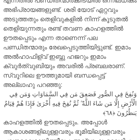
എന്നതിൽ പണ്ഡിതന്മാർക്കിടയിൽ ഒന്നിലധികം
അഭിപ്രായങ്ങളുണ്ട്. ശരി യോട് ഏറ്റവും
അടുത്തതും തെളിവുകളിൽ നിന്ന് കൂടുതൽ
തെളിയുന്നതും രണ്ട് തവണ കാഹളത്തിൽ
ഊതപ്പെടും എന്ന താണെന്ന് പല
പണ്ഡിതന്മാരും രേഖപ്പെടുത്തിയിട്ടുണ്ട്. ഇമാം
അൽഹാഫിള്വ് ഇബ്നു ഹജറും ഇമാം
ക്വുർത്വുബിയും അവരിൽ പ്രബലരാണ്.
സ്വൂറിലെ ഊത്തുമായി ബന്ധപ്പെട്ട്
അല്ലാഹു പറഞ്ഞു:
وَنُفِخَ فِي الصُّورِ فَصَعِقَ مَن فِي السَّمَاوَاتِ وَمَن فِي
ثُمَّ نُفِخَ فِيهِ أُخْرَىٰ فَإِذَا هُمْ قِيَامٌ
ۖ
الْأَرْضِ إِلَّا مَن شَاءَ اللَّهُ
يَنظُرُونَ
കാഹളത്തിൽ ഊതപ്പെടും. അപ്പോൾ
ആകാശങ്ങളിലുള്ളവരും ഭൂമിയിലുള്ളവരും