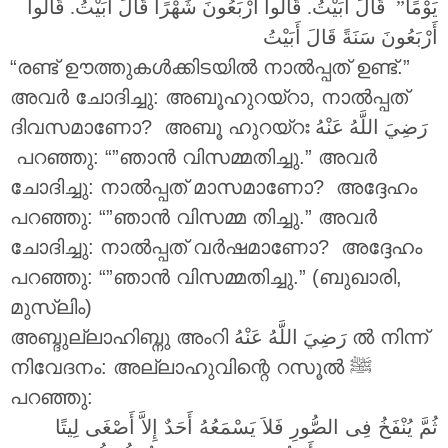
يَوْمًا” قَالَ أَبَيْتُ. قَالُوا أَرْبَعُونَ شَهْرًا قَالَ أَبَيْتُ. قَالُوا
أَرْبَعُونَ سَنَةً قَالَ أَبَيْتُ
“രണ്ട് ഊത്തുകൾക്കിടയിൽ നാൽപ്പത് ഉണ്ട്.”
അവർ ചോദിച്ചു: അബൂഹുറയ്റാ, നാൽപ്പത്
ദിവസമാണോ? അബൂ ഹുറയ്റഃ ‎
رَضِيَ اللَّهُ عَنْهُ
പറഞ്ഞു: “”ഞാൻ വിസമ്മതിച്ചു.” അവർ
ചോദിച്ചു: നാൽപ്പത് മാസമാണോ? അദ്ദേഹം
പറഞ്ഞു: “”ഞാൻ വിസമ്മ തിച്ചു.” അവർ
ചോദിച്ചു: നാൽപ്പത് വർഷമാണോ? അദ്ദേഹം
പറഞ്ഞു: “”ഞാൻ വിസമ്മതിച്ചു.” (ബുഖാരി,
മുസ്ലിം)
അബ്ദുല്ലാഹിബ്നു അംറി
رَضِيَ اللَّهُ عَنْهُ
ൽ നിന്ന്
നിവേദനം: അല്ലാഹുവിന്റെ റസൂൽ ‎ﷺ
പറഞ്ഞു:
ثُمَّ يُنْفَخُ فِى الصُّورِ فَلاَ يَسْمَعُهُ أَحَدٌ إِلاَّ أَصْغَى لِيتًا