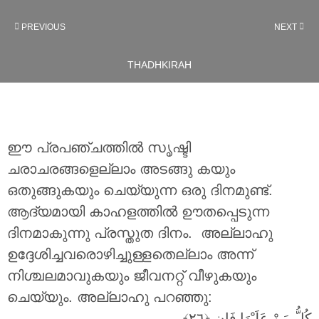
PREVIOUS
NEXT
THADHKIRAH
ഈ പ്രപഞ്ചത്തിൽ സൃഷ്ടി
ചരാചരങ്ങളെല്ലാം അടങ്ങു കയും
ഒതുങ്ങുകയും ചെയ്യുന്ന ഒരു ദിനമുണ്ട്.
ആദ്യമായി കാഹളത്തിൽ ഊതപ്പെടുന്ന
ദിനമാകുന്നു പ്രസ്തുത ദിനം. അല്ലാഹു
ഉദ്ദേശിച്ചവരൊഴിച്ചുള്ളതെല്ലാം അന്ന്
നിശ്ചലമാവുകയും ജീവനറ്റ് വീഴുകയും
ചെയ്യും. അല്ലാഹു പറഞ്ഞു:
كُلُّ مَنْ عَلَيْهَا فَانٍ