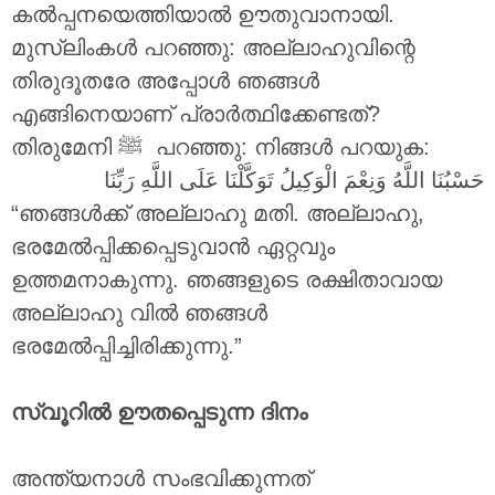
കൽപ്പനയെത്തിയാൽ ഊതുവാനായി.
മുസ്ലിംകൾ പറഞ്ഞു: അല്ലാഹുവിന്റെ
തിരുദൂതരേ അപ്പോൾ ഞങ്ങൾ
എങ്ങിനെയാണ് പ്രാർത്ഥിക്കേണ്ടത്?
തിരുമേനി ‎ﷺ പറഞ്ഞു: നിങ്ങൾ പറയുക:
حَسْبُنَا اللَّهُ وَنِعْمَ الْوَكِيلُ تَوَكَّلْنَا عَلَى اللَّهِ رَبِّنَا
“ഞങ്ങൾക്ക് അല്ലാഹു മതി. അല്ലാഹു,
ഭരമേൽപ്പിക്കപ്പെടുവാൻ ഏറ്റവും
ഉത്തമനാകുന്നു. ഞങ്ങളുടെ രക്ഷിതാവായ
അല്ലാഹു വിൽ ഞങ്ങൾ
ഭരമേൽപ്പിച്ചിരിക്കുന്നു.”
സ്വൂറിൽ ഊതപ്പെടുന്ന ദിനം
അന്ത്യനാൾ സംഭവിക്കുന്നത്