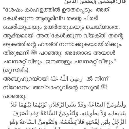
قَالَ:فَيَصْعَقُ وَيَصْعَقُ النَّاسُ
“ശേഷം കാഹളത്തിൽ ഊതപ്പെടും. അത്
കേൾക്കുന്ന ആരുമില്ല തന്റെ പിരടി
ചെരിക്കുകയും ഉയർത്തുകയും ചെയ്യാതെ.
ആദ്യമായി അത് കേൾക്കുന്ന വ്യക്തി തന്റെ
ഒട്ടകത്തിന്റെ ഹൗദ്വ് നന്നാക്കുകയായിരിക്കും.
തിരുമേനി ‎ﷺ പറഞ്ഞു: അതോടെ അയാൾ
ചലനമറ്റ് വീഴും. ജനങ്ങളും ചലനമറ്റ് വീഴും.”
(മുസ്ലിം)
അബൂഹുറയ്റയി
رَضِيَ اللَّهُ عَنْهُ
ൽ നിന്ന്
നിവേദനം: അല്ലാഹുവിന്റെ റസൂൽ ‎ﷺ
പറഞ്ഞു:
وَلَتَقُومَنَّ السَّاعَةُ وَقَدْ نَشَرَالرَّجُلاَنِ ثَوْبَهُمَا بَيْنَهُمَا فَلاَ
يَتَبَايَعَانِهِ وَلاَ يَطْوِيَانِهِ، وَلَتَقُومَنَّ السَّاعَةُ وَقَدِانْصَرَفَ
الرَّجُلُ بِلَبَنِ لِقْحَتِهِ فَلاَ يَطْعَمُهُ، وَلَتَقُومَنَّ السَّاعَةُ وَهْوَ