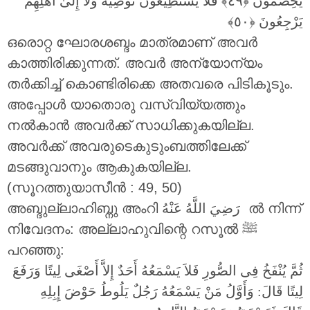
يَخِصِّمُونَ
فَلَا يَسْتَطِيعُونَ تَوْصِيَةً وَلَا إِلَىٰ أَهْلِهِمْ
يَرْجِعُونَ
ഒരൊറ്റ ഘോരശബ്ദം മാത്രമാണ് അവർ
കാത്തിരിക്കുന്നത്. അവർ അന്യോന്യം
തർക്കിച്ച് കൊണ്ടിരിക്കെ അതവരെ പിടികൂടും.
അപ്പോൾ യാതൊരു വസ്വിയ്യത്തും
നൽകാൻ അവർക്ക് സാധിക്കുകയില്ല.
അവർക്ക് അവരുടെകുടുംബത്തിലേക്ക്
മടങ്ങുവാനും ആകുകയില്ല.
(സൂറത്തുയാസീൻ : 49, 50)
അബ്ദുല്ലാഹിബ്നു അംറി
رَضِيَ اللَّهُ عَنْهُ
ൽ നിന്ന്
നിവേദനം: അല്ലാഹുവിന്റെ റസൂൽ ‎ﷺ
പറഞ്ഞു:
ثُمَّ يُنْفَخُ فِى الصُّورِ فَلاَ يَسْمَعُهُ أَحَدٌ إِلاَّ أَصْغَى لِيتًا وَرَفَعَ
لِيتًا قَالَ: وَأَوَّلُ مَنْ يَسْمَعُهُ رَجُلٌ يَلُوطُ حَوْضَ إِبِلِهِ