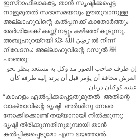
ഇസ്റാഫീലാകട്ടേ, താൻ സൃഷ്ടിക്കപ്പെട്ട
നാളുമുതൽ സദാസമയവും ഊതുവാനുള്ള
അല്ലാഹുവിന്റെ കൽപ്പനക്ക് കാതോർത്തും
അർശിലേക്ക് കണ്ണ് നട്ടും കഴിഞ്ഞ് കൂടുന്നു.
അബൂഹുറയ്റയി
رَضِيَ اللَّهُ عَنْهُ
ൽ നിന്ന്
നിവേദനം: അല്ലാഹുവിന്റെ റസൂൽ ‎ﷺ
പറഞ്ഞു:
إن طرف صاحب الصور مذ وكل به مستعد ينظر نحو
العرش مخافة أن يؤمر قبل أن يرتد إليه طرفه كأن
عينيه كوكبان دريان
“കാഹളം ഏൽപ്പിക്കപ്പെട്ടതുമുതൽ അതിന്റെ
വാക്താവിന്റെ ദൃഷ്ടി അർശിനു നേരെ
നോക്കിക്കൊണ്ട് തയ്യാറായി നിൽക്കുന്നു;
ദൃഷ്ടി തിരിക്കുന്നതിനുമുമ്പായി താൻ
കൽപ്പിക്കപ്പെടുമോ എന്ന ഭയത്താൽ.