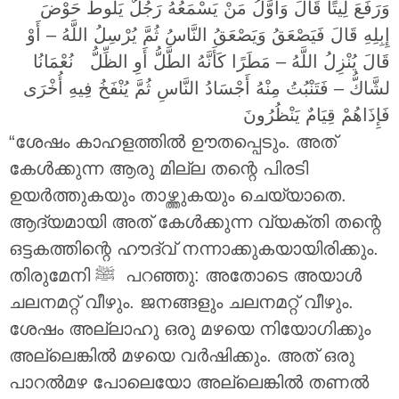
وَرَفَعَ لِيتًا قَالَ وَأَوَّلُ مَنْ يَسْمَعُهُ رَجُلٌ يَلُوطُ حَوْضَ
إِبِلِهِ قَالَ فَيَصْعَقُ وَيَصْعَقُ النَّاسُ ثُمَّ يُرْسِلُ اللَّهُ – أَوْ
قَالَ يُنْزِلُ اللَّهُ – مَطَرًا كَأَنَّهُ الطَّلُّ أَوِ الظِّلُّ نُعْمَانُا
لشَّاكُّ – فَتَنْبُتُ مِنْهُ أَجْسَادُ النَّاسِ ثُمَّ يُنْفَخُ فِيهِ أُخْرَى
فَإِذَاهُمْ قِيَامٌ يَنْظُرُونَ
“ശേഷം കാഹളത്തിൽ ഊതപ്പെടും. അത്
കേൾക്കുന്ന ആരു മില്ല തന്റെ പിരടി
ഉയർത്തുകയും താഴ്ത്തുകയും ചെയ്യാതെ.
ആദ്യമായി അത് കേൾക്കുന്ന വ്യക്തി തന്റെ
ഒട്ടകത്തിന്റെ ഹൗദ്വ് നന്നാക്കുകയായിരിക്കും.
തിരുമേനി ‎ﷺ പറഞ്ഞു: അതോടെ അയാൾ
ചലനമറ്റ് വീഴും. ജനങ്ങളും ചലനമറ്റ് വീഴും.
ശേഷം അല്ലാഹു ഒരു മഴയെ നിയോഗിക്കും
അല്ലെങ്കിൽ മഴയെ വർഷിക്കും. അത് ഒരു
പാറൽമഴ പോലെയോ അല്ലെങ്കിൽ തണൽ