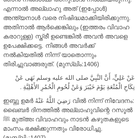
എന്നാൽ അല്ലാഹു അത് (ഇപ്പോൾ)
അന്ത്യനാൾ വരെ നിഷിദ്ധമാക്കിയിരിക്കുന്നു.
അതിനാൽ ആർക്കെങ്കിലും (ഇത്തരം വിവാഹ
കരാറുള്ള) സ്ത്രീ ഉണ്ടെങ്കിൽ അവൻ അവളെ
ഉപേക്ഷിക്കട്ടെ. നിങ്ങൾ അവർക്ക്
നൽകിയതിൽ നിന്ന് യാതൊന്നും
തിരിച്ചുവാങ്ങരുത്. (മുസ്ലിം:1406)
عَنْ عَلِيٍّ، أَنَّ النَّبِيَّ صلى الله عليه وسلم نَهَى عَنْ
نِكَاحِ الْمُتْعَةِ يَوْمَ خَيْبَرَ وَعَنْ لُحُومِ الْحُمُرِ الأَهْلِيَّةِ ‏.‏
ഇബ്നു ഉമർ رَضِيَ اللَّهُ عَنْهُ വിൽ നിന്ന് നിവേദനം:
ഖൈബർ ദിനത്തിൽ അല്ലാഹുവിന്റെ റസൂൽ
ﷺ മുത്അഃ വിവാഹവും നാടൻ കഴുതകളുടെ
മാംസം ഭക്ഷിക്കുന്നതും വിരോധിച്ചു.
(മുസ്ലിം:1407)