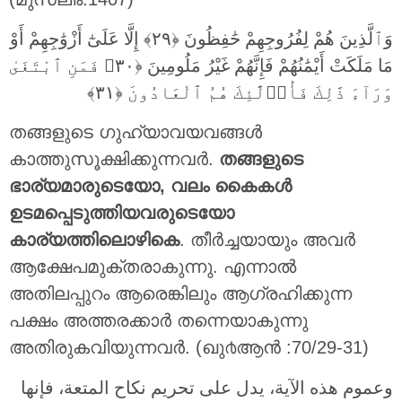
وَٱلَّذِينَ هُمْ لِفُرُوجِهِمْ حَٰفِظُونَ ‎﴿٢٩﴾‏ إِلَّا عَلَىٰٓ أَزْوَٰجِهِمْ أَوْ
مَا مَلَكَتْ أَيْمَٰنُهُمْ فَإِنَّهُمْ غَيْرُ مَلُومِينَ ‎﴿٣٠﴾‏ فَمَنِ ٱبْتَغَىٰ
وَرَآءَ ذَٰلِكَ فَأُو۟لَٰٓئِكَ هُمُ ٱلْعَادُونَ ‎﴿٣١﴾
തങ്ങളുടെ ഗുഹ്യാവയവങ്ങള്‍
കാത്തുസൂക്ഷിക്കുന്നവര്‍.
തങ്ങളുടെ
ഭാര്യമാരുടെയോ, വലം കൈകള്‍
ഉടമപ്പെടുത്തിയവരുടെയോ
കാര്യത്തിലൊഴികെ
. തീര്‍ച്ചയായും അവര്‍
ആക്ഷേപമുക്തരാകുന്നു. എന്നാല്‍
അതിലപ്പുറം ആരെങ്കിലും ആഗ്രഹിക്കുന്ന
പക്ഷം അത്തരക്കാര്‍ തന്നെയാകുന്നു
അതിരുകവിയുന്നവര്‍. (ഖു൪ആന്‍ :70/29-31)
وعموم هذه الآية، يدل على تحريم نكاح المتعة، فإنها