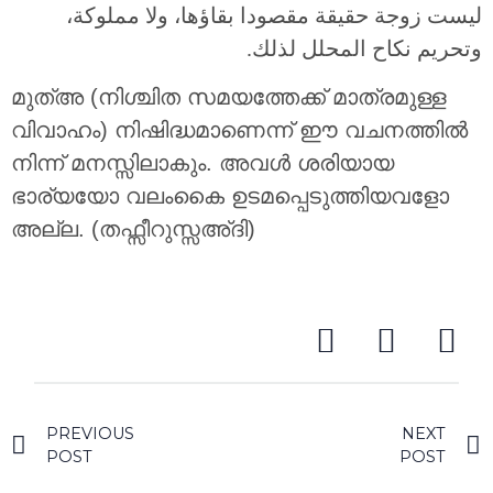
ليست زوجة حقيقة مقصودا بقاؤها، ولا مملوكة،
وتحريم نكاح المحلل لذلك.
മുത്അ (നിശ്ചിത സമയത്തേക്ക് മാത്രമുള്ള
വിവാഹം) നിഷിദ്ധമാണെന്ന് ഈ വചനത്തില്‍
നിന്ന് മനസ്സിലാകും. അവള്‍ ശരിയായ
ഭാര്യയോ വലംകൈ ഉടമപ്പെടുത്തിയവളോ
അല്ല. (തഫ്സീറുസ്സഅ്ദി)
PREVIOUS
NEXT
POST
POST