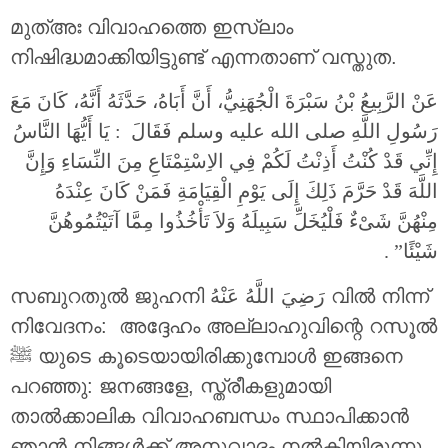
മുത്അഃ വിവാഹത്തെ ഇസ്‌ലാം
നിഷിദ്ധമാക്കിയിട്ടുണ്ട് എന്നതാണ് വസ്തുത.
عَنْ الرَّبِيعُ بْنُ سَبْرَةَ الْجُهَنِيُّ، أَنَّ أَبَاهُ، حَدَّثَهُ أَنَّهُ، كَانَ مَعَ
رَسُولِ اللَّهِ صلى الله عليه وسلم فَقَالَ ‏ :‏ يَا أَيُّهَا النَّاسُ
إِنِّي قَدْ كُنْتُ أَذِنْتُ لَكُمْ فِي الاِسْتِمْتَاعِ مِنَ النِّسَاءِ وَإِنَّ
اللَّهَ قَدْ حَرَّمَ ذَلِكَ إِلَى يَوْمِ الْقِيَامَةِ فَمَنْ كَانَ عِنْدَهُ
مِنْهُنَّ شَىْءٌ فَلْيُخَلِّ سَبِيلَهُ وَلاَ تَأْخُذُوا مِمَّا آتَيْتُمُوهُنَّ
شَيْئًا‏”‏ ‏.‏
സബുറതുല്‍ ജുഹനി رَضِيَ اللَّهُ عَنْهُ വിൽ നിന്ന്
നിവേദനം: അദ്ദേഹം അല്ലാഹുവിന്റെ റസൂൽ
ﷺ യുടെ കൂടെയായിരിക്കുമ്പോൾ ഇങ്ങനെ
പറഞ്ഞു: ജനങ്ങളേ, സ്ത്രീകളുമായി
താൽക്കാലിക വിവാഹബന്ധം സ്ഥാപിക്കാൻ
ഞാൻ നിങ്ങൾക്ക് അനുവാദം നൽകിയിരുന്നു.