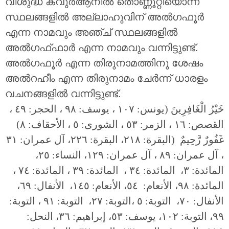
വിശുദ്ധ ക്വുർആനിൽ തൊണ്ണൂറ്റിയൊന്ന്
സ്ഥലങ്ങളിൽ അല്ലാഹുവിന് അൽഗഫൂർ
എന്ന നാമവും അഞ്ച് സ്ഥലങ്ങളിൽ
അൽഗഫ്ഫാർ എന്ന നാമവും വന്നിട്ടുണ്ട്.
അൽഗഫൂർ എന്ന തിരുനാമത്തിനു ശേഷം
അൽറഹീം എന്ന തിരുനാമം ചേർന്ന് ധാരളം
വചനങ്ങളിൽ വന്നിട്ടുണ്ട്.
خَيْرُ الْغَافِرِينَ (يونس: ١٠٧ ، يوسف: ٩٨ ، الحجر: ٤٩ ،
القصص: ١٦ ، الزمر: ٥٣ ، الشورى: ٥ ، الأحقاف: ٨)
غَفُورٌ رَّحِيمٌ (البقرة: ٢١٨، البقرة: ٢٢٦، آل عمران: ٣١
، آل عمران: ٨٩ ، آل عمران: ١٢٩، النساء: ٢٥،
المائدة: ٣، المائدة: ٣٤ ، المائدة: ٣٩ ، المائدة: ٧٤ ،
المائدة: ٩٨، الأنعام: ٥٤، الأنعام: ١٤٥، الأنفال: ٦٩،
الأنفال: ٧٠، التوبة: ٥ ،التوبة: ٢٧، التوبة: ٩١ ، التوبة:
٩٩، التوبة: ١٠٢، يوسف: ٥٣، إبراهيم: ٣٦، النحل: