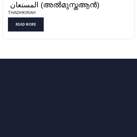
المستعان (അൽമുസ്തആൻ)
THADHKIRAH
READ MORE