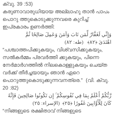
ക്വു. 39 :53)
കരുണാവാരുധിയായ അല്ലാഹു താൻ പാപം
പൊറു ത്തുകൊടുക്കുന്നവരെ കുറിച്ച്
ഇപ്രകാരം ഉണർത്തി:
وَإِنِّي لَغَفَّارٌ لِّمَن تَابَ وَآمَنَ وَعَمِلَ صَالِحًا ثُمَّ
اهْتَدَىٰ
(طه: ٨٢)
“പശ്ചാത്തപിക്കുകയും, വിശ്വസിക്കുകയും,
സൽകർമ്മം പ്രവർത്തി ക്കുകയും, പിന്നെ
നേർമാർഗത്തിൽ നിലകൊള്ളുകയും ചെയ്ത
വർക്ക് തീർച്ചയായും ഞാൻ ഏറെ
പൊറുത്തുകൊടുക്കുന്നവനത്രെ.” (വി. ക്വു.
20 :82)
إِن تَكُونُوا صَالِحِينَ فَإِنَّهُ
ۚ
رَّبُّكُمْ أَعْلَمُ بِمَا فِي نُفُوسِكُمْ
كَانَ لِلْأَوَّابِينَ غَفُورًا
(الإسراء: ٢٥)
“നിങ്ങളുടെ രക്ഷിതാവ് നിങ്ങളുടെ