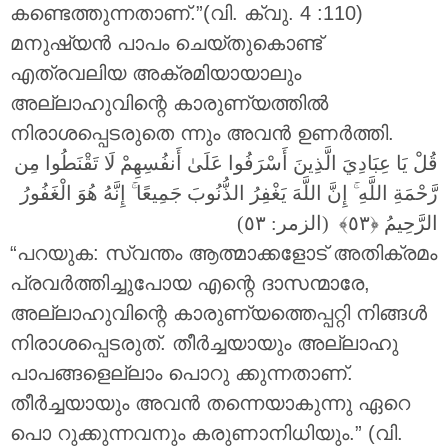
കണ്ടെത്തുന്നതാണ്.”(വി. ക്വു. 4 :110)
മനുഷ്യൻ പാപം ചെയ്തുകൊണ്ട്
എത്രവലിയ അക്രമിയായാലും
അല്ലാഹുവിന്റെ കാരുണ്യത്തിൽ
നിരാശപ്പെടരുതെ ന്നും അവൻ ഉണർത്തി.
قُلْ يَا عِبَادِيَ الَّذِينَ أَسْرَفُوا عَلَىٰ أَنفُسِهِمْ لَا تَقْنَطُوا مِن
إِنَّهُ هُوَ الْغَفُورُ
ۚ
إِنَّ اللَّهَ يَغْفِرُ الذُّنُوبَ جَمِيعًا
ۚ
رَّحْمَةِ اللَّهِ
الرَّحِيمُ
(الزمر: ٥٣)
“പറയുക: സ്വന്തം ആത്മാക്കളോട് അതിക്രമം
പ്രവർത്തിച്ചുപോയ എന്റെ ദാസന്മാരേ,
അല്ലാഹുവിന്റെ കാരുണ്യത്തെപ്പറ്റി നിങ്ങൾ
നിരാശപ്പെടരുത്. തീർച്ചയായും അല്ലാഹു
പാപങ്ങളെല്ലാം പൊറു ക്കുന്നതാണ്.
തീർച്ചയായും അവൻ തന്നെയാകുന്നു ഏറെ
പൊ റുക്കുന്നവനും കരുണാനിധിയും.” (വി.