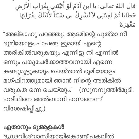
قال اللهُ تعالى: يا ابنَ آدَمَ لَوْ أَتَيْتَنِي بِقُرَابِ الأرْضِ
خَطَايَا ثُمّ لَقِيتَنِي لاَ تُشْرِكُ بي شَيْئاً لأَتَيْتُكَ بِقُرَابِهَا
مَغْفِرَةً
“അല്ലാഹു പറഞ്ഞു: ആദമിന്റെ പുത്രാ നീ
ഭൂമിയോളം പാപങ്ങ ളുമായി എന്റെ
അരികിൽവരുകയും എന്നിട്ടു നീ എന്നിൽ
ഒന്നും പങ്കുചേർക്കാത്തവനായി എന്നെ
കണ്ടുമുട്ടുകയും ചെയ്താൽ ഭൂമിയോളം
മഗ്ഫിറത്തുമായി ഞാൻ നിന്റെ അരികിൽ
വരുകത ന്നെ ചെയ്യും.” (സുനനുത്തിർമുദി.
ഹദീഥിനെ അൽബാനി ഹസനെന്ന്
വിശേഷിപ്പിച്ചു.)
ഏതാനും ദുആഉകൾ
ദൃഢവിശ്വാസിയായികൊണ്ട് പകലിൽ