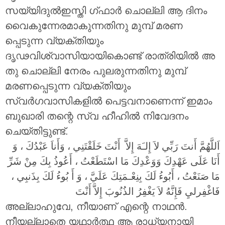
സയ്യിദുൽഇസ്തി ഗ്ഫാർ ചൊല്ലി ആ ദിനം
വൈകുന്നേരമാകുന്നതിനു മുമ്പ് മരണ
പ്പെടുന്ന വ്യക്തിയും
ദൃഢവിശ്വാസിയായികൊണ്ട് രാത്രിയിൽ അ
തു ചൊല്ലി നേരം പുലരുന്നതിനു മുമ്പ്
മരണപ്പെടുന്ന വ്യക്തിയും
സ്വർഗവാസികളിൽ പെട്ടവനാണെന്ന് ഇമാം
ബുഖാരി തന്റെ സ്വ ഹീഹിൽ നിവേദനം
ചെയ്തിട്ടുണ്ട്.
اَللَّهُمَّ أَنتَ رَبِّي لاَ إِلـَهَ إِلاَّ أَنْتَ خَلَقْتَنِي ، وَأَناَ عَبْدُكَ ، وَ
أَنَا عَلَى عَهْدِكَ وَوَعْدِكَ مَا اسْتَطَعْتُ ، أَعُوذُ بِكَ مِنْ شَرِّ
مَا صَنَعْتُ ، أَبُوءُ لَكَ بِنِعْـمَتِكَ عَلَيَّ ، وَ أَ بُوءُ لَكَ بِذَنبِي ،
فَاغْفِرليِ فَإِنَّهُ لاَ يَغْفِرُ الذُنُوبَ إِلاَّ أَنْتَ
അല്ലാഹുവേ, നീയാണ് എന്റെ നാഥൻ.
നീയല്ലാതെ യഥാർത്ഥ ആ രാധ്യനായി