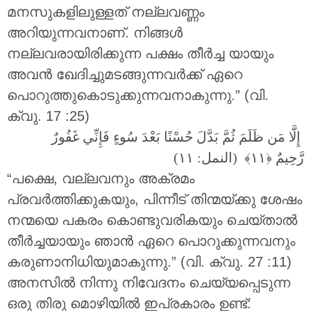
മനസുകളിലുള്ളത് നല്ലവണ്ണം
അറിയുന്നവനാണ്. നിങ്ങൾ
നല്ലവരായിരിക്കുന്ന പക്ഷം തീർച്ച യായും
അവൻ ഖേദിച്ചുമടങ്ങുന്നവർക്ക് ഏറെ
പൊറുത്തുകൊടുക്കുന്നവനാകുന്നു.” (വി.
ക്വു. 17 :25)
إِلَّا مَن ظَلَمَ ثُمَّ بَدَّلَ حُسْنًا بَعْدَ سُوءٍ فَإِنِّي غَفُورٌ
رَّحِيمٌ
(النمل: ١١)
“പക്ഷെ, വല്ലവനും അക്രമം
പ്രവർത്തിക്കുകയും, പിന്നീട് തിന്മയ്ക്കു ശേഷം
നന്മയെ പകരം കൊണ്ടുവരികയും ചെയ്താൽ
തീർച്ചയായും ഞാൻ ഏറെ പൊറുക്കുന്നവനും
കരുണാനിധിയുമാകുന്നു.” (വി. ക്വു. 27 :11)
അനസിൽ നിന്നു നിവേദനം ചെയ്യപ്പെടുന്ന
ഒരു തിരു മൊഴിയിൽ ഇപ്രകാരം ഉണ്ട്: