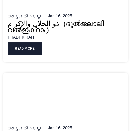
അസ്മാഉല്‍ ഹുസ്ന
Jan 16, 2025
ذو الجلال والإكرام (ദുൽജലാലി
വൽഇക്റാം)
THADHKIRAH
READ MORE
അസ്മാഉല്‍ ഹുസ്ന
Jan 16, 2025