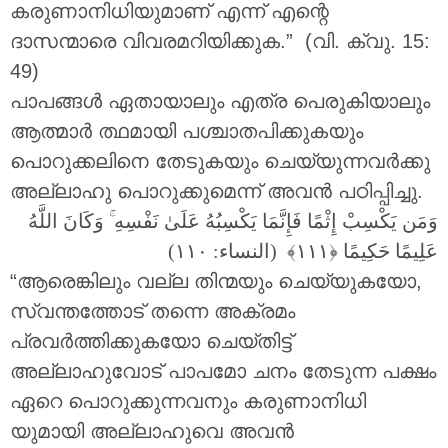
കരുണാനിധിയുമാണ് എന്ന് എന്റെ
ദാസന്മാരെ വിവരമറിയിക്കുക.” (വി. ക്വു. 15:
49)
പാപങ്ങൾ ഏതായാലും എത്ര പെരുകിയാലും
ആത്മാർ ത്ഥമായി പശ്ചാതപിക്കുകയും
പൊറുക്കലിനെ തേടുകയും ചെയ്യുന്നവർക്കു
അല്ലാഹു പൊറുക്കുമെന്ന് അവൻ പഠിപ്പിച്ചു.
وَكَانَ اللَّهُ
ۚ
وَمَن يَكْسِبْ إِثْمًا فَإِنَّمَا يَكْسِبُهُ عَلَىٰ نَفْسِهِ
عَلِيمًا حَكِيمًا
(النساء: ١١٠)
“ആരെങ്കിലും വല്ല തിന്മയും ചെയ്യുകയോ,
സ്വന്തത്തോട് തന്നെ അക്രമം
പ്രവർത്തിക്കുകയോ ചെയ്തിട്ട്
അല്ലാഹുവോട് പാപമോ ചനം തേടുന്ന പക്ഷം
ഏറെ പൊറുക്കുന്നവനും കരുണാനിധി
യുമായി അല്ലാഹുവെ അവൻ