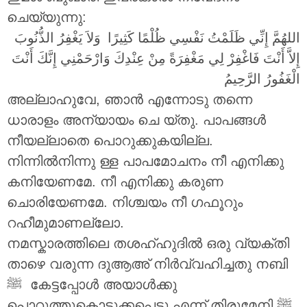
ചെയ്യുന്നു:
اللهُمَّ إِنِّي ظَلَمْتُ نَفْسِي ظُلْمًا كَثِيرًا وَلاَ يَغْفِرُ الذُّنُوبَ
إِلاَّ أَنْتَ فَاغْفِرْ لِي مَغْفِرَةً مِنْ عِنْدِكَ وَارْحَمْنِي إِنَّكَ أَنْتَ
الْغَفُورُ الرَّحِيمُ
അല്ലാഹുവേ, ഞാൻ എന്നോടു തന്നെ
ധാരാളം അന്യായം ചെ യ്തു. പാപങ്ങൾ
നീയല്ലാതെ പൊറുക്കുകയില്ല.
നിന്നിൽനിന്നു ള്ള പാപമോചനം നീ എനിക്കു
കനിയേണമേ. നീ എനിക്കു കരുണ
ചൊരിയേണമേ. നിശ്ചയം നീ ഗഫൂറും
റഹീമുമാണല്ലോ.
നമസ്കാരത്തിലെ തശഹ്ഹുദിൽ ഒരു വ്യക്തി
താഴെ വരുന്ന ദുആഅ് നിർവ്വഹിച്ചതു നബി
പൊറുത്തുകൊടുക്കപെട്ടു എന്ന് തിരുമേനി ‎ﷺ