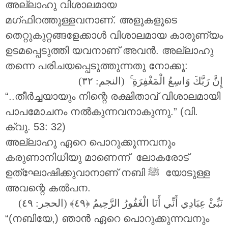
അല്ലാഹു വിശാലമായ
മഗ്ഫിറത്തുള്ളവനാണ്. അളുകളുടെ
തെറ്റുകുറ്റങ്ങളേക്കാൾ വിശാലമായ കാരുണ്യം
ഉടമപ്പെടുത്തി യവനാണ് അവൻ. അല്ലാഹു
തന്നെ പരിചയപ്പെടുത്തുന്നതു നോക്കൂ:
(النجم: ٣٢)
ۚ
إِنَّ رَبَّكَ وَاسِعُ الْمَغْفِرَةِ
“..തീർച്ചയായും നിന്റെ രക്ഷിതാവ് വിശാലമായി
പാപമോചനം നൽകുന്നവനാകുന്നു.” (വി.
ക്വു. 53: 32)
അല്ലാഹു ഏറെ പൊറുക്കുന്നവനും
കരുണാനിധിയു മാണെന്ന് ലോകരോട്
ഉത്ഘോഷിക്കുവാനാണ് നബി ‎ﷺ യോടുള്ള
അവന്റെ കൽപന.
نَبِّئْ عِبَادِي أَنِّي أَنَا الْغَفُورُ الرَّحِيمُ
(الحجر: ٤٩)
“(നബിയേ,) ഞാൻ ഏറെ പൊറുക്കുന്നവനും