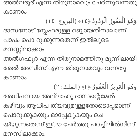
അൽവദൂദ് എന്ന തിരുനാമവും ചേർന്നുവന്നതു
കാണാം.
وَهُوَ الْغَفُورُ الْوَدُودُ
البروج: ١٤)
ദാസനോട് സ്നേഹമുള്ള റബ്ബായതിനാലാണ്
പാപം പൊ റുക്കുന്നതെന്ന് ഇതിലൂടെ
മനസ്സിലാക്കാം.
അൽഗഫൂർ എന്ന തിരുനാമത്തിനു മുന്നിലായി
അൽ അസീസ് എന്ന തിരുനാമവും വന്നതു
കാണാം.
وَهُوَ الْعَزِيزُ الْغَفُورُ
(الملك: ٢)
അധിപനായ അല്ലാഹു ദാസന്റെമേൽ
കഴിവും ആധിപ ത്യവുമുള്ളതോടൊപ്പമാണ്
പൊറുക്കുകയും മാപ്പേകുകയും ചെ
യ്യുന്നതെന്ന് ഇൗ ചേർത്തു പറച്ചിലിൽനിന്ന്
മനസിലാക്കാം.