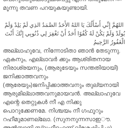
മൂന്നു തവണ പറയുകയുണ്ടായി.
اللهُمَّ إِنِّي أَسْأَلُكَ يَا اللهُ الأَحَدُ الصَّمَدُ الذِي لَمْ يَلِدْ وَلَمْ
يُولَدْ وَلَمْ يَكُنْ لَهُ كُفُوًا أَحَدٌ أَنْ تَغْفِرَ لِي ذُنُوبِي إِنَّكَ أَنْتَ
الْغَفُورُ الرَّحِيمُ
അല്ലാഹുവേ, നിന്നോടിതാ ഞാൻ തേടുന്നു.
ഏകനും, എല്ലാവർ ക്കും ആശ്രിതനായ
നിരാശ്രയനും, (ആരുടേയും സന്തതിയായി)
ജനിക്കാത്തവനും
(ആരേയും)ജനിപ്പിക്കാത്തവനും തുല്യനായി
ആരുമില്ലാത്തവനുമായവൻ. അല്ലാഹുവേ
എന്റെ തെറ്റുകൾ നീ എ നിക്കു
പൊറുക്കേണമേ. നിശ്ചയം നീ ഗഫൂറും
റഹീമുമാണല്ലോ. (സുനനുന്നസാഇൗ.
അൽബാനി സ്വഹീഹെന്ന് വിശേഷിപ്പിച്ചു)