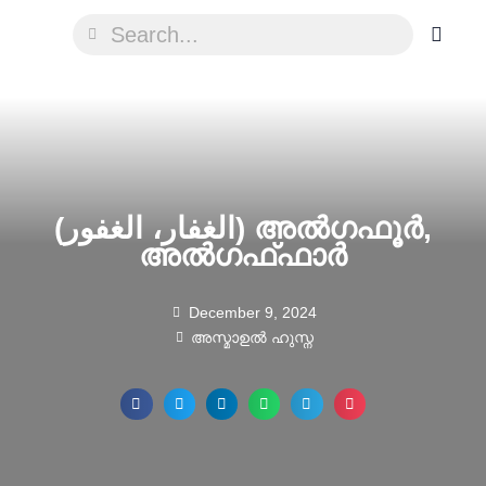
(الغفار، الغفور) അൽഗഫൂർ,
അൽഗഫ്ഫാർ
December 9, 2024
അസ്മാഉല്‍ ഹുസ്ന