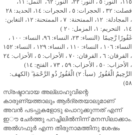
١١٥، النور: ٥ ، النور: ٢٢، النور: ٦٢، النمل: ١١،
فصلت: ٣٢ ، الحجرات: ٥ ، الحجرات: ١٤، الحديد: ٢٨
، المجادلة: ١٢، الممتحنة: ٧ ، الممتحنة: ١٢، التغابن:
١٤، التحريم: ١، المزمل: ٢٠ )
غَفُورًا رَّحِيمًا (النساء: ٢٣، النساء: ٩٦، النساء: ١٠٠ ،
النساء: ١٠٦ ، النساء: ١١٠ ، النساء: ١٢٩ ، النساء: ١٥٢
، الفرقان: ٦ ، الفرقان: ٧٠ ، الأحزاب: ٥ ، الأحزاب: ٢٤
، الأحزاب: ٥٠ ، الأحزاب: ٥٩ ، ٧٣ ، الفتح: ١٤)
(الكهف:
ۖ
الرَّحِيمُ الْغَفُورُ (سبأ: ٢) الْغَفُورُ ذُو الرَّحْمَةِ
٥٨)
സ്രഷ്ടാവായ അല്ലാഹുവിന്റെ
കാരുണ്യത്താലും ആർദ്രതയാലുമാണ്
അവൻ പടപ്പുകളോടു പൊറുക്കുന്നത് എന്ന്
ഇൗ ചേർത്തു പറച്ചിലിൽനിന്ന് മനസിലാക്കാം.
അൽഗഫൂർ എന്ന തിരുനാമത്തിനു ശേഷം