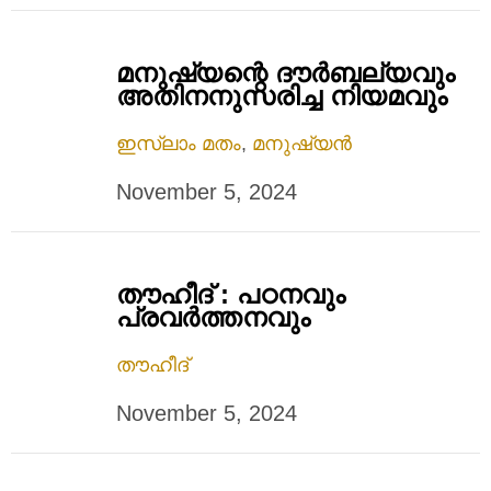
മനുഷ്യന്റെ ദൗര്‍ബല്യവും
അതിനനുസരിച്ച നിയമവും
ഇസ്ലാം മതം
,
മനുഷ്യൻ
November 5, 2024
തൗഹീദ് : പഠനവും
പ്രവര്‍ത്തനവും
തൗഹീദ്
November 5, 2024