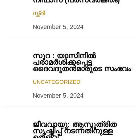
സ്ത്രീ
November 5, 2024
സൂറ : യാസീനിൽ
പരാമര്‍ശിക്കപ്പെട്ട
ദൈവദൂതൻമാരുടെ സംഭവം
UNCATEGORIZED
November 5, 2024
ജീവവായു: ആസൂത്രിത
സൃഷ്ടിപ്പ് നടന്നതിനുള്ള
തെളിവ്