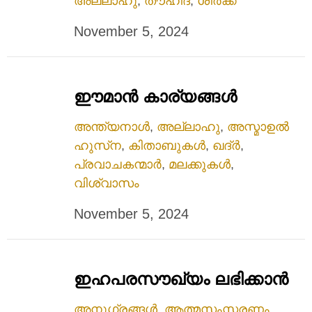
അല്ലാഹു
,
തൗഹീദ്
,
ശിർക്ക്
November 5, 2024
ഈമാൻ കാര്യങ്ങൾ
അന്ത്യനാൾ
,
അല്ലാഹു
,
അസ്മാഉൽ
ഹുസ്‌ന
,
കിതാബുകൾ
,
ഖദ്ർ
,
പ്രവാചകന്മാർ
,
മലക്കുകൾ
,
വിശ്വാസം
November 5, 2024
ഇഹപരസൗഖ്യം ലഭിക്കാൻ
അനുഗ്രങ്ങൾ
,
ആത്മസംസ്കരണം