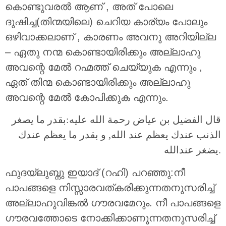
കൊണ്ടുവരൽ ആണ് , അത് പോലെ
ദുഷിച്ച(തിന്മയിലെ) ചെറിയ കാര്യം പോലും
ഒഴിവാക്കലാണ് , കാരണം അവനു അറിയില്ല
– ഏതു നന്മ കൊണ്ടായിരിക്കും അല്ലാഹു
അവന്റെ മേൽ റഹ്മത്ത് ചെയ്യുക എന്നും ,
ഏത് തിന്മ കൊണ്ടായിരിക്കും അല്ലാഹു
അവന്റെ മേൽ കോപിക്കുക എന്നും.
قال الفضيل بن عياض رحمة الله عليه:بقدر ما يصغر
الذنب عندك يعظم عند الله, و بقدر ما يعظم عندك
يضغر عندالله.
ഫുദയ്ലുബ്നു ഇയാദ് (റഹി) പറഞ്ഞു:നീ
പാപങ്ങളെ നിസ്സാരവത്കരിക്കുന്നതനുസരിച്ച്
അല്ലാഹുവിങ്കൽ ഗൗരവമേറും. നീ പാപങ്ങളെ
ഗൗരവത്തോടെ നോക്കിക്കാണുന്നതനുസരിച്ച്