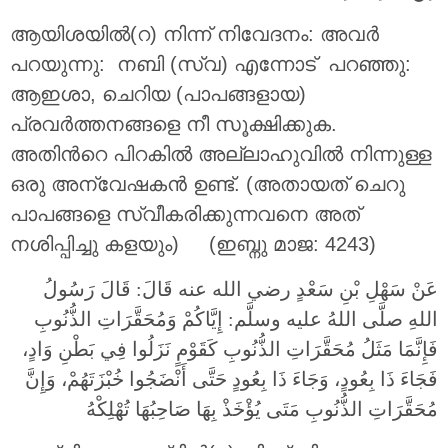
ആയിശയില്‍(റ) നിന്ന് നിവേദനം: അവർ
പറയുന്നു: നബി (സ്വ) എന്നോട് പറഞ്ഞു:
ആഇശാ, ചെറിയ (പാപങ്ങളായ)
പ്രവർത്തനങ്ങളെ നീ സൂക്ഷിക്കുക.
അതിന്‍റെ പിറകിൽ അല്ലാഹുവിൽ നിന്നുള്ള
ഒരു അന്വേഷകൻ ഉണ്ട്. (അതായത് ചെറു
പാപങ്ങളെ സ്വീകരിക്കുന്നവനെ അത്
നശിപ്പിച്ചു കളയും) (ഇബ്നു മാജ: 4243)
عَنْ سَهْلِ بْنِ سَعْدٍ رضي الله عنه قَالَ: قَالَ رَسُولُ
اللهِ صلَّى اللهُ عليه وسلَّم: إِيَّاكُمْ وَمُحَقَّرَاتِ الذُّنُوبِ
فَإِنَّمَا مَثَلُ مُحَقَّرَاتِ الذُّنُوبِ كَقَوْمٍ نَزَلُوا فِي بَطْنِ وَادٍ،
فَجَاءَ ذَا بِعُودٍ، وَجَاءَ ذَا بِعُودٍ حَتَّى أَنْضَجُوا خُبْزَتَهُمْ، وَإِنَّ
مُحَقَّرَاتِ الذُّنُوبِ مَتَى يُؤْخَذْ بِهَا صَاحِبُهَا تُهْلِكْهُ