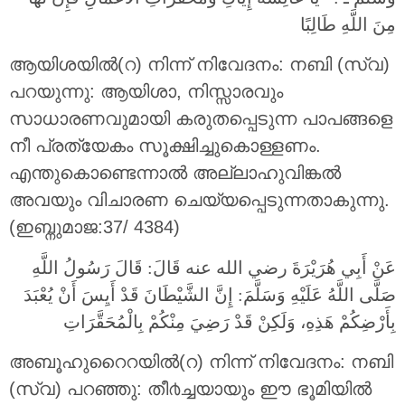
مِنَ اللَّهِ طَالِبًا
ആയിശയില്‍(റ) നിന്ന് നിവേദനം: നബി (സ്വ)
പറയുന്നു: ആയിശാ, നിസ്സാരവും
സാധാരണവുമായി കരുതപ്പെടുന്ന പാപങ്ങളെ
നീ പ്രത്യേകം സൂക്ഷിച്ചുകൊള്ളണം.
എന്തുകൊണ്ടെന്നാല്‍ അല്ലാഹുവിങ്കല്‍
അവയും വിചാരണ ചെയ്യപ്പെടുന്നതാകുന്നു.
(ഇബ്നുമാജ:37/ 4384)
عَنْ أَبِي هُرَيْرَةَ رضي الله عنه قَالَ: قَالَ رَسُولُ اللَّهِ
صَلَّى اللَّهُ عَلَيْهِ وَسَلَّمَ: إِنَّ الشَّيْطَانَ قَدْ أَيِسَ أَنْ يُعْبَدَ
بِأَرْضِكُمْ هَذِهِ، وَلَكِنْ قَدْ رَضِيَ مِنْكُمْ بِالْمُحَقَّرَاتِ
അബൂഹുറൈറയില്‍(റ) നിന്ന് നിവേദനം: നബി
(സ്വ) പറഞ്ഞു: തീ൪ച്ചയായും ഈ ഭൂമിയില്‍