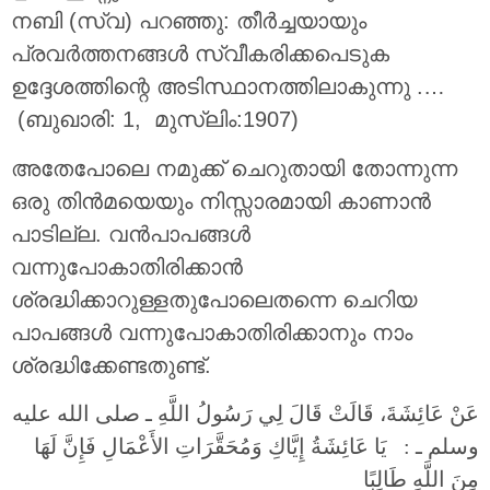
നബി (സ്വ) പറഞ്ഞു: തീര്‍ച്ചയായും
പ്രവര്‍ത്തനങ്ങള്‍ സ്വീകരിക്കപെടുക
ഉദ്ദേശത്തിന്റെ അടിസ്ഥാനത്തിലാകുന്നു .…
(ബുഖാരി: 1, മുസ്ലിം:1907)
അതേപോലെ നമുക്ക് ചെറുതായി തോന്നുന്ന
ഒരു തിന്‍മയെയും നിസ്സാരമായി കാണാൻ
പാടില്ല. വന്‍പാപങ്ങള്‍
വന്നുപോകാതിരിക്കാന്‍
ശ്രദ്ധിക്കാറുള്ളതുപോലെതന്നെ ചെറിയ
പാപങ്ങള്‍ വന്നുപോകാതിരിക്കാനും നാം
ശ്രദ്ധിക്കേണ്ടതുണ്ട്.
عَنْ عَائِشَةَ، قَالَتْ قَالَ لِي رَسُولُ اللَّهِ ـ صلى الله عليه
وسلم ـ ‏:‏ ‏ ‏ يَا عَائِشَةُ إِيَّاكِ وَمُحَقَّرَاتِ الأَعْمَالِ فَإِنَّ لَهَا
مِنَ اللَّهِ طَالِبًا ‏