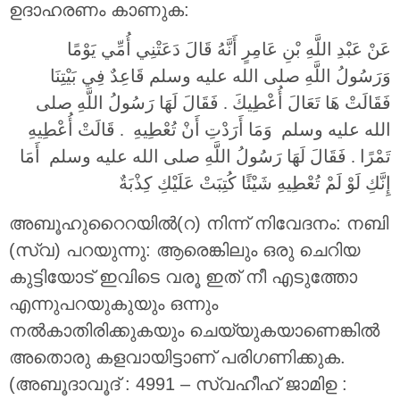
ഉദാഹരണം കാണുക:
عَنْ عَبْدِ اللَّهِ بْنِ عَامِرٍ أَنَّهُ قَالَ دَعَتْنِي أُمِّي يَوْمًا
وَرَسُولُ اللَّهِ صلى الله عليه وسلم قَاعِدٌ فِي بَيْتِنَا
فَقَالَتْ هَا تَعَالَ أُعْطِيكَ ‏.‏ فَقَالَ لَهَا رَسُولُ اللَّهِ صلى
الله عليه وسلم ‏‏ وَمَا أَرَدْتِ أَنْ تُعْطِيهِ ‏‏ ‏.‏ قَالَتْ أُعْطِيهِ
تَمْرًا ‏.‏ فَقَالَ لَهَا رَسُولُ اللَّهِ صلى الله عليه وسلم ‏‏ أَمَا
إِنَّكِ لَوْ لَمْ تُعْطِيهِ شَيْئًا كُتِبَتْ عَلَيْكِ كِذْبَةٌ
അബൂഹുറൈറയില്‍(റ) നിന്ന് നിവേദനം: നബി
(സ്വ) പറയുന്നു: ആരെങ്കിലും ഒരു ചെറിയ
കുട്ടിയോട് ഇവിടെ വരൂ ഇത് നീ എടുത്തോ
എന്നുപറയുകുയും ഒന്നും
നല്‍കാതിരിക്കുകയും ചെയ്യുകയാണെങ്കില്‍
അതൊരു കളവായിട്ടാണ് പരിഗണിക്കുക.
(അബൂദാവൂദ് : 4991 – സ്വഹീഹ് ജാമിഉ :