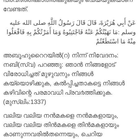
വേണ്ടത്.
عَنْ أَبِي هُرَيْرَةَ، قَالَ قَالَ رَسُولُ اللَّهِ صلى الله عليه
وسلم ‏:مَا نَهَيْتُكُمْ عَنْهُ فَاجْتَنِبُوهُ وَمَا أَمَرْتُكُمْ بِهِ فَافْعَلُوا
مِنْهُ مَا اسْتَطَعْتُمْ
അബൂഹുറൈറയില്‍(റ) നിന്ന് നിവേദനം:
നബി(സ്വ) പറഞ്ഞു: ഞാന്‍ നിങ്ങളോട്
വിരോധിച്ചത് മുഴുവനും നിങ്ങള്‍
കയ്യൊഴിക്കുക, കല്‍പ്പിച്ചതാകട്ടെ നിങ്ങള്‍
കഴിവിന്റെ പരമാവധി പ്രവ൪ത്തിക്കുക.
(മുസ്ലിം:1337)
വലിയ വലിയ നന്‍മകളെ നന്‍മകളായും,
വലിയ വലിയ തിന്‍മകളെ തിന്‍മകളായും
കാണുന്നവരിൽതന്നെയും, ചെറിയ