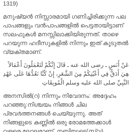
1319)
മനുഷ്യന്‍ നിസ്സാരമായി ഗണിച്ചിരിക്കുന്ന പല
പാപങ്ങളും വന്‍പാപങ്ങളില്‍ പെട്ടതായിട്ടാണ്
സലഫുകള്‍ മനസ്സിലാക്കിയിരുന്നത്. താഴെ
പറയുന്ന ഹദീസുകളില്‍ നിന്നും ഇത് കൂടുതല്‍
വ്യക്തമാണ്.
عَنْ أَنَسٍ ـ رضى الله عنه ـ قَالَ إِنَّكُمْ لَتَعْمَلُونَ أَعْمَالاً
هِيَ أَدَقُّ فِي أَعْيُنِكُمْ مِنَ الشَّعَرِ، إِنْ كُنَّا نَعُدُّهَا عَلَى عَهْدِ
النَّبِيِّ صلى الله عليه وسلم الْمُوبِقَاتِ
അനസില്‍(റ) നിന്നും നിവേദനം: അദ്ദേഹം
പറഞ്ഞു:നിശ്ചയം നിങ്ങള്‍ ചില
പ്രവ൪ത്തനങ്ങള്‍ ചെയ്യുന്നു. അത്
നിങ്ങളുടെ കണ്ണില്‍ ഒരു രോമത്തേക്കാള്‍
വളരെ ലോലമാണ്. നബിയുടെ(സ്വ)