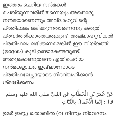
ഇത്തരം ചെറിയ നന്‍മകള്‍
ചെയ്യുന്നവരില്‍തന്നെയും അതൊരു
നന്‍മയാണെന്നും അല്ലാഹുവിന്റെ
പ്രതിഫലം ലഭിക്കുന്നതാണെന്നും കരുതി
പ്രവ൪ത്തിക്കാത്തവരുമുണ്ട്. അല്ലാഹുവിങ്കല്‍
പ്രതിഫലം ലഭിക്കണമെങ്കില്‍ ഈ നിയ്യത്ത്
(ഉദ്ദേശം) കൂടി ഉണ്ടാകേണ്ടതുണ്ട്.
അതുകൊണ്ടുതന്നെ ഏത് ചെറിയ
നന്‍മകളായും ഇഖ്’ലാസോടെ
പ്രതിഫലേച്ഛയോടെ നി൪വ്വഹിക്കാന്‍
ശ്രദ്ധിക്കണം.
عَنْ عُمَرَ بْنِ الْخَطَّابِ عَنِ النَّبِيِّ صلى الله عليه وسلم
قَالَ: إنَّمَا الْأَعْمَالُ بِالنِّيَّاتِ
ഉമര്‍ ഇബ്നു ഖതാബില്‍ (റ) നിന്നും നിവേദനം.