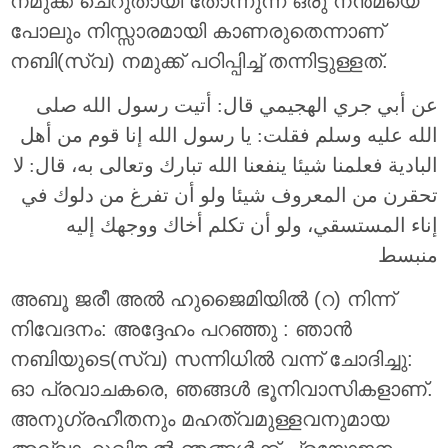
നമുക്ക് ചെറുതായി തോന്നുന്ന ഒരു നന്‍മയെ
പോലും നിസ്സാരമായി കാണരുതെന്നാണ്
നബി(സ്വ) നമുക്ക് പഠിപ്പിച്ച് തന്നിട്ടുള്ളത്.
عن أبي جري الهجيمي قال: أتيت رسول الله صلى
الله عليه وسلم فقلت: يا رسول الله إنا قوم من أهل
البادية فعلمنا شيئا ينفعنا الله تبارك وتعالى به، قال: لا
تحقرن من المعروف شيئا ولو أن تفرغ من دلوك في
إناء المستسقي، ولو أن تكلم أخاك ووجهك إليه
منبسط
അബൂ ജരീ അൽ ഹുജൈമിയിൽ (റ) നിന്ന്
നിവേദനം: അദ്ദേഹം പറഞ്ഞു : ഞാന്‍
നബിയുടെ(സ്വ) സന്നിധില്‍ വന്ന് ചോദിച്ചു:
ഓ പ്രവാചകരെ, ഞങ്ങള്‍ ഭൂനിവാസികളാണ്.
അനുഗ്രഹീതനും മഹത്വമുള്ളവനുമായ