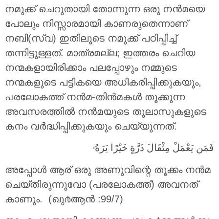
നമുക്ക് ചെറുതായി തോന്നുന്ന ഒരു നന്‍മയെ
പോലും നിസ്സാരമായി കാണരുതെന്നാണ്
നബി(സ്വ) ഇതിലൂടെ നമുക്ക് പഠിപ്പിച്ച്
തന്നിട്ടുള്ളത്. മാത്രമല്ല; ഇത്തരം ചെറിയ
നന്മകളായിരിക്കാം പലപ്പോഴും നമ്മുടെ
നന്മകളുടെ പട്ടികയെ അധികരിപ്പിക്കുകയും,
പരലോകത്ത് നന്‍മ-തിന്‍മകള്‍ തൂക്കുന്ന
അവസരത്തില്‍ നന്‍മയുടെ തുലാസുകളുടെ
കനം വര്‍ദ്ധിപ്പിക്കുകയും ചെയ്യുന്നത്.
ﻓَﻤَﻦ ﻳَﻌْﻤَﻞْ ﻣِﺜْﻘَﺎﻝَ ﺫَﺭَّﺓٍ ﺧَﻴْﺮًا ﻳَﺮَﻩُۥ
അപ്പോള്‍ ആര് ഒരു അണുവിന്റെ തൂക്കം നന്‍മ
ചെയ്തിരുന്നുവോ (പരലോകത്ത്) അവനത്
കാണും. (ഖു൪ആന്‍ :99/7)