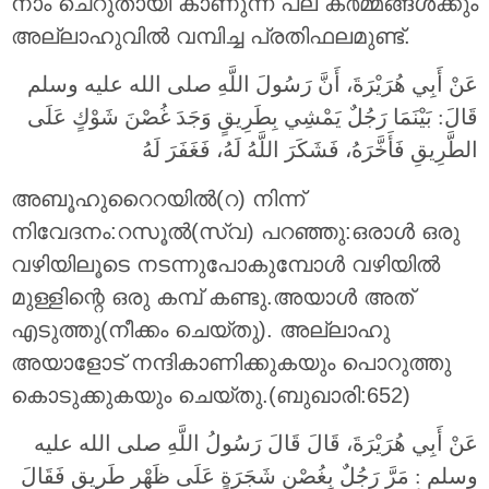
നാം ചെറുതായി കാണുന്ന പല ക൪മ്മങ്ങള്‍ക്കും
അല്ലാഹുവില്‍ വമ്പിച്ച പ്രതിഫലമുണ്ട്.
عَنْ أَبِي هُرَيْرَةَ، أَنَّ رَسُولَ اللَّهِ صلى الله عليه وسلم
قَالَ:‏ بَيْنَمَا رَجُلٌ يَمْشِي بِطَرِيقٍ وَجَدَ غُصْنَ شَوْكٍ عَلَى
الطَّرِيقِ فَأَخَّرَهُ، فَشَكَرَ اللَّهُ لَهُ، فَغَفَرَ لَهُ ‏‏
അബൂഹുറൈറയില്‍(റ) നിന്ന്
നിവേദനം:റസൂല്‍(സ്വ) പറഞ്ഞു:ഒരാള്‍ ഒരു
വഴിയിലൂടെ നടന്നുപോകുമ്പോള്‍ വഴിയില്‍
മുള്ളിന്റെ ഒരു കമ്പ് കണ്ടു.അയാള്‍ അത്
എടുത്തു(നീക്കം ചെയ്തു). അല്ലാഹു
അയാളോട് നന്ദികാണിക്കുകയും പൊറുത്തു
കൊടുക്കുകയും ചെയ്തു.(ബുഖാരി:652)
عَنْ أَبِي هُرَيْرَةَ، قَالَ قَالَ رَسُولُ اللَّهِ صلى الله عليه
وسلم ‏: مَرَّ رَجُلٌ بِغُصْنِ شَجَرَةٍ عَلَى ظَهْرِ طَرِيقٍ فَقَالَ