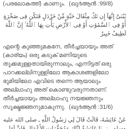
(പരലോകത്ത്) കാണും. (ഖു൪ആന്‍ :99/8)
ﻳَٰﺒُﻨَﻰَّ ﺇِﻧَّﻬَﺎٓ ﺇِﻥ ﺗَﻚُ ﻣِﺜْﻘَﺎﻝَ ﺣَﺒَّﺔٍ ﻣِّﻦْ ﺧَﺮْﺩَﻝٍ ﻓَﺘَﻜُﻦ ﻓِﻰ ﺻَﺨْﺮَﺓٍ
ﺃَﻭْ ﻓِﻰ ٱﻟﺴَّﻤَٰﻮَٰﺕِ ﺃَﻭْ ﻓِﻰ ٱﻷَْﺭْﺽِ ﻳَﺄْﺕِ ﺑِﻬَﺎ ٱﻟﻠَّﻪُ ۚ ﺇِﻥَّ ٱﻟﻠَّﻪَ
ﻟَﻄِﻴﻒٌ ﺧَﺒِﻴﺮٌ
എന്റെ കുഞ്ഞുമകനേ, തീര്‍ച്ചയായും അത്
(കാര്യം) ഒരു കടുക് മണിയുടെ
തൂക്കമുള്ളതായിരുന്നാലും, എന്നിട്ടത് ഒരു
പാറക്കല്ലിനുള്ളിലോ ആകാശങ്ങളിലോ
ഭൂമിയിലോ എവിടെ തന്നെ ആയാലും
അല്ലാഹു അത് കൊണ്ടുവരുന്നതാണ്‌.
തീര്‍ച്ചയായും അല്ലാഹു നയജ്ഞനും
സൂക്ഷ്മജ്ഞനുമാകുന്നു. (ഖു൪ആന്‍ :31/6)
عَنْ عَائِشَةَ، قَالَتْ قَالَ لِي رَسُولُ اللَّهِ ـ صلى الله عليه
وسلم ـ ‏:‏ ‏ ‏ يَا عَائِشَةُ إِيَّاكِ وَمُحَقَّرَاتِ الأَعْمَالِ فَإِنَّ لَهَا