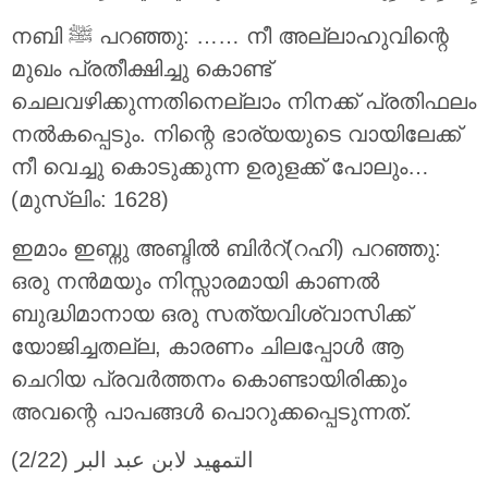
നബി ﷺ പറഞ്ഞു: …… നീ അല്ലാഹുവിന്റെ
മുഖം പ്രതീക്ഷിച്ചു കൊണ്ട്
ചെലവഴിക്കുന്നതിനെല്ലാം നിനക്ക് പ്രതിഫലം
നൽകപ്പെടും. നിന്റെ ഭാര്യയുടെ വായിലേക്ക്
നീ വെച്ചു കൊടുക്കുന്ന ഉരുളക്ക് പോലും…
(മുസ്ലിം: 1628)
ഇമാം ഇബ്നു അബ്ദിൽ ബിർറ്(റഹി) പറഞ്ഞു:
ഒരു നൻമയും നിസ്സാരമായി കാണൽ
ബുദ്ധിമാനായ ഒരു സത്യവിശ്വാസിക്ക്
യോജിച്ചതല്ല, കാരണം ചിലപ്പോൾ ആ
ചെറിയ പ്രവർത്തനം കൊണ്ടായിരിക്കും
അവന്റെ പാപങ്ങൾ പൊറുക്കപ്പെടുന്നത്.
التمهيد لابن عبد البر (2/22)