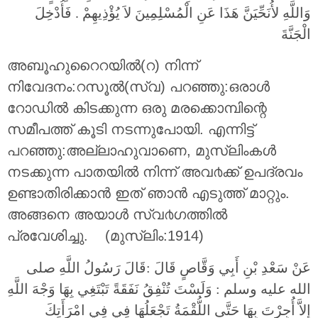
وَاللَّهِ لأُنَحِّيَنَّ هَذَا عَنِ الْمُسْلِمِينَ لاَ يُؤْذِيهِمْ ‏.‏ فَأُدْخِلَ
الْجَنَّةَ ‏
അബൂഹുറൈറയില്‍(റ) നിന്ന്
നിവേദനം:റസൂല്‍(സ്വ) പറഞ്ഞു:ഒരാള്‍
റോഡില്‍ കിടക്കുന്ന ഒരു മരക്കൊമ്പിന്റെ
സമീപത്ത് കൂടി നടന്നുപോയി. എന്നിട്ട്
പറഞ്ഞു:അല്ലാഹുവാണെ, മുസ്ലിംകള്‍
നടക്കുന്ന പാതയില്‍ നിന്ന് അവ൪ക്ക് ഉപദ്രവം
ഉണ്ടാതിരിക്കാന്‍ ഇത് ഞാന്‍ എടുത്ത് മാറ്റും.
അങ്ങനെ അയാള്‍ സ്വ൪ഗത്തില്‍
പ്രവേശിച്ചു. (മുസ്ലിം:1914)
عَنْ سَعْدِ بْنِ أَبِي وَقَّاصٍ قَالَ :قَالَ رَسُولُ اللَّهِ صلى
الله عليه وسلم : وَلَسْتَ تُنْفِقُ نَفَقَةً تَبْتَغِي بِهَا وَجْهَ اللَّهِ
إِلاَّ أُجِرْتَ بِهَا حَتَّى اللُّقْمَةُ تَجْعَلُهَا فِي فِي امْرَأَتِكَ