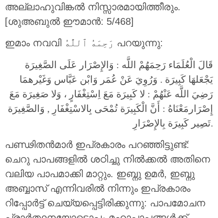
അല്ലാഹുവിങ്കൽ നിസ്സാരമായിത്തീരും.
[ശുഅബുൽ ഈമാൻ: 5/468]
ഇമാം നവവി رَحِمَهُ ٱللَّٰهُ പറയുന്നു:
قَالَ الْعُلَمَاء رَحِمَهُمْ اللَّه : وَالإِصْرَار عَلَى الصَّغِيرَة
يَجْعَلهَا كَبِيرَة . وَرُوِيَ عَنْ عُمَر وَابْن عَبَّاس وَغَيْرهمَا
رَضِيَ اللَّه عَنْهُمْ : لا كَبِيرَة مَعَ اِسْتِغْفَارٍ ، وَلا صَغِيرَة مَعَ
إِصْرَارمَعْنَاهُ : أَنَّ الْكَبِيرَة تُمْحَى بِالاسْتِغْفَارِ , وَالصَّغِيرَة
تَصِير كَبِيرَة بِالإِصْرَارِ.
പണ്ഢിതൻമാർ ഇപ്രകാരം പറഞ്ഞിട്ടുണ്ട്:
ചെറു പാപങ്ങളിൽ ശഠിച്ചു നിൽക്കൽ അതിനെ
വലിയ പാപമാക്കി മാറ്റും. ഇബ്നു ഉമർ, ഇബ്നു
അബ്ബാസ് എന്നിവരിൽ നിന്നും ഇപ്രകാരം
റിപ്പോർട്ട് ചെയ്യപ്പെട്ടിരിക്കുന്നു: പാപമോചന
പ്രാർത്ഥനയോടൊപ്പം മഹാപാപങ്ങൾക്ക്