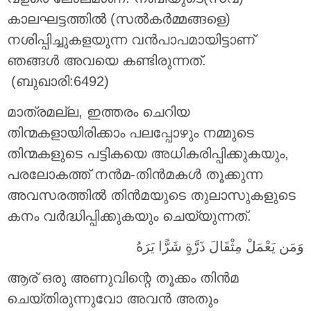
കാലഘട്ടത്തില്‍ (സല്‍കര്‍മ്മങ്ങളെ)
നശിപ്പിച്ചുകളയുന്ന വന്‍പാപമായിട്ടാണ്
ഞങ്ങള്‍ അവയെ കണ്ടിരുന്നത്.
(ബുഖാരി:6492)
മാത്രമല്ല, ഇത്തരം ചെറിയ
തിന്മകളായിരിക്കാം പലപ്പോഴും നമ്മുടെ
തിന്മകളുടെ പട്ടികയെ അധികരിപ്പിക്കുകയും,
പരലോകത്ത് നന്‍മ-തിന്‍മകള്‍ തൂക്കുന്ന
അവസരത്തില്‍ തിന്‍മയുടെ തുലാസുകളുടെ
കനം വര്‍ദ്ധിപ്പിക്കുകയും ചെയ്യുന്നത്.
ﻭَﻣَﻦ ﻳَﻌْﻤَﻞْ ﻣِﺜْﻘَﺎﻝَ ﺫَﺭَّﺓٍ ﺷَﺮًّا ﻳَﺮَﻩُ
ആര് ഒരു അണുവിന്റെ തൂക്കം തിന്‍മ
ചെയ്തിരുന്നുവോ അവന്‍ അതും