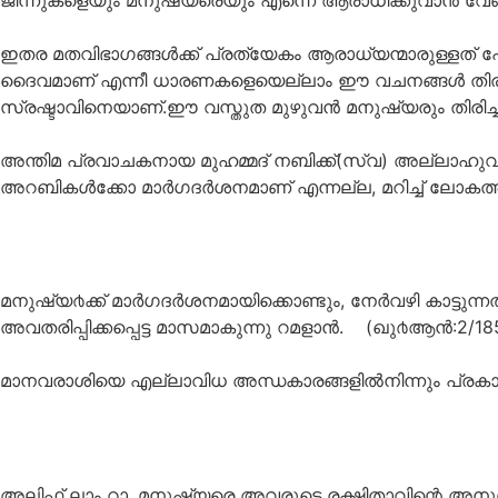
ജിന്നുകളെയും മനുഷ്യരെയും എന്നെ ആരാധിക്കുവാന്‍ വേണ്ടി
ഇതര മതവിഭാഗങ്ങള്‍ക്ക് പ്രത്യേകം ആരാധ്യന്മാരുള്ളത് പോ
ദൈവമാണ് എന്നീ ധാരണകളെയെല്ലാം ഈ വചനങ്ങള്‍ തിരുത്
സ്രഷ്ടാവിനെയാണ്.ഈ വസ്തുത മുഴുവന്‍ മനുഷ്യരും തിരിച്ചറ
അന്തിമ പ്രവാചകനായ മുഹമ്മദ് നബിക്ക്(സ്വ) അല്ലാഹുവില
അറബികള്‍ക്കോ മാര്‍ഗദര്‍ശനമാണ് എന്നല്ല, മറിച്ച് ലോകത്
മനുഷ്യ൪ക്ക് മാര്‍ഗദര്‍ശനമായിക്കൊണ്ടും, നേര്‍വഴി കാട്
അവതരിപ്പിക്കപ്പെട്ട മാസമാകുന്നു റമളാന്‍. (ഖു൪ആന്‍:2/18
മാനവരാശിയെ എല്ലാവിധ അന്ധകാരങ്ങളില്‍നിന്നും പ്രകാശത്
അലിഫ് ലാം റാ. മനുഷ്യരെ അവരുടെ രക്ഷിതാവിന്റെ അനുമതി പ്രക