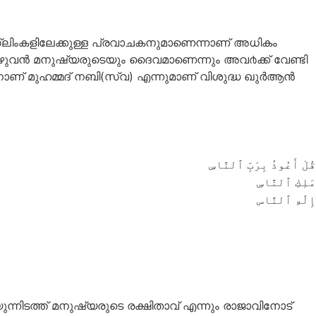
ുസ്ലിംകളിലേക്കുള്ള പ്രവാചകനുമാണെന്നാണ് അധികം
മുഴുവന്‍ മനുഷ്യരുടെയും ദൈവമാണെന്നും അവ൪ക്ക് വേണ്ടി
ാണ് മുഹമ്മദ് നബി(സ്വ) എന്നുമാണ് വിശുദ്ധ ഖുര്‍ആന്‍
قُلْ أَعُوذُ بِرَبِّ ٱلنَّاسِ
مَلِكِ ٱلنَّاسِ
إِلَٰهِ ٱلنَّاس
നിടത്ത് മനുഷ്യരുടെ രക്ഷിതാവ് എന്നും രാജാവിനോട്