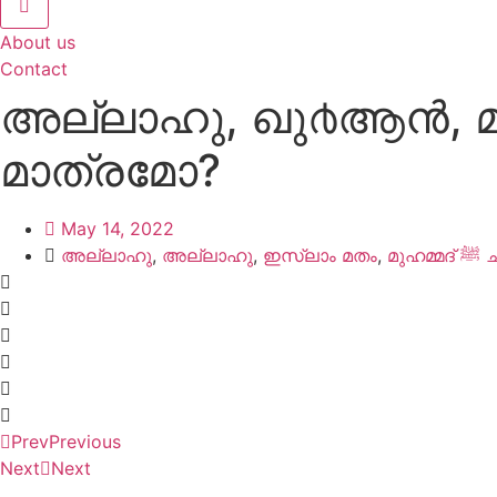
About us
Contact
അല്ലാഹു, ഖു൪ആന്‍, മു
മാത്രമോ?
May 14, 2022
അല്ലാഹു
,
അല്ലാഹു
,
ഇസ്ലാം മതം
,
മുഹമ
Prev
Previous
Next
Next