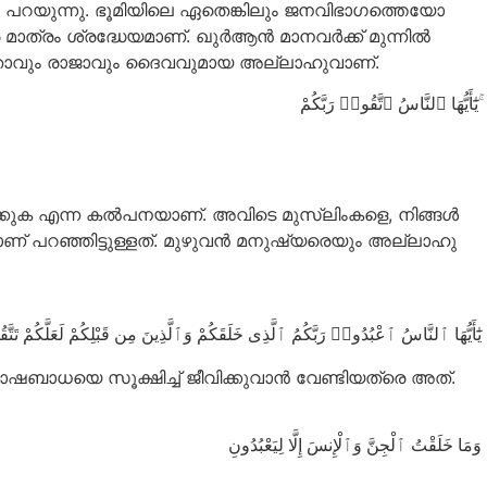
ും പറയുന്നു. ഭൂമിയിലെ ഏതെങ്കിലും ജനവിഭാഗത്തെയോ
ം ശ്രദ്ധേയമാണ്. ഖുര്‍ആന്‍ മാനവര്‍ക്ക് മുന്നില്‍
ക്ഷിതാവും രാജാവും ദൈവവുമായ അല്ലാഹുവാണ്.
يَٰٓأَيُّهَا ٱلنَّاسُ ٱتَّقُوا۟ رَبَّكُمْ ۚ
കുക എന്ന കൽപനയാണ്. അവിടെ മുസ്ലിംകളെ, നിങ്ങള്‍
് പറഞ്ഞിട്ടുള്ളത്. മുഴുവന്‍ മനുഷ്യരെയും അല്ലാഹു
يَٰٓأَيُّهَا ٱلنَّاسُ ٱعْبُدُوا۟ رَبَّكُمُ ٱلَّذِى خَلَقَكُمْ وَٱلَّذِينَ مِن قَبْلِكُمْ لَعَلَّكُمْ تَتَّق
 ദോഷബാധയെ സൂക്ഷിച്ച് ജീവിക്കുവാന്‍ വേണ്ടിയത്രെ അത്‌.
وَمَا خَلَقْتُ ٱلْجِنَّ وَٱلْإِنسَ إِلَّا لِيَعْبُدُونِ