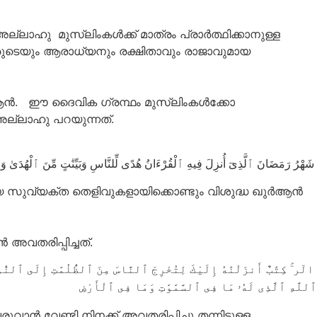
ു മുസ്‌ലിംകള്‍ക്ക് മാത്രം പ്രാര്‍ത്ഥിക്കാനുള്ള
രുടെയും ആരാധ്യനും രക്ഷിതാവും രാജാവുമായ
ുർആൻ. ഈ ദൈവിക ഗ്രന്ഥം മുസ്‌ലിംകള്‍ക്കോ
് അല്ലാഹു പറയുന്നത്.
شَهْرُ رَمَضَانَ ٱلَّذِىٓ أُنزِلَ فِيهِ ٱلْقُرْءَانُ هُدًى لِّلنَّاسِ وَبَيِّنَٰتٍ مِّنَ ٱلْهُدَىٰ وَٱلْفُرْقَانِ
മായ സുവ്യക്ത തെളിവുകളായിക്കൊണ്ടും വിശുദ്ധ ഖുര്‍ആന്‍
അവതരിപ്പിച്ചത്.
الٓر ۚ كِتَٰبٌ أَنزَلْنَٰهُ إِلَيْكَ لِتُخْرِجَ ٱلنَّاسَ مِنَ ٱلظُّلُمَٰتِ إِلَى ٱلنُّورِ بِإِذْنِ رَبِّهِمْ إِلَىٰ صِرَٰطِ ٱلْعَزِيزِ ٱلْحَمِيدِ
ٱللَّهِ ٱلَّذِى لَهُۥ مَا فِى ٱلسَّمَٰوَٰتِ وَمَا فِى ٱلْأَرْضِ
്‍ വേണ്ടി നിനക്ക് അവതരിപ്പിച്ചു തന്നിട്ടുള്ള