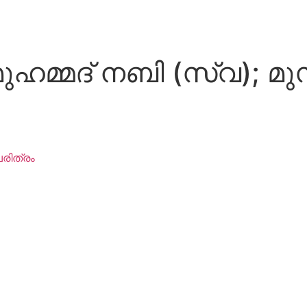
ഹമ്മദ് നബി (സ്വ); മുസ
്മദ് ﷺ ചരിത്രം