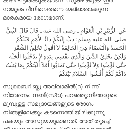
കീഴ്‌പെട്ടിരിക്കുകയാണ്. സൂക്ഷിക്കുക! ഇത്
നമ്മുടെ ദീനിനെതന്നെ ഇല്ലാതാക്കുന്ന
മാരകമായ രോഗമാണ്.
عَنِ الزُّبَيْرِ بْنِ الْعَوَّامِ ـ رضى الله عنه ـ قَالَ قَالَ النَّبِيُّ
صلى الله عليه وسلم: دَبَّ إِلَيْكُمْ دَاءُ الأُمَمِ قَبْلَكُمُ
الْحَسَدُ وَالْبَغْضَاءُ هِيَ الْحَالِقَةُ لاَ أَقُولُ تَحْلِقُ الشَّعْرَ
وَلَكِنْ تَحْلِقُ الدِّينَ وَالَّذِي نَفْسِي بِيَدِهِ لاَ تَدْخُلُوا الْجَنَّةَ
حَتَّى تُؤْمِنُوا وَلاَ تُؤْمِنُوا حَتَّى تَحَابُّوا أَفَلاَ أُنَبِّئُكُمْ بِمَا يُثَبِّتُ
ذَاكُمْ لَكُمْ أَفْشُوا السَّلاَمَ بَيْنَكُمْ ‏
സുബൈറിബ്നു അവ്വാമില്‍(റ) നിന്ന്
നിവേദനം: നബി(സ്വ) പറഞ്ഞു:നിങ്ങളുടെ
മുമ്പുള്ള സമുദായങ്ങളുടെ രോഗം
നിങ്ങളിലേക്കും കടന്നെത്തിയിരിക്കുന്നു.
പകയും അസൂയയുമാണത്. അത് തുടച്ച്