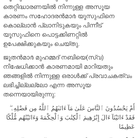
തെറ്റിദ്ധാരണയില്‍ നിന്നുള്ള അസൂയ
കാരണം സഹോദരന്‍മാ൪ യൂസുഫിനെ
കൊല്ലാന്‍ പ്ലാനിടുകയും പിന്നീട്
യൂസുഫിനെ പൊട്ടക്കിണറ്റില്‍
ഉപേക്ഷിക്കുകയും ചെയ്തു.
ജൂതന്‍മാ൪ മുഹമ്മദ് നബിയെ(സ്വ)
നിഷേധിക്കാന്‍ കാരണമായി മാറിയതും
ഞങ്ങളില്‍ നിന്നുള്ള ഒരാള്‍ക്ക് പ്രവാചകത്വം
ലഭിച്ചില്ലല്ലോ എന്ന അസൂയ
തന്നെയായിരുന്നു:
أَمْ يَحْسُدُونَ ٱلنَّاسَ عَلَىٰ مَآ ءَاتَىٰهُمُ ٱللَّهُ مِن فَضْلِهِۦ ۖ
فَقَدْ ءَاتَيْنَآ ءَالَ إِبْرَٰهِيمَ ٱلْكِتَٰبَ وَٱلْحِكْمَةَ وَءَاتَيْنَٰهُم مُّلْكًا
عَظِيمًا