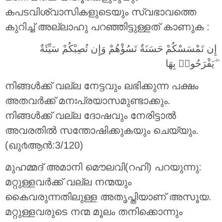
കപടവിശ്വാസികളുടെയും സ്വഭാവത്തെ
കുറിച്ച് അല്ലാഹു പറഞ്ഞിട്ടുള്ളത് കാണുക :
إِن تَمْسَسْكُمْ حَسَنَةٌ تَسُؤْهُمْ وَإِن تُصِبْكُمْ سَيِّئَةٌ
يَفْرَحُوا۟ بِهَا ۖ
നിങ്ങള്‍ക്ക് വല്ല നേട്ടവും ലഭിക്കുന്ന പക്ഷം
അതവര്‍ക്ക് മനഃപ്രയാസമുണ്ടാക്കും.
നിങ്ങള്‍ക്ക് വല്ല ദോഷവും നേരിട്ടാല്‍
അവരതില്‍ സന്തോഷിക്കുകയും ചെയ്യും.
(ഖു൪ആന്‍:3/120)
മുഹമ്മദ് അമാനി മൌലവി(റഹി) പറയുന്നു:
മറ്റുള്ളവര്‍ക്ക് വല്ല നന്മയും
കൈവരുന്നതിലുള്ള അതൃപ്തിയാണ് അസൂയ.
മറ്റുള്ളവരുടെ നന്മ മൂലം തനിക്കൊന്നും