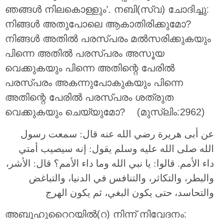
ഞങ്ങള്‍ നിലകൊള്ളും’. നബി(സ്വ) ചോദിച്ചു:
നിങ്ങള്‍ അതുപോലെ ആകാതിരിക്കുമോ?
നിങ്ങള്‍ അതില്‍ പരസ്പരം മല്‍സരിക്കുകയും
പിന്നെ അതില്‍ പരസ്പരം അസൂയ
വെക്കുകയും പിന്നെ അതിന്റെ പേരില്‍
പരസ്പരം അകന്നുപോകുകയും പിന്നെ
അതിന്റെ പേരില്‍ പരസ്പരം ശത്രുത
വെക്കുകയും ചെയ്യുമോ? (മുസ്ലിം:2962)
عن أبى هريرة رضي الله عنه قال‏: سمعت رسول
الله صلى الله عليه وسلم يقول: إنه سيصيب أمتي
داء الأمم. قالوا: يا نبي الله وما داء الأمم؟ قال: الأشر،
والبطر، والتكاثر، والتنافس في الدنيا، والتباغض
والتحاسد، حتى يكون البغي، ثم يكون الهرج
അബൂഹുറൈറയില്‍(റ) നിന്ന് നിവേദനം: