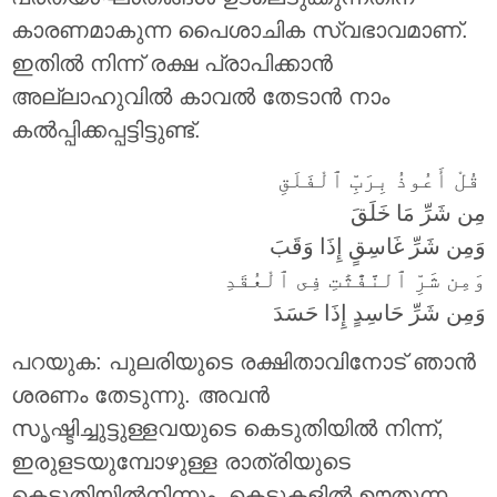
കാരണമാകുന്ന പൈശാചിക സ്വഭാവമാണ്.
ഇതില്‍ നിന്ന് രക്ഷ പ്രാപിക്കാന്‍
അല്ലാഹുവില്‍ കാവല്‍ തേടാന്‍ നാം
കല്‍പ്പിക്കപ്പട്ടിട്ടുണ്ട്.
قُلْ أَعُوذُ بِرَبِّ ٱلْفَلَقِ
مِن شَرِّ مَا خَلَقَ
وَمِن شَرِّ غَاسِقٍ إِذَا وَقَبَ
وَمِن شَرِّ ٱلنَّفَّٰثَٰتِ فِى ٱلْعُقَدِ
وَمِن شَرِّ حَاسِدٍ إِذَا حَسَدَ
പറയുക: പുലരിയുടെ രക്ഷിതാവിനോട് ഞാന്‍
ശരണം തേടുന്നു. അവന്‍
സൃഷ്ടിച്ചുട്ടുള്ളവയുടെ കെടുതിയില്‍ നിന്ന്‌,
ഇരുളടയുമ്പോഴുള്ള രാത്രിയുടെ
കെടുതിയില്‍നിന്നും, കെട്ടുകളില്‍ ഊതുന്ന