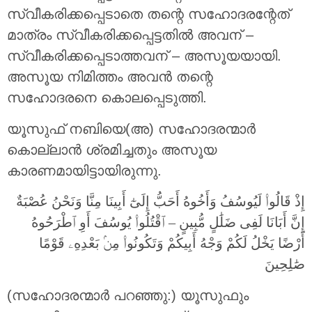
സ്വീകരിക്കപ്പെടാതെ തന്റെ സഹോദരന്റേത്
മാത്രം സ്വീകരിക്കപ്പെട്ടതില്‍ അവന് –
സ്വീകരിക്കപ്പെടാത്തവന് – അസൂയയായി.
അസൂയ നിമിത്തം അവന്‍ തന്റെ
സഹോദരനെ കൊലപ്പെടുത്തി.
യൂസുഫ് നബിയെ(അ) സഹോദരന്മാര്‍
കൊല്ലാന്‍ ശ്രമിച്ചതും അസൂയ
കാരണമായിട്ടായിരുന്നു.
إِذْ قَالُوا۟ لَيُوسُفُ وَأَخُوهُ أَحَبُّ إِلَىٰٓ أَبِينَا مِنَّا وَنَحْنُ عُصْبَةٌ
إِنَّ أَبَانَا لَفِى ضَلَٰلٍ مُّبِينٍ – ٱقْتُلُوا۟ يُوسُفَ أَوِ ٱطْرَحُوهُ
أَرْضًا يَخْلُ لَكُمْ وَجْهُ أَبِيكُمْ وَتَكُونُوا۟ مِنۢ بَعْدِهِۦ قَوْمًا
صَٰلِحِينَ
(സഹോദരന്മാര്‍ പറഞ്ഞു:) യൂസുഫും