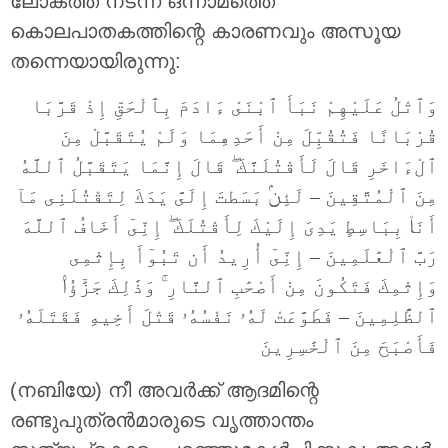
ലോകത്ത് നടന്ന ഒന്നാമത്തെ
കൊലപാതകത്തിന്റെ കാരണവും അസൂയ
തന്നെയായിരുന്നു:
وَٱتْلُ عَلَيْهِمْ نَبَأَ ٱبْنَىْ ءَادَمَ بِٱلْحَقِّ إِذْ قَرَّبَا
قُرْبَانًا فَتُقُبِّلَ مِنْ أَحَدِهِمَا وَلَمْ يُتَقَبَّلْ مِنَ
ٱلْءَاخَرِ قَالَ لَأَقْتُلَنَّكَ ۖ قَالَ إِنَّمَا يَتَقَبَّلُ ٱللَّهُ
مِنَ ٱلْمُتَّقِينَ – لَئِنۢ بَسَطتَ إِلَىَّ يَدَكَ لِتَقْتُلَنِى مَآ
أَنَا۠ بِبَاسِطٍ يَدِىَ إِلَيْكَ لِأَقْتُلَكَ ۖ إِنِّىٓ أَخَافُ ٱللَّهَ
رَبَّ ٱلْعَٰلَمِينَ – إِنِّىٓ أُرِيدُ أَن تَبُوٓأَ بِإِثْمِى
وَإِثْمِكَ فَتَكُونَ مِنْ أَصْحَٰبِ ٱلنَّارِ ۚ وَذَٰلِكَ جَزَٰٓؤُا۟
ٱلظَّٰلِمِينَ – فَطَوَّعَتْ لَهُۥ نَفْسُهُۥ قَتْلَ أَخِيهِ فَقَتَلَهُۥ
فَأَصْبَحَ مِنَ ٱلْخَٰسِرِينَ
(നബിയേ) നീ അവര്‍ക്ക് ആദമിന്റെ
രണ്ടുപുത്രന്‍മാരുടെ വൃത്താന്തം