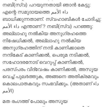
നബി(സ്വ) പറയുന്നതായി ഞാന്‍ കേട്ടു:
എന്റെ സമുദായത്തെ داء الأمم
ബാധിക്കുന്നതാണ്. സ്വഹാബികള്‍ ചോദിച്ചു:
داء الأمم എന്താണ് ? നബി(സ്വ) പറഞ്ഞു:
അല്ലാഹു നല്‍കിയ അനുഗ്രഹത്തെ
നിഷേധിക്കല്‍, അല്ലാഹു നല്‍കിയ
അനുഗ്രഹത്തിന് നന്ദി കാണിക്കാതെ
നന്ദികേട് കാണിക്കല്‍, പെരുമ നടിക്കല്‍,
സഹോദരനോട് വെറുപ്പ് കാണിക്കല്‍,
പരസ്പരം വിദ്വേഷം കാണിക്കല്‍, അസൂയ
വെച്ച് പുല൪ത്തുക, അങ്ങനെ അതിക്രമവും
കൊലപാതകവും സംഭവിക്കും. (അതാണ് داء
الأمم)
മത രംഗത്ത് പോലും അസൂയ