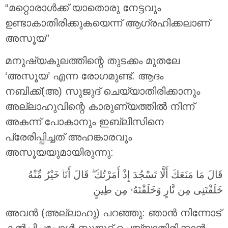
“മറ്റൊരാള്‍ക്ക് യാതൊരു നേട്ടവും
ഉണ്ടാകാതിരിക്കുകയെന്ന് ആഗ്രഹിക്കലാണ്
അസൂയ”
മനുഷ്യകുലത്തിന്റെ തുടക്കം മുതലേ
‘അസൂയ’ എന്ന രോഗമുണ്ട്. ആദം
നബിക്ക്(അ) സുജുദ് ചെയ്യാതിരിക്കാനും
അല്ലാഹുവിന്റെ കാരുണ്യത്തില്‍ നിന്ന്
അകന്ന് പോകാനും ഇബ്‌ലീസിനെ
പ്രേരിപ്പിച്ചത് അഹങ്കാരവും
അസൂയയുമായിരുന്നു:
قَالَ مَا مَنَعَكَ أَلَّا تَسْجُدَ إِذْ أَمَرْتُكَ ۖ قَالَ أَنَا۠ خَيْرٌ مِّنْهُ
خَلَقْتَنِى مِن نَّارٍ وَخَلَقْتَهُۥ مِن طِينٍ
അവന്‍ (അല്ലാഹു) പറഞ്ഞു: ഞാന്‍ നിന്നോട്
കല്‍പിച്ചപ്പോള്‍ സുജൂദ് ചെയ്യാതിരിക്കാന്‍