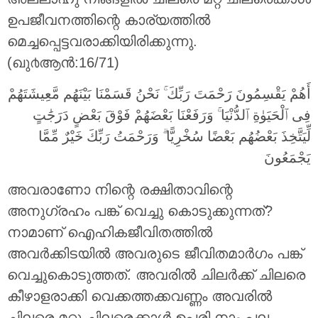
ഉപജീവനത്തിന്റെ കാര്യത്തില്‍
മെച്ചപ്പെട്ടവരാക്കിയിരിക്കുന്നു.
(ഖു൪ആന്‍:16/71)
أَهُمْ يَقْسِمُونَ رَحْمَتَ رَبِّكَ ۚ نَحْنُ قَسَمْنَا بَيْنَهُم مَّعِيشَتَهُمْ
فِى ٱلْحَيَوٰةِ ٱلدُّنْيَا ۚ وَرَفَعْنَا بَعْضَهُمْ فَوْقَ بَعْضٍ دَرَجَٰتٍ
لِّيَتَّخِذَ بَعْضُهُم بَعْضًا سُخْرِيًّا ۗ وَرَحْمَتُ رَبِّكَ خَيْرٌ مِّمَّا
يَجْمَعُونَ
അവരാണോ നിന്റെ രക്ഷിതാവിന്റെ
അനുഗ്രഹം പങ്ക് വെച്ചു കൊടുക്കുന്നത്‌?
നാമാണ് ഐഹികജീവിതത്തില്‍
അവര്‍ക്കിടയില്‍ അവരുടെ ജീവിതമാര്‍ഗം പങ്ക്
വെച്ചുകൊടുത്തത്‌. അവരില്‍ ചിലര്‍ക്ക് ചിലരെ
കീഴാളരാക്കി വെക്കത്തക്കവണ്ണം അവരില്‍
ചിലരെ മറ്റു ചിലരെക്കാള്‍ ഉപരി നാം പല