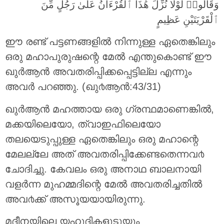
وَقَالُوا۟ لَوْلَا نُزِّلَ هَٰذَا ٱلْقُرْءَانُ عَلَىٰ رَجُلٍ مِّنَ
ٱلْقَرْيَتَيْنِ عَظِيمٍ
ഈ രണ്ട് പട്ടണങ്ങളില്‍ നിന്നുള്ള ഏതെങ്കിലും
ഒരു മഹാപുരുഷന്റെ മേല്‍ എന്തുകൊണ്ട് ഈ
ഖുര്‍ആന്‍ അവതരിപ്പിക്കപ്പെട്ടില്ല എന്നും
അവര്‍ പറഞ്ഞു. (ഖു൪ആന്‍:43/31)
ഖുര്‍ആന്‍ മഹത്തായ ഒരു ഗ്രന്ഥമാണെങ്കില്‍,
മക്കയിലെയോ, ത്വാഇഫിലെയോ
തലയെടുപ്പുള്ള ഏതെങ്കിലും ഒരു മഹാന്റെ
മേലല്ലേ അത് അവതരിപ്പിക്കേണ്ടതെന്നവ൪
ചോദിച്ചു. കേവലം ഒരു അനാഥ ബാലനായി
വളര്‍ന്ന മുഹമ്മദിന്റെ മേല്‍ അവതരിച്ചതില്‍
അവ൪ക്ക് അസൂയയായിരുന്നു.
മദീനയിലെ യഹൂദികളുടുയും