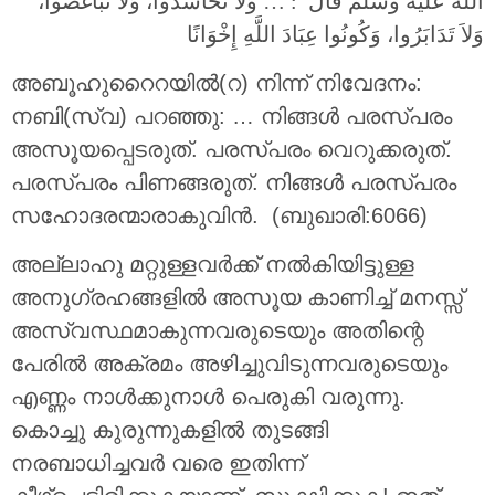
الله عليه وسلم قَالَ ‏ : … وَلاَ تَحَاسَدُوا، وَلاَ تَبَاغَضُوا،
وَلاَ تَدَابَرُوا، وَكُونُوا عِبَادَ اللَّهِ إِخْوَانًا ‏
അബൂഹുറൈറയില്‍(റ) നിന്ന് നിവേദനം:
നബി(സ്വ) പറഞ്ഞു: … നിങ്ങള്‍ പരസ്പരം
അസൂയപ്പെടരുത്. പരസ്പരം വെറുക്കരുത്.
പരസ്പരം പിണങ്ങരുത്. നിങ്ങള്‍ പരസ്പരം
സഹോദരന്മാരാകുവിന്‍. (ബുഖാരി:6066)
അല്ലാഹു മറ്റുള്ളവര്‍ക്ക് നല്‍കിയിട്ടുള്ള
അനുഗ്രഹങ്ങളില്‍ അസൂയ കാണിച്ച് മനസ്സ്
അസ്വസ്ഥമാകുന്നവരുടെയും അതിന്റെ
പേരില്‍ അക്രമം അഴിച്ചുവിടുന്നവരുടെയും
എണ്ണം നാള്‍ക്കുനാള്‍ പെരുകി വരുന്നു.
കൊച്ചു കുരുന്നുകളില്‍ തുടങ്ങി
നരബാധിച്ചവര്‍ വരെ ഇതിന്ന്