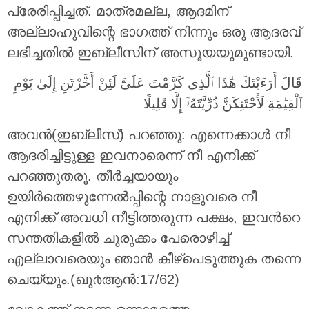
പ്രേരിപ്പിച്ചത്. മാത്രമല്ല, ആദമിന്
അല്ലാഹുവിന്റെ ഭാഗത്ത് നിന്നും ഒരു ആദരവ്
ലഭിച്ചതില്‍ ഇബ്ലീസിന് അസൂയയുമുണ്ടായി.
قَالَ أَرَءَيْتَكَ هَٰذَا ٱلَّذِى كَرَّمْتَ عَلَىَّ لَئِنْ أَخَّرْتَنِ إِلَىٰ يَوْمِ
ٱلْقِيَٰمَةِ لَأَحْتَنِكَنَّ ذُرِّيَّتَهُۥٓ إِلَّا قَلِيلًا
അവന്‍(ഇബ്ലീസ്) പറഞ്ഞു: എന്നെക്കാള്‍ നീ
ആദരിച്ചിട്ടുള്ള ഇവനാരെന്ന് നീ എനിക്ക്
പറഞ്ഞുതരൂ. തീര്‍ച്ചയായും
ഉയിര്‍ത്തെഴുന്നേല്‍പ്പിന്റെ നാളുവരെ നീ
എനിക്ക് അവധി നീട്ടിത്തരുന്ന പക്ഷം, ഇവന്‍റെ
സന്തതികളില്‍ ചുരുക്കം പേരൊഴിച്ച്
എല്ലാവരെയും ഞാന്‍ കീഴ്പെടുത്തുക തന്നെ
ചെയ്യും.(ഖു൪ആന്‍:17/62)