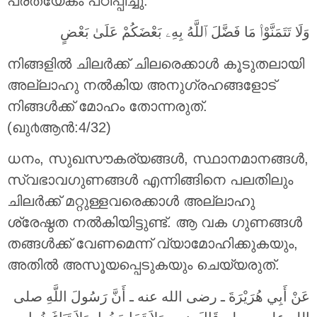
പ്രത്യേകം പഠിപ്പിച്ചു.
وَلَا تَتَمَنَّوْا۟ مَا فَضَّلَ ٱللَّهُ بِهِۦ بَعْضَكُمْ عَلَىٰ بَعْضٍ
നിങ്ങളില്‍ ചിലര്‍ക്ക് ചിലരെക്കാള്‍ കൂടുതലായി
അല്ലാഹു നല്‍കിയ അനുഗ്രഹങ്ങളോട്
നിങ്ങള്‍ക്ക് മോഹം തോന്നരുത്‌.
(ഖു൪ആന്‍:4/32)
ധനം, സുഖസൗകര്യങ്ങള്‍, സ്ഥാനമാനങ്ങള്‍,
സ്വഭാവഗുണങ്ങള്‍ എന്നിങ്ങിനെ പലതിലും
ചിലര്‍ക്ക് മറ്റുള്ളവരെക്കാള്‍ അല്ലാഹു
ശ്രേഷ്ഠത നല്‍കിയിട്ടുണ്ട്. ആ വക ഗുണങ്ങള്‍
തങ്ങള്‍ക്ക് വേണമെന്ന് വ്യാമോഹിക്കുകയും,
അതില്‍ അസൂയപ്പെടുകയും ചെയ്യരുത്.
عَنْ أَبِي هُرَيْرَةَ ـ رضى الله عنه ـ أَنَّ رَسُولَ اللَّهِ صلى