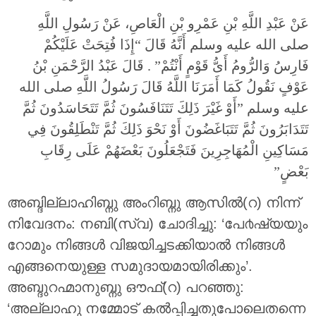
عَنْ عَبْدِ اللَّهِ بْنِ عَمْرِو بْنِ الْعَاصِ، عَنْ رَسُولِ اللَّهِ
صلى الله عليه وسلم أَنَّهُ قَالَ “إِذَا فُتِحَتْ عَلَيْكُمْ
فَارِسُ وَالرُّومُ أَىُّ قَوْمٍ أَنْتُمْ”‏ ‏.‏ قَالَ عَبْدُ الرَّحْمَنِ بْنُ
عَوْفٍ نَقُولُ كَمَا أَمَرَنَا اللَّهُ قَالَ رَسُولُ اللَّهِ صلى الله
عليه وسلم ‏”أَوْ غَيْرَ ذَلِكَ تَتَنَافَسُونَ ثُمَّ تَتَحَاسَدُونَ ثُمَّ
تَتَدَابَرُونَ ثُمَّ تَتَبَاغَضُونَ أَوْ نَحْوَ ذَلِكَ ثُمَّ تَنْطَلِقُونَ فِي
مَسَاكِينِ الْمُهَاجِرِينَ فَتَجْعَلُونَ بَعْضَهُمْ عَلَى رِقَابِ
بَعْضٍ”‏
അബ്ദില്ലാഹിബ്നു അംറിബ്നു ആസില്‍(റ) നിന്ന്
നിവേദനം: നബി(സ്വ) ചോദിച്ചു: ‘പേ൪ഷ്യയും
റോമും നിങ്ങള്‍ വിജയിച്ചടക്കിയാല്‍ നിങ്ങള്‍
എങ്ങനെയുള്ള സമുദായമായിരിക്കും’.
അബ്ദുറഹ്മാനുബ്നു ഔഫ്(റ) പറഞ്ഞു:
‘അല്ലാഹു നമ്മോട് കല്‍പ്പിച്ചതുപോലെതന്നെ