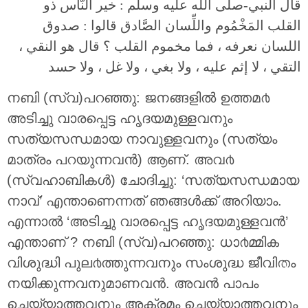
قال النبي-صلى الله عليه وسلم : خير النَّاس ذو
القلب المَخْمُوم واللِّسان الصَّادق قالوا : صدوق
اللسان نعرفه ، فما مخموم القلب ؟ قال هو النقي ،
التقي ، لا إثم عليه ، ولا بغي ، ولا غل ، ولا حسد
നബി (സ്വ)പറഞ്ഞു: ജനങ്ങളില്‍ ഉത്തമ൪
അടിച്ചു വാരപ്പെട്ട ഹൃദയമുള്ളവനും
സത്യസന്ധമായ നാവുള്ളവനും (സത്യം
മാത്രം പറയുന്നവന്‍) ആണ്. അവ൪
(സ്വഹാബികള്‍) ചോദിച്ചു: ‘സത്യസന്ധമായ
നാവ്’ എന്താണെന്നത് ഞങ്ങള്‍ക്ക് അറിയാം.
എന്നാല്‍ ‘അടിച്ചു വാരപ്പെട്ട ഹൃദയമുള്ളവന്‍’
എന്താണ് ? നബി (സ്വ)പറഞ്ഞു: ധാ൪മ്മിക
വിശുദ്ധി പുല൪ത്തുന്നവനും സംശുദ്ധ ജീവിതം
നയിക്കുന്നവനുമാണവന്‍. അവന്‍ പാപം
ചെയ്യാത്തവനും അക്രമം ചെയ്യാത്തവനും