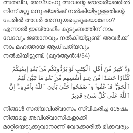
അതല്ല, അല്ലാഹു അവന്റെ ഔദാര്യത്തില്‍
നിന്ന് മറ്റു മനുഷ്യര്‍ക്ക് നല്‍കിയിട്ടുള്ളതിന്റെ
പേരില്‍ അവര്‍ അസൂയപ്പെടുകയാണോ?
എന്നാല്‍ ഇബ്രാഹീം കുടുംബത്തിന് നാം
വേദവും ജ്ഞാനവും നല്‍കിയിട്ടുണ്ട്‌. അവര്‍ക്ക്
നാം മഹത്തായ ആധിപത്യവും
നല്‍കിയിട്ടുണ്ട്‌. (ഖു൪ആന്‍:4/54)
وَدَّ كَثِيرٌ مِّنْ أَهْلِ ٱلْكِتَٰبِ لَوْ يَرُدُّونَكُم مِّنۢ بَعْدِ إِيمَٰنِكُمْ
كُفَّارًا حَسَدًا مِّنْ عِندِ أَنفُسِهِم مِّنۢ بَعْدِ مَا تَبَيَّنَ لَهُمُ
ٱلْحَقُّ ۖ فَٱعْفُوا۟ وَٱصْفَحُوا۟ حَتَّىٰ يَأْتِىَ ٱللَّهُ بِأَمْرِهِۦٓ ۗ إِنَّ
ٱللَّهَ عَلَىٰ كُلِّ شَىْءٍ قَدِيرٌ
നിങ്ങള്‍ സത്യവിശ്വാസം സ്വീകരിച്ച ശേഷം
നിങ്ങളെ അവിശ്വാസികളാക്കി
മാറ്റിയെടുക്കുവാനാണ് വേദക്കാരില്‍ മിക്കവരും