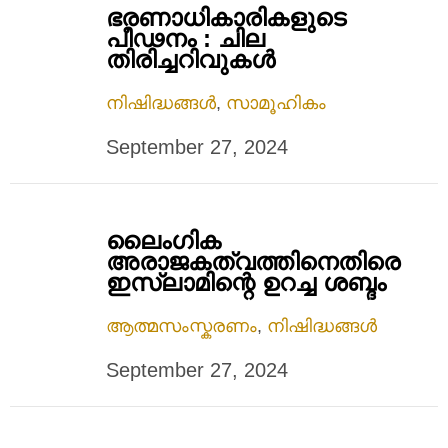
ഭരണാധികാരികളുടെ
പീഢനം : ചില
തിരിച്ചറിവുകൾ
നിഷിദ്ധങ്ങൾ
,
സാമൂഹികം
September 27, 2024
ലൈംഗിക
അരാജകത്വത്തിനെതിരെ
ഇസ്‌ലാമിന്റെ ഉറച്ച ശബ്ദം
ആത്മസംസ്കരണം
,
നിഷിദ്ധങ്ങൾ
September 27, 2024