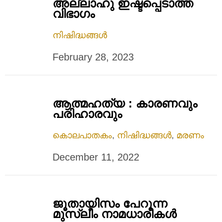
അല്ലാഹു ഇഷ്ടപ്പെടാത്ത
വിഭാഗം
നിഷിദ്ധങ്ങൾ
February 28, 2023
ആത്മഹത്യ : കാരണവും
പരിഹാരവും
കൊലപാതകം
,
നിഷിദ്ധങ്ങൾ
,
മരണം
December 11, 2022
ജൂതായിസം പേറുന്ന
മുസ്‌ലീം നാമധാരികൾ