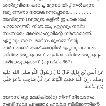
ശത്രുവിനെ കുറിച്ച് മുന്നറിയിപ്പ് നല്‍കുന്ന
ഒരു സേനാ നായകനെപ്പോലെ…………..
അവിടുന്ന് (ഖുതുബകളില്‍ ഇപ്രകാരം)
പറയാറുണ്ട് : നിശ്ചയം, ഏറ്റവും നല്ല
സംസാരം അല്ലാഹുവിന്റെ ഗ്രന്ഥമാണ്.
ഏറ്റവും നല്ല മാര്‍ഗം മുഹമ്മദിന്റെ
മാര്‍ഗമാണ്. കാര്യങ്ങളില്‍ ഏറ്റവും മോശം
ബിദ്അത്തുകളാണ്. എല്ലാ ബിദ്അത്തുകളും
വഴികേടുകളാണ്. (മുസ്ലിം:867)
عَنْ أَنَسِ بْنِ مَالِكٍ قَالَ قَالَ رَسُولُ اللَّهِ صلى الله عليه
وسلم : إِنَّ اللَّهَ حَجَبَ التَّوْبَةَ عَنْ كُلِّ صَاحِبِ بِدْعَةٍ حَتَّى
يَدَعَ بِدْعَتَهُ
അനസ് ബ്നു മാലികില്‍(റ) നിന്ന് നിവേദനം:
നബി(സ്വ) പറഞ്ഞു: എല്ലാ ബിദ്അത്തിന്റെ