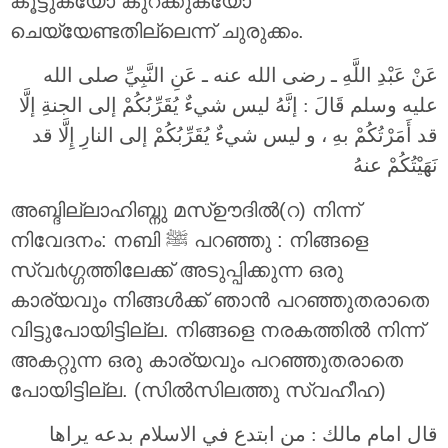
കൂട്ടുകയോ കുറക്കുകയോ
ചെയ്യേണ്ടതില്ലെന്ന് ചുരുക്കം.
عَنْ عَبْدِ اللَّهِ ـ رضى الله عنه ـ عَنِ النَّبِيِّ صلى الله
عليه وسلم قَالَ : إنَّهُ ليس شيءٌ يُقَرِّبُكُمْ إلى الجنةِ إلَّا
قد أَمَرْتُكُمْ بهِ ، و ليس شيءٌ يُقَرِّبُكُمْ إلى النارِ إِلَّا قد
نَهَيْتُكُمْ عنهُ
അബ്ദില്ലാഹിബ്നു മസ്ഊദിൽ(റ) നിന്ന്
നിവേദനം: നബി ﷺ പറഞ്ഞു : നിങ്ങളെ
സ്വ൪ഗ്ഗത്തിലേക്ക് അടുപ്പിക്കുന്ന ഒരു
കാര്യവും നിങ്ങള്‍ക്ക് ഞാന്‍ പറഞ്ഞുതരാതെ
വിട്ടുപോയിട്ടില്ല. നിങ്ങളെ നരകത്തില്‍ നിന്ന്
അകറ്റുന്ന ഒരു കാര്യവും പറഞ്ഞുതരാതെ
പോയിട്ടില്ല. (സിൽസിലത്തു സ്വഹീഹ)
قال امام مالك : من ابتدع في الاسلام بدعه يراها