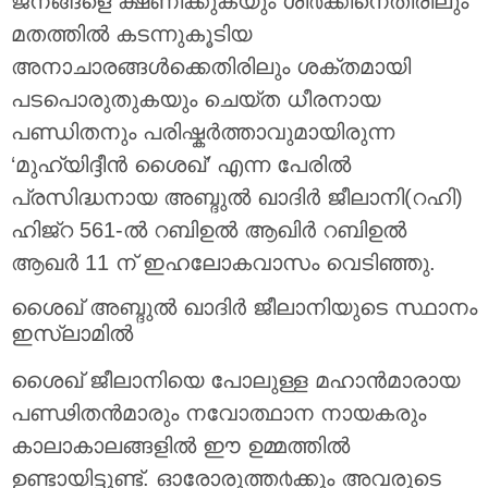
ജനങ്ങളെ ക്ഷണിക്കുകയും ശി൪ക്കിനെതിരിലും
മതത്തില്‍ കടന്നുകൂടിയ
അനാചാരങ്ങള്‍ക്കെതിരിലും ശക്തമായി
പടപൊരുതുകയും ചെയ്ത ധീരനായ
പണ്ഡിതനും പരിഷ്കര്‍ത്താവുമായിരുന്ന
‘മുഹ്‌യിദ്ദീന്‍ ശൈഖ്’ എന്ന പേരില്‍
പ്രസിദ്ധനായ അബ്ദുല്‍ ഖാദിര്‍ ജീലാനി(റഹി)
ഹിജ്റ 561-ല്‍ റബിഉല്‍ ആഖിര്‍ റബിഉല്‍
ആഖര്‍ 11 ന് ഇഹലോകവാസം വെടിഞ്ഞു.
ശൈഖ് അബ്ദുല്‍ ഖാദിര്‍ ജീലാനിയുടെ സ്ഥാനം
ഇസ്ലാമില്‍
ശൈഖ് ജീലാനിയെ പോലുള്ള മഹാന്‍മാരായ
പണ്ഢിതന്‍മാരും നവോത്ഥാന നായകരും
കാലാകാലങ്ങളില്‍ ഈ ഉമ്മത്തില്‍‌
ഉണ്ടായിട്ടുണ്ട്. ഓരോരുത്ത൪ക്കും അവരുടെ