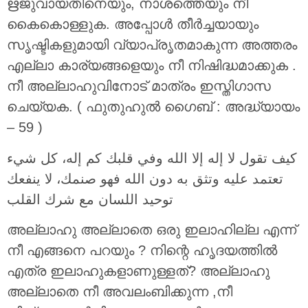
ഋജുവായതിനെയും, നാശത്തെയും നീ
കൈകൊള്ളുക. അപ്പോള്‍ തീര്‍ച്ചയായും
സൃഷ്ടികളുമായി വ്യാപ്രൃതമാകുന്ന അത്തരം
എല്ലാ കാര്യങ്ങളെയും നീ നിഷിദ്ധമാക്കുക .
നീ അല്ലാഹുവിനോട് മാത്രം ഇസ്തിഗാസ
ചെയ്യക. ( ഫുതുഹുല്‍ ഗൈബ് : അദ്ധ്യായം
– 59 )
كيف تقول لا إله إلا الله وفي قلبك كم إله، كل شيء
تعتمد عليه وتثق به دون الله فهو صنمك، لا ينفعك
توحيد اللسان مع شرك القلب
അല്ലാഹു അല്ലാതെ ഒരു ഇലാഹില്ല എന്ന്
നീ എങ്ങനെ പറയും ? നിന്റെ ഹൃദയത്തില്‍
എത്ര ഇലാഹുകളാണുള്ളത്? അല്ലാഹു
അല്ലാതെ നീ അവലംബിക്കുന്ന ,നീ