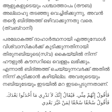
ആളുകളുടെയും പശ്ചാത്താപം (തൗബ)
അല്ലാഹു തടഞ്ഞു വെച്ചിരിക്കുന്നു, അവന്‍
തന്റെ ബിദ്അത്ത് ഒഴിവാക്കുന്നതു വരെ.
(ത്വബ്റാനി)
പരലോകത്ത്‌ ദാഹാർത്ഥനായി എത്തുമ്പോള്‍
വിശ്വാസികള്‍ക്ക് കുടിക്കുന്നതിനായി
തിരുനബിയുടെ(സ്വ) കൈയ്യില്‍ നിന്ന്
ഹൗളുൽ കൗസറിലെ വെള്ളം ലഭിക്കും.
എന്നാല്‍ ബിദ്അത്ത് ചെയ്യുന്നവ൪ക്ക് അതില്‍
നിന്ന് കുടിക്കാന്‍ കഴിയില്ല. അവരുടെയും
നബിയുടേയും ഇടയില്‍ മറ ഇടപ്പെടുന്നതാണ്.
فَأَقُولُ إِنَّهُمْ مِنِّي‏.‏ فَيُقَالُ إِنَّكَ لاَ تَدْرِي مَا أَحْدَثُوا بَعْدَكَ‏.‏
فَأَقُولُ سُحْقًا سُحْقًا لِمَنْ غَيَّرَ بَعْدِي