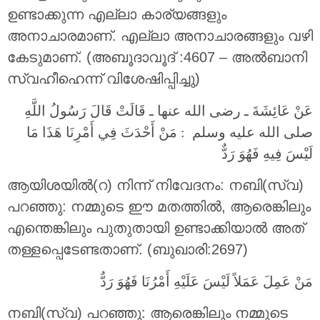
ഉണ്ടാക്കുന്ന എല്ലാ കാര്യങ്ങളും
അനാചാരമാണ്‌. എല്ലാ അനാചാരങ്ങളും വഴി
കേടുമാണ്‌. (അബൂദാവൂദ്‌ :4607 – അല്‍ബാനി
സ്വഹീഹെന്ന് വിശേഷിപ്പിച്ചു)
عَنْ عَائِشَةَ ـ رضى الله عنها ـ قَالَتْ قَالَ رَسُولُ اللَّهِ
صلى الله عليه وسلم ‏ :‏ مَنْ أَحْدَثَ فِي أَمْرِنَا هَذَا مَا
لَيْسَ فِيهِ فَهُوَ رَدٌّ
ആയിശയില്‍(റ) നിന്ന് നിവേദനം: നബി(സ്വ)
പറഞ്ഞു: നമ്മുടെ ഈ മതത്തില്‍, ആരെങ്കിലും
എന്തെങ്കിലും പുതുതായി ഉണ്ടാക്കിയാല്‍ അത്
തള്ളപ്പെടേണ്ടതാണ്. (ബുഖാരി:2697)
مَنْ عَمِلَ عَمَلاً لَيْسَ عَلَيْهِ أَمْرُنَا فَهُوَ رَدٌّ ‏
നബി(സ്വ) പറഞ്ഞു: ആരെങ്കിലും നമ്മുടെ