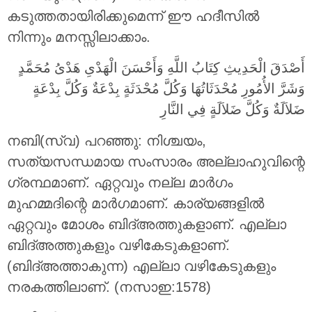
കടുത്തതായിരിക്കുമെന്ന് ഈ ഹദീസില്‍
നിന്നും മനസ്സിലാക്കാം.
أَصْدَقَ الْحَدِيثِ كِتَابُ اللَّهِ وَأَحْسَنَ الْهَدْىِ هَدْىُ مُحَمَّدٍ
وَشَرَّ الأُمُورِ مُحْدَثَاتُهَا وَكُلَّ مُحْدَثَةٍ بِدْعَةٌ وَكُلَّ بِدْعَةٍ
ضَلاَلَةٌ وَكُلَّ ضَلاَلَةٍ فِي النَّارِ
നബി(സ്വ) പറഞ്ഞു: നിശ്ചയം,
സത്യസന്ധമായ സംസാരം അല്ലാഹുവിന്റെ
ഗ്രന്ഥമാണ്. ഏറ്റവും നല്ല മാര്‍ഗം
മുഹമ്മദിന്റെ മാര്‍ഗമാണ്. കാര്യങ്ങളില്‍
ഏറ്റവും മോശം ബിദ്അത്തുകളാണ്. എല്ലാ
ബിദ്അത്തുകളും വഴികേടുകളാണ്.
(ബിദ്അത്താകുന്ന) എല്ലാ വഴികേടുകളും
നരകത്തിലാണ്‌. (നസാഇ:1578)