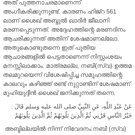
അത് പുത്തനാചരമാണെന്ന്
അംഗീകരിക്കുന്നുണ്ട്. കാരണം ഹിജ്റ 561
ലാണ് ശൈഖ് അബ്ദുല്‍ ഖാദിര്‍ ജീലാനി
മരണപ്പെടുന്നത്. അദ്ദേഹത്തിന്റെ മരണദിനം
ആചരിക്കുന്നത് അതിന് ശേഷമാണല്ലോ.
അതുകൊണ്ടുതന്നെ ഇത് പുതിയ
ആചാരങ്ങളില്‍ പെട്ടതാണെന്ന് നിസ്സംശയം
മനസ്സിലാക്കാം. മാത്രമല്ല, നബി(സ്വ) ഉത്തമ
തലമുറയെന്ന് വിശേഷിപ്പിച്ച സമൂഹത്തിന്റെ
കാലവും കഴിഞ്ഞ് രണ്ട് നൂറ്റാണ്ടിന് ശേഷമാണ്
മുഹിയുദ്ദീന്‍ ശൈഖ് ജനിക്കുന്നത് തന്നെ.
عَنْ عَبْدِ اللَّهِ، عَنِ النَّبِيِّ صلى الله عليه وسلم قَالَ ‏:
خَيْرُ النَّاسِ قَرْنِي ثُمَّ الَّذِينَ يَلُونَهُمْ ثُمَّ الَّذِينَ يَلُونَهُمْ
‏ ‏അബ്ദില്ലയില്‍ നിന്ന് നിവേദനം:നബി (സ്വ)