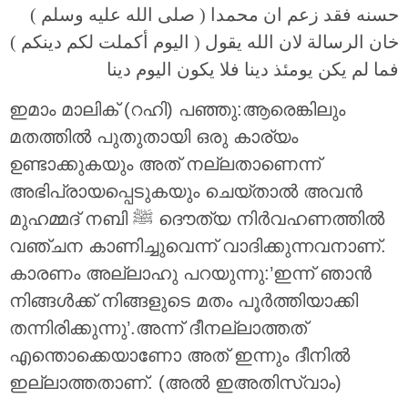
حسنه فقد زعم ان محمدا ( صلى الله عليه وسلم )
خان الرسالة لان الله يقول ( اليوم أكملت لكم دينكم )
فما لم يكن يومئذ دينا فلا يكون اليوم دينا
ഇമാം മാലിക് (റഹി) പഞ്ഞു:ആരെങ്കിലും
മതത്തില്‍ പുതുതായി ഒരു കാര്യം
ഉണ്ടാക്കുകയും അത് നല്ലതാണെന്ന്
അഭിപ്രായപ്പെടുകയും ചെയ്‌താല്‍ അവന്‍
മുഹമ്മദ്‌ നബി ﷺ ദൌത്യ നിര്‍വഹണത്തില്‍
വഞ്ചന കാണിച്ചുവെന്ന് വാദിക്കുന്നവനാണ്.
കാരണം അല്ലാഹു പറയുന്നു:’ഇന്ന് ഞാന്‍
നിങ്ങള്‍ക്ക് നിങ്ങളുടെ മതം പൂര്‍ത്തിയാക്കി
തന്നിരിക്കുന്നു’.അന്ന് ദീനല്ലാത്തത്
എന്തൊക്കെയാണോ അത് ഇന്നും ദീനില്‍
ഇല്ലാത്തതാണ്. (അല്‍ ഇഅതിസ്വാം)