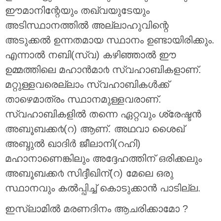
ഈമാനിന്റേയും തഖ്വയുടേയും
അടിസ്ഥാനത്തില്‍ അല്ലാഹുവിന്റെ
അടുക്കല്‍ ഉന്നതമായ സ്ഥാനം ഉണ്ടായിരിക്കും.
എന്നാല്‍ നബി(സ്വ) കഴിഞ്ഞാല്‍ ഈ
ഉമ്മത്തിലെ മഹാന്‍മാ൪ സ്വഹാബികളാണ്.
മറ്റുള്ളവരെല്ലാം സ്വഹാബികള്‍ക്ക്
താഴെമാത്രം സ്ഥാനമുള്ളവരാണ്.
സ്വഹാബികളില്‍ തന്നെ ഏറ്റവും ശ്രേഷ്ടന്‍
അബൂബക്ക൪(റ) ആണ്. അഥവാ ശൈഖ്
അബ്ദുല്‍ ഖാദിര്‍ ജീലാനി(റഹി)
മഹാനാണെങ്കിലും അദ്ദേഹത്തിന് ഒരിക്കലും
അബൂബക്ക൪ സിദ്ദീഖിന്(റ) മേലെ ഒരു
സ്ഥാനവും കല്‍പ്പിച്ച് കൊടുക്കാന്‍ പാടില്ല.
ഇസ്ലാമില്‍ മരണദിനം ആചരിക്കാമോ ?