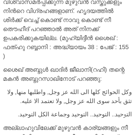
വിശ്വാസമര്‍പ്പിക്കുന്ന മുഴുവന്‍ വസ്തുക്കളും
നിന്‍റെ വിഗ്രഹങ്ങളാണ്. ഹൃദയത്തില്‍
ശിര്‍ക്ക് വെച്ച് കൊണ്ട് നാവു കൊണ്ട് നീ
തൌഹീദ് പറഞ്ഞാല്‍ അത് നിനക്ക്
ഉപകരിക്കുകയില്ല. (മുഹ്‌യിദ്ദീന്‍ ശൈഖ് :
ഫത്ഹു റബ്ബാനി : അദ്ധ്യായം 38 : പേജ് : 155
)
ശൈഖ് അബ്ദുൾ ഖാദിർ ജീലാനി(റഹി) തന്റെ
മകൻ അബ്ദുറസാഖിനോട് പറഞ്ഞു:
وكل الحوائج كلها الى الله عز وجل, واطلبها منها, ولا
تثق بأحد سوى الله عز وجل, ولا تعتمد الا عليه.
التوحيد.. التوحيد.. التوحيد وجماعة الكل التوحيد.
അല്ലാഹുവിലേക്ക് മുഴുവൻ കാര്യങ്ങളും നീ