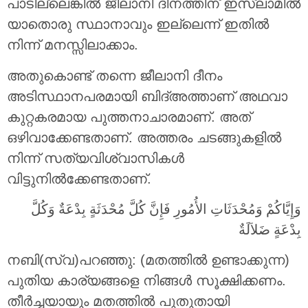
പാടില്ലെങ്കില്‍ ജീലാനി ദിനത്തിന് ഇസ്ലാമില്‍
യാതൊരു സ്ഥാനാവും ഇല്ലെന്ന് ഇതില്‍
നിന്ന് മനസ്സിലാക്കാം.
അതുകൊണ്ട് തന്നെ ജീലാനി ദീനം
അടിസ്ഥാനപരമായി ബിദ്അത്താണ് അഥവാ
കുറ്റകരമായ പുത്തനാചാരമാണ്. അത്
ഒഴിവാക്കേണ്ടതാണ്. അത്തരം ചടങ്ങുകളില്‍
നിന്ന് സത്യവിശ്വാസികള്‍
വിട്ടുനില്‍ക്കേണ്ടതാണ്.
وَإِيَّاكُمْ وَمُحْدَثَاتِ الأُمُورِ فَإِنَّ كُلَّ مُحْدَثَةٍ بِدْعَةٌ وَكُلَّ
بِدْعَةٍ ضَلاَلَةٌ
നബി(സ്വ)പറഞ്ഞു: (മതത്തില്‍ ഉണ്ടാക്കുന്ന)
പുതിയ കാര്യങ്ങളെ നിങ്ങൾ സൂക്ഷിക്കണം.
തീർച്ചയായും മതത്തിൽ പുതുതായി