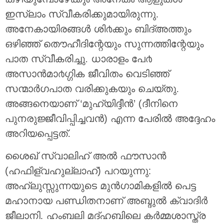
ഇസ്ലാം സ്വീകരിക്കുമായിരുന്നു.
അനേകായിരങ്ങള്‍ ശി൪ക്കും ബിദ്അത്തും
ഒഴിഞ്ഞ് തൌഹീദിന്റേയും സുന്നത്തിന്റേയും
പാത സ്വീകരിച്ചു. ധാരാളം പേ൪
അസാന്‍മാ൪ഗ്ഗിക ജീവിതം വെടിഞ്ഞ്
സന്മാര്‍ഗപാത വരിക്കുകയും ചെയ്തു.
അങ്ങനെയാണ് ‘മുഹ്‌യിദ്ദീന്‍’ (ദീനിനെ
പുനരുജ്ജീവിപ്പിച്ചവന്‍) എന്ന പേരില്‍ അദ്ദേഹം
അറിയപ്പെട്ടത്.
ശൈഖ് സ്വാലിഹ് അൽ ഫൗസാൻ
(ഹഫിള്വഹുല്ലാഹ്) പറയുന്നു:
അഹ്‌ലുസ്സുന്നയുടെ മുൻഗാമികളിൽ പെട്ട
മഹാനായ പണ്ഡിതനാണ് അബ്ദുൽ ക്വാദിർ
ജീലാനി. ഹംബലി മദ്ഹബിലെ കർമ്മശാസ്ത്ര