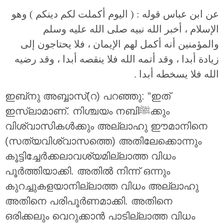
عن ابن عباس قوله : ( اليوم أكملت لكم دينكم ) وهو
الإسلام ، أخبر الله نبيه صلى الله عليه وسلم
والمؤمنين أنه أكمل لهم الإيمان ، فلا يحتاجون إلى
زيادة أبدا ، وقد أتمه الله فلا ينقصه أبدا ، وقد رضيه
الله فلا يسخطه أبدا .
ഇബ്‌നു അബ്ബാസ്(റ) പറഞ്ഞു: ”ഇത്
ഇസ്‌ലാമാണ്. നിശ്ചയം നബിﷺക്കും
വിശ്വാസികള്‍ക്കും അല്ലാഹു ഈമാനിനെ
(സത്യവിശ്വാസത്തെ) അതിലേക്കൊന്നും
കൂട്ടിച്ചേര്‍ക്കലാവശ്യമില്ലാത്ത വിധം
പൂര്‍ത്തിയാക്കി. അതില്‍ നിന്ന് ഒന്നും
കുറച്ചുകളയാനില്ലാത്ത വിധം അല്ലാഹു
അതിനെ പരിപൂര്‍ണമാക്കി. അതിനെ
ഒരിക്കലും വെറുക്കാന്‍ പാടില്ലാത്ത വിധം