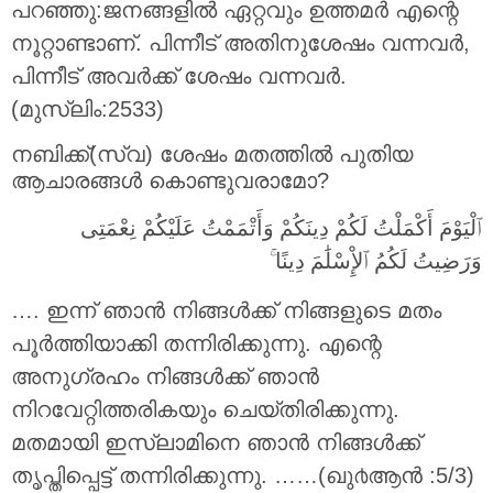
പറഞ്ഞു:ജനങ്ങളില്‍ ഏറ്റവും ഉത്തമര്‍ എന്റെ
നൂറ്റാണ്ടാണ്‌. പിന്നീട് അതിനുശേഷം വന്നവര്‍,
പിന്നീട് അവര്‍ക്ക് ശേഷം വന്നവര്‍.
(മുസ്ലിം:2533)
നബിക്ക്(സ്വ) ശേഷം മതത്തില്‍ പുതിയ
ആചാരങ്ങള്‍ കൊണ്ടുവരാമോ?
ٱﻟْﻴَﻮْﻡَ ﺃَﻛْﻤَﻠْﺖُ ﻟَﻜُﻢْ ﺩِﻳﻨَﻜُﻢْ ﻭَﺃَﺗْﻤَﻤْﺖُ ﻋَﻠَﻴْﻜُﻢْ ﻧِﻌْﻤَﺘِﻰ
ﻭَﺭَﺿِﻴﺖُ ﻟَﻜُﻢُ ٱﻹِْﺳْﻠَٰﻢَ ﺩِﻳﻨًﺎ ۚ
…. ഇന്ന് ഞാന്‍ നിങ്ങള്‍ക്ക് നിങ്ങളുടെ മതം
പൂര്‍ത്തിയാക്കി തന്നിരിക്കുന്നു. എന്റെ
അനുഗ്രഹം നിങ്ങള്‍ക്ക് ഞാന്‍
നിറവേറ്റിത്തരികയും ചെയ്തിരിക്കുന്നു.
മതമായി ഇസ്ലാമിനെ ഞാന്‍ നിങ്ങള്‍ക്ക്
തൃപ്തിപ്പെട്ട് തന്നിരിക്കുന്നു. ……(ഖു൪ആന്‍ :5/3)