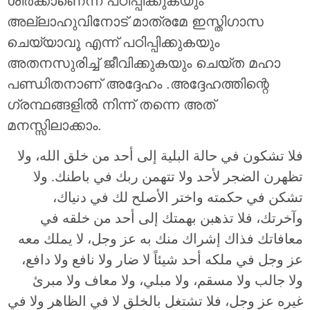
ശിര്‍ക്കാണെന്ന് പഠിപ്പിക്കുകയും
അല്ലാഹുവിനോട് മാത്രമേ ഇസ്തിഗാസ
ചെയ്യാവൂ എന്ന് പഠിപ്പിക്കുകയും
അതനസുരിച്ച് ജീവിക്കുകയും ചെയ്ത മഹാ
പണ്ഡിതനാണ് അദ്ദേഹം .അദ്ദേഹത്തിന്റെ
ഗ്രന്ഥങ്ങളില്‍ നിന്ന് തന്നെ അത്
മനസ്സിലാക്കാം.
فلا تشكون في حالة البلية إلى أحد من خلق الله، ولا
تظهرن الضجر لأحد ولا تتهمن ربك في باطنك. ولا
تشكن في حكمته واختر الأصلح لك في دنياك،
وآخرتك، فلا تذهبن بهمتك إلى أحد من خلقه في
معافاتك فذاك إشراك منك به عز وجل، لا يملك معه
عز وجل في ملكه أحد شيئاً لا ضار ولا نافع ولا دافع،
ولا جالب ولا مسقم، ولا مبلي، ولا معاف ولا مبرئ
غيره عز وجل، فلا تشتغل بالخلق لا في الظاهر ولا في