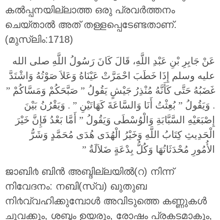
കല്‍പ്പനയില്ലാത്ത ഒരു പ്രവര്‍ത്തനം
ചെയ്താല്‍ അത് തള്ളപ്പെടേണ്ടതാണ്.
(മുസ്ലിം:1718)
عَنْ جَابِرِ بْنِ عَبْدِ اللَّهِ، قَالَ كَانَ رَسُولُ اللَّهِ صلى الله
عليه وسلم إِذَا خَطَبَ احْمَرَّتْ عَيْنَاهُ وَعَلاَ صَوْتُهُ وَاشْتَدَّ
غَضَبُهُ حَتَّى كَأَنَّهُ مُنْذِرُ جَيْشٍ يَقُولُ ‏”‏ صَبَّحَكُمْ وَمَسَّاكُمْ ‏”‏
‏.‏ وَيَقُولُ ‏”‏ بُعِثْتُ أَنَا وَالسَّاعَةَ كَهَاتَيْنِ ‏”‏ ‏.‏ وَيَقْرُنُ بَيْنَ
إِصْبَعَيْهِ السَّبَّابَةِ وَالْوُسْطَى وَيَقُولُ ‏”‏ أَمَّا بَعْدُ فَإِنَّ خَيْرَ
الْحَدِيثِ كِتَابُ اللَّهِ وَخَيْرُ الْهُدَى هُدَى مُحَمَّدٍ وَشَرُّ
الأُمُورِ مُحْدَثَاتُهَا وَكُلُّ بِدْعَةٍ ضَلاَلَةٌ ‏”
ജാബി൪ ബിന്‍ അബ്ദില്ലയില്‍(റ) നിന്ന്
നിവേദനം: നബി(സ്വ) ഖുതുബ
നി൪വ്വഹിക്കുമ്പോള്‍ അവിടുത്തെ കണ്ണുകള്‍
ചുവക്കും, ശബ്ദം ഉയരും, രോഷം പ്രകടമാകും,