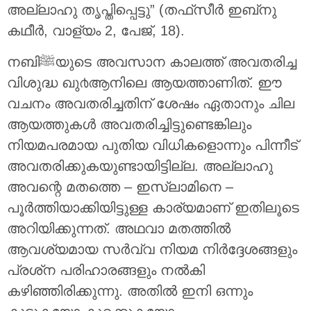
അല്ലാഹു തൃപ്തിപ്പെട്ടു” (തഫ്‌സീര്‍ ഇബ്‌നു
കഥീര്‍, വാള്യം 2, പേജ്, 18).
നബിﷺയുടെ അവസാന കാലത്ത് അവതരിച്ച
വിശുദ്ധ ഖു൪ആനിലെ ആയത്താണിത്. ഈ
വചനം അവതരിച്ചതിന് ശേഷം ഏതാനും ചില
ആയത്തുകള്‍ അവതരിച്ചിട്ടുണ്ടെങ്കിലും
നിയമപരമായ പുതിയ വിധികളൊന്നും പിന്നീട്
അവതരിക്കുകയുണ്ടായിട്ടില്ല. അല്ലാഹു
അവന്റെ മതത്തെ – ഇസ്ലാമിനെ –
പൂര്‍ത്തിയാക്കിയിട്ടുള്ള കാര്യമാണ് ഇതിലൂടെ
അറിയിക്കുന്നത്. അഥവാ മതത്തില്‍
ആവശ്യമായ സര്‍വ്വ നിയമ നിര്‍ദ്ദേശങ്ങളും
പ്രശ്‌ന പരിഹാരങ്ങളും നല്‍കി
കഴിഞ്ഞിരിക്കുന്നു. അതില്‍ ഇനി ഒന്നും