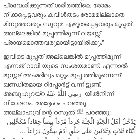
പ്രവേശിക്കുന്നത് ശരീരത്തിലെ രോമം
നീക്കപ്പെട്ടവരും കവിൾതടം രോമമില്ലാതെ
മിനുത്തവരും സുറുമ എഴുതപ്പെട്ടവരും മുപ്പത്
അല്ലെങ്കിൽ മുപ്പത്തിമൂന്ന് വയസ്സ്
പ്രായമൊത്തവരുമായിട്ടായിരിക്കും”
ഇവിടെ മുപ്പത് അല്ലെങ്കിൽ മുപ്പത്തിമൂന്ന്
എന്നത് റാവി യുടെ സംശയമാണ്. എന്നാൽ
മുസ്നദ് അഹ്മദിലും മറ്റും മുപ്പ ത്തിമൂന്നെന്ന്
ഖണ്ഡിതമായ റിപ്പോർട്ട് വന്നിട്ടുണ്ട്.
അബൂഹുറയ്റ
رَضِيَ اللَّهُ عَنْهُ
യിൽനിന്ന്
നിവേദനം. അദ്ദേഹം പറഞ്ഞു:
അല്ലാഹുവിന്റെ റസൂൽ ‎ﷺ പറഞ്ഞു:
يَدْخُلُ أَهْلُ الْجَنَّةِ الْجَنَّةَ جُرداً مُرْداً بِيضاً جِعَاداً مُكَحَّلِينَ
أَبْنَاءَ ثَلاَثٍ وَثَلاَثِينَ عَلَى خَلْقِ آدَمَ سِتُّونَ ذِرَاعاً …