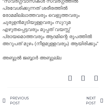
“സ്വർഗ്ഗവാസികൾ സ്വർഗ്ഗത്തിൽ
പ്രവേശിക്കുന്നത് ശരീരത്തിൽ
രോമമില്ലാത്തവരും വെളുത്തവരും
ചുരുളൻമുടിയുള്ളവരും സുറുമ
എഴുതപ്പെട്ടവരും മുപ്പത് വയസ്സ്
പ്രായമൊത്തവരും ആദമിന്റെ രൂപത്തിൽ
അറുപത് മുഴം (നീളമുള്ളവരും) ആയിരിക്കും”
അബ്ദുൽ ജബ്ബാർ അബ്ദുല്ല
PREVIOUS
NEXT
POST
POST