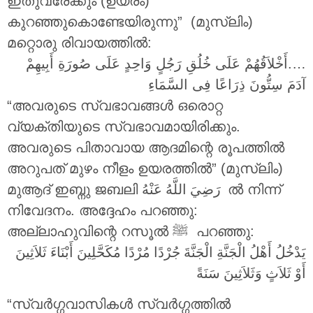
ഇതുവരേക്കും (ഉയരം)
കുറഞ്ഞുകൊണ്ടേയിരുന്നു” (മുസ്ലിം)
മറ്റൊരു രിവായത്തിൽ:
….أَخْلاَقُهُمْ عَلَى خُلُقِ رَجُلٍ وَاحِدٍ عَلَى صُورَةِ أَبِيهِمْ
آدَمَ سِتُّونَ ذِرَاعًا فِى السَّمَاءِ
“അവരുടെ സ്വഭാവങ്ങൾ ഒരൊറ്റ
വ്യക്തിയുടെ സ്വഭാവമായിരിക്കും.
അവരുടെ പിതാവായ ആദമിന്റെ രൂപത്തിൽ
അറുപത് മുഴം നീളം ഉയരത്തിൽ” (മുസ്ലിം)
മുആദ് ഇബ്നു ജബലി
رَضِيَ اللَّهُ عَنْهُ
ൽ നിന്ന്
നിവേദനം. അദ്ദേഹം പറഞ്ഞു:
അല്ലാഹുവിന്റെ റസൂൽ ‎ﷺ പറഞ്ഞു:
يَدْخُلُ أَهْلُ الْجَنَّةِ الْجَنَّةَ جُرْدًا مُرْدًا مُكَحَّلِينَ أَبْنَاءَ ثَلاَثِينَ
أَوْ ثَلاَثٍ وَثَلاَثِينَ سَنَةً
“സ്വർഗ്ഗവാസികൾ സ്വർഗ്ഗത്തിൽ