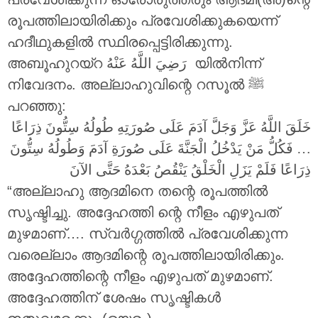
രൂപത്തിലായിരിക്കും പ്രവേശിക്കുകയെന്ന്
ഹദീഥുകളിൽ സ്ഥിരപ്പെട്ടിരിക്കുന്നു.
അബൂഹുറയ്റ
رَضِيَ اللَّهُ عَنْهُ
യിൽനിന്ന്
നിവേദനം. അല്ലാഹുവിന്റെ റസൂൽ ‎ﷺ
പറഞ്ഞു:
خَلَقَ اللَّهُ عَزَّ وَجَلَّ آدَمَ عَلَى صُورَتِهِ طُولُهُ سِتُّونَ ذِرَاعًا
… فَكُلُّ مَنْ يَدْخُلُ الْجَنَّةَ عَلَى صُورَةِ آدَمَ وَطُولُهُ سِتُّونَ
ذِرَاعًا فَلَمْ يَزَلِ الْخَلْقُ يَنْقُصُ بَعْدَهُ حَتَّى الآنَ
“അല്ലാഹു ആദമിനെ തന്റെ രൂപത്തിൽ
സൃഷ്ടിച്ചു. അദ്ദേഹത്തി ന്റെ നീളം എഴുപത്
മുഴമാണ്…. സ്വർഗ്ഗത്തിൽ പ്രവേശിക്കുന്ന
വരെല്ലാം ആദമിന്റെ രൂപത്തിലായിരിക്കും.
അദ്ദേഹത്തിന്റെ നീളം എഴുപത് മുഴമാണ്.
അദ്ദേഹത്തിന് ശേഷം സൃഷ്ടികൾ