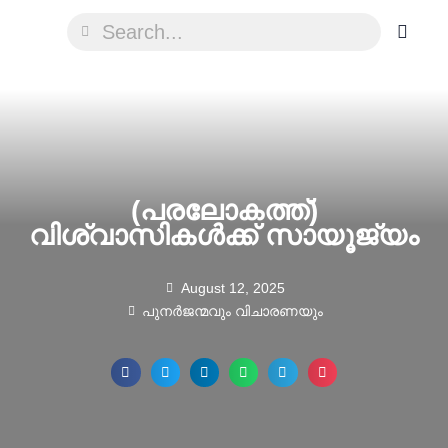
(പരലോകത്ത്)
വിശ്വാസികൾക്ക് സായൂജ്യം
August 12, 2025
പുനർജന്മവും വിചാരണയും