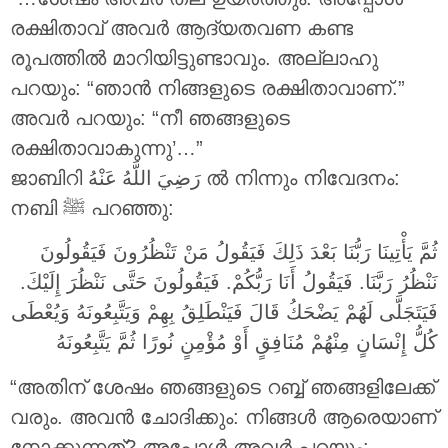
രക്ഷിതാവ് അവർ ആദ്യതവണ കണ്ട
രൂപത്തിൽ മാറിയിട്ടുണ്ടാവും. അല്ലാഹു
പറയും: “ഞാൻ നിങ്ങളുടെ രക്ഷിതാവാണ്.”
അവർ പറയും: “നീ ഞങ്ങളുടെ
രക്ഷിതാവാകുന്നു’…”
ജാബിറി
رَضِيَ اللَّهُ عَنْهُ
ൽ നിന്നും നിവേദനം:
നബി ‎ﷺ പറഞ്ഞു:
ثُمَّ يَأْتِينَا رَبُّنَا بَعْدَ ذَلِكَ فَيَقُولُ مَنْ تَنْظُرُونَ فَيَقُولُونَ
نَنْظُرُ رَبَّنَا. فَيَقُولُ أَنَا رَبُّكُمْ. فَيَقُولُونَ حَتَّى نَنْظُرَ إِلَيْكَ.
فَيَتَجَلَّى لَهُمْ يَضْحَكُ قَالَ فَيَنْطَلِقُ بِهِمْ وَيَتَّبِعُونَهُ وَيُعْطَى
كُلُّ إِنْسَانٍ مِنْهُمْ مُنَافِقٍ أَوْ مُؤْمِنٍ نُورًا ثُمَّ يَتَّبِعُونَهُ
“അതിന് ശേഷം ഞങ്ങളുടെ റബ്ബ് ഞങ്ങളിലേക്ക്
വരും. അവൻ ചോദിക്കും: നിങ്ങൾ ആരെയാണ്
നോക്കുന്നത്? അപ്പോൾ അവർ പറയും: