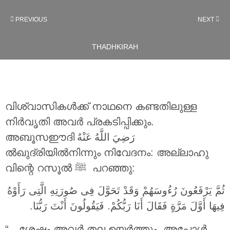
PREVIOUS
NEXT
THADHKIRAH
വിശ്വാസികൾക്ക് നാഥനെ കണ്ടതിലുള്ള
നിർവൃതി അവർ പ്രകടിപ്പിക്കും.
അബൂസഈദി
رَضِيَ اللَّهُ عَنْهُ
ൽഖുദ്രിയിൽനിന്നും നിവേദനം: അല്ലാഹു
വിന്റെ റസൂൽ ‎ﷺ പറഞ്ഞു:
ثُمَّ يَرْفَعُونَ رُءُوسَهُمْ وَقَدْ تَحَوَّلَ فِى صُورَتِهِ الَّتِى رَأَوْهُ
فِيهَا أَوَّلَ مَرَّةٍ فَقَالَ أَنَا رَبُّكُمْ. فَيَقُولُونَ أَنْتَ رَبُّنَا.
“…ശേഷം അവർ തല ഉയർത്തും. അപ്പോൾ