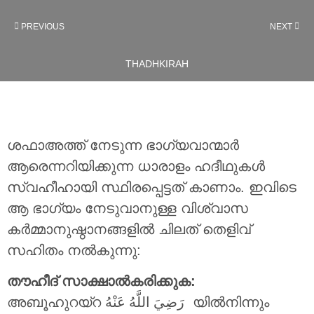
PREVIOUS
NEXT
THADHKIRAH
ശഫാഅത്ത് നേടുന്ന ഭാഗ്യവാന്മാർ
ആരെന്നറിയിക്കുന്ന ധാരാളം ഹദീഥുകൾ
സ്വഹീഹായി സ്ഥിരപ്പെട്ടത് കാണാം. ഇവിടെ
ആ ഭാഗ്യം നേടുവാനുള്ള വിശ്വാസ
കർമ്മാനുഷ്ഠാനങ്ങളിൽ ചിലത് തെളിവ്
സഹിതം നൽകുന്നു:
തൗഹീദ് സാക്ഷാൽകരിക്കുക:
അബൂഹുറയ്റ
رَضِيَ اللَّهُ عَنْهُ
യിൽനിന്നും