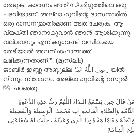
തേടുക. കാരണം അത് സ്വർഗ്ഗത്തിലെ ഒരു
പദവിയാണ്. അല്ലാഹുവിന്റെ ദാസന്മാരിൽ
ഒരു ദാസനുമാത്രമാണ് അത് ചേരുക. ആ
വ്യക്തി ഞാനാകുവാൻ ഞാൻ ആശിക്കുന്നു.
വല്ലവനും എനിക്കുവേണ്ടി വസീലഃയെ
തേടിയാൽ അവന് ശഫാഅത്ത്
ലഭിക്കുന്നതാണ്.” (മുസ്ലിം)
ജാബിർ ഇബ്നു അബ്ദുല്ല
رَضِيَ اللَّهُ عَنْهُ
യിൽ
നിന്നും നിവേദനം. അല്ലാഹുവിന്റെ റസൂൽ
‎ﷺ പറഞ്ഞു:
مَنْ قَالَ حِينَ يَسْمَعُ النِّدَاءَ اللَّهُمَّ رَبَّ هَذِهِ الدَّعْوَةِ
التَّامَّةِ وَالصَّلاَةِ الْقَائِمَةِ آتِ مُحَمَّدًا الْوَسِيلَةَ وَالْفَضِيلَةَ
وَابْعَثْهُ مَقَامًا مَحْمُودًا الَّذِى وَعَدْتَهُ ، حَلَّتْ لَهُ شَفَاعَتِى
يَوْمَ الْقِيَامَةِ