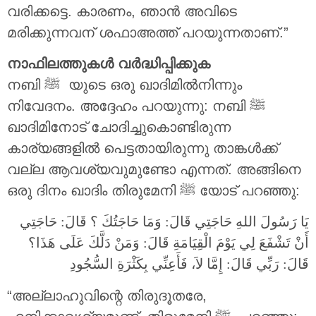
വരിക്കട്ടെ. കാരണം, ഞാൻ അവിടെ
മരിക്കുന്നവന് ശഫാഅത്ത് പറയുന്നതാണ്.”
നാഫിലത്തുകൾ വർദ്ധിപ്പിക്കുക
നബി ‎ﷺ യുടെ ഒരു ഖാദിമിൽനിന്നും
നിവേദനം. അദ്ദേഹം പറയുന്നു: നബി ‎ﷺ
ഖാദിമിനോട് ചോദിച്ചുകൊണ്ടിരുന്ന
കാര്യങ്ങളിൽ പെട്ടതായിരുന്നു താങ്കൾക്ക്
വല്ല ആവശ്യവുമുണ്ടോ എന്നത്. അങ്ങിനെ
ഒരു ദിനം ഖാദിം തിരുമേനി ‎ﷺ യോട് പറഞ്ഞു:
يَا رَسُولَ اللهِ حَاجَتِي قَالَ: وَمَا حَاجَتُكَ ؟ قَالَ: حَاجَتِي
أَنْ تَشْفَعَ لِي يَوْمَ الْقِيَامَةِ قَالَ: وَمَنْ دَلَّكَ عَلَى هَذَا؟
قَالَ: رَبِّي قَالَ: إِمَّا لاَ، فَأَعِنِّي بِكَثْرَةِ السُّجُودِ
“അല്ലാഹുവിന്റെ തിരുദൂതരേ,