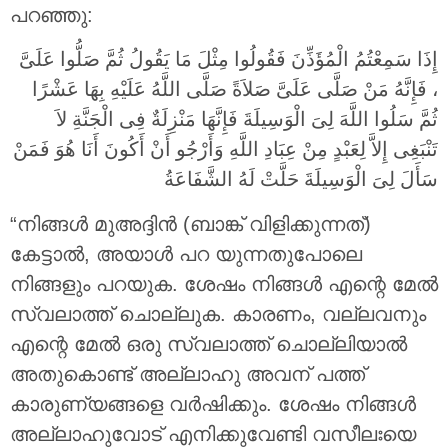
പറഞ്ഞു:
إِذَا سَمِعْتُمُ الْمُؤَذِّنَ فَقُولُوا مِثْلَ مَا يَقُولُ ثُمَّ صَلُّوا عَلَىَّ
، فَإِنَّهُ مَنْ صَلَّى عَلَىَّ صَلاَةً صَلَّى اللَّهُ عَلَيْهِ بِهَا عَشْرًا
ثُمَّ سَلُوا اللَّهَ لِىَ الْوَسِيلَةَ فَإِنَّهَا مَنْزِلَةٌ فِى الْجَنَّةِ لاَ
تَنْبَغِى إِلاَّ لِعَبْدٍ مِنْ عِبَادِ اللَّهِ وَأَرْجُو أَنْ أَكُونَ أَنَا هُوَ فَمَنْ
سَأَلَ لِىَ الْوَسِيلَةَ حَلَّتْ لَهُ الشَّفَاعَةُ
“നിങ്ങൾ മുഅദ്ദിൻ (ബാങ്ക് വിളിക്കുന്നത്)
കേട്ടാൽ, അയാൾ പറ യുന്നതുപോലെ
നിങ്ങളും പറയുക. ശേഷം നിങ്ങൾ എന്റെ മേൽ
സ്വലാത്ത് ചൊല്ലുക. കാരണം, വല്ലവനും
എന്റെ മേൽ ഒരു സ്വലാത്ത് ചൊല്ലിയാൽ
അതുകൊണ്ട് അല്ലാഹു അവന് പത്ത്
കാരുണ്യങ്ങളെ വർഷിക്കും. ശേഷം നിങ്ങൾ
അല്ലാഹുവോട് എനിക്കുവേണ്ടി വസീലഃയെ