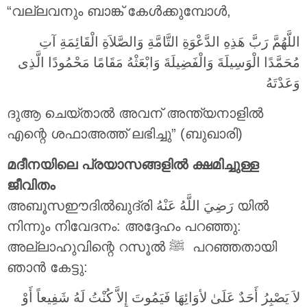
“വല്ലവനും ബാങ്ക് കേൾക്കുമ്പോൾ,
اللَّهُمَّ رَبَّ هَذِهِ الدَّعْوَةِ التَّامَّةِ وَالصَّلاَةِ الْقَائِمَةِ آتِ
مُحَمَّدًا الْوَسِيلَةَ وَالْفَضِيلَةَ وَابْعَثْهُ مَقَامًا مَحْمُودًا الَّذِى
وَعَدْتَهُ
ദുആ ചെയ്താൽ അവന് അന്ത്യനാളിൽ
എന്റെ ശഫാഅത്ത് ലഭിച്ചു” (ബുഖാരി)
മദീനയിലെ പ്രയാസങ്ങളിൽ ക്ഷമിച്ചുള്ള
ജീവിതം
അബൂസഈദിൽഖുദ്രി
رَضِيَ اللَّهُ عَنْهُ
യിൽ
നിന്നും നിവേദനം: അദ്ദേഹം പറഞ്ഞു:
അല്ലാഹുവിന്റെ റസൂൽ ‎ﷺ പറഞ്ഞതായി
ഞാൻ കേട്ടു:
لاَ يَصْبِرُ أَحَدٌ عَلَىٰ لأوَائِهَا فَيَمُوتَ إِلاَّ كُنْتُ لَهُ شَفِيعاً أَوْ