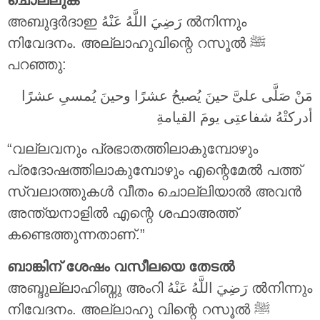
അബുദ്ദർദാഇ
رَضِيَ اللَّهُ عَنْهُ
ൽനിന്നും
നിവേദനം. അല്ലാഹുവിന്റെ റസൂൽ ‎ﷺ
പറഞ്ഞു:
مَنْ صَلَّى علىَّ حينَ يُصبحُ عشرًا وحينَ يُمسىِ عشرًا
أدركتْهُ شفاعتِى يومَ القيامةِ
“വല്ലവനും പ്രഭാതത്തിലാകുമ്പോഴും
പ്രദോഷത്തിലാകുമ്പോഴും എന്റെമേൽ പത്ത്
സ്വലാത്തുകൾ വീതം ചൊല്ലിയാൽ അവൻ
അന്ത്യനാളിൽ എന്റെ ശഫാഅത്ത്
കണ്ടെത്തുന്നതാണ്.”
ബാങ്കിന് ശേഷം വസീലയെ തേടൽ
അബ്ദുല്ലാഹിബ്നു അംറി
رَضِيَ اللَّهُ عَنْهُ
ൽനിന്നും
നിവേദനം. അല്ലാഹു വിന്റെ റസൂൽ ‎ﷺ