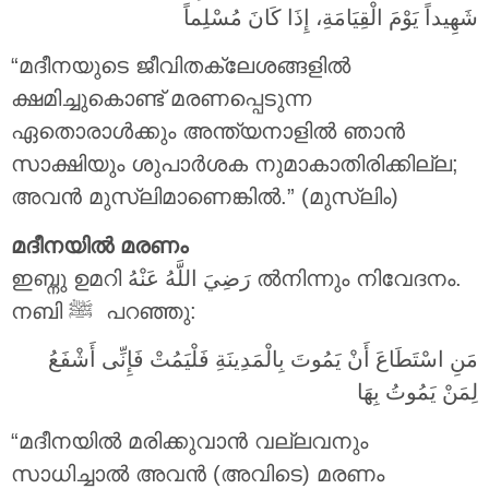
شَهِيداً يَوْمَ الْقِيَامَةِ، إِذَا كَانَ مُسْلِماً
“മദീനയുടെ ജീവിതക്ലേശങ്ങളിൽ
ക്ഷമിച്ചുകൊണ്ട് മരണപ്പെടുന്ന
ഏതൊരാൾക്കും അന്ത്യനാളിൽ ഞാൻ
സാക്ഷിയും ശുപാർശക നുമാകാതിരിക്കില്ല;
അവൻ മുസ്ലിമാണെങ്കിൽ.” (മുസ്ലിം)
മദീനയിൽ മരണം
ഇബ്നു ഉമറി
رَضِيَ اللَّهُ عَنْهُ
ൽനിന്നും നിവേദനം.
നബി ‎ﷺ പറഞ്ഞു:
مَنِ اسْتَطَاعَ أَنْ يَمُوتَ بِالْمَدِينَةِ فَلْيَمُتْ فَإِنِّى أَشْفَعُ
لِمَنْ يَمُوتُ بِهَا
“മദീനയിൽ മരിക്കുവാൻ വല്ലവനും
സാധിച്ചാൽ അവൻ (അവിടെ) മരണം