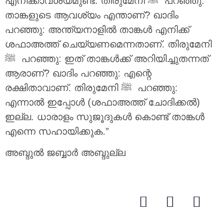
എനിക്കാവശ്യമുണ്ട്. തിരുമേനി ‎ﷺ പറഞ്ഞു:
താങ്കളുടെ ആവശ്യം എന്താണ്? ഖാദിം
പറഞ്ഞു: അന്ത്യനാളിൽ താങ്കൾ എനിക്ക്
ശഫാഅത്ത് ചെയ്യണമെന്നതാണ്. തിരുമേനി
ആരാണ്? ഖാദിം പറഞ്ഞു: എന്റെ
രക്ഷിതാവാണ്. തിരുമേനി ‎ﷺ പറഞ്ഞു:
എന്നാൽ ഇപ്പോൾ (ശഫാഅത്ത് ചോദിക്കൽ)
ഇല്ല. ധാരാളം സുജൂദുകൾ കൊണ്ട് താങ്കൾ
എന്നെ സഹായിക്കുക.”
അബ്ദുൽ ജബ്ബാർ അബ്ദുല്ല