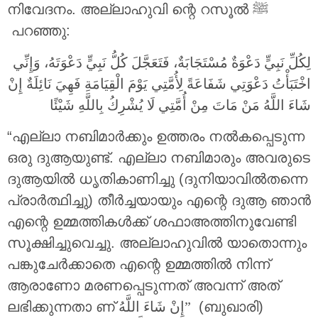
നിവേദനം. അല്ലാഹുവി ന്റെ റസൂൽ ﷺ
പറഞ്ഞു:
لِكُلِّ نَبِيٍّ دَعْوَةٌ مُسْتَجَابَةٌ، فَتَعَجَّلَ كُلُّ نَبِيٍّ دَعْوَتَهُ، وَإِنِّي
اخْتَبَأْتُ دَعْوَتِي شَفَاعَةً لِأُمَّتِي يَوْمَ الْقِيَامَةِ فَهِيَ نَائِلَةٌ إِنْ
شَاءَ اللَّهُ مَنْ مَاتَ مِنْ أُمَّتِي لَا يُشْرِكُ بِاللَّهِ شَيْئًا
“എല്ലാ നബിമാർക്കും ഉത്തരം നൽകപ്പെടുന്ന
ഒരു ദുആയുണ്ട്. എല്ലാ നബിമാരും അവരുടെ
ദുആയിൽ ധൃതികാണിച്ചു (ദുനിയാവിൽതന്നെ
പ്രാർത്ഥിച്ചു) തീർച്ചയായും എന്റെ ദുആ ഞാൻ
എന്റെ ഉമ്മത്തികൾക്ക് ശഫാഅത്തിനുവേണ്ടി
സൂക്ഷിച്ചുവെച്ചു. അല്ലാഹുവിൽ യാതൊന്നും
പങ്കുചേർക്കാതെ എന്റെ ഉമ്മത്തിൽ നിന്ന്
ആരാണോ മരണപ്പെടുന്നത് അവന്ന് അത്
ലഭിക്കുന്നതാ ണ്
إِنْ شَاءَ اللَّهُ”
(ബുഖാരി)