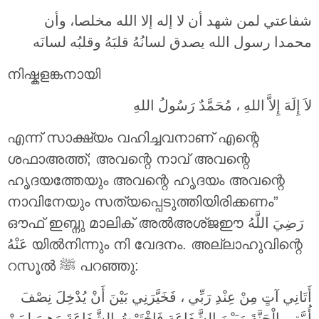
شفاعتي لمن شهد أن لا إله إلا الله مخلصا، وأن
محمدا رسول الله يصدق لسانُهُ قلبَهُ وقلبُه لسانَه
നിഷ്കളങ്കനായി
لاَ إِلَهَ إِلاَّ اللهِ ، مُحَمَّدٌ رَسُولُ اللهِ
എന്ന് സാക്ഷ്യം വഹിച്ചവനാണ് എന്റെ
ശഫാഅത്ത്; അവന്റെ നാവ് അവന്റെ
ഹൃദയത്തേയും അവന്റെ ഹൃദയം അവന്റെ
നാവിനേയും സത്യപ്പെടുത്തിയിരിക്കണം”
ഔഫ് ഇബ്നു മാലിക് അൽഅശ്ജഈ
رَضِيَ اللَّهُ
عَنْهُ
യിൽനിന്നും നി വേദനം. അല്ലാഹുവിന്റെ
റസൂൽ ﷺ പറഞ്ഞു:
أَتَانِي آتٍ مِنْ عِنْدِ رَبِّي ، فَخَيَّرَنِي بَيْنَ أَنْ يُدْخِلَ نِصْفَ
أُمَّتِي الْجَنَّةَ وَبَيْنَ الشَّفَاعَةِ فَاخْتَرْتُ الشَّفَاعَةَ وَهِيَ لِمَنْ