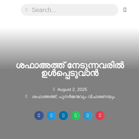
ശഫാഅത്ത് നേടുന്നവരിൽ
ഉൾപ്പെടുവാൻ
August 2, 2025
ശഫാഅത്ത്
,
പുനർജന്മവും വിചാരണയും