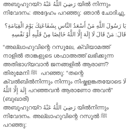
അബൂഹുറയ്റ
رَضِيَ اللَّهُ عَنْهُ
യിൽ നിന്നും
നിവേദനം: അദ്ദേഹം പറഞ്ഞു: ഞാൻ ചോദിച്ചു,
يَا رَسُولَ اللَّهِ مَنْ أَسْعَدُ النَّاسِ بِشَفَاعَتِكَ يَوْمَ الْقِيَامَةِ؟
قَالَ: مَنْ قَالَ لَا إِلَهَ إِلَّا اللَّهُ خَالِصًا مِنْ قَلْبِهِ أَوْ نَفْسِهِ
“അല്ലാഹുവിന്റെ റസൂലേ, ക്വിയാമത്ത്
നാളിൽ താങ്കളുടെ ശഫാഅത്ത് ലഭിക്കുന്ന
അതിഭാഗ്യവാൻ ജനങ്ങളിൽ ആരാണ്?
തിരുമേനി ‎ﷺ പറഞ്ഞു: “തന്റെ
ക്വൽബിൽനിന്നും നിന്നും നിഷ്കളങ്കതയോടെ لَا
إِلَهَ إِلَّا اللَّهُ പറഞ്ഞവൻ ആരാണോ അവൻ”
(ബുഖാരി)
അബൂഹുറയ്റ
رَضِيَ اللَّهُ عَنْهُ
യിൽനിന്നും
നിവേദനം. അല്ലാഹുവിന്റെ റസൂൽ ‎ﷺ
പറഞ്ഞു: