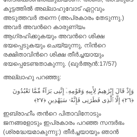
കൂട്ടത്തില്‍ അല്ലാഹുവോട് ഏറ്റവും
അടുത്തവര്‍ തന്നെ (അപ്രകാരം തേടുന്നു.)
അവര്‍ അവന്‍റെ കാരുണ്യം
ആഗ്രഹിക്കുകയും അവന്‍റെ ശിക്ഷ
ഭയപ്പെടുകയും ചെയ്യുന്നു, നിന്‍റെ
രക്ഷിതാവിന്‍റെ ശിക്ഷ തീര്‍ച്ചയായും
ഭയപ്പെടേണ്ടതാകുന്നു. (ഖുർആൻ:17/57)
അല്ലാഹു പറഞ്ഞു:
وَإِذْ قَالَ إِبْرَٰهِيمُ لِأَبِيهِ وَقَوْمِهِۦٓ إِنَّنِى بَرَآءٌ مِّمَّا تَعْبُدُونَ
ഇബ്രാഹീം തന്‍റെ പിതാവിനോടും
ജനങ്ങളോടും ഇപ്രകാരം പറഞ്ഞ സന്ദര്‍ഭം
(ശ്രദ്ധേയമാകുന്നു:) തീര്‍ച്ചയായും ഞാന്‍