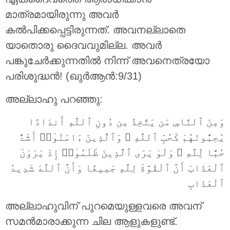
മാത്രമായിരുന്നു അവര്‍
കല്‍പിക്കപ്പെട്ടിരുന്നത്‌. അവനല്ലാതെ
യാതൊരു ദൈവവുമില്ല. അവര്‍
പങ്കുചേര്‍ക്കുന്നതില്‍ നിന്ന് അവനെത്രയോ
പരിശുദ്ധന്‍! (ഖുർആൻ:9/31)
അല്ലാഹു പറഞ്ഞു:
وَمِنَ ٱلنَّاسِ مَن يَتَّخِذُ مِن دُونِ ٱللَّهِ أَندَادًا
يُحِبُّونَهُمْ كَحُبِّ ٱللَّهِ ۖ وَٱلَّذِينَ ءَامَنُوٓا۟ أَشَدُّ
حُبًّا لِّلَّهِ ۗ وَلَوْ يَرَى ٱلَّذِينَ ظَلَمُوٓا۟ إِذْ يَرَوْنَ
ٱلْعَذَابَ أَنَّ ٱلْقُوَّةَ لِلَّهِ جَمِيعًا وَأَنَّ ٱللَّهَ شَدِيدُ
ٱلْعَذَابِ
അല്ലാഹുവിന് പുറമെയുള്ളവരെ അവന്
സമന്‍മാരാക്കുന്ന ചില ആളുകളുണ്ട്‌.