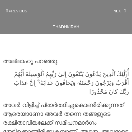
PREVIOUS
NEXT
THADHKIRAH
അല്ലാഹു പറഞ്ഞു:
أُو۟لَٰٓئِكَ ٱلَّذِينَ يَدْعُونَ يَبْتَغُونَ إِلَىٰ رَبِّهِمُ ٱلْوَسِيلَةَ أَيُّهُمْ
أَقْرَبُ وَيَرْجُونَ رَحْمَتَهُۥ وَيَخَافُونَ عَذَابَهُۥٓ ۚ إِنَّ عَذَابَ
رَبِّكَ كَانَ مَحْذُورًا
അവര്‍ വിളിച്ച് പ്രാര്‍ത്ഥിച്ചുകൊണ്ടിരിക്കുന്നത്
ആരെയാണോ അവര്‍ തന്നെ തങ്ങളുടെ
രക്ഷിതാവിങ്കലേക്ക് സമീപനമാര്‍ഗം
തേടിക്കൊണ്ടിരിക്കുകയാണ്‌. അതെ, അവരുടെ