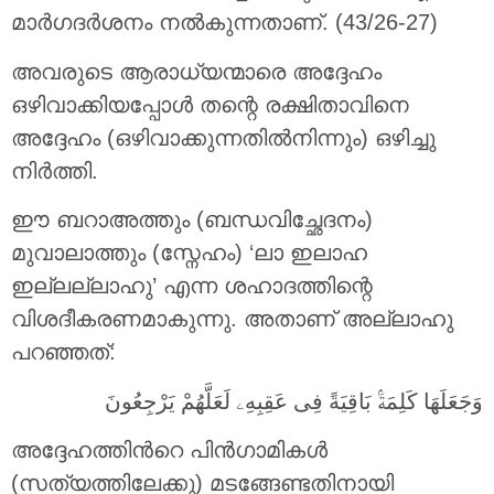
മാര്‍ഗദര്‍ശനം നല്‍കുന്നതാണ്‌. (43/26-27)
അവരുടെ ആരാധ്യന്മാരെ അദ്ദേഹം
ഒഴിവാക്കിയപ്പോൾ തന്റെ രക്ഷിതാവിനെ
അദ്ദേഹം (ഒഴിവാക്കുന്നതിൽനിന്നും) ഒഴിച്ചു
നിർത്തി.
ഈ ബറാഅത്തും (ബന്ധവിച്ഛേദനം)
മുവാലാത്തും (സ്നേഹം) ‘ലാ ഇലാഹ
ഇല്ലല്ലാഹു’ എന്ന ശഹാദത്തിന്റെ
വിശദീകരണമാകുന്നു. അതാണ് അല്ലാഹു
പറഞ്ഞത്:
وَجَعَلَهَا كَلِمَةَۢ بَاقِيَةً فِى عَقِبِهِۦ لَعَلَّهُمْ يَرْجِعُونَ
അദ്ദേഹത്തിന്‍റെ പിന്‍ഗാമികള്‍
(സത്യത്തിലേക്കു) മടങ്ങേണ്ടതിനായി