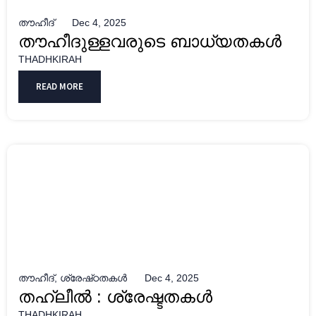
തൗഹീദ്
Dec 4, 2025
തൗഹീദുള്ളവരുടെ ബാധ്യതകള്‍
THADHKIRAH
READ MORE
തൗഹീദ്
,
ശ്രേഷ്‌ഠതകൾ
Dec 4, 2025
തഹ്‌ലീൽ : ശ്രേഷ്ടതകൾ
THADHKIRAH