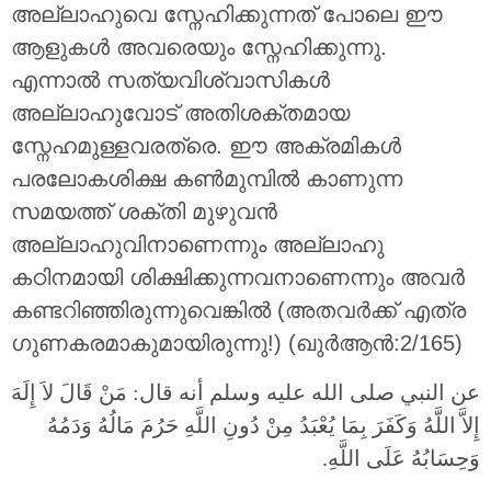
അല്ലാഹുവെ സ്നേഹിക്കുന്നത് പോലെ ഈ
ആളുകള്‍ അവരെയും സ്നേഹിക്കുന്നു.
എന്നാല്‍ സത്യവിശ്വാസികള്‍
അല്ലാഹുവോട് അതിശക്തമായ
സ്നേഹമുള്ളവരത്രെ. ഈ അക്രമികള്‍
പരലോകശിക്ഷ കണ്‍മുമ്പില്‍ കാണുന്ന
സമയത്ത് ശക്തി മുഴുവന്‍
അല്ലാഹുവിനാണെന്നും അല്ലാഹു
കഠിനമായി ശിക്ഷിക്കുന്നവനാണെന്നും അവര്‍
കണ്ടറിഞ്ഞിരുന്നുവെങ്കില്‍ (അതവര്‍ക്ക് എത്ര
ഗുണകരമാകുമായിരുന്നു!) (ഖുർആൻ:2/165)
عن النبي صلى الله عليه وسلم أنه قال: مَنْ قَالَ لاَ إِلَهَ
إِلاَّ اللَّهُ وَكَفَرَ بِمَا يُعْبَدُ مِنْ دُونِ اللَّهِ حَرُمَ مَالُهُ وَدَمُهُ
وَحِسَابُهُ عَلَى اللَّهِ.