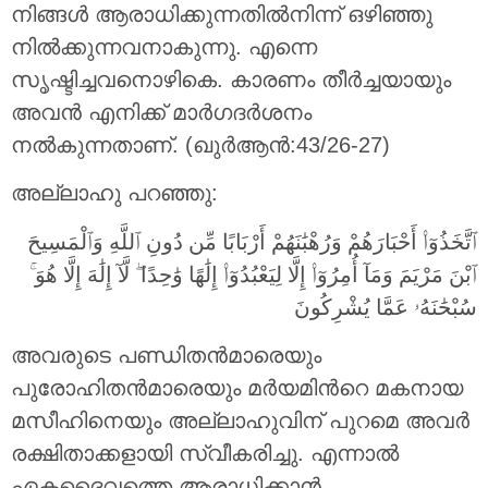
നിങ്ങള്‍ ആരാധിക്കുന്നതില്‍നിന്ന് ഒഴിഞ്ഞു
നില്‍ക്കുന്നവനാകുന്നു. എന്നെ
സൃഷ്ടിച്ചവനൊഴികെ. കാരണം തീര്‍ച്ചയായും
അവന്‍ എനിക്ക് മാര്‍ഗദര്‍ശനം
നല്‍കുന്നതാണ്‌. (ഖുർആൻ:43/26-27)
അല്ലാഹു പറഞ്ഞു:
ٱتَّخَذُوٓا۟ أَحْبَارَهُمْ وَرُهْبَٰنَهُمْ أَرْبَابًا مِّن دُونِ ٱللَّهِ وَٱلْمَسِيحَ
ٱبْنَ مَرْيَمَ وَمَآ أُمِرُوٓا۟ إِلَّا لِيَعْبُدُوٓا۟ إِلَٰهًا وَٰحِدًا ۖ لَّآ إِلَٰهَ إِلَّا هُوَ ۚ
سُبْحَٰنَهُۥ عَمَّا يُشْرِكُونَ
അവരുടെ പണ്ഡിതന്‍മാരെയും
പുരോഹിതന്‍മാരെയും മര്‍യമിന്‍റെ മകനായ
മസീഹിനെയും അല്ലാഹുവിന് പുറമെ അവര്‍
രക്ഷിതാക്കളായി സ്വീകരിച്ചു. എന്നാല്‍
ഏകദൈവത്തെ ആരാധിക്കാന്‍