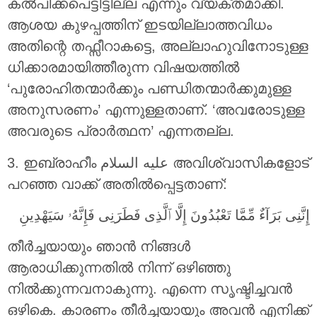
കൽപിക്കപെട്ടിട്ടില്ല എന്നും വ്യക്തമാക്കി.
ആശയ കുഴപ്പത്തിന് ഇടയില്ലാത്തവിധം
അതിന്റെ തഫ്സീറാകട്ടെ, അല്ലാഹുവിനോടുള്ള
ധിക്കാരമായിത്തീരുന്ന വിഷയത്തിൽ
‘പുരോഹിതന്മാർക്കും പണ്ഡിതന്മാർക്കുമുള്ള
അനുസരണം’ എന്നുള്ളതാണ്. ‘അവരോടുള്ള
അവരുടെ പ്രാർത്ഥന’ എന്നതല്ല.
3. ഇബ്രാഹീം عليه السلام അവിശ്വാസികളോട്
പറഞ്ഞ വാക്ക് അതിൽപ്പെട്ടതാണ്:
إِنَّنِى بَرَآءٌ مِّمَّا تَعْبُدُونَ‏ إِلَّا ٱلَّذِى فَطَرَنِى فَإِنَّهُۥ سَيَهْدِينِ ‎
തീർച്ചയായും ഞാൻ നിങ്ങൾ
ആരാധിക്കുന്നതിൽ നിന്ന് ഒഴിഞ്ഞു
നിൽക്കുന്നവനാകുന്നു. എന്നെ സൃഷ്ടിച്ചവൻ
ഒഴികെ. കാരണം തീര്‍ച്ചയായും അവന്‍ എനിക്ക്