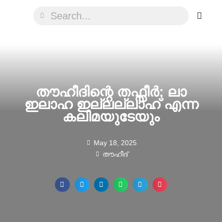
തൗഹീദിന്റെ തഫ്സീർ; ലാ
ഇലാഹ ഇല്ലല്ലാഹ് എന്ന
കലിമയുടേയും
May 18, 2025
തൗഹീദ്