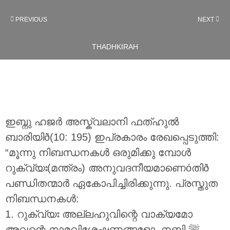
PREVIOUS
NEXT
THADHKIRAH
ഇബ്നു ഹജർ അസ്ക്വലാനി ഫത്ഹുൽ
ബാരിയിð(10: 195) ഇപ്രകാരം രേഖപ്പെടുത്തി:
“മൂന്നു നിബന്ധനകൾ ഒരുമിക്കു മ്പോൾ
റുക്വ്യഃ(മന്ത്രം) അനുവദനീയമാണെóതിð
പണ്ഡിതന്മാർ ഏകോപിച്ചിരിക്കുന്നു. പ്രസ്തുത
നിബന്ധനകൾ:
1. റുക്വ്യഃ അല്ലഹുവിന്റെ വാക്യമോ
അവന്റെ നാമവിശേഷണങ്ങളോ, നബി ‎ﷺ