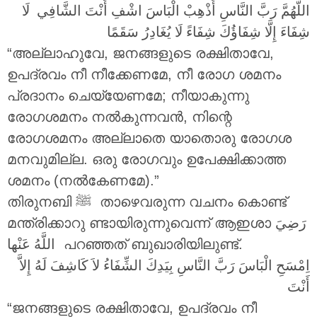
اللَّهُمَّ رَبَّ النَّاسِ أَذْهِبْ الْبَاسَ اشْفِ أَنْتَ الشَّافِي لَا
شِفَاءَ إِلَّا شِفَاؤُكَ شِفَاءً لَا يُغَادِرُ سَقَمًا
“അല്ലാഹുവേ, ജനങ്ങളുടെ രക്ഷിതാവേ,
ഉപദ്രവം നീ നീക്കേണമേ, നീ രോഗ ശമനം
പ്രദാനം ചെയ്യേണമേ; നീയാകുന്നു
രോഗശമനം നൽകുന്നവൻ, നിന്റെ
രോഗശമനം അല്ലാതെ യാതൊരു രോഗശ
മനവുമില്ല. ഒരു രോഗവും ഉപേക്ഷിക്കാത്ത
ശമനം (നൽകേണമേ).”
തിരുനബി ‎ﷺ താഴെവരുന്ന വചനം കൊണ്ട്
മന്ത്രിക്കാറു ണ്ടായിരുന്നുവെന്ന് ആഇശാ
رَضِيَ
اللَّهُ عَنْها
പറഞ്ഞത് ബുഖാരിയിലുണ്ട്.
اِمْسَحِ الْبَاسَ رَبَّ النَّاسِ بِيَدِكَ الشِّفَاءُ لاَ كَاشِفَ لَهُ إِلاَّ
أَنْتَ
“ജനങ്ങളുടെ രക്ഷിതാവേ, ഉപദ്രവം നീ