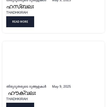
തിരുദൂതരുടെ ദുആഉകൾ
May 9, 2025
ഹസ്ബലഃ
THADHKIRAH
READ MORE
തിരുദൂതരുടെ ദുആഉകൾ
May 9, 2025
ഹൗക്വലഃ
THADHKIRAH