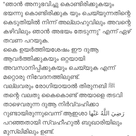
“ഞാൻ അനുഭവിച്ചു കൊണ്ടിരിക്കുകയും
ഭയന്നു കൊണ്ടിരിക്കുക യും ചെയ്യുന്നതിന്റെ
കെടുതിയിൽ നിന്ന് അല്ലാഹുവിലും അവന്റെ
കഴിവിലും ഞാൻ അഭയം തേടുന്നു” എന്ന് ഏഴ്
തവണ പറയുക.
കൈ ഉയർത്തിയശേഷം ഈ ദുആ
ആവർത്തിക്കുകയും ഒറ്റയായി
അവസാനിപ്പിക്കുകയും ചെയ്യുക എന്ന്
മറ്റൊരു നിവേദനത്തിലുണ്ട്.
വല്ലവരും രോഗിയായാൽ തിരുനബി ‎ﷺ
തന്റെ വലതു കൈകൊണ്ട് അയാളെ തടവി
താഴെവരുന്ന ദുആ നിർവ്വഹിക്കാ
റുണ്ടായിരുന്നുവെന്ന് ആഇശാ
رَضِيَ اللَّهُ عَنْها
പറഞ്ഞതായി സ്വഹീഹുൽ ബുഖാരിയിലും
മുസ്ലിമിലും ഉണ്ട്.