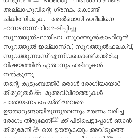
തിരുനബി ‎ﷺ പറഞ്ഞു: “നിങ്ങൾ അവരെ
അല്ലാഹുവിന്റെ ഗ്രന്ഥം കൊണ്ട്
ചികിത്സിക്കുക.” അൽബാനി ഹദീഥിനെ
ഹസനെന്ന് വിശേഷിപ്പിച്ചു.
സൂറത്തുൽഫാതിഹഃ, സൂറത്തുൽകാഫിറൂൻ,
സൂറത്തുൽ ഇഖ്ലാസ്വ്, സൂറത്തുൽഫലക്വ്,
സൂറത്തുന്നാസ് എന്നിവകൊണ്ട് മന്ത്രിച്ച
വിഷയത്തിൽ ഏതാനും ഹദീഥുകൾ
നൽകുന്നു.
തന്റെ കുടുംബത്തിð ഒരാൾ രോഗിയായാð
തിരുദൂതർ ‎ﷺ മുഅവ്വിദാത്തുകൾ
പാരായണം ചെയ്ത് അവരെ
ഊതാറുണ്ടായിരുന്നുവെന്നും മരണം വരിച്ച
രോഗം തിരുമേനിﷺ ക്ക് പിടിപെട്ടപ്പോൾ ഞാൻ
തിരുമേനി ‎ﷺ യെ ഊതുകയും അവിടുത്തെ