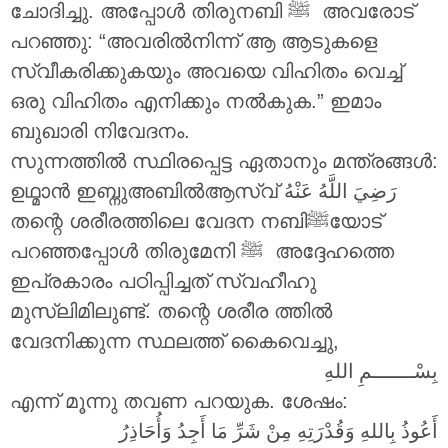
ചോദിച്ചു. അപ്പോൾ തിരുനബി ‎ﷺ അവരോട്
പറഞ്ഞു: “അവരിൽനിന്ന് ആ ആടുകളെ
സ്വീകരിക്കുകയും അവയെ വിഹിതം വെച്ച്
ഒരു വിഹിതം എനിക്കും നൽകുക.” ഇമാം
ബുഖാരി നിവേദനം.
സുന്നത്തിൽ സ്ഥിരപ്പെട്ട ഏതാനും മന്ത്രങ്ങൾ:
ഉഥ്മാൻ ഇബ്നുഅബിൽആസ്വ്
رَضِيَ اللَّهُ عَنْهُ
തന്റെ ശരീരത്തിലെ വേദന നബിﷺയോട്
പറഞ്ഞപ്പോൾ തിരുമേനി ‎ﷺ അദ്ദേഹത്തെ
ഇപ്രകാരം പഠിപ്പിച്ചത് സ്വഹീഹു
മുസ്ലിമിലുണ്ട്. തന്റെ ശരീര ത്തിൽ
വേദനിക്കുന്ന സ്ഥലത്ത് കൈവെച്ചു,
بِسْـــــــمِ اللهِ
എന്ന് മൂന്നു തവണ പറയുക. ശേഷം:
أَعُوذُ بِاللهِ وَقُدْرَتِهِ مِنْ شَرِّ مَا أَجِدُ وَأُحَاذِرُ