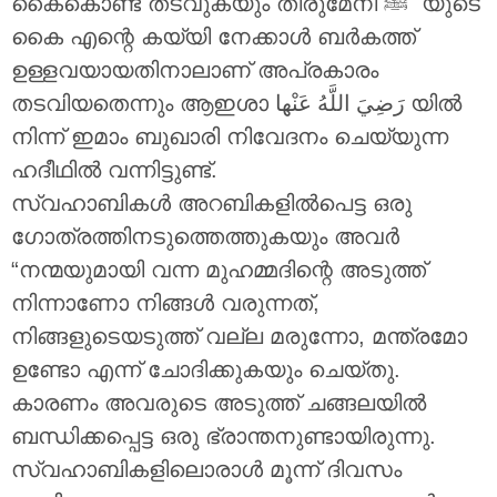
കൈകൊണ്ട് തടവുകയും തിരുമേനി ‎ﷺ യുടെ
കൈ എന്റെ കയ്യി നേക്കാൾ ബർകത്ത്
ഉള്ളവയായതിനാലാണ് അപ്രകാരം
തടവിയതെന്നും ആഇശാ
رَضِيَ اللَّهُ عَنْها
യിൽ
നിന്ന് ഇമാം ബുഖാരി നിവേദനം ചെയ്യുന്ന
ഹദീഥിൽ വന്നിട്ടുണ്ട്.
സ്വഹാബികൾ അറബികളിൽപെട്ട ഒരു
ഗോത്രത്തിനടുത്തെത്തുകയും അവർ
“നന്മയുമായി വന്ന മുഹമ്മദിന്റെ അടുത്ത്
നിന്നാണോ നിങ്ങൾ വരുന്നത്,
നിങ്ങളുടെയടുത്ത് വല്ല മരുന്നോ, മന്ത്രമോ
ഉണ്ടോ എന്ന് ചോദിക്കുകയും ചെയ്തു.
കാരണം അവരുടെ അടുത്ത് ചങ്ങലയിൽ
ബന്ധിക്കപ്പെട്ട ഒരു ഭ്രാന്തനുണ്ടായിരുന്നു.
സ്വഹാബികളിലൊരാൾ മൂന്ന് ദിവസം