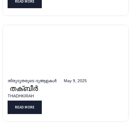
READ MORE
തിരുദൂതരുടെ ദുആഉകൾ
May 9, 2025
തക്ബീർ
THADHKIRAH
READ MORE