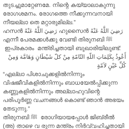
തുടച്ചുമാറ്റേണമേ. നിന്റെ കയ്യാലാകുന്നു
രോഗശമനം. രോഗത്തെ നീക്കുന്നവനായി
നീയല്ലാ തെ മറ്റാരുമില്ല.”
ഹസൻ
رَضِيَ اللَّهُ عَنْهُ
ഹുസൈൻ
رَضِيَ اللَّهُ عَنْهُ
എന്നീ പേരമക്കൾക്കു വേണ്ടി തിരുനബി ‎ﷺ
ഇപ്രകാരം മന്ത്രിച്ചതായി ബുഖാരിയിലുണ്ട്:
أَعُوذُ بِكَلِمَاتِ اللّهِ التّامّةِ مِنْ كلّ شَيْطَانٍ وَهَامَّة وَمِنْ
كُلِّ عَيْنٍ لاَمّةٍ
“എല്ലാ പിശാചുക്കളിൽനിന്നും
വിഷജീവികളിൽനിന്നും ബാധയേൽപ്പിക്കുന്ന
കണ്ണുകളിൽനിന്നും അല്ലാഹുവിന്റെ
പരിപൂർണ്ണ വചനങ്ങൾ കൊണ്ട് ഞാൻ അഭയം
തേടുന്നു.”
തിരുനബി ‎ﷺ രോഗിയായപ്പോൾ ജിബ്രീൽ
(അ) താഴെ വ രുന്ന മന്ത്രം നിർവ്വഹിച്ചതായി