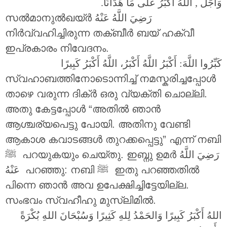
وَأَجَلُّ , اللَّهُ أَكْبَرُ عَلَى مَا هَدَانَا.
സൽമാനുൽഖയ്ർ
رَضِيَ اللَّهُ عَنْهُ
നിർവ്വഹിച്ചിരുന്ന തക്ബീർ ബയ് ഹക്വീ
ഇപ്രകാരം നിവേദനം.
كَبِّرُوا اللَّهَ: أَكْبَرُ اللَّهُ أَكْبَرُ، اللَّهُ أَكْبَرُ كَبِيرًا
സ്വഹാബത്തിനോടൊന്നിച്ച് നമസ്കരിച്ചപ്പോൾ
താഴെ വരുന്ന ദിക്ർ ഒരു വ്യക്തി ചൊല്ലി.
അതു കേട്ടപ്പോൾ “അതിൽ ഞാൻ
ആശ്ചര്യപെട്ടു പോയി. അതിനു വേണ്ടി
ആകാശ കവാടങ്ങൾ തുറക്കപ്പെട്ടു” എന്ന് നബി
رَضِيَ اللَّهُ
‎ﷺ പറയുകയും ചെയ്തു. ഇബ്നു ഉമർ
പറഞ്ഞു: നബി ‎ﷺ ഇതു പറഞ്ഞതിൽ
عَنْهُ
പിന്നെ ഞാൻ അവ ഉപേക്ഷിച്ചിട്ടേയില്ല.
സംഭവം സ്വഹീഹു മുസ്ലിമിൽ.
اللهُ أَكْبَرُ كَبِيرًا وَالحَمْدُ لِلهِ كَثِيرًا وَسُبْحَانَ اللهِ بُكْرَةً