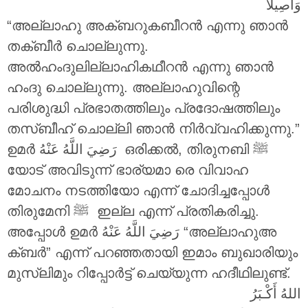
وَأَصِيلا
“അല്ലാഹു അക്ബറുകബീറൻ എന്നു ഞാൻ
തക്ബീർ ചൊല്ലുന്നു.
അൽഹംദുലില്ലാഹികഥീറൻ എന്നു ഞാൻ
ഹംദു ചൊല്ലുന്നു. അല്ലാഹുവിന്റെ
പരിശുദ്ധി പ്രഭാതത്തിലും പ്രദോഷത്തിലും
തസ്ബീഹ് ചൊല്ലി ഞാൻ നിർവ്വഹിക്കുന്നു.”
ഉമർ
رَضِيَ اللَّهُ عَنْهُ
ഒരിക്കൽ, തിരുനബി ‎ﷺ
യോട് അവിടുന്ന് ഭാര്യമാ രെ വിവാഹ
മോചനം നടത്തിയോ എന്ന് ചോദിച്ചപ്പോൾ
തിരുമേനി ‎ﷺ ഇല്ല എന്ന് പ്രതികരിച്ചു.
അപ്പോൾ ഉമർ
رَضِيَ اللَّهُ عَنْهُ
“അല്ലാഹുഅ
ക്ബർ” എന്ന് പറഞ്ഞതായി ഇമാം ബുഖാരിയും
മുസ്ലിമും റിപ്പോർട്ട് ചെയ്യുന്ന ഹദീഥിലുണ്ട്.
اللهُ أَكْـبَرُ