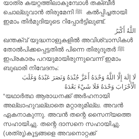
യാത്ര കയറ്റത്തിലാകുമ്പോൾ തക്ബീർ
ചൊല്ലുവാൻ തിരുമേനി ‎ﷺ കൽപ്പിച്ചതായി
ഇമാം തിർമുദിയുടെ റിപ്പോർട്ടിലുണ്ട്.
اللَّهُ أَكْبَرُ
ഖന്തക്വ് യുദ്ധനാളുകളിൽ അവിശ്വാസികൾ
തോൽപിക്കപ്പെട്ടതിൽ പിന്നെ തിരുദൂതർ ‎ﷺ
ഇപ്രകാരം പറയുമായിരുന്നുവെന്ന് ഇമാം
ബുഖാരി നിവേദനം:
لَا إِلَهَ إِلَّا اللَّهُ وَحْدَهُ أَعَزَّ جُنْدَهُ وَنَصَرَ عَبْدَهُ وَغَلَبَ
الْأَحْزَابَ وَحْدَهُ فَلَا شَيْءَ بَعْدَهُ
“യഥാർത്ഥ ആരാധനക്ക് അർഹനായി
അല്ലാഹുവല്ലാതെ മറ്റാരുമില്ല. അവൻ
ഏകനാകുന്നു. അവൻ തന്റെ സൈന്യത്തെ
സഹായിച്ചു. തന്റെ ദാസനെ സഹായിച്ചു.
(ശത്രു)കൂട്ടങ്ങളെ അവനൊറ്റക്ക്