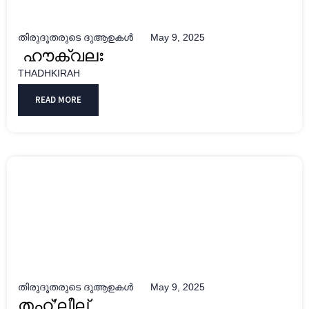
തിരുദൂതരുടെ ദുആഉകൾ
May 9, 2025
ഹൗക്വലഃ
THADHKIRAH
READ MORE
തിരുദൂതരുടെ ദുആഉകൾ
May 9, 2025
തഹ്’ലീല്