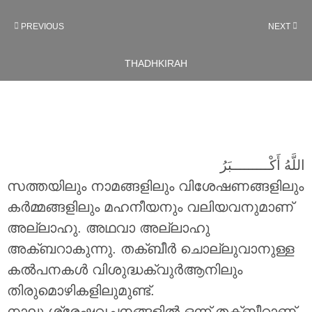
PREVIOUS
NEXT
THADHKIRAH
اللَّهُ أَكْـــــــــبَرُ
സത്തയിലും നാമങ്ങളിലും വിശേഷണങ്ങളിലും
കർമ്മങ്ങളിലും മഹനീയനും വലിയവനുമാണ്
അല്ലാഹു. അഥവാ അല്ലാഹു
അക്ബറാകുന്നു. തക്ബീർ ചൊല്ലുവാനുള്ള
കൽപനകൾ വിശുദ്ധക്വുർആനിലും
തിരുമൊഴികളിലുമുണ്ട്.
നാലു ശ്രേഷ്ഠവചനങ്ങളിൽ ഒന്ന് തക്ബീറാണ്.