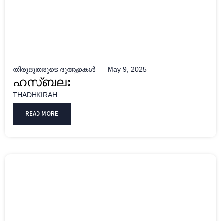
തിരുദൂതരുടെ ദുആഉകൾ
May 9, 2025
ഹസ്ബലഃ
THADHKIRAH
READ MORE