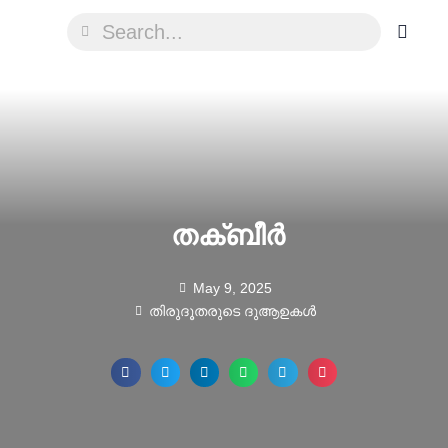
തക്ബീർ
May 9, 2025
തിരുദൂതരുടെ ദുആഉകൾ