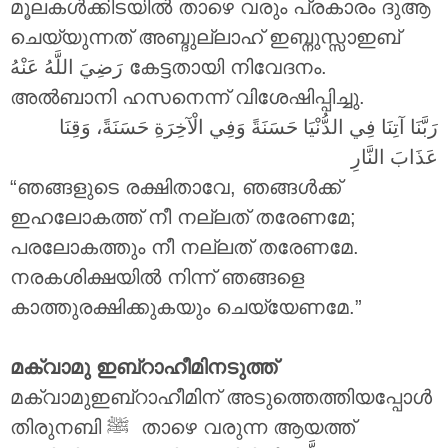
മൂലകൾക്കിടയിൽ താഴെ വരും പ്രകാരം ദുആ
ചെയ്യുന്നത് അബ്ദുല്ലാഹ് ഇബ്നുസ്സാഇബ്
رَضِيَ اللَّهُ عَنْهُ
കേട്ടതായി നിവേദനം.
അൽബാനി ഹസനെന്ന് വിശേഷിപ്പിച്ചു.
رَبَّنَا آتِنَا فِي الدُّنْيَا حَسَنَةً وَفِي الْآخِرَةِ حَسَنَةً، وَقِنَا
عَذَابَ النَّارِ
“ഞങ്ങളുടെ രക്ഷിതാവേ, ഞങ്ങൾക്ക്
ഇഹലോകത്ത് നീ നല്ലത് തരേണമേ;
പരലോകത്തും നീ നല്ലത് തരേണമേ.
നരകശിക്ഷയിൽ നിന്ന് ഞങ്ങളെ
കാത്തുരക്ഷിക്കുകയും ചെയ്യേണമേ.”
മക്വാമു ഇബ്റാഹീമിനടുത്ത്
മക്വാമുഇബ്റാഹീമിന് അടുത്തെത്തിയപ്പോൾ
തിരുനബി ‎ﷺ താഴെ വരുന്ന ആയത്ത്