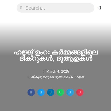
ഹജ്ജ് ഉംറഃ കർമ്മങ്ങളിലെ
ദിക്റുകൾ, ദുആഉകൾ
March 4, 2025
തിരുദൂതരുടെ ദുആഉകൾ
,
ഹജ്ജ്