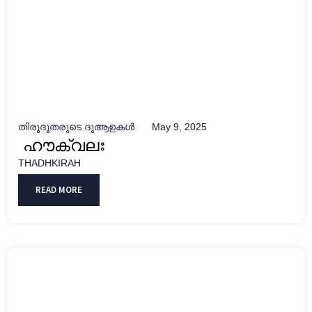
തിരുദൂതരുടെ ദുആഉകൾ
May 9, 2025
ഹൗക്വലഃ
THADHKIRAH
READ MORE