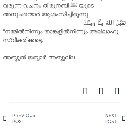
വരുന്ന വചനം തിരുനബി ‎ﷺ യുടെ
അനുചരന്മാർ ആശംസിച്ചിരുന്നു.
تَقَبَّلَ اللهُ مِنَّا وَمِنْكَ
“നമ്മിൽനിന്നും താങ്കളിൽനിന്നും അല്ലാഹു
സ്വീകരിക്കട്ടെ.”
അബ്ദുൽ ജബ്ബാർ അബ്ദുല്ല
PREVIOUS
NEXT
POST
POST