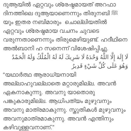
ദുആയിൽ ഏറ്റവും ശ്രേഷ്ഠമായത് അറഫാ
ദിനത്തിലെ ദുആയാണെന്നും തിരുനബി ‎ﷺ
യും ഇതര നബിമാരും ചൊല്ലിയതിൽ
ഏറ്റവും ശ്രേഷ്ഠമായ വചനം ചുവടെ
വരുന്നതാണെന്നും തിരുമെഴിയുണ്ട്. ഹദീഥിനെ
അൽബാനി ഹ സനെന്ന് വിശേഷിപ്പിച്ചു.
لَا إِلَهَ إِلَّا اللَّهُ وَحْدَهُ لَا شَرِيكَ لَهُ لَهُ الْمُلْكُ وَلَهُ الْحَمْدُ
وَهُوَ عَلَى كُلِّ شَيْءٍ قَدِيرٌ
“യഥാർത്ഥ ആരാധ്യനായി
അല്ലാഹുവല്ലാതെ മറ്റാരുമില്ല. അവൻ
ഏകനാകുന്നു. അവനു യാതൊരു
പങ്കുകാരുമില്ല. ആധിപത്യം മുഴുവനും
അവനു മാത്രമാകുന്നു. സ്തുതികൾ മുഴുവനും
അവനുമാത്രമാകുന്നു. അവൻ എന്തിനും
കഴിവുള്ളവനാണ്.”