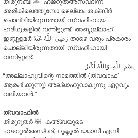
തിരുനബി ‎ﷺ ഹജറുൽഅസ്വദിന്ന്
അരികിലെത്തുമ്പോ ഴെല്ലാം തക്ബീർ
ചൊല്ലിയിരുന്നതായി സ്വഹീഹായ
ഹദീഥുകളിൽ വന്നിട്ടുണ്ട്. അബ്ദുല്ലാഹ്
ഇബ്നുഉമർ
رَضِيَ اللَّهُ عَنْهُ
താഴെ വരും പ്രകാരം
ചൊല്ലിയിരുന്നതായി സ്വഹീഹായി
വന്നിട്ടുണ്ട്.
بِسْمِ اللَّهِ، وَاللَّهُ أَكْبَرُ
“അല്ലാഹുവിന്റെ നാമത്തിൽ (ത്വവാഫ്
ആരംഭിക്കുന്നു) അല്ലാഹുവാകുന്നു ഏറ്റവും
വലിയവൻ.”
ത്വവാഫിൽ
തിരുദൂതർ ‎ﷺ കഅ്ബയുടെ
ഹജറുൽഅസ്വദ്, റുക്നുൽ യമാനീ എന്നീ