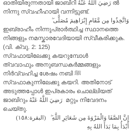
ഓതിയിരുന്നതായി ജാബിറി
رَضِيَ اللَّهُ عَنْهُ
ൽ
നിന്നു സ്വഹീഹായി വന്നിട്ടുണ്ട്.
ۖ
وَاتَّخِذُوا مِن مَّقَامِ إِبْرَاهِيمَ مُصَلًّى
ഇബ്രാഹീം നിന്നുപ്രാർത്ഥിച്ച സ്ഥാനത്തെ
നിങ്ങളും നമസ്കാരവേദിയായി സ്വീകരിക്കുക.
(വി. ക്വു. 2: 125)
സ്വഫായിലേക്കു കയറുമ്പോൾ
ത്വവാഫും അനുബന്ധകർമ്മങ്ങളും
നിർവ്വഹിച്ച ശേഷം നബി ‎ﷺ
സ്വഫാകുന്നിലേക്കു കയറി. അതിനോട്
അടുത്തപ്പോൾ ഇപ്രകാരം ചൊല്ലിയത്
ജാബിറും
رَضِيَ اللَّهُ عَنْهُ
മറ്റും നിവേദനം
ചെയ്തു.
إِنَّ الصَّفَا وَالْمَرْوَةَ مِن شَعَائِرِ اللَّهِ
ۖ (البقرة:١٥٨)
أَبْدَأُ بِمَا بَدَأَ اللهُ بِهِ