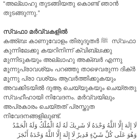
“അല്ലാഹു തുടങ്ങിയതു കൊണ്ട് ഞാൻ
തുടങ്ങുന്നു.”
സ്വഫാ മർവ്വകളിൽ
കഅ്ബഃ കാണുവോളം തിരുദൂതർ ‎ﷺ സ്വഫാ
കുന്നിലേക്കു കയറിനിന്ന് ക്വിബ്ലഃക്കു
മുന്നിടുകയും അല്ലാഹു അക്ബർ എന്നു
മൂന്നുപ്രാവശ്യം പറഞ്ഞു താഴെവരുന്ന ദിക്ർ
മൂന്നു പ്രാ വശ്യം ആവർത്തിക്കുകയും
അവക്കിടയിൽ ദുആ ചെയ്യുകയും ചെയ്തതു
സ്വഹീഹായി നിവേദനം. മർവ്വയിലും
അപ്രകാരം ചെയ്തത് പ്രസ്തുത
നിവേദനങ്ങളിലുണ്ട്.
لَا إِلَهَ إِلَّا اللَّهُ وَحْدَهُ لَا شَرِيكَ لَهُ لَهُ الْمُلْكُ وَلَهُ الْحَمْدُ
وَهُوَ عَلَى كُلِّ شَيْءٍ قَدِيرٌ لَا إِلَهَ إِلَّا اللَّهُ وَحْدَهُ أَنْجَزَ