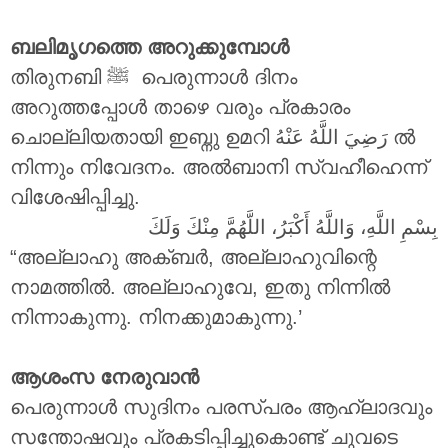
ബലിമൃഗത്തെ അറുക്കുമ്പോൾ
തിരുനബി ‎ﷺ പെരുന്നാൾ ദിനം
അറുത്തപ്പോൾ താഴെ വരും പ്രകാരം
ചൊല്ലിയതായി ഇബ്നു ഉമറി
رَضِيَ اللَّهُ عَنْهُ
ൽ
നിന്നും നിവേദനം. അൽബാനി സ്വഹീഹെന്ന്
വിശേഷിപ്പിച്ചു.
بِسْمِ اللَّهِ، وَاللَّهُ أَكْبَرُ، اللَّهُمَّ مِنْكَ وَلَكَ
“അല്ലാഹു അക്ബർ, അല്ലാഹുവിന്റെ
നാമത്തിൽ. അല്ലാഹുവേ, ഇതു നിന്നിൽ
നിന്നാകുന്നു. നിനക്കുമാകുന്നു.’
ആശംസ നേരുവാൻ
പെരുന്നാൾ സുദിനം പരസ്പരം ആഹ്ലാദവും
സന്തോഷവും പ്രകടിപ്പിച്ചുകൊണ്ട് ചുവടെ