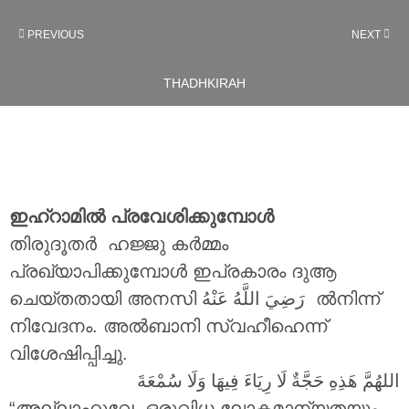
PREVIOUS
NEXT
THADHKIRAH
ഇഹ്റാമിൽ പ്രവേശിക്കുമ്പോൾ
തിരുദൂതർ ഹജ്ജു കർമ്മം
പ്രഖ്യാപിക്കുമ്പോൾ ഇപ്രകാരം ദുആ
ചെയ്തതായി അനസി
رَضِيَ اللَّهُ عَنْهُ
ൽനിന്ന്
നിവേദനം. അൽബാനി സ്വഹീഹെന്ന്
വിശേഷിപ്പിച്ചു.
اللهُمَّ هَذِهِ حَجَّةٌ لَا رِيَاءَ فِيهَا وَلَا سُمْعَةَ
“അല്ലാഹുവേ, ഒരുവിധ ലോകമാന്യതയും