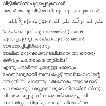
വീട്ടിൽനിന്ന് പുറപ്പെടുമ്പോൾ
ഒരാൾ തന്റെ വീട്ടിൽ നിന്നും പുറപെടുമ്പോൾ,
بِسْمِ الله، تَوَكَّلْتُ عَلَى الله، لا حَوْلَ وَلا قُوَّةَ إِلاَّ بالله
“അല്ലാഹുവിന്റെ നാമത്തിൽ (ഞാൻ
പുറപ്പെടുന്നു), അല്ലാഹുവിൽ ഞാൻ
ഭരമേൽപ്പിച്ചിരിക്കുന്നു.
അല്ലാഹുവെക്കൊണ്ടല്ലാതെ യാ തൊരു
കഴിവും ചലനശേഷിയുമില്ല.”
എന്നു പ്രാർത്ഥിച്ചാലുള്ള ഫലവും
മഹത്വവുമായി ബന്ധപ്പെട്ട് അല്ലാഹുവിന്റെ
റസൂൽ ‎ﷺ പറഞ്ഞു: “അന്നേരം അയാളോട്
പറ യപ്പെടും, (മറ്റുള്ളവരുടെ തിന്മയിൽ നിന്ന്)
നീ തടയപ്പെട്ടു, നീ സംരക്ഷിക്കപ്പെട്ടു. നീ
സന്മാർഗ്ഗം സിദ്ധിച്ചവനായി. പിശാച് അ