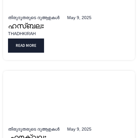
തിരുദൂതരുടെ ദുആഉകൾ
May 9, 2025
ഹസ്ബലഃ
THADHKIRAH
READ MORE
തിരുദൂതരുടെ ദുആഉകൾ
May 9, 2025
ഹൗക്വലഃ