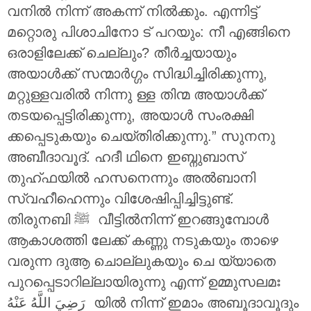
വനിൽ നിന്ന് അകന്ന് നിൽക്കും. എന്നിട്ട്
മറ്റൊരു പിശാചിനോ ട് പറയും: നീ എങ്ങിനെ
ഒരാളിലേക്ക് ചെല്ലും? തീർച്ചയായും
അയാൾക്ക് സന്മാർഗ്ഗം സിദ്ധിച്ചിരിക്കുന്നു,
മറ്റുള്ളവരിൽ നിന്നു ള്ള തിന്മ അയാൾക്ക്
തടയപ്പെട്ടിരിക്കുന്നു, അയാൾ സംരക്ഷി
ക്കപ്പെടുകയും ചെയ്തിരിക്കുന്നു.” സുനനു
അബീദാവൂദ്. ഹദീ ഥിനെ ഇബ്നുബാസ്
തുഹ്ഫയിൽ ഹസനെന്നും അൽബാനി
സ്വഹീഹെന്നും വിശേഷിപ്പിച്ചിട്ടുണ്ട്.
തിരുനബി ‎ﷺ വീട്ടിൽനിന്ന് ഇറങ്ങുമ്പോൾ
ആകാശത്തി ലേക്ക് കണ്ണു നടുകയും താഴെ
വരുന്ന ദുആ ചൊല്ലുകയും ചെ യ്യാതെ
പുറപ്പെടാറില്ലായിരുന്നു എന്ന് ഉമ്മുസലമഃ
رَضِيَ اللَّهُ عَنْهُ
യിൽ നിന്ന് ഇമാം അബൂദാവൂദും