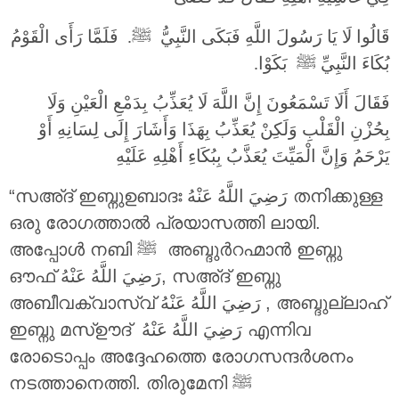
قَالُوا لَا يَا رَسُولَ اللَّهِ فَبَكَى النَّبِيُّ ‎ﷺ. فَلَمَّا رَأَى الْقَوْمُ
بُكَاءَ النَّبِيِّ ‎ﷺ بَكَوْا.
فَقَالَ أَلَا تَسْمَعُونَ إِنَّ اللَّهَ لَا يُعَذِّبُ بِدَمْعِ الْعَيْنِ وَلَا
بِحُزْنِ الْقَلْبِ وَلَكِنْ يُعَذِّبُ بِهَذَا وَأَشَارَ إِلَى لِسَانِهِ أَوْ
يَرْحَمُ وَإِنَّ الْمَيِّتَ يُعَذَّبُ بِبُكَاءِ أَهْلِهِ عَلَيْهِ
“സഅ്ദ് ഇബ്നുഉബാദഃ ‎
رَضِيَ اللَّهُ عَنْهُ
തനിക്കുള്ള
ഒരു രോഗത്താൽ പ്രയാസത്തി ലായി.
അപ്പോൾ നബി ‎ﷺ അബ്ദുർറഹ്മാൻ ഇബ്നു
ഔഫ്
رَضِيَ اللَّهُ عَنْهُ
, സഅ്ദ് ഇബ്നു
അബീവക്വാസ്വ്
رَضِيَ اللَّهُ عَنْهُ
, അബ്ദുല്ലാഹ്
ഇബ്നു മസ്ഊദ്
رَضِيَ اللَّهُ عَنْهُ
എന്നിവ
രോടൊപ്പം അദ്ദേഹത്തെ രോഗസന്ദർശനം
നടത്താനെത്തി. തിരുമേനി ‎ﷺ