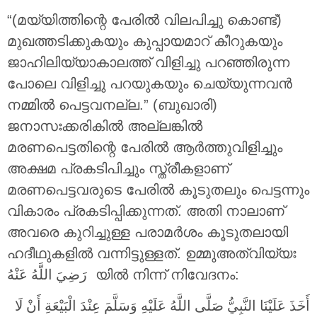
“(മയ്യിത്തിന്റെ പേരിൽ വിലപിച്ചു കൊണ്ട്)
മുഖത്തടിക്കുകയും കുപ്പായമാറ് കീറുകയും
ജാഹിലിയ്യാകാലത്ത് വിളിച്ചു പറഞ്ഞിരുന്ന
പോലെ വിളിച്ചു പറയുകയും ചെയ്യുന്നവൻ
നമ്മിൽ പെട്ടവനല്ല.” (ബുഖാരി)
ജനാസഃക്കരികിൽ അല്ലങ്കിൽ
മരണപെട്ടതിന്റെ പേരിൽ ആർത്തുവിളിച്ചും
അക്ഷമ പ്രകടിപിച്ചും സ്ത്രീകളാണ്
മരണപെട്ടവരുടെ പേരിൽ കൂടുതലും പെട്ടന്നും
വികാരം പ്രകടിപ്പിക്കുന്നത്. അതി നാലാണ്
അവരെ കുറിച്ചുള്ള പരാമർശം കൂടുതലായി
ഹദീഥുകളിൽ വന്നിട്ടുള്ളത്. ഉമ്മുഅത്വിയ്യഃ
رَضِيَ اللَّهُ عَنْهُ
യിൽ നിന്ന് നിവേദനം:
أَخَذَ عَلَيْنَا النَّبِيُّ صَلَّى اللَّهُ عَلَيْهِ وَسَلَّمَ عِنْدَ الْبَيْعَةِ أَنْ لَا