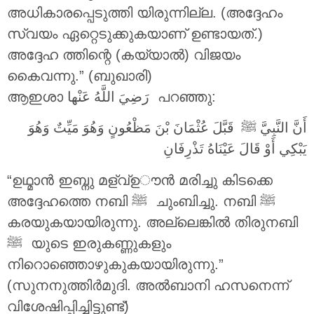
അധികാരപ്പെടുത്തി യിരുന്നില്ല. (അദ്ദേഹം
സ്വയം ഏറ്റെടുക്കുകയാണ് ഉണ്ടായത്.)
അദ്ദേഹ ത്തിന്റെ (കയ്യാൽ) വിജയം
കൈവന്നു.” (ബുഖാരി)
ആഇശാ
رَضِيَ اللَّهُ عَنْها
പറഞ്ഞു:
أَنَّ النَّبِيَّ ‎ﷺ قَبَّلَ عُثْمَانَ بْنَ مَظْعُونٍ وَهُوَ مَيِّتٌ وَهُوَ
يَبْكِي أَوْ قَالَ عَيْنَاهُ تَذْرِفَانِ
“ഉഥ്മാൻ ഇബ്നു മള്വ്ഉൗൻ മരിച്ചു കിടക്കെ
അദ്ദേഹത്തെ നബി ‎ﷺ ചുംബിച്ചു. നബി ‎ﷺ
കരയുകയായിരുന്നു. അല്ലെങ്കിൽ തിരുനബി
നിറൊഞ്ഞൊഴുകുകയായിരുന്നു.”
(സുനനുത്തിർമുദി. അൽബാനി ഹസനെന്ന്
വിശേഷിപ്പിച്ചിട്ടുണ്ട്)