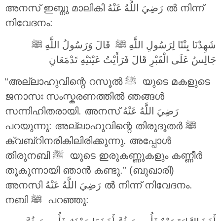
അനസ് ഇബ്നു മാലികി
رَضِيَ اللَّهُ عَنْهُ
ൽ നിന്ന്
നിവേദനം:
شَهِدْنَا بِنْتًا لِرَسُولِ اللَّهِ ‎ﷺ قَالَ وَرَسُولُ اللَّهِ ‎ﷺ
جَالِسٌ عَلَى الْقَبْرِ قَالَ فَرَأَيْتُ عَيْنَيْهِ تَدْمَعَانِ
“അല്ലാഹുവിന്റെ റസൂൽ ‎ﷺ യുടെ മകളുടെ
ജനാസഃ സംസ്കരണത്തിൽ ഞങ്ങൾ
സന്നിഹിതരായി. അനസ്
رَضِيَ اللَّهُ عَنْهُ
പറയുന്നു: അല്ലാഹുവിന്റെ തിരുദൂതർ ‎ﷺ
ക്വബ്റിനരികിലിരിക്കുന്നു. അപ്പോൾ
തിരുനബി ‎ﷺ യുടെ ഇരുകണ്ണുകളും കണ്ണീർ
തൂകുന്നായി ഞാൻ കണ്ടു.” (ബുഖാരി)
അനസി
رَضِيَ اللَّهُ عَنْهُ
ൽ നിന്ന് നിവേദനം.
നബി ‎ﷺ പറഞ്ഞു: