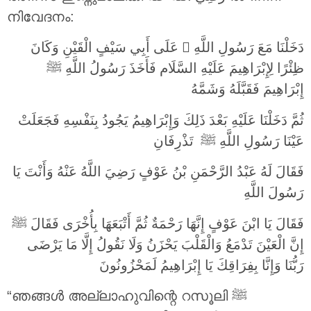
നിവേദനം:
دَخَلْنَا مَعَ رَسُولِ اللَّهِ  عَلَى أَبِي سَيْفٍ الْقَيْنِ وَكَانَ
ظِئْرًا لِإِبْرَاهِيمَ عَلَيْهِ السَّلَام فَأَخَذَ رَسُولُ اللَّهِ ‎ﷺ
إِبْرَاهِيمَ فَقَبَّلَهُ وَشَمَّهُ
ثُمَّ دَخَلْنَا عَلَيْهِ بَعْدَ ذَلِكَ وَإِبْرَاهِيمُ يَجُودُ بِنَفْسِهِ فَجَعَلَتْ
عَيْنَا رَسُولِ اللَّهِ ‎ﷺ تَذْرِفَانِ
فَقَالَ لَهُ عَبْدُ الرَّحْمَنِ بْنُ عَوْفٍ رَضِيَ اللَّهُ عَنْهُ وَأَنْتَ يَا
رَسُولَ اللَّهِ
فَقَالَ يَا ابْنَ عَوْفٍ إِنَّهَا رَحْمَةٌ ثُمَّ أَتْبَعَهَا بِأُخْرَى فَقَالَ ‎ﷺ
إِنَّ الْعَيْنَ تَدْمَعُ وَالْقَلْبَ يَحْزَنُ وَلَا نَقُولُ إِلَّا مَا يَرْضَى
رَبُّنَا وَإِنَّا بِفِرَاقِكَ يَا إِبْرَاهِيمُ لَمَحْزُونُونَ
“ഞങ്ങൾ അല്ലാഹുവിന്റെ റസൂലി ‎ﷺ