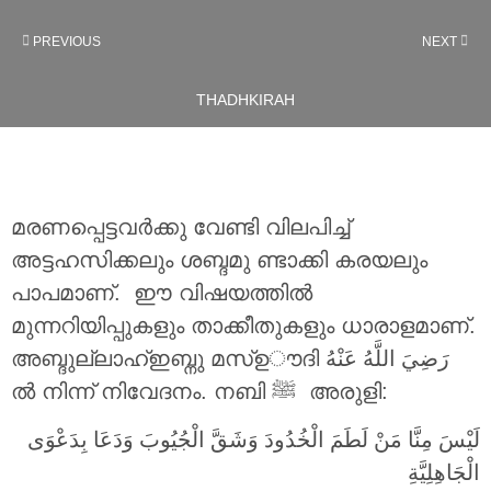
PREVIOUS
NEXT
THADHKIRAH
മരണപ്പെട്ടവർക്കു വേണ്ടി വിലപിച്ച്
അട്ടഹസിക്കലും ശബ്ദമു ണ്ടാക്കി കരയലും
പാപമാണ്. ഈ വിഷയത്തിൽ
മുന്നറിയിപ്പുകളും താക്കീതുകളും ധാരാളമാണ്.
അബ്ദുല്ലാഹ്ഇബ്നു മസ്ഉൗദി
رَضِيَ اللَّهُ عَنْهُ
ൽ നിന്ന് നിവേദനം. നബി ‎ﷺ അരുളി:
لَيْسَ مِنَّا مَنْ لَطَمَ الْخُدُودَ وَشَقَّ الْجُيُوبَ وَدَعَا بِدَعْوَى
الْجَاهِلِيَّةِ