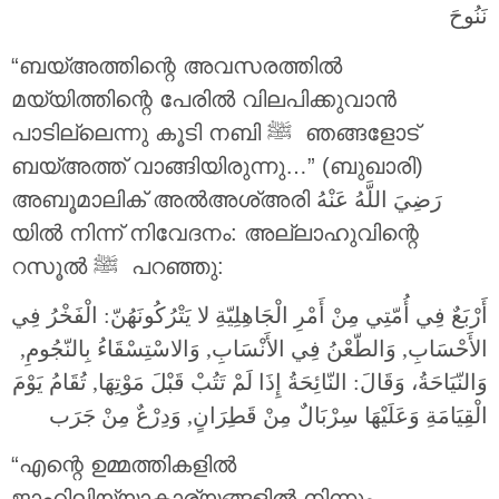
نَنُوحَ
“ബയ്അത്തിന്റെ അവസരത്തിൽ
മയ്യിത്തിന്റെ പേരിൽ വിലപിക്കുവാൻ
പാടില്ലെന്നു കൂടി നബി ‎ﷺ ഞങ്ങളോട്
ബയ്അത്ത് വാങ്ങിയിരുന്നു…” (ബുഖാരി)
അബൂമാലിക് അൽഅശ്അരി
رَضِيَ اللَّهُ عَنْهُ
യിൽ നിന്ന് നിവേദനം: അല്ലാഹുവിന്റെ
റസൂൽ ‎ﷺ പറഞ്ഞു:
أَرْبَعٌ فِي أُمّتِي مِنْ أَمْرِ الْجَاهِلِيّةِ لا يَتْرُكُونَهُنّ: الْفَخْرُ فِي
الأَحْسَابِ, وَالطّعْنُ فِي الأَنْسَابِ, وَالاسْتِسْقَاءُ بِالنّجُومِ,
وَالنّيَاحَةُ، وَقَالَ: النّائِحَةُ إِذَا لَمْ تَتُبْ قَبْلَ مَوْتِهَا, تُقَامُ يَوْمَ
الْقِيَامَةِ وَعَلَيْهَا سِرْبَالٌ مِنْ قَطِرَانٍ, وَدِرْعٌ مِنْ جَرَب
“എന്റെ ഉമ്മത്തികളിൽ
ജാഹിലിയ്യാകാര്യങ്ങളിൽ നിന്നും