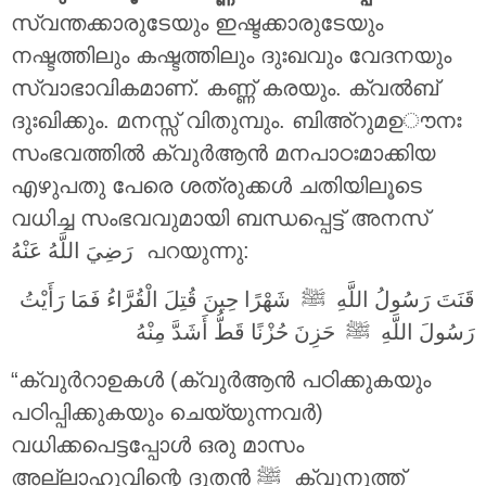
സ്വന്തക്കാരുടേയും ഇഷ്ടക്കാരുടേയും
നഷ്ടത്തിലും കഷ്ടത്തിലും ദുഃഖവും വേദനയും
സ്വാഭാവികമാണ്. കണ്ണ് കരയും. ക്വൽബ്
ദുഃഖിക്കും. മനസ്സ് വിതുമ്പും. ബിഅ്റുമഉൗനഃ
സംഭവത്തിൽ ക്വുർആൻ മനപാഠഃമാക്കിയ
എഴുപതു പേരെ ശത്രുക്കൾ ചതിയിലൂടെ
വധിച്ച സംഭവവുമായി ബന്ധപ്പെട്ട് അനസ്
رَضِيَ اللَّهُ عَنْهُ
പറയുന്നു:
قَنَتَ رَسُولُ اللَّهِ ‎ﷺ شَهْرًا حِينَ قُتِلَ الْقُرَّاءُ فَمَا رَأَيْتُ
رَسُولَ اللَّهِ ‎ﷺ حَزِنَ حُزْنًا قَطُّ أَشَدَّ مِنْهُ
“ക്വുർറാഉകൾ (ക്വുർആൻ പഠിക്കുകയും
പഠിപ്പിക്കുകയും ചെയ്യുന്നവർ)
വധിക്കപെട്ടപ്പോൾ ഒരു മാസം
അല്ലാഹുവിന്റെ ദൂതൻ ‎ﷺ ക്വുനൂത്ത്