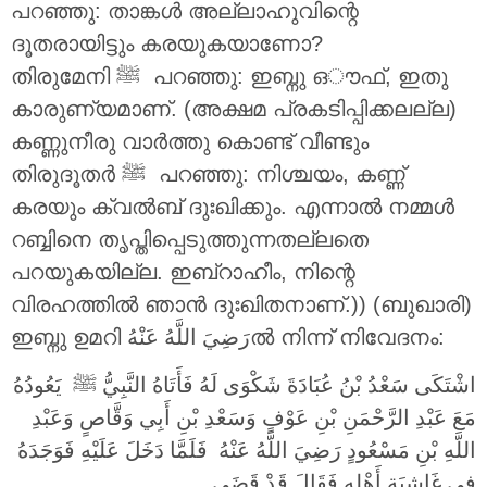
പറഞ്ഞു: താങ്കൾ അല്ലാഹുവിന്റെ
ദൂതരായിട്ടും കരയുകയാണോ?
തിരുമേനി ‎ﷺ പറഞ്ഞു: ഇബ്നു ഒൗഫ്, ഇതു
കാരുണ്യമാണ്. (അക്ഷമ പ്രകടിപ്പിക്കലല്ല)
കണ്ണുനീരു വാർത്തു കൊണ്ട് വീണ്ടും
തിരുദൂതർ ‎ﷺ പറഞ്ഞു: നിശ്ചയം, കണ്ണ്
കരയും ക്വൽബ് ദുഃഖിക്കും. എന്നാൽ നമ്മൾ
റബ്ബിനെ തൃപ്തിപ്പെടുത്തുന്നതല്ലതെ
പറയുകയില്ല. ഇബ്റാഹീം, നിന്റെ
വിരഹത്തിൽ ഞാൻ ദുഃഖിതനാണ്.)) (ബുഖാരി)
ഇബ്നു ഉമറി
رَضِيَ اللَّهُ عَنْهُ
ൽ നിന്ന് നിവേദനം:
اشْتَكَى سَعْدُ بْنُ عُبَادَةَ شَكْوَى لَهُ فَأَتَاهُ النَّبِيُّ ‎ﷺ يَعُودُهُ
مَعَ عَبْدِ الرَّحْمَنِ بْنِ عَوْفٍ وَسَعْدِ بْنِ أَبِي وَقَّاصٍ وَعَبْدِ
اللَّهِ بْنِ مَسْعُودٍ رَضِيَ اللَّهُ عَنْهُ فَلَمَّا دَخَلَ عَلَيْهِ فَوَجَدَهُ
فِي غَاشِيَةِ أَهْلِهِ فَقَالَ قَدْ قَضَى