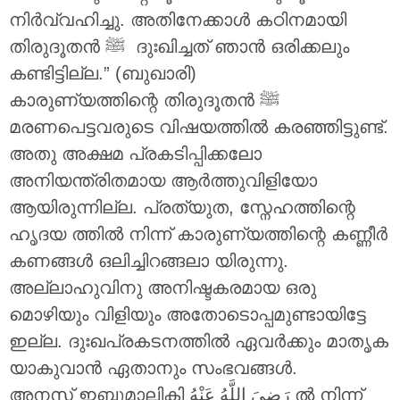
നിർവ്വഹിച്ചു. അതിനേക്കാൾ കഠിനമായി
തിരുദൂതൻ ‎ﷺ ദുഃഖിച്ചത് ഞാൻ ഒരിക്കലും
കണ്ടിട്ടില്ല.” (ബുഖാരി)
കാരുണ്യത്തിന്റെ തിരുദൂതൻ ‎ﷺ
മരണപെട്ടവരുടെ വിഷയത്തിൽ കരഞ്ഞിട്ടുണ്ട്.
അതു അക്ഷമ പ്രകടിപ്പിക്കലോ
അനിയന്ത്രിതമായ ആർത്തുവിളിയോ
ആയിരുന്നില്ല. പ്രത്യുത, സ്നേഹത്തിന്റെ
ഹൃദയ ത്തിൽ നിന്ന് കാരുണ്യത്തിന്റെ കണ്ണീർ
കണങ്ങൾ ഒലിച്ചിറങ്ങലാ യിരുന്നു.
അല്ലാഹുവിനു അനിഷ്ടകരമായ ഒരു
മൊഴിയും വിളിയും അതോടൊപ്പമുണ്ടായിട്ടേ
ഇല്ല. ദുഃഖപ്രകടനത്തിൽ ഏവർക്കും മാതൃക
യാകുവാൻ ഏതാനും സംഭവങ്ങൾ.
അനസ് ഇബ്നുമാലികി
رَضِيَ اللَّهُ عَنْهُ
ൽ നിന്ന്