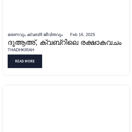
മരണവും ക്വബ്ർ ജീവിതവും
Feb 16, 2025
ദുആഅ്, ക്വബ്റിലെ രക്ഷാകവചം
THADHKIRAH
READ MORE