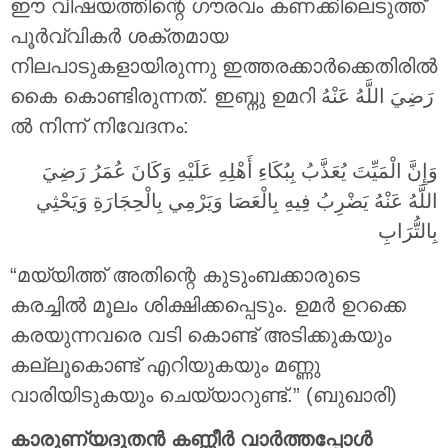
ഈ വിഷയത്തിന്റെ ഗൗരവം കണക്കിലെടുത്ത്
പൂർവ്വികർ ശക്തമായ
നിലപാടുകളായിരുന്നു ഇത്തരക്കാർക്കെതിരിൽ
കൈ കൊണ്ടിരുന്നത്. ഇബ്നു ഉമറി
رَضِيَ اللَّهُ عَنْهُ
ൽ നിന്ന് നിവേദനം:
وَإِنَّ الْمَيِّتَ يُعَذَّبُ بِبُكَاءِ أَهْلِهِ عَلَيْهِ وَكَانَ عُمَرُ رَضِيَ
اللَّهُ عَنْهُ يَضْرِبُ فِيهِ بِالْعَصَا وَيَرْمِي بِالْحِجَارَةِ وَيَحْثِي
بِالتُّرَابِ
“മയ്യിത്ത് അതിന്റെ കുടുംബക്കാരുടെ
കരച്ചിൽ മൂലം ശിക്ഷിക്കപ്പെടും. ഉമർ ഉറക്കെ
കരയുന്നവരെ വടി കൊണ്ട് അടിക്കുകയും
കല്ലൂകൊണ്ട് എറിയുകയും മണ്ണു
വാരിയിടുകയും ചെയ്യാറുണ്ട്.” (ബുഖാരി)
കാരുണ്യദൂതൻ കണ്ണീർ വാർത്തപ്പോൾ