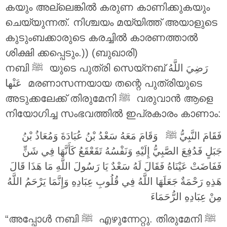
കയും അല്ലെങ്കിൽ കരുണ കാണിക്കുകയും
ചെയ്യുന്നത്. നിശ്ചയം മയ്യിത്ത് അയാളുടെ
കുടുംബക്കാരുടെ കരച്ചിൽ കാരണത്താൽ
ശിക്ഷി ക്കപ്പെടും.)) (ബുഖാരി)
നബി ‎ﷺ യുടെ പുത്രി സെയ്നബ്
عَنْها
മരണാസന്നയായ തന്റെ പുത്രിയുടെ
അടുക്കലേക്ക് തിരുമേനി ‎ﷺ വരുവാൻ ആളെ
നിയോഗിച്ച സംഭവത്തിൽ ഇപ്രകാരം കാണാം:
فَقَامَ النَّبِيُّ ‎ﷺ وَقَامَ مَعَهُ سَعْدُ بْنُ عُبَادَةَ وَمُعَاذُ بْنُ
جَبَلٍ فَدُفِعَ الصَّبِيُّ إِلَيْهِ وَنَفْسُهُ تَقَعْقَعُ كَأَنَّهَا فِي شَنٍّ
فَفَاضَتْ عَيْنَاهُ فَقَالَ لَهُ سَعْدٌ يَا رَسُولَ اللَّهِ مَا هَذَا قَالَ
هَذِهِ رَحْمَةٌ جَعَلَهَا اللَّهُ فِي قُلُوبِ عِبَادِهِ وَإِنَّمَا يَرْحَمُ اللَّهُ
مِنْ عِبَادِهِ الرُّحَمَاءَ
“അപ്പോൾ നബി ‎ﷺ എഴുന്നേറ്റു. തിരുമേനി ‎ﷺ