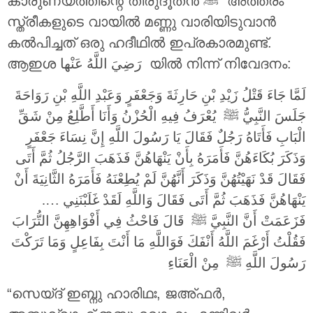
കാരുണ്യത്തിന്റെ തിരുദൂതൻ ‎ﷺ അത്തരം
സ്ത്രീകളുടെ വായിൽ മണ്ണു വാരിയിടുവാൻ
കൽപിച്ചത് ഒരു ഹദീഥിൽ ഇപ്രകാരമുണ്ട്.
ആഇശ
رَضِيَ اللَّهُ عَنْها
യിൽ നിന്ന് നിവേദനം:
لَمَّا جَاءَ قَتْلُ زَيْدِ بْنِ حَارِثَةَ وَجَعْفَرٍ وَعَبْدِ اللَّهِ بْنِ رَوَاحَةَ
جَلَسَ النَّبِيُّ ‎ﷺ يُعْرَفُ فِيهِ الْحُزْنُ وَأَنَا أَطَّلِعُ مِنْ شَقِّ
الْبَابِ فَأَتَاهُ رَجُلٌ فَقَالَ يَا رَسُولَ اللَّهِ إِنَّ نِسَاءَ جَعْفَرٍ
وَذَكَرَ بُكَاءَهُنَّ فَأَمَرَهُ بِأَنْ يَنْهَاهُنَّ فَذَهَبَ الرَّجُلُ ثُمَّ أَتَى
فَقَالَ قَدْ نَهَيْتُهُنَّ وَذَكَرَ أَنَّهُنَّ لَمْ يُطِعْنَهُ فَأَمَرَهُ الثَّانِيَةَ أَنْ
يَنْهَاهُنَّ فَذَهَبَ ثُمَّ أَتَى فَقَالَ وَاللَّهِ لَقَدْ غَلَبْنَنِي ….
فَزَعَمَتْ أَنَّ النَّبِيَّ ‎ﷺ قَالَ فَاحْثُ فِي أَفْوَاهِهِنَّ التُّرَابَ
فَقُلْتُ أَرْغَمَ اللَّهُ أَنْفَكَ فَوَاللَّهِ مَا أَنْتَ بِفَاعِلٍ وَمَا تَرَكْتَ
رَسُولَ اللَّهِ ‎ﷺ مِنْ الْعَنَاءِ
“സെയ്ദ് ഇബ്നു ഹാരിഥഃ, ജഅ്ഫർ,