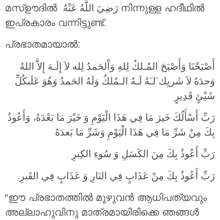
മസ്ഊദിൽ
رَضِيَ اللَّهُ عَنْهُ
നിന്നുള്ള ഹദീഥിൽ
ഇപ്രകാരം വന്നിട്ടുണ്ട്.
പ്രഭാതമായാൽ:
أَصْبَحْنَا وَأَصْبَحَ المُـلكُ لِلهِ وَاْلحَمدُ لِله لاَ إِلَـهَ إِلاَّ اللهُ
وَحدَهُ لاَ شَريِك َلـَهُ لَـهُ الـمُلكُ وَلَهُ الحَمدُ وَهُوَ عَلَىكُلِّ
شَيْئٍ قَدِيرٍ
رَبِّ أَسْأَلُكَ خَيرَ مَا فِي هَذَا الْيَوْمِ وَ خَيْرَ مَا بَعْدَهُ، وَأَعُوذُ
بِكَ مِنْ شَرِّ مَا فِي هَذَا الْيَوْمِ وَشَرِّ مَا بَعدَهُ
رَبِّ أَعُوذُ بِكَ مِنَ الكَسَلِ وَ سُوءِ الكِبرِ
رَبِّ أَعُوذُ بِكَ مِنْ عَذَابٍ فِي النَارِ وَ عَذَابٍ فِي القَبرِ.
“ഈ പ്രഭാതത്തിൽ മുഴുവൻ ആധിപത്യവും
അല്ലാഹുവിനു മാത്രമായിരിക്കെ ഞങ്ങൾ