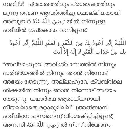
നബി ‎ﷺ പ്രഭാതത്തിലും പ്രദോഷത്തിലും
മൂന്നു തവണ ആവർത്തിച്ചു ചൊല്ലിയതായി
അബൂബർ
رَضِيَ اللَّهُ عَنْهُ
യിൽ നിന്നുള്ള
ഹദീഥിൽ ഇപ്രകാരം വന്നിട്ടുണ്ട്.
اللَّهُمَّ إِنِّى أَعُوذُ بِكَ مِنَ الْكُفْرِ وَالْفَقْرِ اللَّهُمَّ إِنِّى أَعُوذُ
بِكَ مِنْ عَذَاب الْقَبْرِ لاَ إِلَهَ إِلاَّ أَنْتَ
“അല്ലാഹുവേ അവിശ്വാസത്തിൽ നിന്നും
ദാരിദ്ര്യത്തിൽ നിന്നും ഞാൻ നിന്നോട്
അഭയം തേടുന്നു. അല്ലാഹുവേ ക്വബ്റിലെ
ശിക്ഷയിൽ നിന്നും ഞാൻ നിന്നോട് അഭയം
തേടുന്നു. യഥാർത്ഥ ആരാധ്യനായി
നീയല്ലാതെ മറ്റാരുമില്ല” (അൽബാനി
ഹദീഥിനെ ഹസനെന്ന് വിശേഷിപ്പിച്ചിട്ടുണ്ട്)
അനസി
رَضِيَ اللَّهُ عَنْهُ
ൽ നിന്ന് നിവേദനം.