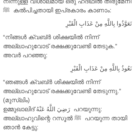
നിന്നുള്ള വിശാലമായ ഒരു ഹദീഥിൽ തിരുമേനി
‎ﷺ കൽപിച്ചതായി ഇപ്രകാരം കാണാം:
تَعَوَّذُوا بِاللَّهِ مِنْ عَذَابِ الْقَبْرِ
“നിങ്ങൾ ക്വബ്ർ ശിക്ഷയിൽ നിന്ന്
അല്ലാഹുവോട് രക്ഷക്കുവേണ്ടി തേടുക.”
അവർ പറഞ്ഞു:
نَعُوذُ بِاللَّهِ مِنْ عَذَابِ الْقَبْرِ
“ഞങ്ങൾ ക്വബ്ർ ശിക്ഷയിൽ നിന്ന്
അല്ലാഹുവോട് രക്ഷക്കുവേണ്ടി തേടുന്നു.”
(മുസ്‌ലിം)
ഉമ്മുഖാലിദ്
رَضِيَ اللَّهُ عَنْهُ
പറയുന്നു:
അല്ലാഹുവിന്റെ റസൂൽ ‎ﷺ പറയുന്ന തായി
ഞാൻ കേട്ടു: