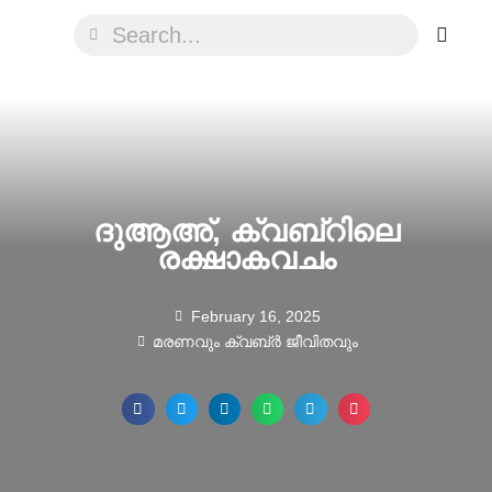
ദുആഅ്, ക്വബ്റിലെ
രക്ഷാകവചം
February 16, 2025
മരണവും ക്വബ്ർ ജീവിതവും