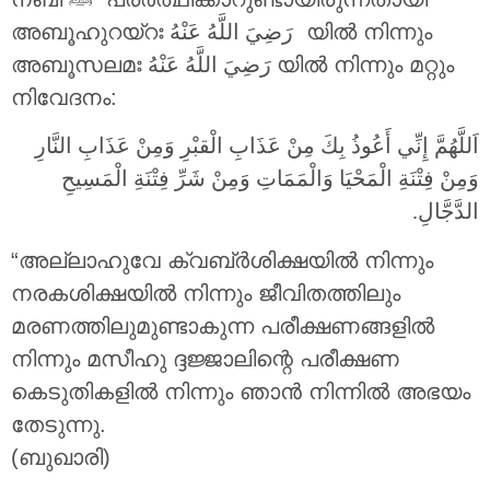
അബൂഹുറയ്റഃ
رَضِيَ اللَّهُ عَنْهُ
യിൽ നിന്നും
അബൂസലമഃ
رَضِيَ اللَّهُ عَنْهُ
യിൽ നിന്നും മറ്റും
നിവേദനം:
اَللَّهُمَّ إِنِّي أَعُوذُ بِكَ مِنْ عَذَابِ الْقبْرِ وَمِنْ عَذَابِ النَّارِ
وَمِنْ فِتْنَةِ الْمَحْيَا وَالْمَمَاتِ وَمِنْ شَرِّ فِتْنَةِ الْمَسِيحِ
الدَّجَّالِ.
“അല്ലാഹുവേ ക്വബ്ർശിക്ഷയിൽ നിന്നും
നരകശിക്ഷയിൽ നിന്നും ജീവിതത്തിലും
മരണത്തിലുമുണ്ടാകുന്ന പരീക്ഷണങ്ങളിൽ
നിന്നും മസീഹു ദ്ദജ്ജാലിന്റെ പരീക്ഷണ
കെടുതികളിൽ നിന്നും ഞാൻ നിന്നിൽ അഭയം
തേടുന്നു.
(ബുഖാരി)