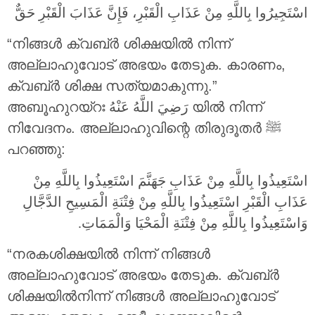
اسْتَجِيرُوا بِاللَّهِ مِنْ عَذَابِ الْقَبْرِ، فَإِنَّ عَذَابَ الْقَبْرِ حَقٌّ
“നിങ്ങൾ ക്വബ്ർ ശിക്ഷയിൽ നിന്ന്
അല്ലാഹുവോട് അഭയം തേടുക. കാരണം,
ക്വബ്ർ ശിക്ഷ സത്യമാകുന്നു.”
അബൂഹുറയ്റഃ
رَضِيَ اللَّهُ عَنْهُ
യിൽ നിന്ന്
നിവേദനം. അല്ലാഹുവിന്റെ തിരുദൂതർ ‎ﷺ
പറഞ്ഞു:
اسْتَعِيذُوا بِاللَّهِ مِنْ عَذَابِ جَهَنَّمَ اسْتَعِيذُوا بِاللَّهِ مِنْ
عَذَابِ الْقَبْرِ اسْتَعِيذُوا بِاللَّهِ مِنْ فِتْنَةِ الْمَسِيحِ الدَّجَّالِ
وَاسْتَعِيذُوا بِاللَّهِ مِنْ فِتْنَةِ الْمَحْيَا وَالْمَمَاتِ.
“നരകശിക്ഷയിൽ നിന്ന് നിങ്ങൾ
അല്ലാഹുവോട് അഭയം തേടുക. ക്വബ്ർ
ശിക്ഷയിൽനിന്ന് നിങ്ങൾ അല്ലാഹുവോട്