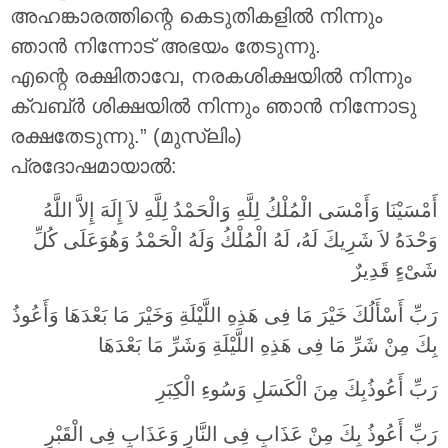
അഹങ്കാരത്തിന്റെ കെടുതികളിൽ നിന്നും
ഞാൻ നിന്നോട് അഭയം തേടുന്നു.
എന്റെ രക്ഷിതാവേ, നരകശിക്ഷയിൽ നിന്നും
ക്വബ്ർ ശിക്ഷയിൽ നിന്നും ഞാൻ നിന്നോടു
രക്ഷതേടുന്നു.” (മുസ്‌ലിം)
പ്രദോഷമായാൽ:
أَمْسَيْنَا وَأَمْسَى الْمُلْكُ لِلَّهِ وَالْحَمْدُ لِلَّهِ لاَ إِلَهَ إِلاَّ اللَّهُ
وَحْدَهُ لاَ شَرِيكَ لَهُ، لَهُ الْمُلْكُ وَلَهُ الْحَمْدُ وَهُوَعَلَى كُلِّ
شَىْءٍ قَدِيرٌ
رَبِّ أَسْأَلُكَ خَيْرَ مَا فِى هَذِهِ اللَّيْلَةِ وَخَيْرَ مَا بَعْدَهَا وَأَعُوذُ
بِكَ مِنْ شَرِّ مَا فِى هَذِهِ اللَّيْلَةِ وَشَرِّ مَا بَعْدَهَا
رَبِّ أَعُوذُبِكَ مِنَ الْكَسَلِ وَسُوءِ الْكِبَرِ
رَبِّ أَعُوذُ بِكَ مِنْ عَذَابٍ فِى النَّارِ وَعَذَابٍ فِى الْقَبْرِ