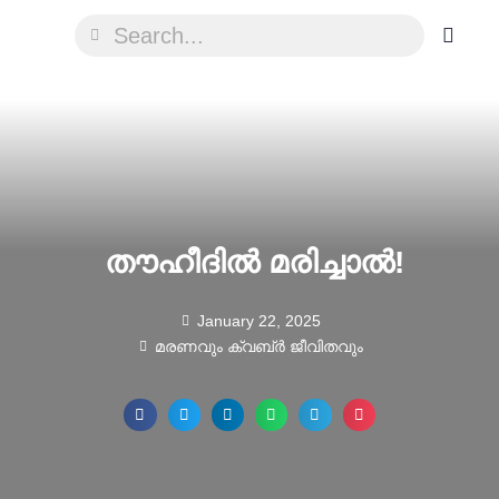
തൗഹീദിൽ മരിച്ചാൽ!
January 22, 2025
മരണവും ക്വബ്ർ ജീവിതവും