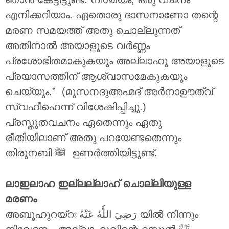
എനിക്കറിയാം. ഏതൊരു ദാസനാണോ തന്റെ
മരണ സമയത്ത് അതു ചൊല്ലുന്നത്
അതിനാൽ അയാളുടെ വർണ്ണം
പ്രശോഭിതമാകുകയും അല്ലാഹു അയാളുടെ
പ്രയാസത്തിന് ആശ്വാസമേകുകയും
ചെയ്യും.” (മുസനദുഅഹ്മദ് അർനാഊത്വ്
സ്വഹീഹെന്ന് വിശേഷിപ്പിച്ചു.)
പ്രസ്തുതവചനം ഏതെന്നും ഏതു
രീതിയിലാണ് അതു പറയേണ്ടതെന്നും
തിരുനബി ‎ﷺ ഉണർത്തിയിട്ടുണ്ട്.
ലാഇലാഹ ഇല്ലല്ലാഹ് ചൊല്ലിയുള്ള
മരണം
അബൂഹുറയ്റഃ
رَضِيَ اللَّهُ عَنْهُ
യിൽ നിന്നും