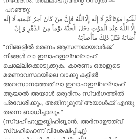
നിവേദനം. അല്ലാഹുവിന്റെ റസൂൽ ‎ﷺ
പറഞ്ഞു:
لَقِّنُوا مَوْتَاكُمْ لَا إِلَهَ إِلَّااللَّهُ فَإِنَّ مَنْ كَانَ آخِرُ كَلِمَتِهِ لَا إِلَهَ
إِلَّا اللَّهُ عِنْدَ الْمَوْتِ دَخَلَ الْجَنَّةَ يَوْماً مِنَ الدَّهْرِ وَ إِنْ
أَصَابَهُ قَبْلَ ذَلِكَ ماَأَصاَبَهُ
“നിങ്ങളിൽ മരണം ആസന്നമായവർക്ക്
നിങ്ങൾ ലാ ഇലാഹഇല്ലല്ലാഹ്
ചൊല്ലിക്കൊടുക്കുക. കാരണം ഒരാളുടെ
മരണാവസ്ഥയിലെ വാക്കു കളിൽ
അവസാനത്തേത് ലാ ഇലാഹഇല്ലല്ലാഹ്
ആയാൽ അയാൾ ഒരുദിനം സ്വർഗത്തിൽ
പ്രവേശിക്കും, അതിനുമുമ്പ് അയാൾക്ക് എന്തു
തന്നെ ബാധിച്ചാലും.”
(സ്വഹീഹുഇബ്നിഹിബ്ബാൻ. അർനാഊത്വ്
സ്വഹീഹെന്ന് വിശേഷിപ്പിച്ചു)