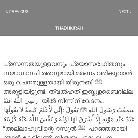
PREVIOUS
NEXT
THADHKIRAH
പ്രസന്നതയുള്ളവനും പ്രയാസരഹിതനും
സമാധാനചി ത്തനുമായി മരണം വരിക്കുവാൻ
ഒരു വചനമുള്ളതായി തിരുനബി ‎ﷺ
അരുളിയിട്ടുണ്ട്. ത്വൽഹത് ഇബ്നുഉബൈദില്ല
رَضِيَ اللَّهُ عَنْهُ
യിൽ നിന്ന് നിവേദനം.
سَمِعْتُ رَسُولَ اللهِ ‎ﷺ يَقُولُ :إِنِّي لَأَعْلَمُ كَلِمَةً لَاَ يقُولُهَا
عَبْدٌ عِنْدَ مَوْتِهِ إِلَّا أَشْرَقَ لَهَا لَوْنُهُ وَ نَفَّسَ اللَّهُ عَنْهُ كُرْبَتَهُ
“അല്ലാഹുവിന്റെ റസൂൽ ‎ﷺ പറഞ്ഞതായി
ഞാൻ കേട്ടിട്ടുണ്ട്: നിശ്ചയം, ഒരു വചനം