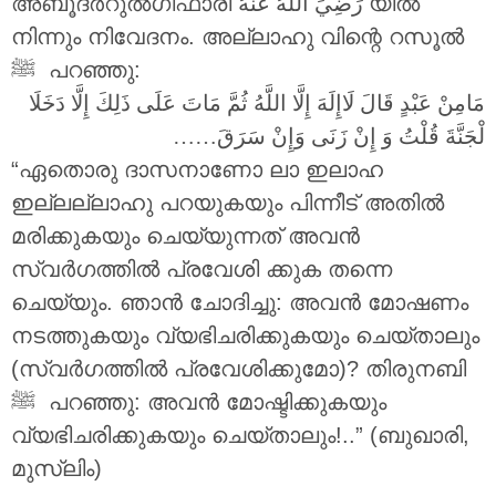
അബൂദർറുൽഗിഫാരി
رَضِيَ اللَّهُ عَنْهُ
യിൽ
നിന്നും നിവേദനം. അല്ലാഹു വിന്റെ റസൂൽ
‎ﷺ പറഞ്ഞു:
مَامِنْ عَبْدٍ قَالَ لَاإِلَهَ إِلَّا اللَّهُ ثُمَّ مَاتَ عَلَى ذَلِكَ إِلَّا دَخَلَا
لْجَنَّةَ قُلْتُ وَ إِنْ زَنَى وَإِنْ سَرَقَ……
“ഏതൊരു ദാസനാണോ ലാ ഇലാഹ
ഇല്ലല്ലാഹു പറയുകയും പിന്നീട് അതിൽ
മരിക്കുകയും ചെയ്യുന്നത് അവൻ
സ്വർഗത്തിൽ പ്രവേശി ക്കുക തന്നെ
ചെയ്യും. ഞാൻ ചോദിച്ചു: അവൻ മോഷണം
നടത്തുകയും വ്യഭിചരിക്കുകയും ചെയ്താലും
(സ്വർഗത്തിൽ പ്രവേശിക്കുമോ)? തിരുനബി
വ്യഭിചരിക്കുകയും ചെയ്താലും!..” (ബുഖാരി,
മുസ്‌ലിം)