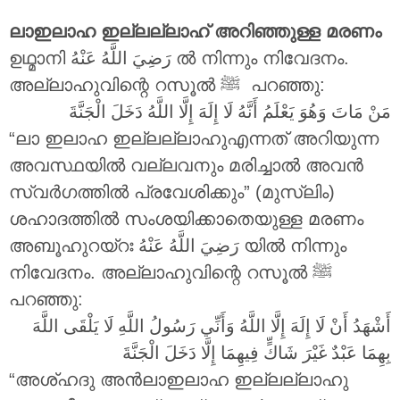
ലാഇലാഹ ഇല്ലല്ലാഹ് അറിഞ്ഞുള്ള മരണം
ഉഥ്മാനി
رَضِيَ اللَّهُ عَنْهُ
ൽ നിന്നും നിവേദനം.
അല്ലാഹുവിന്റെ റസൂൽ ‎ﷺ പറഞ്ഞു:
مَنْ مَاتَ وَهُوَ يَعْلَمُ أَنَّهُ لَا إِلَهَ إِلَّا اللَّهُ دَخَلَ الْجَنَّةَ
“ലാ ഇലാഹ ഇല്ലല്ലാഹുഎന്നത് അറിയുന്ന
അവസ്ഥയിൽ വല്ലവനും മരിച്ചാൽ അവൻ
സ്വർഗത്തിൽ പ്രവേശിക്കും” (മുസ്‌ലിം)
ശഹാദത്തിൽ സംശയിക്കാതെയുള്ള മരണം
അബൂഹുറയ്റഃ
رَضِيَ اللَّهُ عَنْهُ
യിൽ നിന്നും
നിവേദനം. അല്ലാഹുവിന്റെ റസൂൽ ‎ﷺ
പറഞ്ഞു:
أَشْهَدُ أَنْ لَا إِلَهَ إِلَّا اللَّهُ وَأَنِّي رَسُولُ اللَّهِ لَا يَلْقَى اللَّهَ
بِهِمَا عَبْدٌ غَيْرَ شَاكٍّ فِيهِمَا إِلَّا دَخَلَ الْجَنَّةَ
“അശ്ഹദു അൻലാഇലാഹ ഇല്ലല്ലാഹു