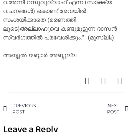
വഅന്നീ റസൂലുല്ലാഹ് എന്ന (സാക്ഷ്യ
വചനങ്ങൾ) കൊണ്ട് അവയിൽ
സംശയിക്കാതെ (മരണത്തി
ലൂടെ)അല്ലാഹുവെ കണ്ടുമുട്ടുന്ന ദാസൻ
സ്വർഗത്തിൽ പ്രവേശിക്കും.” (മുസ്‌ലിം)
അബ്ദുൽ ജബ്ബാർ അബ്ദുല്ല
PREVIOUS
NEXT
POST
POST
Leave a Reply