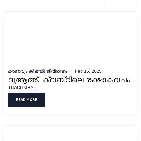
മരണവും ക്വബ്ർ ജീവിതവും
Feb 16, 2025
ദുആഅ്, ക്വബ്റിലെ രക്ഷാകവചം
THADHKIRAH
READ MORE