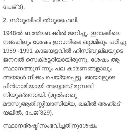
പേജ് 3).
2. സ്വുബിഹി ത്വുഫൈലി.
1948ൽ ബഅ്‌ലബക്കിൽ ജനിച്ചു. ഇറാക്കിലെ
നജഫിലും ശേഷം ഇറാനിലെ ഖുമ്മിലും പഠിച്ചു.
1989 -1991 കാലയളവിൽ ഹിസ്ബുല്ലയുടെ
ജനറൽ സെക്രട്ടറിയായിരുന്നു. ശേഷം ആ
സ്ഥാനത്തുനിന്നും പല കാരണങ്ങളാലും
അയാൾ നീക്കം ചെയ്യപ്പെട്ടു. അയാളുടെ
പിൻഗാമിയായി അബ്ബാസ് മൂസവി
നിയുക്തനായി. (മുൽഹഖു
മൗസുആതിസ്സിയാസിയ്യ, ഖലീൽ അഹ്‌മദ്
യലിൽ, പേജ് 329).
സ്ഥാനഭ്രഷ്ട് സംഭവിച്ചതിനുശേഷം