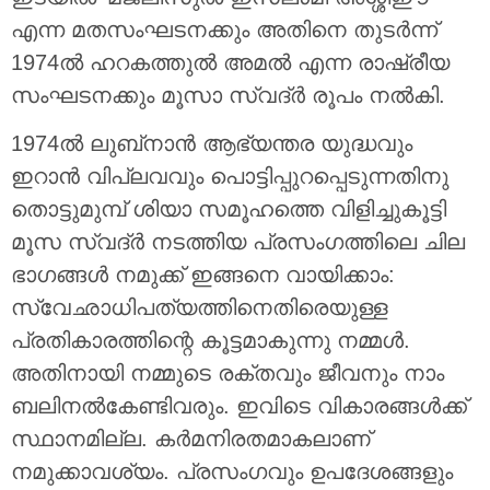
എന്ന മതസംഘടനക്കും അതിനെ തുടർന്ന്
1974ൽ ഹറകത്തുൽ അമൽ എന്ന രാഷ്രീയ
സംഘടനക്കും മൂസാ സ്വദ്ർ രൂപം നൽകി.
1974ൽ ലുബ്‌നാൻ ആഭ്യന്തര യുദ്ധവും
ഇറാൻ വിപ്ലവവും പൊട്ടിപ്പുറപ്പെടുന്നതിനു
തൊട്ടുമുമ്പ് ശിയാ സമൂഹത്തെ വിളിച്ചുകൂട്ടി
മൂസ സ്വദ്ർ നടത്തിയ പ്രസംഗത്തിലെ ചില
ഭാഗങ്ങൾ നമുക്ക് ഇങ്ങനെ വായിക്കാം:
സ്വേഛാധിപത്യത്തിനെതിരെയുള്ള
പ്രതികാരത്തിന്റെ കൂട്ടമാകുന്നു നമ്മൾ.
അതിനായി നമ്മുടെ രക്തവും ജീവനും നാം
ബലിനൽകേണ്ടിവരും. ഇവിടെ വികാരങ്ങൾക്ക്
സ്ഥാനമില്ല. കർമനിരതമാകലാണ്
നമുക്കാവശ്യം. പ്രസംഗവും ഉപദേശങ്ങളും