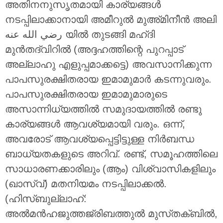
അതിനനുസൃതമായി കാര്യങ്ങൾ
നടപ്പിലാക്കാനായി അമീറുൽ മുഅ്മിനീൻ അലി
رضي الله عنه യിൽ തുടങ്ങി മഹ്ദി
മുൻതദ്വിറിൽ (അദ്ദഹത്തിന്റെ പുറപ്പാട്
അല്ലാഹു എളുപ്പമാക്കട്ടെ) അവസാനിക്കുന്ന
പാപസുരക്ഷിതരായ ഇമാമുമാർ കടന്നുവരും.
പാപസുരക്ഷിതരായ ഇമാമുമാരുടെ
അസാന്നിധ്യത്തിൽ സമുദായത്തിൽ രണ്ടു
കാര്യങ്ങൾ ആവശ്യമായി വരും. ഒന്ന്,
അവരോട് ആവശ്യപ്പെട്ടിട്ടുള്ള നിർബന്ധ
ബാധ്യതകളുടെ അറിവ്. രണ്ട്, സമൂഹത്തിലെ
സാധാരണക്കാരിലും (ആം) വിശ്വാസികളിലും
(ഖാസ്വ്) മതനിയമം നടപ്പിലാക്കൽ.
(ഹിസ്ബുല്ലാഹ്:
അൽമൻഹജുത്തജ്‌രിബത്തുൽ മുസ്‌തക്‌ബിൽ,