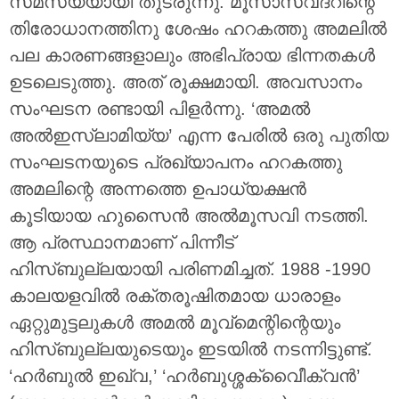
സമസ്യയായി തുടരുന്നു. മൂസാസ്വദ്‌റിന്റെ
തിരോധാനത്തിനു ശേഷം ഹറകത്തു അമലിൽ
പല കാരണങ്ങളാലും അഭിപ്രായ ഭിന്നതകൾ
ഉടലെടുത്തു. അത് രൂക്ഷമായി. അവസാനം
സംഘടന രണ്ടായി പിളർന്നു. ‘അമൽ
അൽഇസ്‌ലാമിയ്യ’ എന്ന പേരിൽ ഒരു പുതിയ
സംഘടനയുടെ പ്രഖ്യാപനം ഹറകത്തു
അമലിന്റെ അന്നത്തെ ഉപാധ്യക്ഷൻ
കൂടിയായ ഹുസൈൻ അൽമൂസവി നടത്തി.
ആ പ്രസ്ഥാനമാണ് പിന്നീട്
ഹിസ്ബുല്ലയായി പരിണമിച്ചത്. 1988 -1990
കാലയളവിൽ രക്തരൂഷിതമായ ധാരാളം
ഏറ്റുമുട്ടലുകൾ അമൽ മൂവ്‌മെന്റിന്റെയും
ഹിസ്ബുല്ലയുടെയും ഇടയിൽ നടന്നിട്ടുണ്ട്.
‘ഹർബുൽ ഇഖ്‌വ,’ ‘ഹർബുശ്ശക്വീൈ‌ക്വൻ’