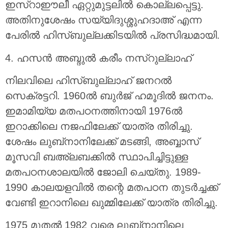
ഇസ്‌റാഈലീ ഏറ്റുമുട്ടലിൽ കൊല്ലപ്പെട്ടു.
അതിനുശേഷം സയ്യിദുശ്ശുഹദാഅ് എന്ന
പേരിൽ ഹിസ്ബുല്ലക്കിടയിൽ പ്രസിദ്ധമായി.
4. ഹസൻ അബ്ദുൽ കരീം നസ്‌റുല്ലാഹ്
നിലവിലെ ഹിസ്ബുല്ലാഹ് ജനറൽ
സെക്രട്ടറി. 1960ൽ ബുർജ് ഹമൂദിൽ ജനനം.
ഇമാമിയ്യ മതപഠനത്തിനായി 1976ൽ
ഇറാക്കിലെ നജഫിലേക്ക് യാത്ര തിരിച്ചു.
ശേഷം ലുബ്‌നാനിലേക്ക് മടങ്ങി, അബ്ബാസ്
മൂസവി ബഅ്‌ലബക്കിൽ സ്ഥാപിച്ചിട്ടുള്ള
മതപഠനശാലയിൽ ജോലി ചെയ്തു. 1989-
1990 കാലയളവിൽ തന്റെ മതപഠന തുടർച്ചക്ക്
വേണ്ടി ഇറാനിലെ ഖുമ്മിലേക്ക് യാത്ര തിരിച്ചു.
1975 മുതൽ 1982 വരെ ലുബ്‌നാനിലെ