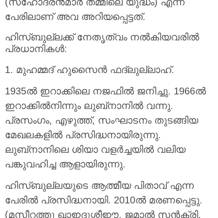
(സഹോദരൻമാർ തമ്മിലെ യുദ്ധം) എന്ന
പേരിലാണ് അവ അറിയപ്പെട്ടത്.
ഹിസ്ബുല്ലക്ക് നേതൃത്വം നൽകിയവരിൽ
പ്രധാനികൾ:
1. മുഹമ്മദ് ഹുസൈൻ ഫദ്‌ലുല്ലാഹ്.
1935ൽ ഇറാക്കിലെ നജഫിൽ ജനിച്ചു. 1966ൽ
ഇറാക്കിൽനിന്നും ലുബ്‌നാനിൽ വന്നു.
പ്രസംഗം, എഴുത്ത്, സംഘാടനം തുടങ്ങിയ
മേഖലകളിൽ പ്രസിദ്ധനായിരുന്നു.
ലുബ്‌നാനിലെ ശിയാ വളർച്ചയിൽ വലിയ
പങ്കുവഹിച്ച ആളായിരുന്നു.
ഹിസ്ബുല്ലയുടെ ആത്മീയ പിതാവ് എന്ന
പേരിൽ പ്രസിദ്ധനായി. 2010ൽ മരണപ്പെട്ടു.
(മസീറത്തു ഖാഇദുശ്ശീഈ, ജമാൽ സൻക്രി,