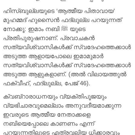
ഹിസ്ബുല്ലയുടെ ‘ആത്മീയ പിതാവായ’
മുഹമ്മദ് ഹുസൈൻ ഫദ്‌ലുല്ല പറയുന്നത്
നോക്കൂ: ഇമാം നബി ﷺ യുടെ
പ്രതിപുരുഷനാണ്. പ്രവാചകൻ
സത്യവിശ്വാസികൾക്ക് സ്വദേഹത്തെക്കാൾ
അടുത്ത ആളായപോലെ ഇമാമുമാർ
സത്യവിശ്വാസികൾക്ക് സ്വദേഹത്തെക്കാൾ
അടുത്ത ആളുകളാണ്. (അൽ വിലായത്തുൽ
ഫക്വീഹ്, ഫദ്‌ലുല്ല, പേജ് 46).
ക്വബ്‌റാരാധനയും വ്യക്തിപൂജയും
വ്യഭിചാരവുമെല്ലാം അനുവദീയമാക്കുന്ന
ഇവരുടെ ആത്മീയ നേതാക്കളെ
നബിയെപ്പോലെ കാണണം എന്ന്
പറയുന്നതിലൂടെ എത്രവലിയ ധിക്കാരവും