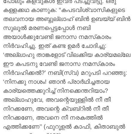
പോലും കളവുകൾ ഇവർ പടച്ചുവിട്ടു. ഒരു
കള്ളക്കഥ കാണുക: “കപടവിശ്വാസികളുടെ
തലവനായ അബ്ദുല്ലാഹ് ബിൻ ഉബയ്യ് ബിൻ
സുലൂൽ മരണപ്പെട്ടപ്പോൾ നബി
അയാൾക്കുവേണ്ടി ജനാസ നമസ്‌കാരം
നിർവഹിച്ചു. ഇത് കണ്ട ഉമർ ചോദിച്ചു:
‘അല്ലാഹു താങ്കളോട് വിലക്കിയ കാര്യമല്ലേ
ഈ കപടനു വേണ്ടി ജനാസ നമസ്‌കാരം
നിർവഹിക്കൽ?’ നബി(സ്വ) മറുപടി പറഞ്ഞു:
‘നിനക്കു നാശം! ഞാൻ പ്രാർഥിച്ചതായ
കാര്യത്തെക്കുറിച്ച് നിനക്കെന്തറിയാം?
അല്ലാഹുവേ, അവന്റെയുള്ളിൽ നീ തീ
നിറക്കണേ, അവന്റെ ക്വബ്‌റിൽ നീ തീ
നിറക്കണേ, അവനെ നീ നരകത്തിൽ
എത്തിക്കണേ’’ (ഫുറൂഉൽ കാഫി, കിതാബുൽ