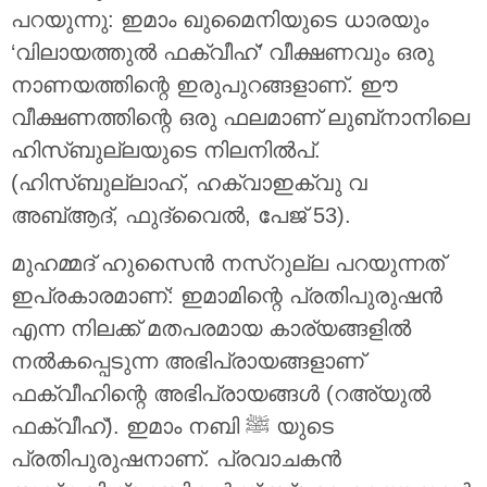
പറയുന്നു: ഇമാം ഖുമൈനിയുടെ ധാരയും
‘വിലായത്തുൽ ഫക്വീഹ്’ വീക്ഷണവും ഒരു
നാണയത്തിന്റെ ഇരുപുറങ്ങളാണ്. ഈ
വീക്ഷണത്തിന്റെ ഒരു ഫലമാണ് ലുബ്‌നാനിലെ
ഹിസ്ബുല്ലയുടെ നിലനിൽപ്.
(ഹിസ്ബുല്ലാഹ്, ഹക്വാഇക്വു വ
അബ്ആദ്, ഫുദ്വൈൽ, പേജ് 53).
മുഹമ്മദ് ഹുസൈൻ നസ്‌റുല്ല പറയുന്നത്
ഇപ്രകാരമാണ്: ഇമാമിന്റെ പ്രതിപുരുഷൻ
എന്ന നിലക്ക് മതപരമായ കാര്യങ്ങളിൽ
നൽകപ്പെടുന്ന അഭിപ്രായങ്ങളാണ്
ഫക്വീഹിന്റെ അഭിപ്രായങ്ങൾ (റഅ്‌യുൽ
ഫക്വീഹ്). ഇമാം നബി ﷺ യുടെ
പ്രതിപുരുഷനാണ്. പ്രവാചകൻ