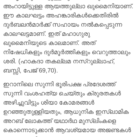
അംറായിട്ടുള്ള ആയത്തുല്ലാ ഖുമൈനിയാണ്.
ഈ കാലഘട്ടം അഹങ്കാരികൾക്കെതിരിൽ
ദുർബലൻമാർക്ക് സഹായം നൽകപ്പെടുന്ന
കാലഘട്ടമാണ്. ഇത് മഹാഗുരു
ഖുമൈനിയുടെ കാലമാണ്. അത്
നിഷേധികളും ദുർമൂർത്തികളും വെറുത്താലും
ശരി. (ഹാകദാ തകല്ലമ നസ്‌റുല്ലാഹ്,
ബസ്സി, പേജ് 69,70).
ഇറാനിലെ സുന്നി ഭൂരിപക്ഷ പ്രദേശത്ത്
സുന്നി വംശഹത്യ ചെയ്തും ക്രുരതകൾ
അഴിച്ചുവിട്ടും ശിയാ കോമരങ്ങൾ
ഉറഞ്ഞുതുള്ളിയതും, ആധുനിക ഇസ്‌ലാമിക
അറബ് ലോകത്ത് യഥാർഥ മുസ്‌ലിംകളെ
കൊന്നൊടുക്കാൻ ആവശ്യമായ അജണ്ടകൾ