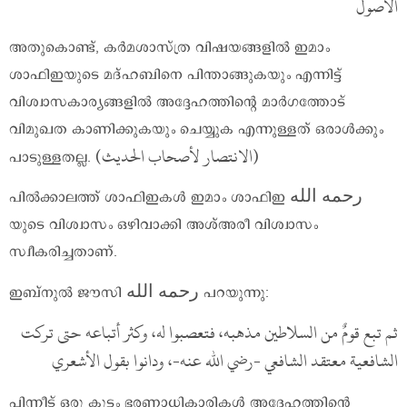
الأصول
അതുകൊണ്ട്, കർമശാസ്ത്ര വിഷയങ്ങളിൽ ഇമാം
ശാഫിഇയുടെ മദ്ഹബിനെ പിന്താങ്ങുകയും എന്നിട്ട്
വിശ്വാസകാര്യങ്ങളിൽ അദ്ദേഹത്തിന്റെ മാർഗത്തോട്
വിമുഖത കാണിക്കുകയും ചെയ്യുക എന്നുള്ളത് ഒരാൾക്കും
(الانتصار لأصحاب الحديث)
പാടുള്ളതല്ല.
പിൽക്കാലത്ത് ശാഫിഇകൾ ഇമാം ശാഫിഇ رحمه الله
യുടെ വിശ്വാസം ഒഴിവാക്കി അശ്അരീ വിശ്വാസം
സ്വീകരിച്ചതാണ്.
ഇബ്നുൽ ജൗസി رحمه الله പറയുന്നു:
ثم تبع قومٌ من السلاطين مذهبه، فتعصبوا له، وكثر أتباعه حتى تركت
الشافعية معتقد الشافعي -رضي الله عنه-، ودانوا بقول الأشعري
പിന്നീട് ഒരു കൂട്ടം ഭരണാധികാരികൾ അദ്ദേഹത്തിന്റെ