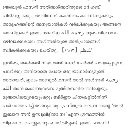
(അബുൽ ഹസൻ അൽഅശ്അരിയുടെ) മദ്ഹബ്
പിൻപറ്റുകയും, അതിനോട് കക്ഷിത്വം കാണിക്കുകയും,
അദ്ദേഹത്തിന്റെ അനുയായികൾ വർദ്ധിക്കുകയും അങ്ങനെ
ശാഫിഇകൾ ഇമാം ശാഫിഇ رحمه الله യുടെ വിശ്വാസം
ഒഴിവാക്കുകയും അശ്അരിയുടെ അഭിപ്രായങ്ങൾ
المنتظم【٢٩/١٣】
സ്വീകരിക്കുകയും ചെയ്തു.
ഇവിടെ, അശ്അരി വിഭാഗത്തിലേക്ക് ചേര്‍ത്ത് പറയപ്പെടുന്ന,
പലര്‍ക്കും അറിയാതെ പോയ ഒരു യാഥാര്‍ഥ്യമുണ്ട്.
അതായത്, ഇമാം അബുല്‍ഹസന്‍ അല്‍ അശ്അരി رحمه
الله താന്‍ കൊണ്ടുനടന്ന മുഅ്തസലിയത്തിന്റെയും
മുഅത്വിലയുടെയും മറ്റും ബിദ്ഈ ചിന്തകളില്‍നിന്ന്
പശ്ചാത്തപിച്ച് മടങ്ങുകയും പ്രസ്തുത തൗബ തന്റെ ‘അല്‍
ഇബാന അന്‍ ഉസ്വൂലിദ്ദിയാ നഃ’ എന്ന ഗ്രന്ഥത്തില്‍
വിളംബരം ചെയ്യുകയും ചെയ്തിട്ടുണ്ട്. ഇമാം ഹാഫിദ്