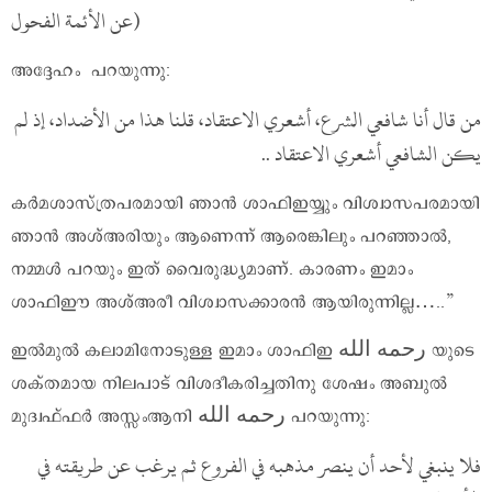
عن الأئمة الفحول)
അദ്ദേഹം പറയുന്നു:
من قال أنا شافعي الشرع، أشعري الاعتقاد، قلنا هذا من الأضداد، إذ لم
يكن الشافعي أشعري الاعتقاد ..
കർമശാസ്ത്രപരമായി ഞാൻ ശാഫിഇയ്യും വിശ്വാസപരമായി
ഞാൻ അശ്അരിയും ആണെന്ന് ആരെങ്കിലും പറഞ്ഞാൽ,
നമ്മൾ പറയും ഇത് വൈരുദ്ധ്യമാണ്. കാരണം ഇമാം
ശാഫിഈ അശ്അരീ വിശ്വാസക്കാരൻ ആയിരുന്നില്ല…..”
ഇൽമുൽ കലാമിനോടുള്ള ഇമാം ശാഫിഇ رحمه الله യുടെ
ശക്തമായ നിലപാട് വിശദീകരിച്ചതിനു ശേഷം അബുൽ
മുദ്വഫ്ഫർ അസ്സംആനി رحمه الله പറയുന്നു:
فلا ينبغي لأحد أن ينصر مذهبه في الفروع ثم يرغب عن طريقته في