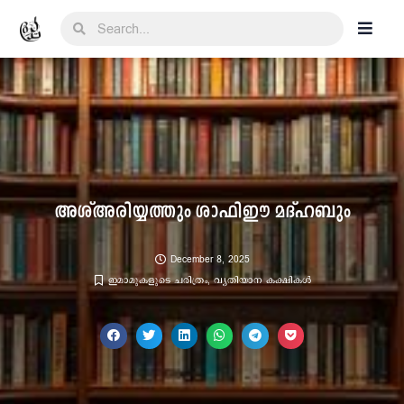
അശ്അരിയ്യത്തും ശാഫിഈ മദ്ഹബും
December 8, 2025
ഇമാമുകളുടെ ചരിത്രം
,
വ്യതിയാന കക്ഷികൾ