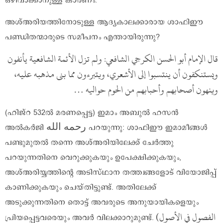
ഒഴിവാക്കാനുള്ള കാരണം.
അശ്അരിയത്തിനോടുള്ള ആദ്യകാലക്കാരായ ശാഫിഈ
പണ്ഡിതന്മാരുടെ സമീപനം എന്തായിരുന്നു?
قال الإمام أبو الحسن الكرجي الشافعي: ولم تزل الأئمة الشافعية يأنفون
ويستنكفون أن ينتسبوا إلى الأشعري، ويتبرءون مما بنى مذهبه عليه،
وينهون أصحابهم وأحبابهم من الحوم حواليه …
(ഹിജ്റ 532ൽ മരണപ്പെട്ട) ഇമാം അബുൽ ഹസൻ
അൽകർജി رحمه الله പറയുന്നു: ശാഫിഈ ഇമാമീങ്ങൾ
പണ്ടുമുതൽ തന്നെ അശ്അരിയിലേക്ക് ചേർത്തു
പറയുന്നതിനെ വെറുക്കുകയും ഉപേക്ഷിക്കുകയും,
അശ്അരിയ്യത്തിന്റെ അടിസ്ഥാന തത്ത്വങ്ങളോട് വിയോജിപ്പ്
കാണിക്കുകയും ചെയ്തിട്ടുണ്ട്. അതിലേക്ക്
അടുക്കുന്നതിനെ തൊട്ട് അവരുടെ അനുയായികളെയും
(الفصول في الأصول
പ്രിയപ്പെട്ടവരെയും അവർ വിലക്കാറുമുണ്ട്.