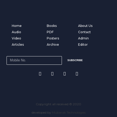
Home
Books
About Us
Audio
PDF
Contact
Video
Posters
Admin
Articles
Archive
Editor
SUBSCRIBE
Copyright all received © 2020
developed by
Mubarak Technologies