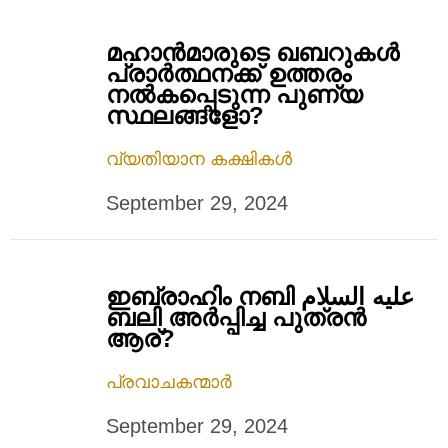
മഹാൻമാരുടെ ഖബറുകൾ
പ്രാർത്ഥനക്ക് ഉത്തരം
നല്‍‍കപ്പെടുന്ന പുണ്യ
സ്ഥലങ്ങളോ?
വ്യതിയാന കക്ഷികൾ
September 29, 2024
ഇബ്രാഹിം നബി عليه السلام
ബലി അർപ്പിച്ച പുത്രന്‍
ആര്?
പ്രവാചകന്മാർ
September 29, 2024