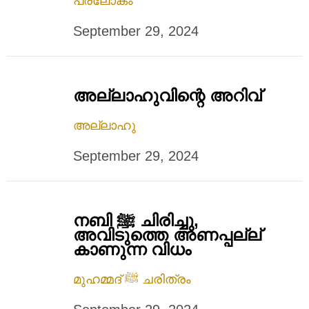
പരലോകം
September 29, 2024
അല്ലാഹുവിന്റെ അറിവ്
അല്ലാഹു
September 29, 2024
നബി ﷺ ചിരിച്ചു,
അവിടുത്തെ അണപ്പല്ല്
കാണുന്ന വിധം
മുഹമ്മദ് ﷺ ചരിത്രം