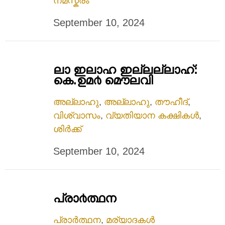
നമസ്കരം
September 10, 2024
ലാ ഇലാഹ ഇല്ലല്ലാഹ്:
കെ.ഉമ൪ മൌലവി
അല്ലാഹു
,
അല്ലാഹു
,
തൗഹീദ്
,
വിശ്വാസം
,
വ്യതിയാന കക്ഷികൾ
,
ശിർക്ക്
September 10, 2024
പ്രാ൪ത്ഥന
പ്രാർത്ഥന
,
മര്യാദകൾ