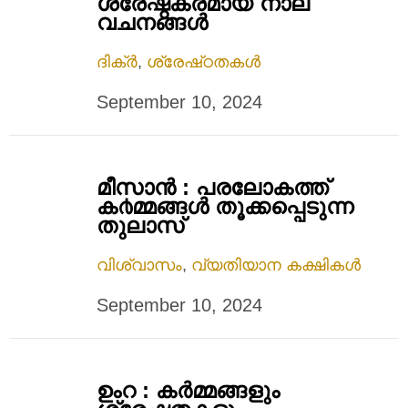
ശ്രേഷ്ഠകരമായ നാല്
വചനങ്ങള്‍
ദിക്ർ
,
ശ്രേഷ്‌ഠതകൾ
September 10, 2024
മീസാൻ : പരലോകത്ത്
ക൪മ്മങ്ങള്‍ തൂക്കപ്പെടുന്ന
തുലാസ്
വിശ്വാസം
,
വ്യതിയാന കക്ഷികൾ
September 10, 2024
ഉംറ : കർമ്മങ്ങളും