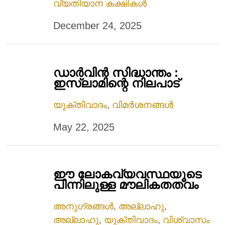
വ്യതിയാന കക്ഷികൾ
December 24, 2025
ഡാർവിൻ സിദ്ധാന്തം :
ഇസ്ലാമിന്റെ നിലപാട്
യുക്തിവാദം
,
വിമർശനങ്ങൾ
May 22, 2025
ഈ ലോകവ്യവസ്ഥയുടെ
പിന്നിലുള്ള മൗലികതത്വം
അനുഗ്രങ്ങൾ
,
അല്ലാഹു
,
അല്ലാഹു
,
യുക്തിവാദം
,
വിശ്വാസം