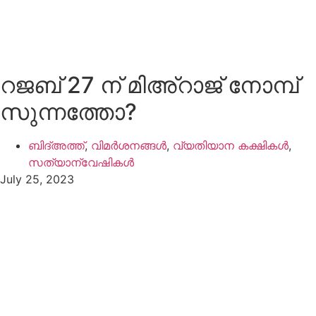
റജബ് 27 ന് മിഅ്റാജ് നോമ്പ്
സുന്നത്തോ?
ബിദ്അത്ത്
,
വിമർശനങ്ങൾ
,
വ്യതിയാന കക്ഷികൾ
,
സത്യാന്വേഷികൾ
July 25, 2023