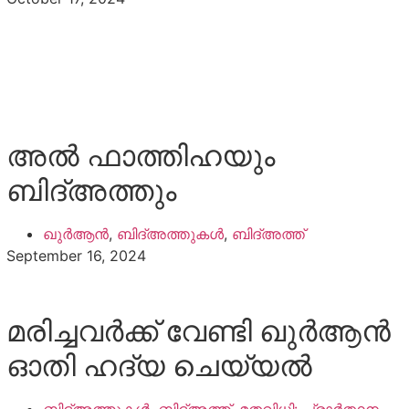
അൽ ഫാത്തിഹയും
ബിദ്അത്തും
ഖുർആൻ
,
ബിദ്അത്തുകൾ
,
ബിദ്അത്ത്
September 16, 2024
മരിച്ചവര്‍ക്ക്‌ വേണ്ടി ഖുർആൻ
ഓതി ഹദ്‌യ ചെയ്യല്‍