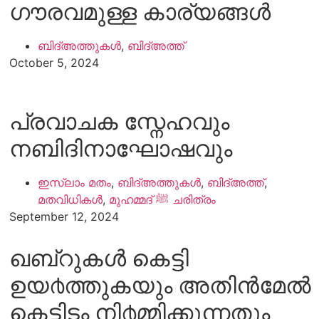
ഗൗരവമുള്ള കാര്യങ്ങൾ
ബിദ്അത്തുകൾ
,
ബിദ്അത്ത്
October 5, 2024
പ്രവാചക സ്നേഹവും
നബിദിനാഘോഷവും
ഇസ്ലാം മതം
,
ബിദ്അത്തുകൾ
,
ബിദ്അത്ത്
,
മതവിധികൾ
,
മുഹമ്മദ് ﷺ ചരിത്രം
September 12, 2024
ഖബ്റുകള്‍ കെട്ടി
ഉയ൪ത്തുകയും അതിന്‍മേല്‍
കെട്ടിടം നി൪മ്മിക്കുന്നതും