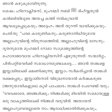
ഞാൻ കഴുകുമായിരുന്നു.
ശേഷം ഹിറോക്ലിയസ്, മുഹമ്മദ് നബി ‎ﷺ ദിഹ്യ്യതുൽ
കൽബിയിലൂടെ അയച്ച കത്ത് നൽകുവാൻ
ആവശ്യപ്പെടുകയും അദ്ദേഹം അത് തുറന്ന് വായിക്കുകയും
ചെയ്തു: “പരമ കാരുണികനും കരുണാനിധിയുമായ
അല്ലാഹുവിന്റെ തിരുനാമത്തിൽ, അല്ലാഹുവിന്റെ ദാസനും
ദൂതനുമായ മുഹമ്മദ് റോമാ സാമ്രാജ്യത്തിന്റെ
മഹാരാജാവായ ഹിറോക്ലിയസിന് എഴുതുന്നത്: സന്മാർഗ്ഗം
പിൻപറ്റിയവർക്ക് സമാധാനമുണ്ടാകട്ടേ… ഞാൻ താങ്കളെ
ഇസ്ലാമിലേക്ക് ക്ഷണിക്കുന്നു. ഇസ്ലാം സ്വീകരിച്ചാൽ താങ്കൾ
രക്ഷപ്പെടും. ഇസ്ലാമിനോട് വിമുഖനായാൽ കർഷകരുടെ
(അനുയായികളുടെ) കൂടി പാപഭാരം താങ്കൾ പേറേണ്ടി വരും.
“വേദക്കാരേ, ഞങ്ങൾക്കും നിങ്ങൾക്കു മിടയിൽ സമമായുള്ള
ഒരു വാക്യത്തിലേക്ക് നിങ്ങൾ വരുവിൻ. അതായത്
അല്ലാഹുവെയല്ലാതെ നാം ആരാധിക്കാതിരിക്കുകയും,