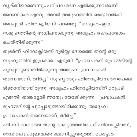
വ്യക്തിയാണെന്നും പരിച്ഛേദന ഏൽക്കുന്നവരാണ്
അറബികൾ എന്നും അവർ അദ്ദേഹത്തിന് മൊഴിനൽകി.
അപ്പോൾ ഹിറോക്ലിയസ് പറഞ്ഞു: “അദ്ദേഹം ഈ
സമൂഹത്തിന്റെ അധിപനാകുന്നു; അദ്ദേഹം രംഗപ്രവേശം
ചെയ്തിരിക്കുന്നു”
തുടർന്ന് ഹിറോക്ലിയസ് റൂമിയ്യഃ ദേശത്തെ തന്റെ ഒരു
സുഹൃത്തിന് ഇപ്രകാരം എഴുതി: “പ്രവാചകൻ മുഹമ്മദിന്റെ
പുറപ്പാടുണ്ടായിരിക്കുന്നു. അദ്ദേഹം പ്രവാചകൻ
തന്നെയാണ്, തീർച്ച” സുഹൃത്തും ഹിറോക്ലിയസിനെപേലെ
ജ്ഞാനിയായിരുന്നു. അദ്ദേഹം ഹിറോക്ലിയസിന് മറുപടി
എഴുതി: താങ്കളോട് ഞാനും യോജിക്കുന്നു. “പ്രവാചകൻ
മുഹമ്മദിന്റെ പുറപ്പാടുണ്ടായിരിക്കുന്നു. അദ്ദേഹം
പ്രവാചകൻ തന്നെയാണ്, തീർച്ച”
ഹിംസ്വ് ദേശത്തെ തന്റെ കൊട്ടാരത്തിലേക്ക് ഹിറോക്ലിയസ്,
റോമിലെ പ്രമുഖന്മാരെ ക്ഷണിച്ചുവരുത്തി. കൊട്ടാര