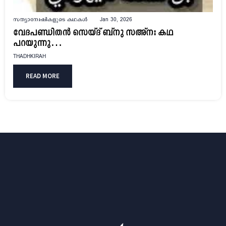
സത്യാന്വേഷികളുടെ കഥകൾ
Jan 30, 2026
വേദപണ്ഡിതൻ സെയ്ദ് ബ്നു സഅ്നഃ കഥ
പറയുന്നു…
THADHKIRAH
READ MORE