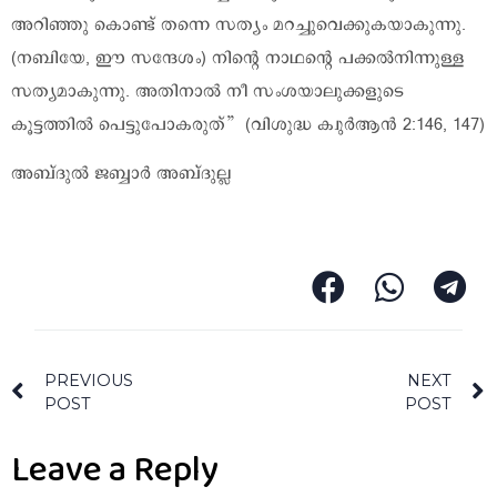
അറിഞ്ഞു കൊണ്ട് തന്നെ സത്യം മറച്ചുവെക്കുകയാകുന്നു.
(നബിയേ, ഈ സന്ദേശം) നിന്റെ നാഥന്റെ പക്കൽനിന്നുള്ള
സത്യമാകുന്നു. അതിനാൽ നീ സംശയാലുക്കളുടെ
കൂട്ടത്തിൽ പെട്ടുപോകരുത്” (വിശുദ്ധ ക്വുർആൻ 2:146, 147)
അബ്ദുൽ ജബ്ബാർ അബ്ദുല്ല
PREVIOUS
NEXT
POST
POST
Leave a Reply