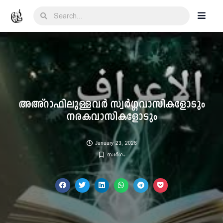
അഅ്റാഫിലുള്ളവർ സ്വർഗ്ഗവാസികളോടും
നരകവാസികളോടും
January 23, 2026
സ്വർഗം