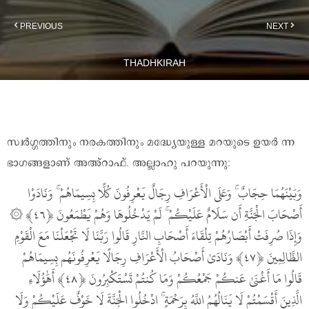
PREVIOUS
NEXT
THADHKIRAH
സ്വർഗ്ഗത്തിനും നരകത്തിനും മദ്ധ്യേയുള്ള മറയുടെ ഉയർ ന്ന
ഭാഗങ്ങളാണ് അഅ്റാഫ്. അല്ലാഹു പറയുന്നു:
وَنَادَوْا
ۚ
وَعَلَى الْأَعْرَافِ رِجَالٌ يَعْرِفُونَ كُلًّا بِسِيمَاهُمْ
ۚ
وَبَيْنَهُمَا حِجَابٌ
۞
لَمْ يَدْخُلُوهَا وَهُمْ يَطْمَعُونَ
ۚ
أَصْحَابَ الْجَنَّةِ أَن سَلَامٌ عَلَيْكُمْ
وَإِذَا صُرِفَتْ أَبْصَارُهُمْ تِلْقَاءَ أَصْحَابِ النَّارِ قَالُوا رَبَّنَا لَا تَجْعَلْنَا مَعَ الْقَوْمِ
الظَّالِمِينَ
وَنَادَىٰ أَصْحَابُ الْأَعْرَافِ رِجَالًا يَعْرِفُونَهُم بِسِيمَاهُمْ
قَالُوا مَا أَغْنَىٰ عَنكُمْ جَمْعُكُمْ وَمَا كُنتُمْ تَسْتَكْبِرُونَ
أَهَٰؤُلَاءِ
ادْخُلُوا الْجَنَّةَ لَا خَوْفٌ عَلَيْكُمْ وَلَا
ۚ
الَّذِينَ أَقْسَمْتُمْ لَا يَنَالُهُمُ اللَّهُ بِرَحْمَةٍ