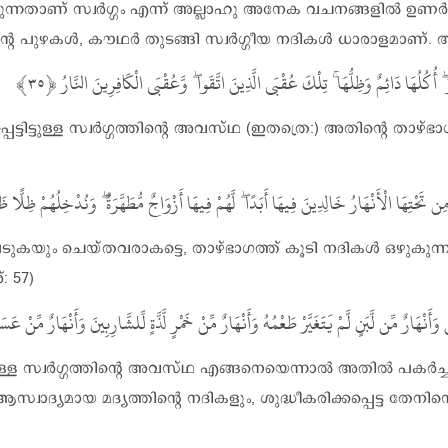
ക്കുന്നതാണ് സ്വർഗ്ഗം എന്ന് അല്ലാഹു അനേക വചനങ്ങളിൽ ഉണർ
ിന്റെ പുഴകൾ, കൗഥർ തുടങ്ങി സ്വർഗ്ഗീയ നദികൾ ധാരാളമാണ്. 
وَّعُقْبَى الْكَافِرِينَ النَّارُ
ۖ
تِلْكَ عُقْبَى الَّذِينَ اتَّقَوا
ۚ
أُكُلُهَا دَائِمٌ وَظِلُّهَا
ۖ
പെട്ടിട്ടുള്ള സ്വർഗ്ഗത്തിന്റെ അവസ്ഥ (ഇതത്രെ:) അതിന്റെ താഴ്
وَنُدْخِلُهُمْ ظِلًّا ظ
ۖ
لَّهُمْ فِيهَا أَزْوَاجٌ مُّطَهَّرَةٌ
ۖ
تَحْتِهَا الْأَنْهَارُ خَالِدِينَ فِيهَا أَبَدًا
യും ചെയ്തവരാകട്ടെ, താഴ്ഭാഗത്ത് കൂടി നദികൾ ഒഴുകുന്ന സ
: 57)
ٍ وَأَنْهَارٌ مِّن لَّبَنٍ لَّمْ يَتَغَيَّرْ طَعْمُهُ وَأَنْهَارٌ مِّنْ خَمْرٍ لَّذَّةٍ لِّلشَّارِبِينَ وَأَنْهَارٌ مِّنْ ع
ിട്ടുള്ള സ്വർഗ്ഗത്തിന്റെ അവസ്ഥ എങ്ങനെയെന്നാൽ അതിൽ പകർച്ച
്വാദ്യമായ മദ്യത്തിന്റെ നദികളും, ശുദ്ധീകരിക്കപ്പെട്ട തേനിന്റെ