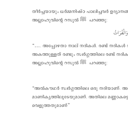
തീർച്ചയായും ധർമ്മനിഷ്ഠ പാലിച്ചവർ ഉദ്യാനങ്ങ
അല്ലാഹുവിന്റെ റസൂൽ ‎ﷺ പറഞ്ഞു:
وَالْفُرَاتُ
“…. അപ്പോഴതാ നാല് നദികൾ. രണ്ട് നദികൾ അ
അകത്തുള്ളത് രണ്ടും സ്വർഗ്ഗത്തിലെ രണ്ട് ന
അല്ലാഹുവിന്റെ റസൂൽ ‎ﷺ പറഞ്ഞു:
“അൽകൗഥർ സ്വർഗ്ഗത്തിലെ ഒരു നദിയാണ്. അതിന
മാണിക്യത്തിലൂടേയുമാണ്. അതിലെ മണ്ണാകട്
വെളുത്തതുമാണ്”