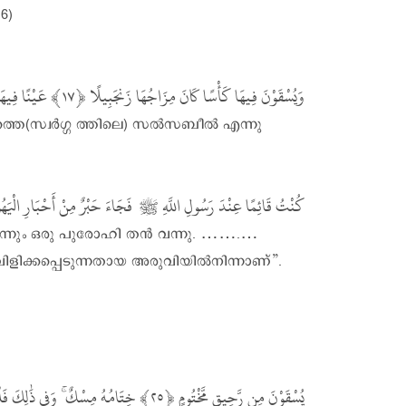
6)
وَيُسْقَوْنَ فِيهَا كَأْسًا كَانَ مِزَاجُهَا زَنجَبِيلًا
عَيْنًا  ‎﴿١٨﴾‏
ത്തെ(സ്വർഗ്ഗ ത്തിലെ) സൽസബീൽ എന്നു
كُنْتُ قَائِمًا عِنْدَ رَسُولِ اللَّهِ ‎ﷺ فَجَاءَ حَبْرٌ مِنْ أَحْبَارِ الْيَهُودِ … قَالَ فَمَا شَرَابُهُمْ عَلَيْهِ قَالَ ‎ﷺ مِنْ عَيْنٍ فِيهَا تُسَمَّى سَلْسَبِيلاً قَالَ صَدَقْتَ.
وَفِي ذَٰلِكَ فَل
ۚ
خِتَامُهُ مِسْكٌ
يُسْقَوْنَ مِن رَّحِيقٍ مَّخْتُومٍ