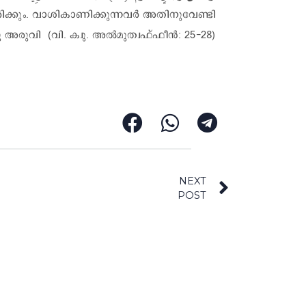
യിരിക്കും. വാശികാണിക്കുന്നവർ അതിനുവേണ്ടി
 അരുവി (വി. ക്വു. അൽമുത്വഫ്ഫീൻ: 25-28)
NEXT
POST