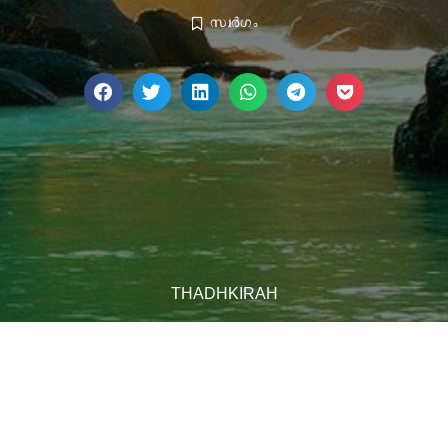
സ്വർഗം
THADHKIRAH