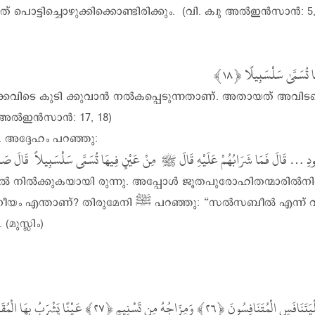
 പൊട്ടിച്ചൊഴുക്കിക്കൊണ്ടിരിക്കും. (വി. ക്വു അൽഇൻസാൻ: 5,
فِيهَا تُسَمَّىٰ سَلْسَبِيلًا
ർക്കവിടെ കുടി ക്കുവാൻ നൽകപ്പെടുന്നതാണ്. അതായത് അവിട
ു. അൽഇൻസാൻ: 17, 18)
നിന്ന് നിവേദനം. അദ്ദേഹം പറഞ്ഞു:
ൽ എന്ന് വിളിക്കപ്പെടുന്നതായ അരുവിയിൽനിന്നാണ്”.
മുസ്ലിം)
ْيَتَنَافَسِ الْمُتَنَافِسُونَ
وَمِزَاجُهُ مِن تَسْنِيمٍ
عَيْنًا يَشْرَبُ بِهَا الْمُقَ