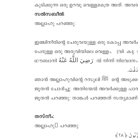
കുടിക്കുന്ന ഒരു ഉറവു വെള്ളമത്രെ അത്. അവരത്
സൽസബീൽ
:
അല്ലാഹു പറഞ്ഞു:
ഇഞ്ചിനീരിന്റെ ചേരുവയുള്ള ഒരു കോപ്പ അവ
പേരുള്ള ഒരു അരുവിയിലെ വെള്ളം. (വി. ക്വ
ഥൗബാനി رَضِيَ اللَّهُ عَنْهُ ൽ 
ഞാൻ അല്ലാഹുവിന്റെ റസൂലി ‎ﷺ ന്റെ അടുക്കൽ നിൽക്കുകയായി രുന്നു. അപ്പോൾ ജൂതപുരോഹിതന്മാരിൽനിന്നും ഒരു പുരോഹി തൻ വന്നു. …….…
ജൂതൻ ചോദിച്ചു: അതിന്മേൽ അവർക്കുള്ള പാനീയം എന്താണ്? തിരുമേനി ‎ﷺ പറഞ്ഞു: “സൽസബീ
ജൂതൻ പറഞ്ഞു: താങ്കൾ പറഞ്ഞത് സത്യമാണ്. (
തസ്നീം:
അല്ലാഹു പറഞ്ഞു:
رَّبُونَ