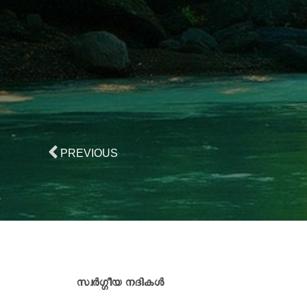
PREVIOUS
സ്വർഗ്ഗീയ നദികൾ