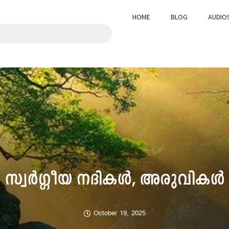
HOME
BLOG
AUDIO
സ്വർഗ്ഗീയ നദികൾ, അരുവികൾ
October 19, 2025