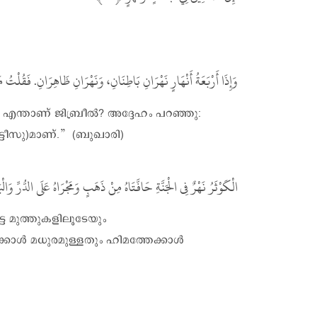
وَإِذَا أَرْبَعَةُ أَنْهَارٍ نَهْرَانِ بَاطِنَانِ، وَنَهْرَانِ ظَاهِرَانِ. فَقُلْتُ مَ
ം എന്താണ് ജിബ്രീൽ? അദ്ദേഹം പറഞ്ഞു:
ട്ടീസു)മാണ്.” (ബുഖാരി)
الْكَوْثَرُ نَهْرٌ فِى الْجَنَّةِ حَافَّتَاهُ مِنْ ذَهَبٍ وَمَجْرَاهُ عَلَى الدُّرِّ 
േ മുത്തുകളിലൂടേയും
്കാൾ മധുരമുള്ളതും ഹിമത്തേക്കാൾ