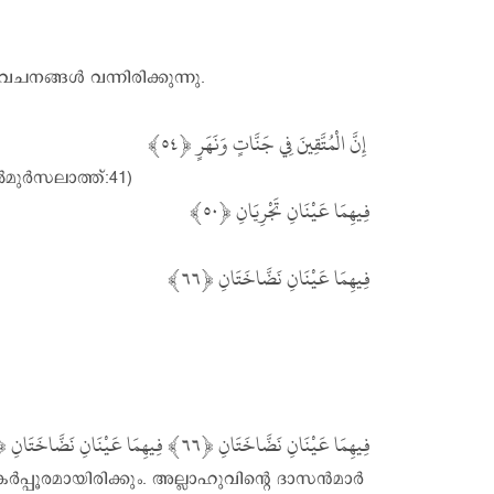
വചനങ്ങൾ വന്നിരിക്കുന്നു.
إِنَّ الْمُتَّقِينَ فِي جَنَّاتٍ وَنَهَرٍ
ൽമുർസലാത്ത്:41)
فِيهِمَا عَيْنَانِ تَجْرِيَانِ
فِيهِمَا عَيْنَانِ نَضَّاخَتَانِ
فِيهِمَا عَيْنَانِ نَضَّاخَتَانِ
കർപ്പൂരമായിരിക്കും. അല്ലാഹുവിന്റെ ദാസൻമാർ