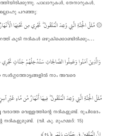
ത്തിയിരിക്കുന്നു. പാലാറുകൾ, തേനാറുകൾ,
അല്ലാഹു പറഞ്ഞു:
تَجْرِي مِن تَحْتِهَا الْأَنْهَارُ
ۖ
مَّثَلُ الْجَنَّةِ الَّتِي وُعِدَ الْمُتَّقُونَ
۞
ഭാഗത്ത് കൂടി നദികൾ ഒഴുകിക്കൊണ്ടിരിക്കും…
وَالَّذِينَ آمَنُوا وَعَمِلُوا الصَّالِحَاتِ سَنُدْخِلُهُمْ جَنَّاتٍ تَجْرِي مِن 
്വർഗ്ഗത്തോട്ടങ്ങളിൽ നാം അവരെ
مَّثَلُ الْجَنَّةِ الَّتِي وُعِدَ الْمُتَّقُونَ ۖ فِيهَا أَنْهَارٌ مِّن مَّاءٍ غَيْرِ آسِن ۖ
 വരാത്ത വെള്ളത്തിന്റെ നദികളുണ്ട്. രുചിഭേദം
 നദികളുമുണ്ട്. (വി. കു. മുഹമ്മദ്: 15)
إِنَّ الْمُتَّقِينَ فِي جَنَّاتٍ وَنَهَرٍ