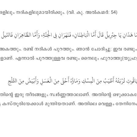
ളിലും നദികളിലുമായിരിക്കും. (വി. കു. അൽക്വമർ: 54)
ا هَذَانِ يَا جِبْرِيلُ قَالَ أَمَّا الْبَاطِنَانِ، فَنَهَرَانِ فِى الْجَنَّةِ، وَأَمَّا الظَّاهِرَانِ فَالنِّيلُ 
കത്തും. രണ്ട് നദികൾ പുറത്തും. ഞാൻ ചോദിച്ചു: ഇവ രണ്ടു
ദികളാണ്. എന്നാൽ പുറത്തുള്ളവ രണ്ടും നൈലും ഫുറാത്തു(യൂഫ്ര
وَالْيَاقُوتِ تُرْبَتُهُ أَطْيَبُ مِنَ الْمِسْكِ وَمَاؤُهُ أَحْلَى مِنَ الْعَسَلِ وَأَبْيَضُ مِنَ الثَّلْجِ
്റെ ഇരു തീരങ്ങളും സ്വർണ്ണത്താലാണ്. അതിന്റെ ഒഴുക്കാകട്ട
ടെ കസ്തൂരിയേക്കാൾ മുന്തിയതാണ്. അതിലെ വെള്ളം തേനിനേക