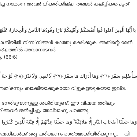
ാഥനെ അവർ ധിക്കരിക്കില്ല, തങ്ങൾ കല്പ്പിക്കപെട്ടത്
يَا أَيُّهَا الَّذِينَ آمَنُوا قُوا أَنفُسَكُمْ وَأَهْلِيكُمْ نَارًا وَقُودُهَا النَّاسُ وَالْحِجَارَةُ عَلَي
ിയിൽ നിന്ന് നിങ്ങൾ കാത്തു രക്ഷിക്കുക. അതിന്റെ മേൽ
ച കാര്യത്തിൽ അവനോടവർ
 (66:6)
سَأُصْلِيهِ سَقَرَ
وَمَا أَدْرَاكَ مَا سَقَرُ
لَا تُبْقِي وَلَا تَذَرُ
لَوَّاحَةٌ 
് ഒന്നും ബാക്കിയാക്കുകയോ വിട്ടുകളയുകയോ ഇല്ല.
ം നേരിടുവാനുള്ള ശക്തിയുണ്ട്. ഈ വിഷയ ത്തിലും
്ന് അവർ ജൽപ്പിച്ചു. അല്ലാഹു പറഞ്ഞു:
وَمَا جَعَلْنَا عِدَّتَهُمْ إِلَّا فِتْنَةً لِّلَّذِينَ كَفَرُوا
ۙ
وَمَا جَعَلْنَا أَصْحَابَ النَّارِ إِلَّا مَلَائِكَةً
േധികൾക്ക് ഒരു പരീക്ഷണം മാത്രമാക്കിയിരിക്കുന്നു… വി.