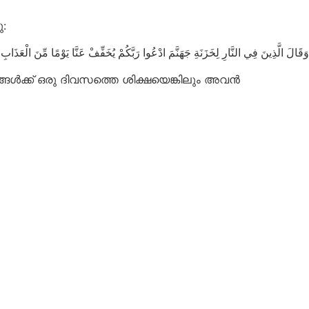
:
وَقَالَ الَّذِينَ فِي النَّارِ لِخَزَنَةِ جَهَنَّمَ ادْعُوا رَبَّكُمْ يُخَفِّفْ عَنَّا يَوْمًا مِّنَ الْعَذَابِ
ഞങ്ങൾക്ക് ഒരു ദിവസത്തെ ശിക്ഷയെങ്കിലും അവൻ