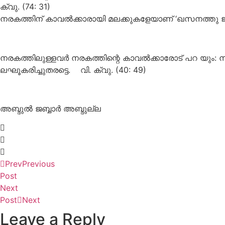
ക്വു. (74: 31)
നരകത്തിന് കാവൽക്കാരായി മലക്കുകളേയാണ് ‘ഖസനത്തു ജഹ
നരകത്തിലുള്ളവർ നരകത്തിന്റെ കാവൽക്കാരോട് പറ യും: നി
ലഘൂകരിച്ചുതരട്ടെ. വി. ക്വു. (40: 49)
അബ്ദുൽ ജബ്ബാർ അബ്ദുല്ല
Prev
Previous
Post
Next
Post
Next
Leave a Reply