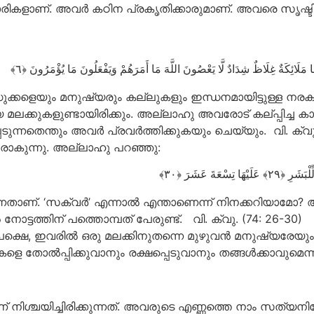
കളാണ്. അവർ കഠിന പ്രകൃതിക്കാരുമാണ്. അവരെ സൃഷ്ടിച്ച ന
ْهَا مَلَائِكَةٌ غِلَاظٌ شِدَادٌ لَّا يَعْصُونَ اللَّهَ مَا أَمَرَهُمْ وَيَفْعَلُونَ مَا يُؤْمَرُونَ
ളെയും മനുഷ്യരും കല്ലുകളും ഇന്ധനമായിട്ടുള്ള നരകാഗ്ന
 മലക്കുകളുണ്ടായിരിക്കും. അല്ലാഹു അവരോട് കല്പ്പിച്
ുന്നതെന്തും അവർ പ്രവർത്തിക്കുകയും ചെയ്യും. വി. ക്വു.
രാകുന്നു. അല്ലാഹു പറഞ്ഞു:
لِّلْبَشَرِ
عَلَيْهَا تِسْعَةَ عَشَرَ
ാണ്. ‘സക്വർ’ എന്നാൽ എന്താണെന്ന് നിനക്കറിയാമോ? അത
ോട്ടത്തിന് പത്തൊമ്പത് പേരുണ്ട്. വി. ക്വു. (74: 26-30)
്. പക്ഷെ, ഇവരിൽ ഒരു മലക്കിനുതന്നെ മുഴുവൻ മനുഷ്യരേയു
കളെ തോൽപ്പിക്കുവാനും രക്ഷപ്പെടുവാനും തങ്ങൾക്കാവുമെന
് നിശ്ചയിച്ചിരിക്കുന്നത്. അവരുടെ എണ്ണത്തെ നാം സത്യനിഷ