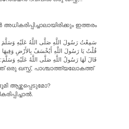
ികരിപ്പിച്ചാലായിരിക്കും ഇത്തരം
سَمِعْتُ رَسُولَ اللَّهِ صَلَّى اللَّهُ عَلَيْهِ وَسَلَ،
قُلْتُ يَا رَسُولَ اللَّهِ أَيُخْسَفُ بِالأَرْضِ وَفِيهَا
قَالَ لَهَا رَسُولُ اللَّهِ صَلَّى اللَّهُ عَلَيْهِ وَسَلَّمَ: ”
ി ആഴ്ത്തപ്പെടുമോ?
ധികരിപ്പിച്ചാൽ.