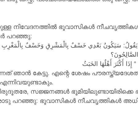
ുള്ള നിവേദനത്തിൽ ഭൂവാസികൾ നീചവൃത്തികൾ അധ
വർ പറഞ്ഞു:
ّمَ يَقُولُ: سَيَكُونُ بَعْدِي خَسْفٌ بِالْمَشْرِقِ وَخَسْفٌ بِالْمَغْرِبِ
 الصَّالِحُونَ؟
 إِذَا أَكْثَرَ أَهْلُهَا الخَبَثُ
 എന്നിവയുണ്ടാകും.
രുദൂതരേ, സജ്ജനങ്ങൾ ഭൂമിയിലുണ്ടായിരിക്കെ ഭൂമ
ിന്റെ റസൂൽ ‎ﷺ അവരോടു പറഞ്ഞു: ഭൂവാസികൾ നീചവൃത്തികൾ അ