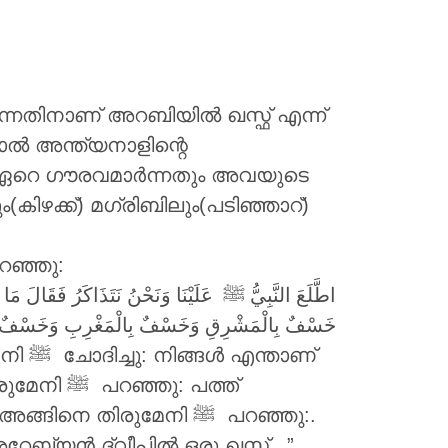
യുന്നതിനാണ് അറബിയിൽ ഖസ്ഫ് എന്ന്
നാൽ അന്ത്യനാളിന്റെ
ൾ ഏറെ ഗൗരവമാർന്നതും അവയുടെ
കിഴക്ക്) മഗ്രിബിലും(പടിഞ്ഞാറ്)
റഞ്ഞു:
ﷺ عَلَيْنَا وَنَحْنُ نَتَذَاكَرُ فَقَالَ مَا تَذَا
خَسْفٌ بِالْمَشْرِقِ وَخَسْفٌ بِالْمَغْرِبِ وَخَسْفٌ…
ു: പത്ത്
ിരുമേനി ‎ﷺ പറഞ്ഞു:.
അറേബ്യൻ ദ്വീപിൽ ഒരു ഖസ്ഫ്,..”