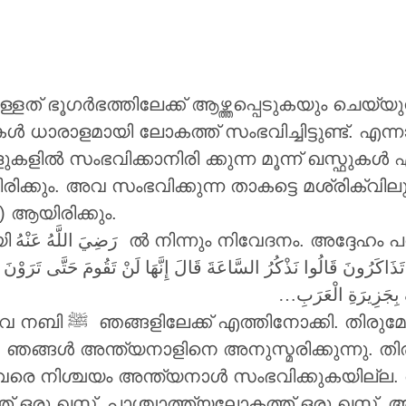
ള്ളത് ഭൂഗർഭത്തിലേക്ക് ആഴ്ത്തപ്പെടുകയും ചെയ്
ൾ ധാരാളമായി ലോകത്ത് സംഭവിച്ചിട്ടുണ്ട്. എന്
ൽ സംഭവിക്കാനിരി ക്കുന്ന മൂന്ന് ഖസ്ഫുക
കും. അവ സംഭവിക്കുന്ന താകട്ടെ മശ്രിക്വിലും(
ആയിരിക്കും.
ി
رَضِيَ اللَّهُ عَنْهُ
ൽ നിന്നും നിവേദനം. അദ്ദേഹം പ
كَرُونَ قَالُوا نَذْكُرُ السَّاعَةَ قَالَ إِنَّهَا لَنْ تَقُومَ حَتَّى تَرَوْنَ قَبْلَهَا ع
 بِجَزِيرَةِ الْعَرَبِ
്ചു: നിങ്ങൾ എന്താണ്
 അന്ത്യനാളിനെ അനുസ്മരിക്കുന്നു. തിരുമേനി ‎ﷺ പറഞ്ഞ
ിശ്ചയം അന്ത്യനാൾ സംഭവിക്കുകയില്ല. അങ്ങിനെ ത
് ഒരു ഖസ്ഫ്, പാശ്ചാത്ത്യലോകത്ത് ഒരു ഖസ്ഫ്, 