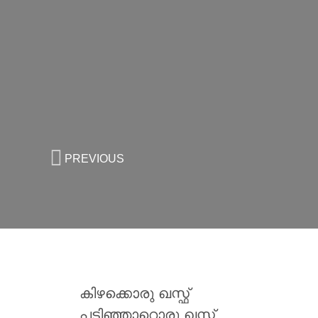
PREVIOUS
കിഴക്കൊരു ഖസ്ഫ്
പടിഞ്ഞാറൊരു ഖസ്ഫ്