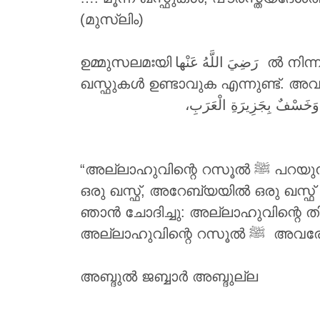
(മുസ്ലിം)
ഉമ്മുസലമഃയി
رَضِيَ اللَّهُ عَنْها
ൽ നിന്ന
ഖസ്ഫുകൾ ഉണ്ടാവുക എന്നുണ്ട്. അ
 وَخَسْفٌ بِجَزِيرَةِ الْعَرَبِ
“അല്ലാഹുവിന്റെ റസൂൽ ‎ﷺ പറയുന്നത് ഞാൻ കേട്ടു. എന്റെ ശേഷം പൗരസ്ത്യദേശത്ത് ഒരു ഖസ്ഫ്, പാശ്ചാത്ത്യലോകത്ത്
ഒരു ഖസ്ഫ്, അറേബ്യയിൽ ഒരു ഖസ്ഫ്
ഞാൻ ചോദിച്ചു: അല്ലാഹുവിന്റെ തി
അല്ലാഹുവ
അബ്ദുൽ ജബ്ബാർ അബ്ദുല്ല