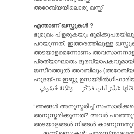
അറേബ്യയിലൊരു ഖസ്ഫ്
എന്താണ് ഖസ്ഫുകൾ ?
ഭൂമുഖം പിളരുകയും ഭൂമിക്കുപരയിലു
പറയുന്നത്. ഇത്തരത്തിലുള്ള ഖസ്ഫുക
അടയാളമെന്നോണം അവസാനനാളുകളി
പ്രത്യാഘാതം ദൂരവ്യാപകവുമായിരിക്
ജസീറത്തുൽ അറബിലും (അറേബ്യ) 
ഹുദയ്ഫഃ ഇബ്നു ഉസയ്ദിൽഗിഫാരിയ
اطَّلَعَ النَّبِيُّ ‎َشْرَ آيَاتٍ فَذَكَرَ… وَثَلَاثَةَ خُسُوفٍ
“ഞങ്ങൾ അനുസ്മരിച്ച് സംസാരിക്കവെ നബി ‎ﷺ ഞങ്ങളിലേക്ക് എത്തിനോക്കി. തിരുമേനി ‎ﷺ ചോദിച
അനുസ്മരിക്കുന്നത്? അവർ പറഞ്ഞു: ഞങ്ങൾ
അടയാളങ്ങൾ നിങ്ങൾ കാണുന്നതുവരെ ന
…. മൂന്ന് ഖസ്ഫുകൾ; പൗരസ്ത്യദേശത്ത