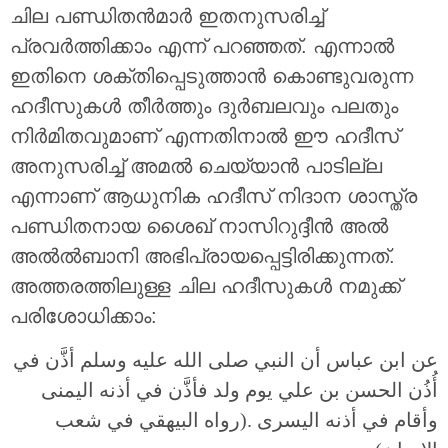
ചില പണ്ഡിതൻമാർ ഇതനുസരിച്ച്
പ്രവർത്തിക്കാം എന്ന് പറഞ്ഞത്. എന്നാൽ
ഇതിനെ ശക്തിപ്പെടുത്താൻ കൊണ്ടുവരുന്ന
ഹദീസുകൾ തീർത്തും ദുർബലവും പലതും
നിർമിതവുമാണ് എന്നതിനാൽ ഈ ഹദീസ്
അനുസരിച്ച് അമൽ ചെയ്യാൻ പാടില്ല
എന്നാണ് ആധുനിക ഹദീസ് നിദാന ശാസ്ത്ര
പണ്ഡിതനായ ശൈഖ് നാസിറുദ്ദീൻ അൽ
അൽൽബാനി അഭിപ്രായപ്പെട്ടിരിക്കുന്നത്.
അത്തരത്തിലുള്ള ചില ഹദീസുകൾ നമുക്ക്
പരിശോധിക്കാം:
عن ابن عباس أن النبي صلى الله عليه وسلم أذَّن في
أُذُن الحسن بن علي يوم ولد فأذَّن في أذنه اليمنى
وأقام في أذنه اليسرى .(رواه البيهقي في شعب