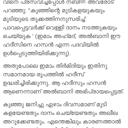
വിനെ പ്രസവിച്ചപ്പോൾ നബിﷺ അവരോട്
പറഞ്ഞു: “കുഞ്ഞിന്റെ മുടികളയുകയും
മുടിയുടെ തൂക്കത്തിനനുസരിച്ച്
പാവപ്പെട്ടവർക്ക് വെള്ളി ദാനം നടത്തുകയും
ചെയ്യുക ‘ (ഇമാം അഹ്‌മദ്, അൽബാനി ഈ
ഹദീസിനെ ഹസൻ എന്ന പദവിയിൽ
ഉൾപ്പെടുത്തിയിരിക്കുന്നു).
അതുപോലെ ഇമാം തിർമിദിയും ഇതിനു
സമാനമായ രൂപത്തിൽ ഹദീസ്
ഉദ്ധരിച്ചിരിക്കുന്നു. ആ ഹദീസും ഹസൻ
ആണെന്നാണ് അൽബാനി അഭിപ്രായപ്പെട്ടത്.
കുഞ്ഞു ജനിച്ചു ഏഴാം ദിവസമാണ് മുടി
കളയേണ്ടതും ദാനം ചെയ്യേണ്ടതും അഖീഖ
അറുക്കേണ്ടതും. എന്തെങ്കിലും കാരണത്താൽ