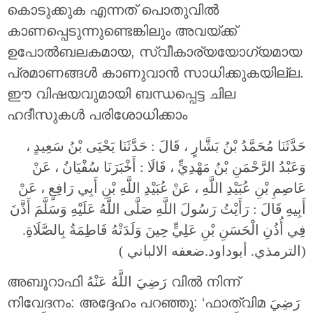
കൊടുക്കുക എന്നത് പൊതുവിൽ
കാണപ്പെടുന്നുണ്ടെങ്കിലും അവയ്ക്ക്
ഉപോൽബലകമായ, സ്വീകാര്യയോഗ്യമായ
പ്രമാണങ്ങൾ കാണുവാൻ സാധിക്കുകയില്ല.
ഈ വിഷയവുമായി ബന്ധപ്പെട്ട ചില
ഹദീസുകൾ പരിശോധിക്കാം
حَدَّثَنَا مُحَمَّدُ بْنُ بَشَّارٍ ، قَالَ : حَدَّثَنَا يَحْيَى بْنُ سَعِيدٍ ،
وَعَبْدُ الرَّحْمَنِ بْنُ مَهْدِيٍّ ، قَالَا : أَخْبَرَنَا سُفْيَانُ ، عَنْ
عَاصِمِ بْنِ عُبَيْدِ اللَّهِ ، عَنْ عُبَيْدِ اللَّهِ بْنِ أَبِي رَافِعٍ ، عَنْ
أَبِيهِ قَالَ : رَأَيْتُ رَسُولَ اللَّهِ صَلَّى اللَّهُ عَلَيْهِ وَسَلَّمَ أَذَّنَ
فِي أُذُنِ الْحَسَنِ بْنِ عَلِيٍّ حِينَ وَلَدَتْهُ فَاطِمَةُ بِالصَّلَاةِ.
(الترمذي. أبوداود.ضعفه الالباني )
അബൂറാഫി رَضِيَ اللَّهُ عَنْهُ വിൽ നിന്ന്
നിവേദനം: അദ്ദേഹം പറഞ്ഞു: ‘ഫാത്വിമ رَضِيَ