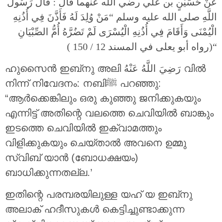
عَنْ حُسَيْنٍ بن علي رضي الله عنهما قَالَ : قَالَ رَسُولُ
اللَّهِ صلى الله عليه وسلم “مَنْ وُلِدَ لَهُ فَأَذَّنَ فِي أُذُنِهِ
الْيُمْنَى وَأَقَامَ فِي أُذُنِهِ الْيُسْرَى لَمْ تَضُرَّهُ أُمُّ الصِّبْيَانِ
“(رواه أبو يعلى في المسند 12 / 150 )
ഹുസൈൻ ഇബ്‌നു അലി رَضِيَ اللَّهُ عَنْهُ വിൽ
നിന്ന് നിവേദനം: നബിﷺ പറഞ്ഞു:
“ആർക്കെങ്കിലും ഒരു കുഞ്ഞു ജനിക്കുകയും
എന്നിട്ട് അതിന്റെ വലത്തെ ചെവിയിൽ ബാങ്കും
ഇടത്തെ ചെവിയിൽ ഇക്വാമത്തും
വിളിക്കുകയും ചെയ്താൽ അവനെ ഉമ്മു
സ്വിബ് യാൻ (ബോധക്ഷയം)
ബാധിക്കുന്നതല്ല.’
ഇതിന്റെ പരമ്പരയിലുള്ള യഹ് യ ഇബ്‌നു
അലാക് ഹദീസുകൾ കെട്ടിച്ചുണ്ടാക്കുന്ന