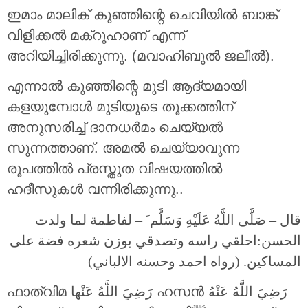
ഇമാം മാലിക് കുഞ്ഞിന്റെ ചെവിയിൽ ബാങ്ക്
വിളിക്കൽ മക്‌റൂഹാണ് എന്ന്
അറിയിച്ചിരിക്കുന്നു. (മവാഹിബുൽ ജലീൽ).
എന്നാൽ കുഞ്ഞിന്റെ മുടി ആദ്യമായി
കളയുമ്പോൾ മുടിയുടെ തൂക്കത്തിന്
അനുസരിച്ച് ദാനധർമം ചെയ്യൽ
സുന്നത്താണ്. അമൽ ചെയ്യാവുന്ന
രൂപത്തിൽ പ്രസ്തുത വിഷയത്തിൽ
ഹദീസുകൾ വന്നിരിക്കുന്നു..
قال – صَلَّى اللَّهُ عَلَيْهِ وَسَلَّم َ – لفاطمة لما ولدت
الحسن:احلقي راسه وتصدقي بوزن شعره فضة على
المساكين. (رواه احمد وحسنه الالباني)
ഫാത്വിമ رَضِيَ اللَّهُ عَنْها ഹസൻ رَضِيَ اللَّهُ عَنْهُ