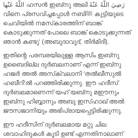
اللَّهُ عَنْها ഹസൻ ഇബ്‌നു അലി رَضِيَ اللَّهُ عَنْهُ
വിനെ പ്രസവിച്ചപ്പോൾ നബിﷺ കുട്ടിയുടെ
ചെവിയിൽ നമസ്‌കാരത്തിന് ബാങ്ക്
കൊടുക്കുന്നത് പോലെ ബാങ്ക് കൊടുക്കുന്നത്
ഞാൻ കണ്ടു’ (അബുദാവൂദ്, തിർമിദി).
ഇതിന്റെ പരമ്പരയിലുള്ള ആസിം ഇബ്‌നു
ഉബൈദില്ല ദുർബലനാണ് എന്ന് ഇബ്‌നു
ഹജർ അൽ അസ്‌ക്വലാനി ‘തൽഖീസുൽ
ഹബീറി’ൽ പറഞ്ഞിരിക്കുന്നു. ഈ ഹദീസ്
ദുർബലമാണെന്ന് യഹ് യബ്‌നു മഈനും
ഇബ്‌നു ഹിബ്ബാനും അബു ഇസ്ഹാഖ് അൽ
ജൗസജാനിയും അഭിപ്രായപ്പെട്ടിരിക്കുന്നു.
ഈ ഹദീസിന് ദുർബലമായ മറ്റു ചില
ശവാഹിദുകൾ കൂടി ഉണ്ട് എന്നതിനാലാണ്