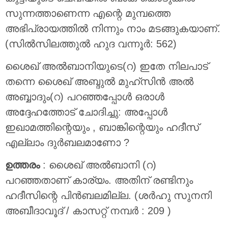
സുന്നത്താണെന്ന എന്റെ മുമ്പത്തെ
അഭിപ്രായത്തിൽ നിന്നും നാം മടങ്ങുകയാണ്.
(സിൽസിലത്തുൽ ഹുദ വന്നൂർ: 562)
ശൈഖ് അൽബാനിയുടെ(റ) ഇതേ നിലപാട്
തന്നെ ശൈഖ് അബ്ദുൽ മുഹ്സിൻ അൽ
അബ്ബാദും(റ) പറഞ്ഞപ്പോൾ ഒരാൾ
അദ്ദേഹത്തോട് ചോദിച്ചു: അപ്പോൾ
ഇഖാമത്തിന്റെയും , ബാങ്കിന്റെയും ഹദീസ്
എല്ലാം ദുർബലമാണോ ?
ഉത്തരം
: ശൈഖ് അൽബാനി (റ)
പറഞ്ഞതാണ് കാര്യം. അതിന് രണ്ടിനും
ഹദീസിന്റെ പിൻബലമില്ല. (ശർഹു സുനനി
അബീദാവൂദ് / കാസറ്റ് നമ്പർ : 209 )