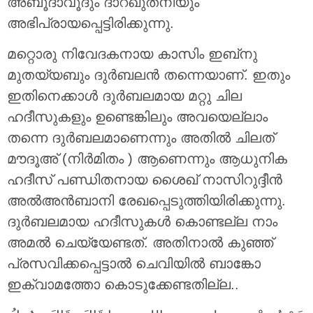
അബൂദാവൂദും ദാറഖുത്‌നിയും
അഭിപ്രായപ്പെട്ടിരിക്കുന്നു.
മറ്റൊരു നിവേദകനായ കാസിം ഇബ്‌നു
മുതയ്യബും ദുർബലൻ തന്നെയാണ്. ഇതും
ഇതിനെക്കാൾ ദുർബലമായ മറ്റു ചില
ഹദീസുകളും ഉണ്ടെങ്കിലും അവയെല്ലാം
തന്നെ ദുർബലമാണെന്നും അതിൽ ചിലത്
മൗദൂഅ് (നിർമിതം ) ആണെന്നും ആധുനിക
ഹദീസ് പണ്ഡിതനായ ശൈഖ് നാസിറുദ്ദീൻ
അൽഅൻബാനി രേഖപ്പെടുത്തിയിരിക്കുന്നു.
ദുർബലമായ ഹദീസുകൾ കൊണ്ടല്ല നാം
അമൽ ചെയ്യേണ്ടത്. അതിനാൽ കുഞ്ഞ്
പ്രസവിക്കപ്പെട്ടാൽ ചെവിയിൽ ബാങ്കോ
ഇക്വാമത്തോ കൊടുക്കേണ്ടതില്ല..