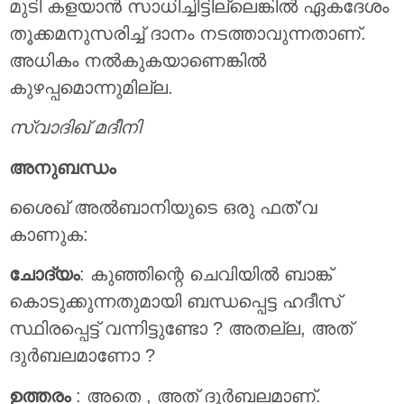
മുടി കളയാൻ സാധിച്ചിട്ടില്ലെങ്കിൽ ഏകദേശം
തൂക്കമനുസരിച്ച് ദാനം നടത്താവുന്നതാണ്.
അധികം നൽകുകയാണെങ്കിൽ
കുഴപ്പമൊന്നുമില്ല.
സ്വാദിഖ് മദീനി
അനുബന്ധം
ശൈഖ് അൽബാനിയുടെ ഒരു ഫത്’വ
കാണുക:
ചോദ്യം
: കുഞ്ഞിന്റെ ചെവിയിൽ ബാങ്ക്
കൊടുക്കുന്നതുമായി ബന്ധപ്പെട്ട ഹദീസ്
സ്ഥിരപ്പെട്ട് വന്നിട്ടുണ്ടോ ? അതല്ല, അത്
ദുർബലമാണോ ?
ഉത്തരം
: അതെ , അത് ദുർബലമാണ്.