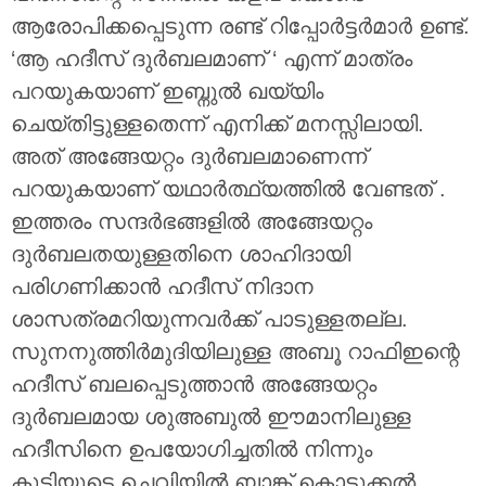
ആരോപിക്കപ്പെടുന്ന രണ്ട് റിപ്പോർട്ടർമാർ ഉണ്ട്.
‘ആ ഹദീസ് ദുർബലമാണ് ‘ എന്ന് മാത്രം
പറയുകയാണ് ഇബ്നുൽ ഖയ്യിം
ചെയ്തിട്ടുള്ളതെന്ന് എനിക്ക് മനസ്സിലായി.
അത് അങ്ങേയറ്റം ദുർബലമാണെന്ന്
പറയുകയാണ് യഥാർത്ഥ്യത്തിൽ വേണ്ടത് .
ഇത്തരം സന്ദർഭങ്ങളിൽ അങ്ങേയറ്റം
ദുർബലതയുള്ളതിനെ ശാഹിദായി
പരിഗണിക്കാൻ ഹദീസ് നിദാന
ശാസത്രമറിയുന്നവർക്ക് പാടുള്ളതല്ല.
സുനനുത്തിർമുദിയിലുള്ള അബൂ റാഫിഇന്റെ
ഹദീസ് ബലപ്പെടുത്താൻ അങ്ങേയറ്റം
ദുർബലമായ ശുഅബുൽ ഈമാനിലുള്ള
ഹദീസിനെ ഉപയോഗിച്ചതിൽ നിന്നും
കുട്ടിയുടെ ചെവിയിൽ ബാങ്ക് കൊടുക്കൽ