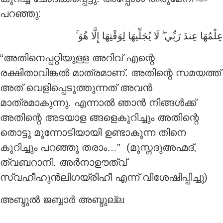
പറഞ്ഞു:
ۚ
لَا يُجَلِّيهَا لِوَقْتِهَا إِلَّا هُوَ
ۖ
عِلْمُهَا عِندَ رَبِّي
“അതിനെപ്പറ്റിയുള്ള അറിവ് എന്റെ
രക്ഷിതാവിങ്കൽ മാത്രമാണ്. അതിന്റെ സമയത്ത്
അത് വെളിപ്പെടുത്തുന്നത് അവൻ
മാത്രമാകുന്നു. എന്നാൽ ഞാൻ നിങ്ങൾക്ക്
അതിന്റെ അടയാള ങ്ങളെകുറിച്ചും അതിന്റെ
തൊട്ടു മുന്നോടിയായി ഉണ്ടാകുന്ന തിനെ
കുറിച്ചും പറഞ്ഞു തരാം…” (മുസ്നദുഅഹ്മദ്,
ത്വബറാനി. അർനാഊത്വ്
സ്വഹീഹുൻലിഗയ്രിഹീ എന്ന് വിശേഷിപ്പിച്ചു)
അബ്ദുൽ ജബ്ബാർ അബ്ദുല്ല