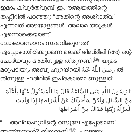
ഇമാം ക്വുർത്വുബി ഇൗആയത്തിന്റെ
തഫ്സീറിൽ പറഞ്ഞു: “അതിന്റെ അശ്റാത്വ്
എന്നാൽ അടയാളങ്ങൾ, അലാമ ത്തുകൾ
എന്നൊക്കെയാണ്.’
ലോകാവസാനം സംഭവിക്കുന്നത്
എപ്പോഴായിരിക്കുമെന്ന മലക്ക് ജിബ്രീലി (അ) ന്റെ
ചോദ്യവും അതിനുള്ള തിരുനബി ‎ﷺ യുടെ
മറുപടിയും അബൂ ഹുറയ്റയി
رَضِيَ اللَّهُ عَنْهُ
ൽ
നിന്നുള്ള ഹദീഥിൽ ഇപ്രകാരമാ ണുള്ളത്:
يَا رَسُولَ اللَّهِ مَتَى السَّاعَةُ قَالَ مَا الْمَسْئُولُ عَنْهَا بِأَعْلَمَ
مِنْ السَّائِلِ وَلَكِنْ سَأُحَدِّثُكَ عَنْ أَشْرَاطِهَا إِذَا وَلَدَتْ
الْمَرْأَةُ رَبَّتَهَا فَذَاكَ مِنْ أَشْرَاطِهَا
“… അല്ലാഹുവിന്റെ റസൂലേ എപ്പോഴാണ്
അന്ത്യനാൾ? തിരുമേനി ‎ﷺ പറഞ്ഞു: