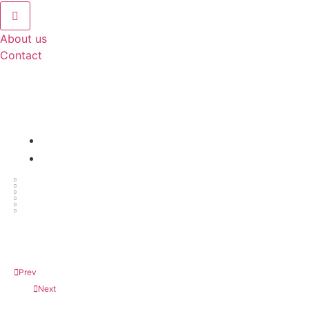
About us
Contact
ലോകാവസാനത്തിന്റെ
അടയാളങ്ങൾ
അർത്ഥമാക്കുന്നത്
February 25, 2025
ലോകാവസാനത്തിന്റെ അടയാളങ്ങൾ
Prev
Previous
Next
Next