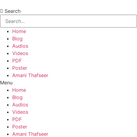
Skip
to
Search
content
Home
Blog
Audios
Videos
PDF
Poster
Amani Thafseer
Menu
Home
Blog
Audios
Videos
PDF
Poster
Amani Thafseer