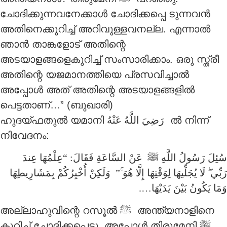
ചോദിക്കുന്നവനേക്കാൾ ചോദിക്കപ്പെ ടുന്നവൻ
അതിനെക്കുറിച്ച് അറിവുള്ളവനല്ല. എന്നാൽ
ഞാൻ താങ്കളോട് അതിന്റെ
അടയാളങ്ങളെകുറിച്ച് സംസാരിക്കാം. ഒരു സ്ത്രീ
അതിന്റെ യജമാനത്തിയെ പ്രസവിച്ചാൽ
അപ്പോൾ അത് അതിന്റെ അടയാളങ്ങളിൽ
പെട്ടതാണ്…” (ബുഖാരി)
ഹുദയ്ഫതുൽ യമാനി
رَضِيَ اللَّهُ عَنْهُ
ൽ നിന്ന്
നിവേദനം:
سُئِلَ رَسُولُ اللَّهِ ‎ﷺ عَنْ السَّاعَةِ فَقَالَ: “عِلْمُهَا عِندَ
وَلَكِنْ أُخْبِرُكُمْ بِمَشَارِيطِهَا
ۚ”
لَا يُجَلِّيهَا لِوَقْتِهَا إِلَّا هُوَ
ۖ
رَبِّي
وَمَا يَكُونُ بَيْنَ يَدَيْهَا….
അല്ലാഹുവിന്റെ റസൂൽ ‎ﷺ അന്ത്യനാളിനെ
കുറിച്ച് ചോദിക്കപ്പെട്ടു. അപ്പോൾ തിരുമേനി ‎ﷺ