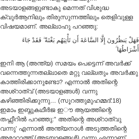
അടയാളങ്ങളുണ്ടാകു മെന്നത് വിശുദ്ധ
ക്വുർആനിലും തിരുസുന്നത്തിലും തെളിവുള്ള
വിഷയമാണ്. അല്ലാഹു പറഞ്ഞു:
فَقَدْ جَاءَ
ۖ
فَهَلْ يَنظُرُونَ إِلَّا السَّاعَةَ أَن تَأْتِيَهُم بَغْتَةً
ۚ
أَشْرَاطُهَا
ഇനി ആ (അന്ത്യ) സമയം പെട്ടെന്ന് അവർക്ക്
വന്നെത്തുന്നതല്ലാതെ മറ്റു വല്ലതും അവർക്കു
കാത്തിരിക്കാനുണ്ടോ? എന്നാൽ അതിന്റെ
അശ്റാത്വ് (അടയാളങ്ങൾ) വന്നു
കഴിഞ്ഞിരിക്കുന്നു… (സൂറത്തുമുഹമ്മദ്:18)
ഇമാം ഇബ്നുകഥീർജ ഇൗ ആയത്തിന്റെ
തഫ്സീറിൽ പറഞ്ഞു:” അതിന്റെ അശ്റാത്വു
വന്നു’ എന്നാൽ അന്ത്യനാൾ അടുത്തതിന്റെ
അമാറാത്ത് (അടയാളങ്ങൾ) വന്നു എന്നാണ്.