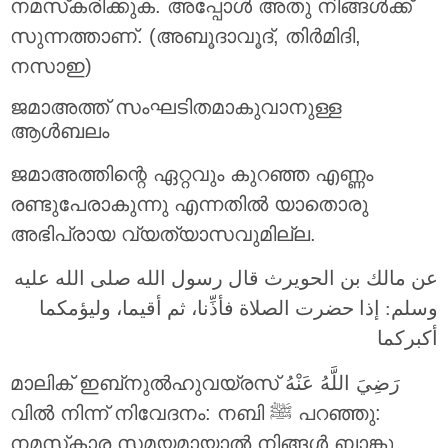
നമസ്‌കരിക്കുക. അപ്പോൾ അതു നിങ്ങൾക്ക്
സുന്നത്താണ്. (അബൂദാവൂദ്, തിര്‍മിദി,
നസാഇ)
ജമാഅത്ത് സംഘടിതമാകുവാനുള്ള
ആൾബലം
ജമാഅത്തിന്റെ ഏറ്റവും കുറഞ്ഞ എണ്ണം
രണ്ടുപേരാകുന്നു എന്നതിൽ യാതൊരു
അഭിപ്രായ വ്യത്യാസവുമില്ല.
عن مالك بن الحويرث قال رسول الله صلى الله عليه
وسلم: إذا حضرت الصلاة فأذِّنا، ثم أقيما، وليؤمكما
أكبركما
മാലിക് ഇബ്‌നുൽഹുവയ്‌രസ് رَضِيَ اللَّهُ عَنْهُ
വിൽ നിന്ന് നിവേദനം: നബി ﷺ പറഞ്ഞു:
നമസ്‌കാര സമയമായാൽ നിങ്ങൾ ബാങ്കു