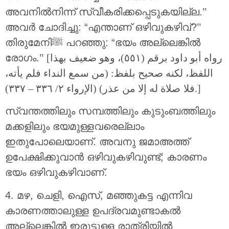
അവനിൽനിന്ന് സ്വീകരിക്കപ്പെടുകയില്ല.’’
അവർ ചോദിച്ചു: “എന്താണ് ഒഴിവുകഴിവ്?’’
തിരുമേനിﷺ പറഞ്ഞു: “ഭയം അല്ലെങ്കിൽ
രോഗം.’’
[رواه أبو داود برقم (٥٥١)، وهو ضعيف بهذا
اللفظ، لكنه صحيح بلفظ: (من سمع النداء فلم يأته،
صلاة له إلا من عذر) (الإرواء ٢/ ٣٣٦ – ٣٣٧).]
فلا
സ്വന്തത്തിലും സമ്പത്തിലും കുടുംബത്തിലും
മക്കളിലും ഭയമുള്ളവരെല്ലാം
ഇതുപോലെയാണ്. അവനു ജമാഅത്ത്
ഉപേക്ഷിക്കുവാൻ ഒഴിവുകഴിവുണ്ട്; കാരണം
ഭയം ഒഴിവുകഴിവാണ്.
4. മഴ, ചെളി, ഐസ്, മഞ്ഞുകട്ട എന്നിവ
കാരണത്താലുള്ള ഉപദ്രവമുണ്ടാകൽ
അല്ലെങ്കിൽ ഇരുട്ടുള്ള രാത്രിയിൽ