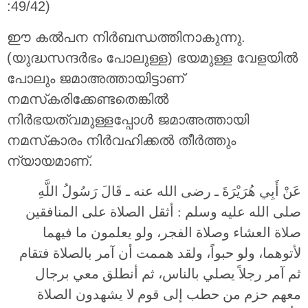
:49/42)
ഈ കൽപന നിർബന്ധത്തിനാകുന്നു.
(യുദ്ധസന്ദർഭം പോലുള്ള) ഭയമുള്ള വേളയിൽ
പോലും ജമാഅത്തായിട്ടാണ്
നമസ്‌കരിക്കേണ്ടതെങ്കിൽ
നിർഭയത്വമുള്ളപ്പോൾ ജമാഅത്തായി
നമസ്‌കാരം നിർവഹിക്കൽ തീർത്തും
ന്യായമാണ്.
عَنْ أَبِي هُرَيْرَةَ ـ رضى الله عنه ـ قَالَ رَسُولُ اللَّهِ
صلى الله عليه وسلم : أثقل الصلاة على المنافقين
صلاة العشاء وصلاة الفجر، ولو يعلمون ما فيهما
لأتوهما، ولو حبواً، ولقد هممت أن آمر بالصلاة فتقام
ثم آمر رجلاً يصلي بالناس، ثم أنطلق معي برجال
معهم حزم من حطب إلى قوم لا يشهدون الصلاة