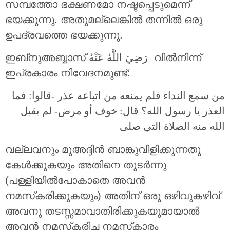
സമ്പത്തോ ഭക്ഷണമോ നഷ്ടപ്പെടുമെന്ന്
ഭയക്കുന്നു. അതുമല്ലെങ്കിൽ തന്നിൽ ഒരു
ഉപദ്രവത്തെ ഭയക്കുന്നു.
ഇബ്‌നുഅബ്ബാസ് رَضِيَ اللَّهُ عَنْهُ വിൽനിന്ന്
ഇപ്രകാരം നിവേദനമുണ്ട്:
من سمع النداء فلم يمنعه من اتباعه عذر -قالوا: فما
العذر يا رسول الله؟ قال: خوف أو مرض- لم يقبل
الله منه الصلاة التي صلى
വല്ലവനും മുഅദ്ദിൻ ബാങ്കുവിളിക്കുന്നതു
കേൾക്കുകയും അതിനെ തുടർന്നു
(പള്ളിയിൽപോകാതെ അവൻ
നമസ്‌കരിക്കുകയും) അതിന് ഒരു ഒഴിവുകഴിവ്
അവനു തടസ്സമാവാതിരിക്കുകയുമായാൽ
അവൻ നമസ്‌കരിച്ച നമസ്‌കാരം