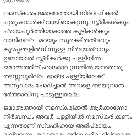
നമസ്‌കാരം ജമാഅത്തായി നിർവഹിക്കൽ
പുരുഷന്മാർക്ക് വാജിബാകുന്നു. സ്ത്രീകൾക്കും
പ്രായപൂർത്തിയാകാത്ത കുട്ടികൾക്കും
വാജിബല്ല. മറയും സുരക്ഷിതത്വവും
കുഴപ്പങ്ങളിൽനിന്നുള്ള നിർഭയത്വവും
ഉണ്ടായാൽ സ്ത്രീകൾക്കു പള്ളിയിൽ
ജമാഅത്തിന് ഹാജരാവുന്നതിൽ യാതൊരു
തടസ്സവുമില്ല. ഭാര്യ പള്ളിയിലേക്ക്
അനുവാദം ചോദിച്ചാൽ അവളെ തടയുവാൻ
ഭർത്താവിനു പാടുള്ളതല്ല.
ജമാഅത്തായി നമസ്‌കരിക്കൽ ആർക്കാണോ
നിർബന്ധം അവർ പള്ളിയിൽ നമസ്‌കരിക്കണം
എന്നതാണ് സ്വഹീഹായ അഭിപ്രായം.
വല്ലവനും യാതൊരു ഒഴിവുകഴിവുമില്ലാതെ