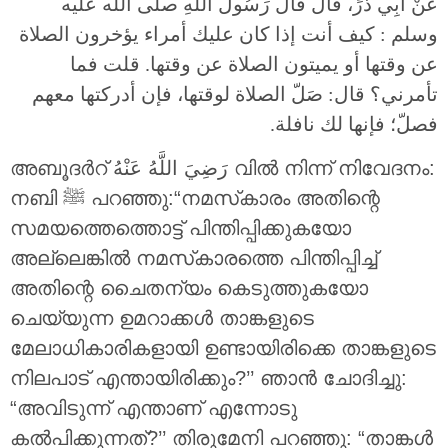
عَنْ أَبِي ذَرٍّ، قَالَ قَالَ رَسُولُ اللَّهِ صلى الله عليه
وسلم : كيف أنت إذا كان عليك أمراء يؤخرون الصلاة
عن وقتها أو يميتون الصلاة عن وقتها. قلت فما
تأمرني؟ قال: صَلّ الصلاة لوقتها، فإن أدركتها معهم
فصلّ؛ فإنها لك نافلة.
അബൂദര്‍റ് رَضِيَ اللَّهُ عَنْهُ വിൽ നിന്ന് നിവേദനം:
നബി ﷺ പറഞ്ഞു:“നമസ്‌കാരം അതിന്റെ
സമയത്തെത്തൊട്ട് പിന്തിപ്പിക്കുകയോ
അല്ലെങ്കിൽ നമസ്‌കാരത്തെ പിന്തിപ്പിച്ച്
അതിന്റെ ചൈതന്യം കെടുത്തുകയോ
ചെയ്യുന്ന ഉമറാക്കൾ താങ്കളുടെ
മേലാധികാരികളായി ഉണ്ടായിരിക്കെ താങ്കളുടെ
നിലപാട് എന്തായിരിക്കും?’’ ഞാൻ ചോദിച്ചു:
“അവിടുന്ന് എന്താണ് എന്നോടു
കൽപിക്കുന്നത്?’’ തിരുമേനി പറഞ്ഞു: “താങ്കൾ