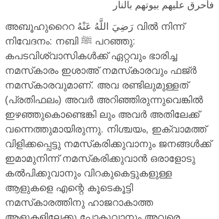
فأحرق عليهم بيوتهم بالنار
അബൂഹുറൈറ رَضِيَ اللَّهُ عَنْهُ വിൽ നിന്ന്
നിവേദനം: നബി ﷺ പറഞ്ഞു:
കപടവിശ്വാസികൾക്ക് ഏറ്റവും ഭാരിച്ച
നമസ്‌കാരം ഇശാഅ് നമസ്‌കാരവും ഫജ്ർ
നമസ്‌കാരവുമാണ്. അവ രണ്ടിലുമുള്ളത്
(പ്രതിഫലം) അവർ അറിഞ്ഞിരുന്നുവെങ്കിൽ
ഇഴഞ്ഞുകൊണ്ടെങ്കി ലും അവർ അതിലേക്ക്
വന്നെത്തുമായിരുന്നു. നിശ്ചയം, ഇക്വാമത്ത്
വിളിക്കപ്പെട്ടു നമസ്‌കരിക്കുവാനും ജനങ്ങൾക്ക്
ഇമാമുനിന്ന് നമസ്‌കരിക്കുവാൻ ഒരാളോടു
കൽപിക്കുവാനും വിറകുകെട്ടുകളുള്ള
ആളുകളെ എന്റെ കൂടെകൂട്ടി
നമസ്‌കാരത്തിനു ഹാജറാകാത്ത
ആളുകളിലേക്കു പോകുവാനും അവരെ