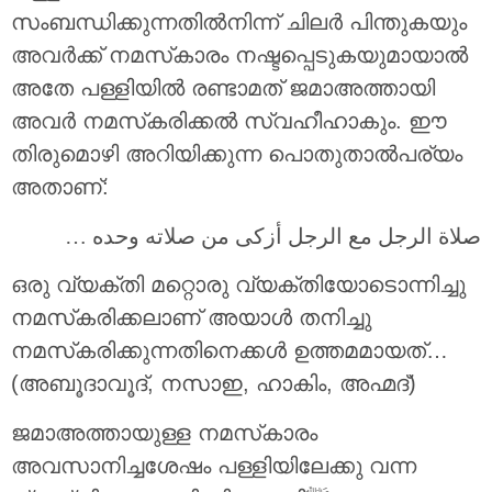
സംബന്ധിക്കുന്നതിൽനിന്ന് ചിലർ പിന്തുകയും
അവർക്ക് നമസ്‌കാരം നഷ്ടപ്പെടുകയുമായാൽ
അതേ പള്ളിയിൽ രണ്ടാമത് ജമാഅത്തായി
അവർ നമസ്‌കരിക്കൽ സ്വഹീഹാകും. ഈ
തിരുമൊഴി അറിയിക്കുന്ന പൊതുതാൽപര്യം
അതാണ്:
صلاة الرجل مع الرجل أزكى من صلاته وحده …
ഒരു വ്യക്തി മറ്റൊരു വ്യക്തിയോടൊന്നിച്ചു
നമസ്‌കരിക്കലാണ് അയാൾ തനിച്ചു
നമസ്‌കരിക്കുന്നതിനെക്കൾ ഉത്തമമായത്…
(അബൂദാവൂദ്, നസാഇ, ഹാകിം, അഹ്മദ്)
ജമാഅത്തായുള്ള നമസ്‌കാരം
അവസാനിച്ചശേഷം പള്ളിയിലേക്കു വന്ന