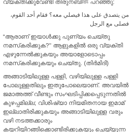
വ്യക്തിക്കുവേണ്ടി തിരുനബിﷺ പറഞ്ഞു:
من يتصدق على هذا فيصلي معه؟ فقام أحد القوم،
فصلى مع الرجل
“ആരാണ് ഇയാൾക്കു പുണ്യം ചെയ്തു
നമസ്‌കരിക്കുക?’’ ആളുകളിൽ ഒരു വ്യക്തി
എഴുന്നേൽക്കുകയും അയാളോടൊപ്പം
നമസ്‌കരിക്കുകയും ചെയ്തു. (തിര്‍മിദി)
അങ്ങാടിയിലുള്ള പള്ളി, വഴിയിലുള്ള പള്ളി
പോലുള്ളതിലും ഇതുപോലെയാണ്. അവയിൽ
ജമാഅത്ത് വീണ്ടും സംഘടിപ്പിക്കപ്പെടുന്നതിൽ
കുഴപ്പമില്ല; വിശിഷ്യാ നിയമിതനായ ഇമാമ്
ഇല്ലാതിരിക്കുകയും അങ്ങാടിയിലുള്ള വരും
വഴി നടത്തക്കാരും
കയറിയിറങ്ങിക്കൊണ്ടിരിക്കുകയും ചെയ്യുന്ന