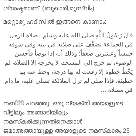
ശ്രേഷ്ഠമാണ്. (ബുഖാരി,മുസ്ലിം)
മറ്റൊരു ഹദീസിൽ ഇങ്ങനെ കാണാം:
قَالَ رَسُولُ اللَّهِ صلى الله عليه وسلم : صلاة الرجل
في الجماعة تضعَّف على صلاته في بيته وفي سوقه
خمساً وعشرين ضعفاً؛ وذلك أنه إذا توضأ فأحسن
الوضوء، ثم خرج إلى المسجد، لا يخرجه إلا الصلاة، لم
يَخْطُ خطوة إلا رفعت له بها درجة، وحط عنه بها
خطيئة، فإذا صلى لم تزل الملائكة تصلي عليه، ما دام
في مصلاه …
നബിﷺ പറഞ്ഞു: ഒരു വ്യക്തി അയാളുടെ
വീട്ടിലും അങ്ങാടിയിലും
നമസ്‌കരിക്കുന്നതിനെക്കാൾ
ജമാഅത്തായുള്ള അയാളുടെ നമസ്‌കാരം 25