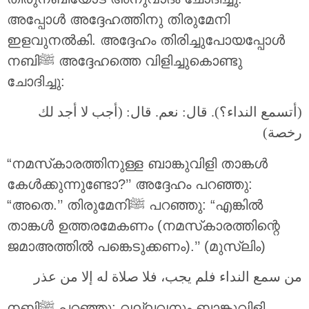
അപ്പോൾ അദ്ദേഹത്തിനു തിരുമേനി
ഇളവുനൽകി. അദ്ദേഹം തിരിച്ചുപോയപ്പോൾ
നബിﷺ അദ്ദേഹത്തെ വിളിച്ചുകൊണ്ടു
ചോദിച്ചു:
(أتسمع النداء؟). قال: نعم. قال: (أجب لا أجد لك
رخصة)
“നമസ്‌കാരത്തിനുള്ള ബാങ്കുവിളി താങ്കൾ
കേൾക്കുന്നുണ്ടോ?’’ അദ്ദേഹം പറഞ്ഞു:
“അതെ.’’ തിരുമേനിﷺ പറഞ്ഞു: “എങ്കിൽ
താങ്കൾ ഉത്തരമേകണം (നമസ്‌കാരത്തിന്റെ
ജമാഅത്തിൽ പങ്കെടുക്കണം).’’ (മുസ്ലിം)
من سمع النداء فلم يجب، فلا صلاة له إلا من عذر
നബിﷺ പറഞ്ഞു: വല്ലവനും ബാങ്കുവിളി