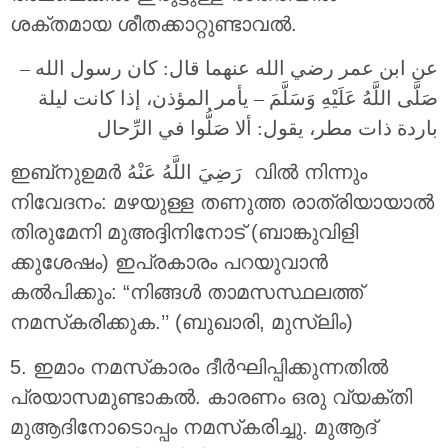
ശക്തമായ ശീതക്കാറ്റുണ്ടാവൽ.
عن ابن عمر رضي الله عنهما قال: كان رسول الله –
صَلَّى اللَّهُ عَلَيْهِ وَسَلَّمَ – يأمر المؤذن، إذا كانت ليلة
باردة ذات مطر، يقول: ألا صَلُّوا في الرِّحال
ഇബ്‌നുഉമര്‍ رَضِيَ اللَّهُ عَنْهُ വിൽ നിന്നും
നിവേദനം: മഴയുള്ള തണുത്ത രാത്രിയായാൽ
തിരുമേനി മുഅദ്ദിനിനോട് (ബാങ്കുവിളി
ക്കുശേഷം) ഇപ്രകാരം പറയുവാൻ
കൽപിക്കും: “നിങ്ങൾ താമസസ്ഥലത്ത്
നമസ്‌കരിക്കുക.’’ (ബുഖാരി, മുസ്ലിം)
5. ഇമാം നമസ്‌കാരം ദീർഘിപ്പിക്കുന്നതിൽ
പ്രയാസമുണ്ടാകൽ. കാരണം ഒരു വ്യക്തി
മുആദിനോടൊപ്പം നമസ്‌കരിച്ചു. മുആദ്