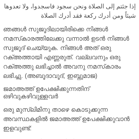
إذا جئتم إلى الصلاة ونحن سجود فاسجدوا، ولا تعدوها
شيئاً ومن أدرك ركعة فقد أدرك الصلاة
ഞങ്ങൾ സുജൂദിലായിരിക്കെ നിങ്ങൾ
നമസ്‌കാരത്തിലേക്കു വന്നാൽ ഉടൻ നിങ്ങൾ
സുജൂദ് ചെയ്യുക. നിങ്ങൾ അത് ഒരു
റക്അത്തായി എണ്ണരുത്. വല്ലവനും ഒരു
റക്അത്തു ലഭിച്ചാൽ അവനു നമസ്‌കാരം
ലഭിച്ചു. (അബൂദാവൂദ്, ഇബ്നുമാജ)
ജമാഅത്ത് ഉപേക്ഷിക്കുന്നതിന്
ഒഴിവുകഴിവുള്ളവർ
ഒരു മുസ്‌ലിമിനു താഴെ കൊടുക്കുന്ന
അവസ്ഥകളിൽ ജമാഅത്ത് ഉപേക്ഷിക്കുവാൻ
ഇളവുണ്ട്: