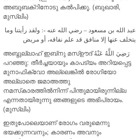
അബൂബക്‌റിനോടു കൽപിക്കൂ. (ബുഖാരി,
മുസ്ലിം)
عبد الله بن مسعود – رضي الله عنه -: ولقد رأيتنا وما
يتخلف عنها إلا منافق قد علم نفاقه، أو مريض
അബ്ദുല്ലാഹ് ഇബ്‌നു മസ്ഊദ് رَضِيَ اللَّهُ عَنْهُ
പറഞ്ഞു: തീർച്ചയായും കാപട്യം അറിയപ്പെട്ട
മുനാഫിക്വോ അല്ലെങ്കിൽ രോഗിയോ
അല്ലാതെ ജമാഅത്തു
നമസ്‌കാരത്തിൽനിന്ന് പിന്തുമായിരുന്നില്ല
എന്നതായിരുന്നു ഞങ്ങളുടെ അഭിപ്രായം.
(മുസ്ലിം)
ഇതുപോലെയാണ് രോഗം വരുമെന്നു
ഭയക്കുന്നവനും; കാരണം അവനും