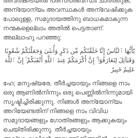
അവർക്കിടയിൽ പരസ്പരബന്ധം ചാർത്തുക,
അന്യോന്യം അവസ്ഥകൾ അന്വേഷിക്കുക
പോലുള്ള, സമുദായത്തിനു ബാധകമാകുന്ന
നന്മകളെല്ലാം അതിൽ പെട്ടതാണ്.
അല്ലാഹു പറഞ്ഞു:
يَٰٓأَيُّهَا ٱلنَّاسُ إِنَّا خَلَقْنَٰكُم مِّن ذَكَرٍ وَأُنثَىٰ وَجَعَلْنَٰكُمْ شُعُوبًا
وَقَبَآئِلَ لِتَعَارَفُوٓا۟ ۚ إِنَّ أَكْرَمَكُمْ عِندَ ٱللَّهِ أَتْقَىٰكُمْ ۚ إِنَّ ٱللَّهَ
عَلِيمٌ خَبِيرٌ ‎
ഹേ; മനുഷ്യരേ, തീർച്ചയായും നിങ്ങളെ നാം
ഒരു ആണിൽനിന്നും ഒരു പെണ്ണിൽനിന്നുമായി
സൃഷ്ടിച്ചിരിക്കുന്നു. നിങ്ങൾ അന്യോന്യം
അറിയേണ്ടതിന് നിങ്ങളെ നാം വിവിധ
സമുദായങ്ങളും ഗോത്രങ്ങളും ആക്കുകയും
ചെയ്തിരിക്കുന്നു. തീർച്ചയായും