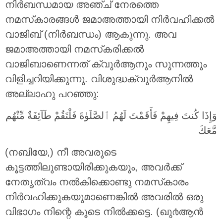
നിർബന്ധമായ അഞ്ച് നേരത്തെ
നമസ്‌കാരങ്ങൾ ജമാഅത്തായി നിർവഹിക്കൽ
വാജിബ് (നിർബന്ധം) ആകുന്നു. അവ
ജമാഅത്തായി നമസ്‌കരിക്കൽ
വാജിബാണെന്നത് ക്വുർആനും സുന്നത്തും
വിളിച്ചറിയിക്കുന്നു. വിശുദ്ധക്വുർആനിൽ
അല്ലാഹു പറഞ്ഞു:
وَإِذَا كُنتَ فِيهِمْ فَأَقَمْتَ لَهُمُ ٱلصَّلَوٰةَ فَلْتَقُمْ طَآئِفَةٌ مِّنْهُم
مَّعَكَ
(നബിയേ,) നീ അവരുടെ
കൂട്ടത്തിലുണ്ടായിരിക്കുകയും, അവർക്ക്
നേതൃത്വം നൽകിക്കൊണ്ടു നമസ്‌കാരം
നിർവഹിക്കുകയുമാണെങ്കിൽ അവരിൽ ഒരു
വിഭാഗം നിന്റെ കൂടെ നിൽക്കട്ടെ. (ഖു൪ആന്‍