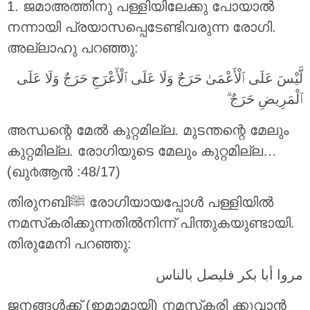
1. ജമാഅത്തിനു പള്ളിയിലേക്കു പോയാൽ
നന്നായി പ്രയാസപ്പെടേണ്ടിവരുന്ന രോഗി.
അല്ലാഹു പറഞ്ഞു:
لَّيْسَ عَلَى ٱلْأَعْمَىٰ حَرَجٌ وَلَا عَلَى ٱلْأَعْرَجِ حَرَجٌ وَلَا عَلَى
ٱلْمَرِيضِ حَرَجٌ ۗ
അന്ധന്റെ മേൽ കുറ്റമില്ല. മുടന്തന്റെ മേലും
കുറ്റമില്ല. രോഗിയുടെ മേലും കുറ്റമില്ല…
(ഖു൪ആന്‍ :48/17)
തിരുനബിﷺ രോഗിയായപ്പോൾ പള്ളിയിൽ
നമസ്‌കരിക്കുന്നതിൽനിന്ന് പിന്തുകയുണ്ടായി.
തിരുമേനി പറഞ്ഞു:
مروا أبا بكر فليصل بالناس
ജനങ്ങൾക്ക് (ഇമാമായി) നമസ്‌കരി ക്കുവാൻ