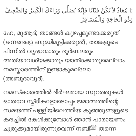
يَا مُعَاذُ لاَ تَكُنْ فَتَّانًا فَإِنَّهُ يُصَلِّي وَرَاءَكَ الْكَبِيرُ وَالضَّعِيفُ
وَذُو الْحَاجَةِ وَالْمُسَافِرُ
ഹേ, മുആദ്, താങ്ങൾ കുഴപ്പമുണ്ടാക്കരുത്
(ജനങ്ങളെ ബുദ്ധിമുട്ടിക്കരുത്), താങ്കളുടെ
പിന്നിൽ വൃദ്ധന്മാരും ദുർബലരും
അത്യാവശ്യക്കാരും യാത്രക്കാരുമെല്ലാം
നമസ്കാരത്തിന് ഉണ്ടാകുമല്ലോ.
(അബൂദാവൂദ്).
നമസ്‌കാരത്തിൽ ദീർഘമായ സൂറത്തുകൾ
ഓതവേ സ്ത്രീകളോടൊപ്പം ജമാഅത്തിന്റെ
സമയത്ത് പള്ളിയിലെത്തിയ കുഞ്ഞുങ്ങളുടെ
കരച്ചിൽ കേൾക്കുമ്പോൾ ഞാൻ പാരായണം
ചുരുക്കുമായിരുന്നുവെന്ന് നബിﷺ തന്നെ