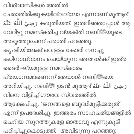
വിശ്വാസികൾ അതിൽ
ചേരാതിരിക്കുകയില്ലല്ലോ എന്നാണ് മുആദ്
رَضِيَ اللَّهُ عَنْهُ കരുതിയത്. ഇതറിഞ്ഞപ്പോൾ ആ
വേറിട്ടു നമസ്‌കരിച്ച വ്യക്തി നബിﷺയുടെ
അടുത്തുചെന്ന് പരാതി പറഞ്ഞു.
കൃഷിയിലേക്ക് വെള്ളം കോരി നനച്ചു
കഠിനാധ്വാനം ചെയ്യുന്ന ഞങ്ങൾക്ക് ഇത്ര
ദൈർഘ്യമുള്ള നമസ്‌കാരം
പ്രയാസമാണെന്ന് അയാൾ നബിﷺയെ
അറിയിച്ചു. നബിﷺ ഉടൻ മുആദ് رَضِيَ اللَّهُ عَنْهُ
വിനെ വിളിച്ച് ഗൗരവ സ്വരത്തിൽ
ആക്ഷേപിച്ചു. ‘ജനങ്ങളെ ബുദ്ധിമുട്ടിക്കരുത്’
എന്ന് ഉപദേശിച്ചു. ഇത്തരം സാഹചര്യങ്ങളിൽ
ചെറിയ സൂറത്തുകളേ ഓതാവൂ എന്നുകൂടി
പഠിപ്പിച്ചുകൊടുത്ത്. അവിടുന്നു പറഞ്ഞു: