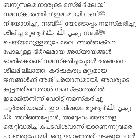
ബനൂസലമക്കാരുടെ മസ്ജിദിലേക്ക്
നമസ്‌കാരത്തിന് ഇമാമായി നബിﷺ
നിയോഗിച്ചു. നബിﷺ യോടൊപ്പം നമസ്‌കരിച്ചു
ശീലിച്ച മുആദ് رَضِيَ اللَّهُ عَنْهُ നബിﷺ
ചെയ്യാറുള്ളതുപോലെ, അൽബക്വറ
പോലുള്ള ദീർഘമായ അധ്യായങ്ങൾ
ഓതിക്കൊണ്ട് നമസ്‌കരിച്ചപ്പോൾ അങ്ങനെ
ശീലമില്ലാത്ത, കർഷകരും മറ്റുമായ
ജനങ്ങൾക്ക് അത് പ്രയാസമായി. അവരുടെ
കൂട്ടത്തിലൊരാൾ നമസ്‌കാരത്തിൽ
ഇമാമിൽനിന്ന് വേറിട്ട് നമസ്‌കരിച്ചു
പൂർത്തിയാക്കി. ഈ വിഷയം മുആദ് رَضِيَ اللَّهُ
عَنْهُ അറിഞ്ഞപ്പോൾ, അദ്ദേഹം അയാളെ
തെറ്റിദ്ധരിച്ച് കപടവിശ്വാസിയാണെന്നുവരെ
പറഞ്ഞുപോയി. ഒരു ജമാഅത്ത് നടക്കുമ്പോൾ