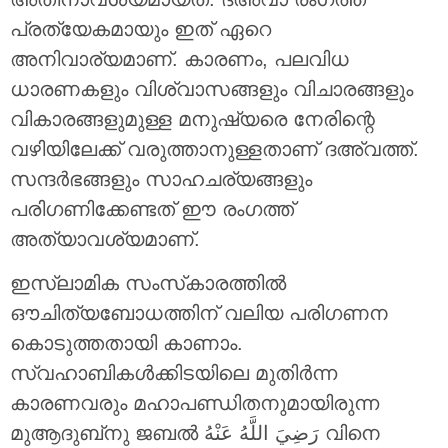
പ്രത്യേകമായും ഇത് ഏറെ
അനിവാര്യമാണ്. കാരണം, പലവിധ
ധാരണകളും വിശ്വാസങ്ങളും വിചാരങ്ങളും
വികാരങ്ങളുമുള്ള മനുഷ്യരെ നേരിന്റെ
വഴിയിലേക്ക് വരുത്താനുള്ളതാണ് ദഅ്‌വത്ത്.
സന്ദർഭങ്ങളും സാഹചര്യങ്ങളും
പരിഗണിക്കേണ്ടത് ഈ രംഗത്ത്
അത്യാവശ്യമാണ്.
ഇസ്‌ലാമിക സംസ്‌കാരത്തിൽ
ഔചിത്യബോധത്തിന് വലിയ പരിഗണന
കൊടുത്തതായി കാണാം.
സ്വഹാബികൾക്കിടയിലെ മുതിർന്ന
കാരണവരും മഹാപണ്ഡിതനുമായിരുന്ന
മുആദുബ്‌നു ജബൽ رَضِيَ اللَّهُ عَنْهُ വിനെ