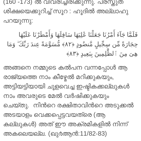
(160 -173) ൽ വിവരിച്ചിരിക്കുന്നു. പ്രസ്തുത
ശിക്ഷയെക്കുറിച്ച് സൂറ : ഹൂദിൽ അല്ലാഹു
പറയുന്നു:
فَلَمَّا جَآءَ أَمْرُنَا جَعَلْنَا عَٰلِيَهَا سَافِلَهَا وَأَمْطَرْنَا عَلَيْهَا
حِجَارَةً مِّن سِجِّيلٍ مَّنضُودٍ ‎﴿٨٢﴾‏ مُّسَوَّمَةً عِندَ رَبِّكَ ۖ وَمَا
هِىَ مِنَ ٱلظَّٰلِمِينَ بِبَعِيدٍ ‎﴿٨٣﴾‏
അങ്ങനെ നമ്മുടെ കല്‍പന വന്നപ്പോള്‍ ആ
രാജ്യത്തെ നാം കീഴ്മേല്‍ മറിക്കുകയും,
അട്ടിയട്ടിയായി ചൂളവെച്ച ഇഷ്ടികക്കല്ലുകള്‍
നാം അവരുടെ മേല്‍ വര്‍ഷിക്കുകയും
ചെയ്തു. നിന്‍റെ രക്ഷിതാവിന്‍റെ അടുക്കല്‍
അടയാളം വെക്കപ്പെട്ടവയത്രെ (ആ
കല്ലുകള്‍) അത് ഈ അക്രമികളില്‍ നിന്ന്
അകലെയല്ല. (ഖു൪ആന്‍:11/82-83)