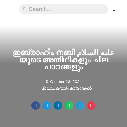
ഇബ്രാഹിം നബി عليه السلام
യുടെ അതിഥികളും ചില
പാഠങ്ങളും
October 28, 2024
പ്രവാചകന്മാർ
,
മര്യാദകൾ