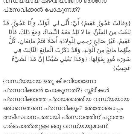
വന്ധ്യയായ കിഴവിയാണോ ഞാനോ
പ്രസവിക്കാന്‍ പോകുന്നത്‌?
{وَقَالَتْ عَجُوزٌ عَقِيمٌ} أَيْ: أَنَّى لِي الْوَلَدُ، وَأَنَا عَجُوزٌ، قَدْ
بَلَغْتُ مِنَ السِّنِّ، مَا لَا تَلِدُ مَعَهُ النِّسَاءُ، وَمَعَ ذَلِكَ، فَأَنَا
عَقِيمٌ، غَيْرُ صَالِحٍ رَحِمِي لِلْوِلَادَةِ أَصْلًا فَثَمَّ مَانِعَانِ، كُلٌّ
مِنْهُمَا مَانِعٌ مِنَ الْوَلَدِ، وَقَدْ ذَكَرْتُ الْمَانِعَ الثَّالِثَ فِي
سُورَةِ هُودٍ بِقَوْلِهَا: {وَهَذَا بَعْلِي شَيْخًا إِنَّ هَذَا لَشَيْءٌ
عَجِيبٌ}
{വന്ധ്യയായ ഒരു കിഴവിയാണോ
പ്രസവിക്കാന്‍ പോകുന്നത്?} സ്ത്രീകള്‍
പ്രസവിക്കാത്ത പ്രായമെത്തിയ വന്ധ്യയായ
ഞാനെങ്ങനെ പ്രസവിക്കും? അതോടൊപ്പം
അടിസ്ഥാനപരമായി പ്രസവത്തിന് പറ്റാത്ത
ഗര്‍ഭപാത്രമുള്ള ഒരു വന്ധ്യയുമാണ്.