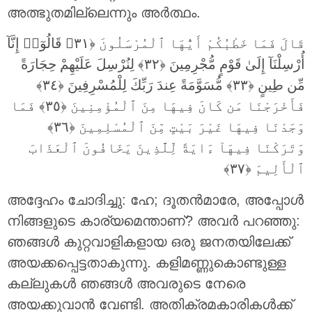
അത്ഭുതമില്ലെന്നും അര്‍ത്ഥം.
قَالَ فَمَا خَطْبُكُمْ أَيُّهَا ٱلْمُرْسَلُونَ ‎﴿٣١﴾‏ قَالُوٓا۟ إِنَّآ
أُرْسِلْنَآ إِلَىٰ قَوْمٍ مُّجْرِمِينَ ‎﴿٣٢﴾‏ لِنُرْسِلَ عَلَيْهِمْ حِجَارَةً
مِّن طِينٍ ‎﴿٣٣﴾‏ مُّسَوَّمَةً عِندَ رَبِّكَ لِلْمُسْرِفِينَ ‎﴿٣٤﴾‏
فَأَخْرَجْنَا مَن كَانَ فِيهَا مِنَ ٱلْمُؤْمِنِينَ ‎﴿٣٥﴾‏ فَمَا
وَجَدْنَا فِيهَا غَيْرَ بَيْتٍ مِّنَ ٱلْمُسْلِمِينَ ‎﴿٣٦﴾‏
وَتَرَكْنَا فِيهَآ ءَايَةً لِّلَّذِينَ يَخَافُونَ ٱلْعَذَابَ
ٱلْأَلِيمَ ‎﴿٣٧﴾‏
അദ്ദേഹം ചോദിച്ചു: ഹേ; ദൂതന്‍മാരേ, അപ്പോള്‍
നിങ്ങളുടെ കാര്യമെന്താണ്‌? അവര്‍ പറഞ്ഞു:
ഞങ്ങള്‍ കുറ്റവാളികളായ ഒരു ജനതയിലേക്ക്
അയക്കപ്പെട്ടതാകുന്നു. കളിമണ്ണുകൊണ്ടുള്ള
കല്ലുകള്‍ ഞങ്ങള്‍ അവരുടെ നേരെ
അയക്കുവാന്‍ വേണ്ടി. അതിക്രമകാരികള്‍ക്ക്