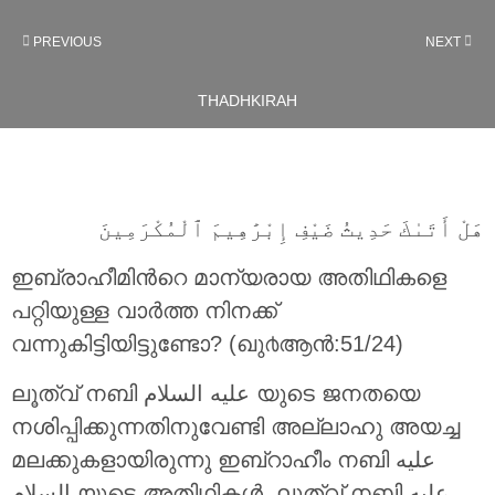
PREVIOUS
NEXT
THADHKIRAH
هَلْ أَتَىٰكَ حَدِيثُ ضَيْفِ إِبْرَٰهِيمَ ٱلْمُكْرَمِينَ
ഇബ്രാഹീമിന്‍റെ മാന്യരായ അതിഥികളെ
പറ്റിയുള്ള വാര്‍ത്ത നിനക്ക്
വന്നുകിട്ടിയിട്ടുണ്ടോ? (ഖു൪ആന്‍:51/24)
ലൂത്വ് നബി عليه السلام യുടെ ജനതയെ
നശിപ്പിക്കുന്നതിനുവേണ്ടി അല്ലാഹു അയച്ച
മലക്കുകളായിരുന്നു ഇബ്‌റാഹീം നബി عليه
السلام യുടെ അതിഥികൾ. ലൂത്വ് നബി عليه