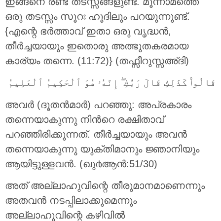
ഇങ്ങനെ രണ്ട് തടസ്സങ്ങളുണ്ട്. മൂന്നാമത്തെ
ഒരു തടസ്സം സൂറഃ ഹൂദിലും പറയുന്നുണ്ട്.
{എന്റെ ഭര്‍ത്താവ് ഇതാ ഒരു വൃദ്ധന്‍,
തീര്‍ച്ചയായും ഇതൊരു അത്ഭുതകരമായ
കാര്യം തന്നെ. (11:72)} (തഫ്സീറുസ്സഅ്ദി)
قَالُوا۟ كَذَٰلِكِ قَالَ رَبُّكِ ۖ إِنَّهُۥ هُوَ ٱلْحَكِيمُ ٱلْعَلِيمُ
അവര്‍ (ദൂതന്‍മാര്‍) പറഞ്ഞു: അപ്രകാരം
തന്നെയാകുന്നു നിന്‍റെ രക്ഷിതാവ്
പറഞ്ഞിരിക്കുന്നത്‌. തീര്‍ച്ചയായും അവന്‍
തന്നെയാകുന്നു യുക്തിമാനും ജ്ഞാനിയും
ആയിട്ടുള്ളവന്‍. (ഖു൪ആന്‍:51/30)
അത് അല്ലാഹുവിന്റെ തീരുമാനമാണെന്നും
അതവന്‍ നടപ്പിലാക്കുമെന്നും
അല്ലാഹുവിന്റെ കഴിവില്‍