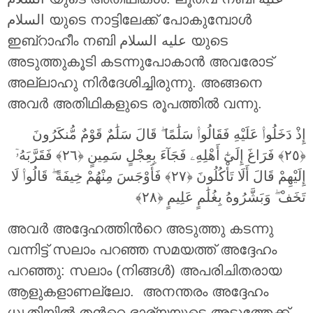
السلام യുടെ നാട്ടിലേക്ക് പോകുമ്പോൾ
ഇബ്‌റാഹീം നബി عليه السلام യുടെ
അടുത്തുകൂടി കടന്നുപോകാന്‍ അവരോട്
അല്ലാഹു നിര്‍ദേശിച്ചിരുന്നു. അങ്ങനെ
അവര്‍ അതിഥികളുടെ രൂപത്തില്‍ വന്നു.
إِذْ دَخَلُوا۟ عَلَيْهِ فَقَالُوا۟ سَلَٰمًا ۖ قَالَ سَلَٰمٌ قَوْمٌ مُّنكَرُونَ
‎﴿٢٥﴾‏ فَرَاغَ إِلَىٰٓ أَهْلِهِۦ فَجَآءَ بِعِجْلٍ سَمِينٍ ‎﴿٢٦﴾‏ فَقَرَّبَهُۥٓ
إِلَيْهِمْ قَالَ أَلَا تَأْكُلُونَ ‎﴿٢٧﴾‏ فَأَوْجَسَ مِنْهُمْ خِيفَةً ۖ قَالُوا۟ لَا
تَخَفْ ۖ وَبَشَّرُوهُ بِغُلَٰمٍ عَلِيمٍ ‎﴿٢٨﴾
അവര്‍ അദ്ദേഹത്തിന്‍റെ അടുത്തു കടന്നു
വന്നിട്ട് സലാം പറഞ്ഞ സമയത്ത് അദ്ദേഹം
പറഞ്ഞു: സലാം (നിങ്ങള്‍) അപരിചിതരായ
ആളുകളാണല്ലോ. അനന്തരം അദ്ദേഹം
ധൃതിയില്‍ തന്‍റെ ഭാര്യയുടെ അടുത്തേക്ക്