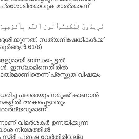
ന്നും പ്രശോഭിതമാവുക മാത്രമാണ്
يُرِيدُونَ لِيُطْفِـُٔوا۟ نُورَ ٱللَّهِ بِأَفْوَٰهِهِمْ
ിക്കുന്നത്. സത്യനിഷേധികള്‍ക്ക്
(ഖുർആൻ:61/8)
ുമായി ബന്ധപ്പെട്ടത്;
ള്‍. ഇസ്ലാമിനെതിരില്‍
ം മാത്രമാണിതെന്ന് പ്രസ്തുത വിഷയം
ുധരിച്ച പലരെയും നമുക്ക് കാണാന്‍
കളില്‍ അകപ്പെട്ടവരും
ഥാര്‍ഥ്യവുമാണ്.
ണ് വിമര്‍ശകര്‍ ഉന്നയിക്കുന്ന
ാശ നിയമത്തില്‍
ത്രീ പുരുഷ വേര്‍തിരിവല്ല