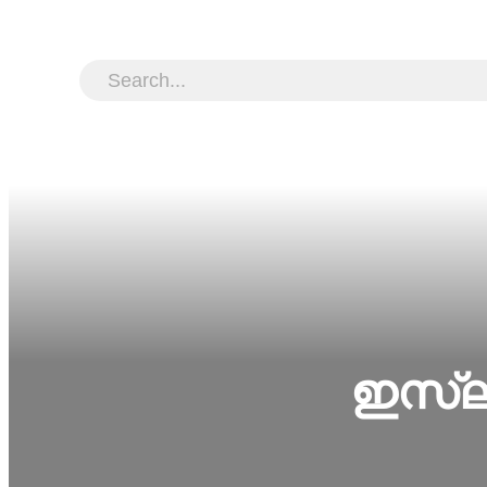
ഇസ്‌ല