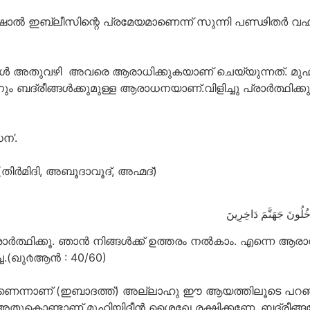
ാല്‍ ഇബ്‌ലീസിന്റെ പ്രമേയമാണെന്ന് സുന്നി പണ്ഢിതര്‍ വ
്പോള്‍ അതുവഴി അവരെ ആരാധിക്കുകയാണ് ചെയ്യുന്നത്. മുഹി
ഖിനും ബദ്‌രീങ്ങള്‍ക്കുമുള്ള ആരാധനയാണ്.വിളിച്ചു പ്രാര്‍ത്ഥി
ന’.
ിര്‍മിദി, അബൂദാവൂദ്, അഹ്മദ്)
ُﻠُﻮﻥَ ﺟَﻬَﻨَّﻢَ ﺩَاﺧِﺮِﻳﻦَ
പ്രാര്‍ത്ഥിക്കൂ. ഞാന്‍ നിങ്ങള്‍ക്ക് ഉത്തരം നല്‍കാം. എന്ന
്ച.(ഖു൪ആന്‍ : 40/60)
്നാണ് (ഇബാദത്ത്) അല്ലാഹു ഈ ആയത്തിലൂടെ പറഞ്ഞിട്ട
്ടാണ് മുഹിയിദ്ദീന്‍ ശൈഖേ രക്ഷിക്കണേ, ബദ്‌രീങ്ങളേ കാക