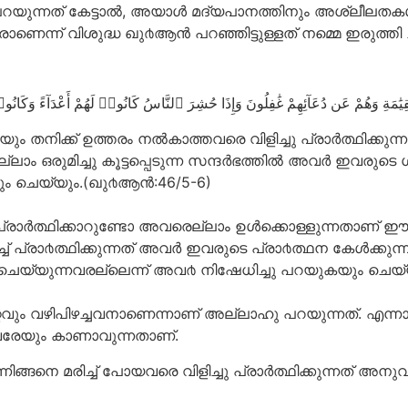
റയുന്നത് കേട്ടാല്‍, അയാള്‍ മദ്യപാനത്തിനും അശ്ലീലതകള്‍ക
ണെന്ന് വിശുദ്ധ ഖു൪ആന്‍ പറഞ്ഞിട്ടുള്ളത് നമ്മെ ഇരുത്തി ചിന
ﺔِ ﻭَﻫُﻢْ ﻋَﻦ ﺩُﻋَﺎٓﺋِﻬِﻢْ ﻏَٰﻔِﻠُﻮﻥَ ﻭَﺇِﺫَا ﺣُﺸِﺮَ ٱﻟﻨَّﺎﺱُ ﻛَﺎﻧُﻮا۟ ﻟَﻬُﻢْ ﺃَﻋْﺪَآءً ﻭَﻛَﺎﻧُﻮا۟ ﺑ
ും തനിക്ക് ഉത്തരം നല്‍കാത്തവരെ വിളിച്ചു പ്രാര്‍ത്ഥിക്കു
ലാം ഒരുമിച്ചു കൂട്ടപ്പെടുന്ന സന്ദര്‍ഭത്തില്‍ അവര്‍ ഇവരു
ും ചെയ്യും.(ഖു൪ആന്‍:46/5-6)
്രാര്‍ത്ഥിക്കാറുണ്ടോ അവരെല്ലാം ഉള്‍ക്കൊള്ളുന്നതാണ
രാ൪ത്ഥിക്കുന്നത് അവര്‍ ഇവരുടെ പ്രാ൪ത്ഥന കേള്‍ക്കുന
 ചെയ്യുന്നവരല്ലെന്ന് അവ൪ നിഷേധിച്ചു പറയുകയും ചെ
 എറ്റവും വഴിപിഴച്ചവനാണെന്നാണ് അല്ലാഹു പറയുന്നത്. എന
ുന്നവരേയും കാണാവുന്നതാണ്.
ിങ്ങനെ മരിച്ച് പോയവരെ വിളിച്ചു പ്രാര്‍ത്ഥിക്കുന്നത് അനുവ