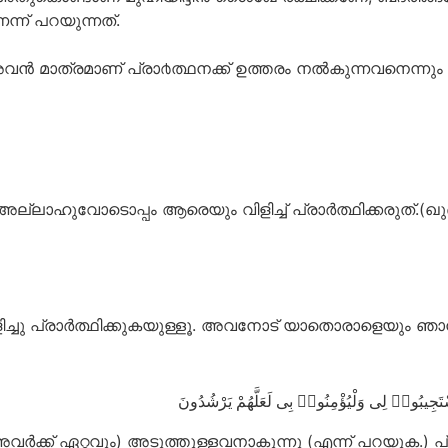
ന്ന് പറയുന്നത്.
അവന്‍ മാത്രമാണ് പ്രാ൪ത്ഥനക്ക് ഉത്തരം നല്‍കുന്നവനെ
ല്ലാഹുവോടൊപ്പം ആരെയും വിളിച്ച് പ്രാര്‍ത്ഥിക്കരുത്.(ഖു
്ചു പ്രാര്‍ത്ഥിക്കുകയുള്ളൂ. അവനോട് യാതൊരാളെയും ഞാന്‍
ﺴْﺘَﺠِﻴﺒُﻮا۟ ﻟِﻰ ﻭَﻟْﻴُﺆْﻣِﻨُﻮا۟ ﺑِﻰ ﻟَﻌَﻠَّﻬُﻢْ ﻳَﺮْﺷُﺪُﻭﻥَ
അവര്‍ക്ക് ഏറ്റവും) അടുത്തുള്ളവനാകുന്നു (എന്ന് പറയുക.) പ്രാര്