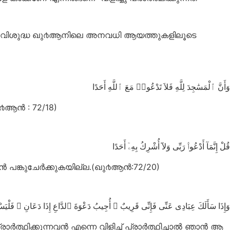
ന്നും വിശുദ്ധ ഖു൪ആനിലെ അനവധി ആയത്തുകളിലൂടെ
ﻭَﺃَﻥَّ ٱﻟْﻤَﺴَٰﺠِﺪَ ﻟِﻠَّﻪِ ﻓَﻼَ ﺗَﺪْﻋُﻮا۟ ﻣَﻊَ ٱﻟﻠَّﻪِ ﺃَﺣَﺪًا
൪ആന്‍ : 72/18)
ﻗُﻞْ ﺇِﻧَّﻤَﺎٓ ﺃَﺩْﻋُﻮا۟ ﺭَﺑِّﻰ ﻭَﻻَٓ ﺃُﺷْﺮِﻙُ ﺑِﻪِۦٓ ﺃَﺣَﺪًا
 പങ്കുചേര്‍ക്കുകയില്ല.(ഖു൪ആന്‍:72/20)
ﻭَﺇِﺫَا ﺳَﺄَﻟَﻚَ ﻋِﺒَﺎﺩِﻯ ﻋَﻨِّﻰ ﻓَﺈِﻧِّﻰ ﻗَﺮِﻳﺐٌ ۖ ﺃُﺟِﻴﺐُ ﺩَﻋْﻮَﺓَ ٱﻟﺪَّاﻉِ ﺇِﺫَا ﺩَﻋَﺎﻥِ ۖ ﻓَﻠْﻴَ
‍ത്ഥിക്കുന്നവന്‍ എന്നെ വിളിച്ച് പ്രാര്‍ത്ഥിച്ചാല്‍ ഞാന്‍ ആ