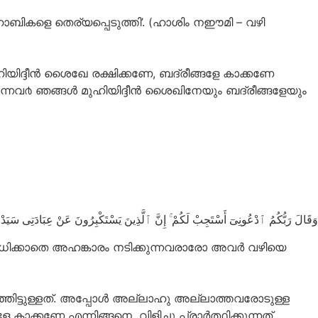
ഹാബികളെ തെര്യപ്പെടുത്തി’. (ഹാശിം നഈമി – വഴി
യിദ്ദീന്‍ ശൈഖേ രക്ഷിക്കണേ, ബദ്‌രീങ്ങളേ കാക്കണേ
ക്കുന്നവ൪ ഞങ്ങള്‍ മുഹിയിദ്ദീന്‍ ശൈഖിനേയും ബദ്‌രീങ്ങളേയും
ﻭَﻗَﺎﻝَ ﺭَﺑُّﻜُﻢُ ٱﺩْﻋُﻮﻧِﻰٓ ﺃَﺳْﺘَﺠِﺐْ ﻟَﻜُﻢْ ۚ ﺇِﻥَّ ٱﻟَّﺬِﻳﻦَ ﻳَﺴْﺘَﻜْﺒِﺮُﻭﻥَ ﻋَﻦْ ﻋِﺒَﺎﺩَﺗِﻰ ﺳَﻴَﺪْﺧ
െ ആരാധിക്കാതെ അഹങ്കാരം നടിക്കുന്നവരാരോ അവര്‍ വഴിയെ
ുള്ളത്. അപ്പോള്‍ അല്ലാഹു അല്ലാത്തവരോടുള്ള
്കണേ എന്നിങ്ങനെ വിളിച്ചു പ്രാര്‍ത്ഥിക്കുന്നത്