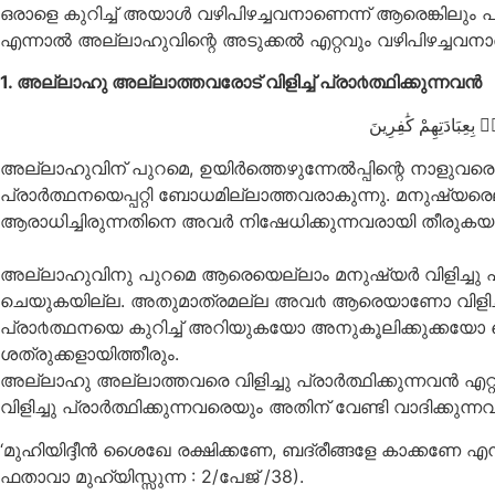
ഒരാളെ കുറിച്ച് അയാള്‍ വഴിപിഴച്ചവനാണെന്ന് ആരെങ്കിലും പ
എന്നാല്‍ അല്ലാഹുവിന്റെ അടുക്കല്‍ എറ്റവും വഴിപിഴച്ചവനാരാ
1. അല്ലാഹു അല്ലാത്തവരോട് വിളിച്ച് പ്രാ൪ത്ഥിക്കുന്നവന്‍
ِﻌِﺒَﺎﺩَﺗِﻬِﻢْ ﻛَٰﻔِﺮِﻳﻦَ
അല്ലാഹുവിന് പുറമെ, ഉയിര്‍ത്തെഴുന്നേല്‍പ്പിന്റെ നാളുവരെയ
പ്രാര്‍ത്ഥനയെപ്പറ്റി ബോധമില്ലാത്തവരാകുന്നു. മനുഷ്യരെല്
ആരാധിച്ചിരുന്നതിനെ അവര്‍ നിഷേധിക്കുന്നവരായി തീരുകയ
അല്ലാഹുവിനു പുറമെ ആരെയെല്ലാം മനുഷ്യര്‍ വിളിച്ചു പ
ചെയുകയില്ല. അതുമാത്രമല്ല അവ൪ ആരെയാണോ വിളിച്ച് പ്
പ്രാ൪ത്ഥനയെ കുറിച്ച് അറിയുകയോ അനുകൂലിക്കുക്കയോ
ശത്രുക്കളായിത്തീരും.
അല്ലാഹു അല്ലാത്തവരെ വിളിച്ചു പ്രാര്‍ത്ഥിക്കുന്നവന്‍
വിളിച്ചു പ്രാര്‍ത്ഥിക്കുന്നവരെയും അതിന് വേണ്ടി വാദിക്ക
‘മുഹിയിദ്ദീന്‍ ശൈഖേ രക്ഷിക്കണേ, ബദ്‌രീങ്ങളേ കാക്കണേ എന്ന
ഫതാവാ മുഹ്‌യിസ്സുന്ന : 2/പേജ് /38).