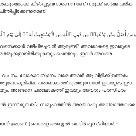
്കുമൊക്കെ കീഴ്പ്പെട്ടവനാണെന്നാണ് നമുക്ക് ഓ൪മ്മ വരിക.
്തിപ്പിക്കേണ്ടതാണ്.
ﻭَﻣَﻦْ ﺃَﺿَﻞُّ ﻣِﻤَّﻦ ﻳَﺪْﻋُﻮا۟ ﻣِﻦ ﺩُﻭﻥِ ٱﻟﻠَّﻪِ ﻣَﻦ ﻻَّ ﻳَﺴْﺘَﺠِﻴﺐُ ﻟَﻪُۥٓ ﺇِﻟَﻰٰ ﻳَﻮْﻡِ ٱﻟْﻘِﻴَٰﻤَ
ന്നവനെക്കാള്‍ വഴിപിഴച്ചവന്‍ ആരുണ്ട്‌? അവരാകട്ടെ ഇവരുടെ
ടെ ശത്രുക്കളായിരിക്കുകയും ചെയ്യും. ഇവര്‍ അവരെ
് ഈ വചനം. ലോകാവസാനം വരെ അവര്‍ ആ വിളിക്ക് ഉത്തരം
്നതുപോലുമില്ല. പരലോകത്ത് എത്തുമ്പോള്‍ ഇവരുടെ ഈ
യ്യും. അങ്ങനെ പരലോകത്ത് ഇവരും അവരും പരസ്പരം
്നാല്‍ ഇന്ന് മുസ്ലിം സമൂഹത്തില്‍ അല്ലാഹു അല്ലാത്തവരെ
ദനീയമാണ്. (പൊന്മള അബ്ദുല്‍ ഖാദിര്‍ മുസ്‌ലിയാര്‍ –