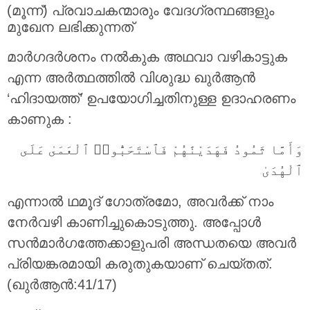
(മൂന്ന്) പ്രവാചകന്മാരും വേദഗ്രന്ഥങ്ങളും
മുഖേന ലഭിക്കുന്നത്
മാര്‍ഗദര്‍ശനം നല്‍കുക അഥവാ വഴികാട്ടുക
എന്ന അര്‍ത്ഥത്തിൽ വിശുദ്ധ ഖുര്‍ആൻ
‘ഹിദായത്ത്’ ഉപയോഗിച്ചതിനുള്ള ഉദാഹരണം
കാണുക :
وَأَمَّا ثَمُودُ فَهَدَيْنَٰهُمْ فَٱسْتَحَبُّوا۟ ٱلْعَمَىٰ عَلَى
ٱلْهُدَىٰ
എന്നാല്‍ ഥമൂദ് ഗോത്രമോ, അവര്‍ക്ക് നാം
നേര്‍വഴി കാണിച്ചുകൊടുത്തു. അപ്പോള്‍
സന്‍മാര്‍ഗത്തേക്കാളുപരി അന്ധതയെ അവര്‍
പ്രിയങ്കരമായി കരുതുകയാണ് ചെയ്തത്‌.
(ഖുർആൻ:41/17)