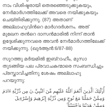
നാം വിശിഷ്ടരായി തെരഞ്ഞെടുക്കുകയും,
നേര്‍മാര്‍ഗത്തിലേക്ക് അവരെ നയിക്കുകയും
ചെയ്തിരിക്കുന്നു. (87) അതാണ്
അല്ലാഹുവിന്‍റെ മാര്‍ഗദര്‍ശനം. അത്
മുഖേന തന്‍റെ ദാസന്‍മാരില്‍ നിന്ന് താന്‍
ഉദ്ദേശിക്കുന്നവരെ അവന്‍ നേര്‍മാര്‍ഗത്തിലേക്ക്
നയിക്കുന്നു. (ഖു൪ആന്‍:6/87-88)
സൂറത്തു മര്‍യമിൽ ഇബ്‌റാഹീം, മുസാ
തുടങ്ങിയ പല പ്രവാചകന്മാരെ സംബന്ധിച്ചും
പ്രസ്താവിച്ചതിനു ശേഷം അല്ലാഹു
പറയുന്നു:
أُو۟لَٰٓئِكَ ٱلَّذِينَ أَنْعَمَ ٱللَّهُ عَلَيْهِم مِّنَ ٱلنَّبِيِّۦنَ مِن ذُرِّيَّةِ ءَادَمَ
وَمِمَّنْ حَمَلْنَا مَعَ نُوحٍ وَمِن ذُرِّيَّةِ إِبْرَٰهِيمَ وَإِسْرَٰٓءِيلَ
وَمِمَّنْ هَدَيْنَا وَٱجْتَبَيْنَآ ۚ