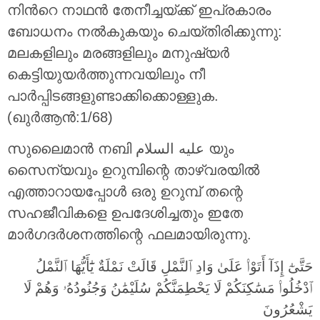
നിന്‍റെ നാഥന്‍ തേനീച്ചയ്ക്ക് ഇപ്രകാരം
ബോധനം നല്‍കുകയും ചെയ്തിരിക്കുന്നു:
മലകളിലും മരങ്ങളിലും മനുഷ്യര്‍
കെട്ടിയുയര്‍ത്തുന്നവയിലും നീ
പാര്‍പ്പിടങ്ങളുണ്ടാക്കിക്കൊള്ളുക.
(ഖുർആൻ:1/68)
സുലൈമാന്‍ നബി عليه السلام യും
സൈന്യവും ഉറുമ്പിന്റെ താഴ്‌വരയില്‍
എത്താറായപ്പോള്‍ ഒരു ഉറുമ്പ് തന്റെ
സഹജീവികളെ ഉപദേശിച്ചതും ഇതേ
മാര്‍ഗദര്‍ശനത്തിന്റെ ഫലമായിരുന്നു.
حَتَّىٰٓ إِذَآ أَتَوْا۟ عَلَىٰ وَادِ ٱلنَّمْلِ قَالَتْ نَمْلَةٌ يَٰٓأَيُّهَا ٱلنَّمْلُ
ٱدْخُلُوا۟ مَسَٰكِنَكُمْ لَا يَحْطِمَنَّكُمْ سُلَيْمَٰنُ وَجُنُودُهُۥ وَهُمْ لَا
يَشْعُرُونَ