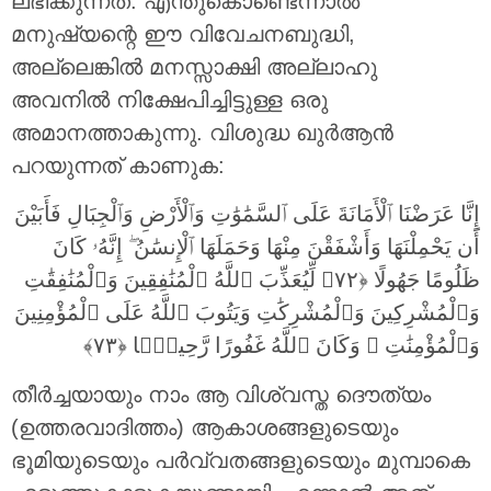
ലഭിക്കുന്നത്. എന്തുകൊണ്ടെന്നാല്‍
മനുഷ്യന്റെ ഈ വിവേചനബുദ്ധി,
അല്ലെങ്കില്‍ മനസ്സാക്ഷി അല്ലാഹു
അവനില്‍ നിക്ഷേപിച്ചിട്ടുള്ള ഒരു
അമാനത്താകുന്നു. വിശുദ്ധ ഖുര്‍ആന്‍
പറയുന്നത് കാണുക:
إِنَّا عَرَضْنَا ٱلْأَمَانَةَ عَلَى ٱلسَّمَٰوَٰتِ وَٱلْأَرْضِ وَٱلْجِبَالِ فَأَبَيْنَ
أَن يَحْمِلْنَهَا وَأَشْفَقْنَ مِنْهَا وَحَمَلَهَا ٱلْإِنسَٰنُ ۖ إِنَّهُۥ كَانَ
ظَلُومًا جَهُولًا ‎﴿٧٢﴾‏ لِّيُعَذِّبَ ٱللَّهُ ٱلْمُنَٰفِقِينَ وَٱلْمُنَٰفِقَٰتِ
وَٱلْمُشْرِكِينَ وَٱلْمُشْرِكَٰتِ وَيَتُوبَ ٱللَّهُ عَلَى ٱلْمُؤْمِنِينَ
وَٱلْمُؤْمِنَٰتِ ۗ وَكَانَ ٱللَّهُ غَفُورًا رَّحِيمَۢا ‎﴿٧٣﴾
തീര്‍ച്ചയായും നാം ആ വിശ്വസ്ത ദൌത്യം
(ഉത്തരവാദിത്തം) ആകാശങ്ങളുടെയും
ഭൂമിയുടെയും പര്‍വ്വതങ്ങളുടെയും മുമ്പാകെ