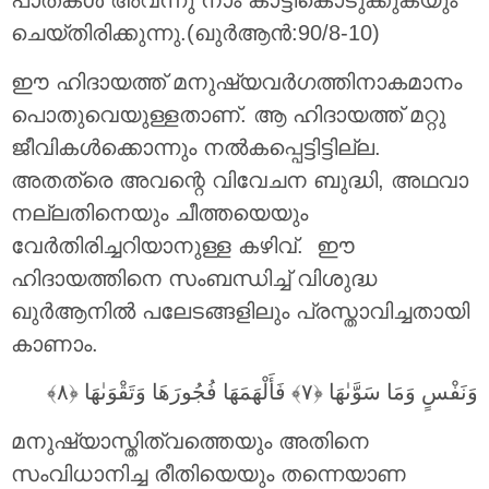
പാതകള്‍ അവന്നു നാം കാട്ടികൊടുക്കുകയും
ചെയ്തിരിക്കുന്നു.(ഖുർആൻ:90/8-10)
ഈ ഹിദായത്ത് മനുഷ്യവര്‍ഗത്തിനാകമാനം
പൊതുവെയുള്ളതാണ്. ആ ഹിദായത്ത് മറ്റു
ജീവികള്‍ക്കൊന്നും നല്‍കപ്പെട്ടിട്ടില്ല.
അതത്രെ അവന്റെ വിവേചന ബുദ്ധി, അഥവാ
നല്ലതിനെയും ചീത്തയെയും
വേര്‍തിരിച്ചറിയാനുള്ള കഴിവ്. ഈ
ഹിദായത്തിനെ സംബന്ധിച്ച് വിശുദ്ധ
ഖുര്‍ആനില്‍ പലേടങ്ങളിലും പ്രസ്താവിച്ചതായി
കാണാം.
وَنَفْسٍ وَمَا سَوَّىٰهَا ‎﴿٧﴾‏ فَأَلْهَمَهَا فُجُورَهَا وَتَقْوَىٰهَا ‎﴿٨﴾
മനുഷ്യാസ്തിത്വത്തെയും അതിനെ
സംവിധാനിച്ച രീതിയെയും തന്നെയാണ