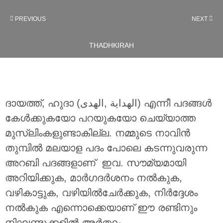
PREVIOUS
NEXT
THADHKIRAH
ദായത്ത്, ഹുദാ (الهداية ,الهدى) എന്നീ പദങ്ങൾ
കേൾക്കുകയോ പറയുകയോ ചെയ്യാത്ത
മുസ്ലിംകളുണ്ടാകില്ല. നമ്മുടെ നാവിന്‍
തുമ്പില്‍ മലയാള പദം പോലെ കടന്നുവരുന്ന
അറബി പദങ്ങളാണ് ഇവ. സൗമ്യമായി
അറിയിക്കുക, മാര്‍ഗദര്‍ശനം നല്‍കുക,
വഴികാട്ടുക, വഴിയില്‍ചേര്‍ക്കുക, നിര്‍ദ്ദേശം
നല്‍കുക എന്നൊക്കെയാണ് ഈ രണ്ടിനും
നിഘണ്ടുക്കളില്‍ അര്‍ത്ഥം