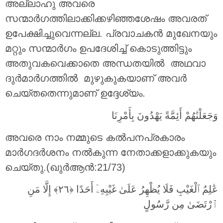
അല്ലാഹു അവരെ
സന്മാര്‍ഗത്തിലാക്കിക്കഴിഞ്ഞശേഷം അവരത്
ഉപേക്ഷിച്ചുവെന്നല്ല. പ്രവാചകന്‍ മുഖേനയും
മറ്റും സന്മാര്‍ഗം ഉപദേശിച്ച് കൊടുത്തിട്ടും
അതുവകവെക്കാതെ അന്ധതയില്‍ അഥവാ
ദുര്‍മാര്‍ഗത്തില്‍ മുഴുകുകയാണ് അവര്‍
ചെയ്തതെന്നുമാണ് ഉദ്ദേശ്യം.
وَجَعَلْنَٰهُمْ أَئِمَّةً يَهْدُونَ بِأَمْرِنَا
അവരെ നാം നമ്മുടെ കല്‍പനപ്രകാരം
മാര്‍ഗദര്‍ശനം നല്‍കുന്ന നേതാക്കളാക്കുകയും
ചെയ്തു.(ഖുർആൻ:21/73)
عَٰلِمُ ٱلْغَيْبِ فَلَا يُظْهِرُ عَلَىٰ غَيْبِهِۦٓ أَحَدًا ‎﴿٢٦﴾‏ إِلَّا مَنِ
ٱرْتَضَىٰ مِن رَّسُولٍ