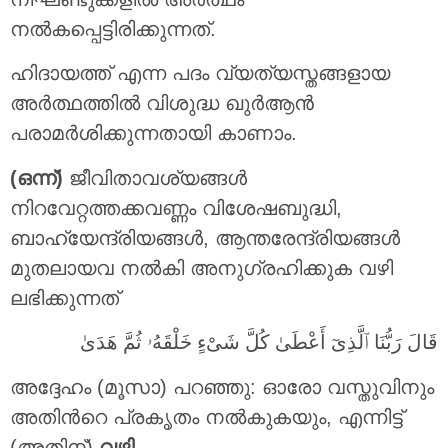
നല്‍കപ്പെട്ടിരിക്കുന്നത്.
ഹിദായത്ത് എന്ന പദം വ്യത്യസ്തങ്ങളായ
അർത്ഥത്തിൽ വിശുദ്ധ ഖുർആൻ
പരാമർശിക്കുന്നതായി കാണാം.
(ഒന്ന്)
ജീവിതാവശ്യങ്ങള്‍
നിറവേറ്റത്തക്കവണ്ണം വിശേഷബുദ്ധി,
ബാഹ്യേന്ദ്രിയങ്ങള്‍, ആന്തരേന്ദ്രിയങ്ങള്‍
മുതലായവ നല്‍കി അനുഗ്രഹിക്കുക വഴി
ലഭിക്കുന്നത്
قَالَ رَبُّنَا ٱلَّذِىٓ أَعْطَىٰ كُلَّ شَىْءٍ خَلْقَهُۥ ثُمَّ هَدَىٰ ‎
അദ്ദേഹം (മൂസാ) പറഞ്ഞു: ഓരോ വസ്തുവിനും
അതിന്‍റെ പ്രകൃതം നല്‍കുകയും, എന്നിട്ട്
(അതിന്‌)
വഴി