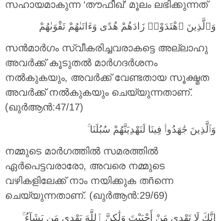
സഹായമാകുന്ന ‘തൗഫീഖ്’ മൂലം ലഭിക്കുന്നത്
وَٱلَّذِينَ ٱهْتَدَوْا۟ زَادَهُمْ هُدًى وَءَاتَىٰهُمْ تَقْوَىٰهُمْ
സന്‍മാര്‍ഗം സ്വീകരിച്ചവരാകട്ടെ അല്ലാഹു
അവര്‍ക്ക് കൂടുതല്‍ മാര്‍ഗദര്‍ശനം
നല്‍കുകയും, അവര്‍ക്ക് വേണ്ടതായ സൂക്ഷ്മത
അവര്‍ക്ക് നല്‍കുകയും ചെയ്യുന്നതാണ്‌.
(ഖുർആൻ:47/17)
وَٱلَّذِينَ جَٰهَدُوا۟ فِينَا لَنَهْدِيَنَّهُمْ سُبُلَنَا ۚ
നമ്മുടെ മാര്‍ഗത്തില്‍ സമരത്തില്‍
ഏര്‍പെട്ടവരാരോ, അവരെ നമ്മുടെ
വഴികളിലേക്ക് നാം നയിക്കുക തñന്നെ
ചെയ്യുന്നതാണ്‌. (ഖുർആൻ:29/69)
إِنَّكَ لَا تَهْدِى مَنْ أَحْبَبْتَ وَلَٰكِنَّ ٱللَّهَ يَهْدِى مَن يَشَآءُ ۚ