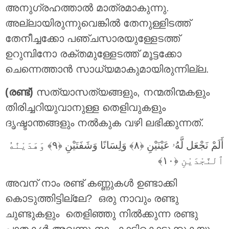
അനുഗ്രഹത്താല്‍ മാത്രമാകുന്നു.
അല്ലായിരുന്നുവെങ്കില്‍ തേനുള്ളിടത്ത്
തേനീച്ചക്കോ പഞ്ചസാരയുള്ളേടത്ത്
ഉറുമ്പിനോ രക്തമുള്ളേടത്ത് മൂട്ടക്കോ
ചെന്നെത്താന്‍ സാധ്യമാകുമായിരുന്നില്ല.
(രണ്ട്)
സത്യാസത്യങ്ങളും, നന്മതിന്മകളും
തിരിച്ചറിയുവാനുള്ള തെളിവുകളും
ദൃഷ്ടാന്തങ്ങളും നല്‍കുക വഴി ലഭിക്കുന്നത്.
أَلَمْ نَجْعَل لَّهُۥ عَيْنَيْنِ ‎﴿٨﴾‏ وَلِسَانًا وَشَفَتَيْنِ ‎﴿٩﴾‏ وَهَدَيْنَٰهُ
ٱلنَّجْدَيْنِ ‎﴿١٠﴾
അവന് നാം രണ്ട് കണ്ണുകള്‍ ഉണ്ടാക്കി
കൊടുത്തിട്ടില്ലേ? ഒരു നാവും രണ്ടു
ചുണ്ടുകളും തെളിഞ്ഞു നില്‍ക്കുന്ന രണ്ടു