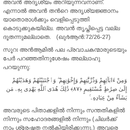
അവന്‍ അദൃശ്യം അറിയുന്നവനാണ്‌.
എന്നാല്‍ അവന്‍ തന്‍റെ അദൃശ്യജ്ഞാനം
യാതൊരാള്‍ക്കും വെളിപ്പെടുത്തി
കൊടുക്കുകയില്ല. അവന്‍ തൃപ്തിപ്പെട്ട വല്ല
ദൂതന്നുമല്ലാതെ. (ഖു൪ആന്‍:72/26-27)
സൂറഃ അന്‍ആമില്‍ പല പ്രവാചകന്മാരുടെയും
പേര്‍ പറഞ്ഞതിനുശേഷം അല്ലാഹു
പറയുന്നു:
وَمِنْ ءَابَآئِهِمْ وَذُرِّيَّٰتِهِمْ وَإِخْوَٰنِهِمْ ۖ وَٱجْتَبَيْنَٰهُمْ وَهَدَيْنَٰهُمْ
إِلَىٰ صِرَٰطٍ مُّسْتَقِيمٍ ‎﴿٨٧﴾‏ ذَٰلِكَ هُدَى ٱللَّهِ يَهْدِى بِهِۦ مَن
يَشَآءُ مِنْ عِبَادِهِۦ ۚ
അവരുടെ പിതാക്കളില്‍ നിന്നും സന്തതികളില്‍
നിന്നും സഹോദരങ്ങളില്‍ നിന്നും (ചിലര്‍ക്ക്
നാം ശ്രേഷ്ഠത നല്‍കിയിരിക്കുന്നു.) അവരെ