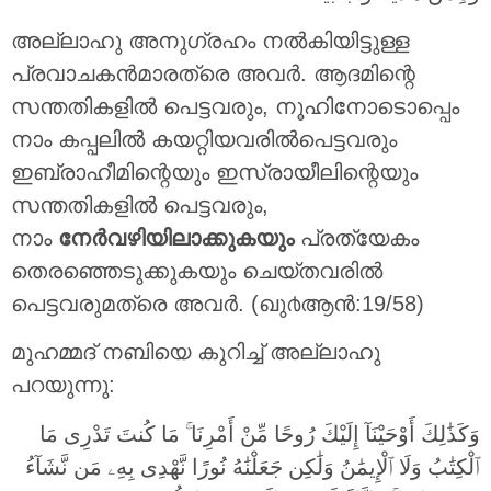
അല്ലാഹു അനുഗ്രഹം നല്‍കിയിട്ടുള്ള
പ്രവാചകന്‍മാരത്രെ അവര്‍. ആദമിന്റെ
സന്തതികളില്‍ പെട്ടവരും, നൂഹിനോടൊപ്പെം
നാം കപ്പലില്‍ കയറ്റിയവരില്‍പെട്ടവരും
ഇബ്രാഹീമിന്റെയും ഇസ്രായീലിന്റെയും
സന്തതികളില്‍ പെട്ടവരും,
നാം
നേര്‍വഴിയിലാക്കുകയും
പ്രത്യേകം
തെരഞ്ഞെടുക്കുകയും ചെയ്തവരില്‍
പെട്ടവരുമത്രെ അവര്‍. (ഖു൪ആന്‍:19/58)
മുഹമ്മദ് നബിയെ കുറിച്ച് അല്ലാഹു
പറയുന്നു:
وَكَذَٰلِكَ أَوْحَيْنَآ إِلَيْكَ رُوحًا مِّنْ أَمْرِنَا ۚ مَا كُنتَ تَدْرِى مَا
ٱلْكِتَٰبُ وَلَا ٱلْإِيمَٰنُ وَلَٰكِن جَعَلْنَٰهُ نُورًا نَّهْدِى بِهِۦ مَن نَّشَآءُ