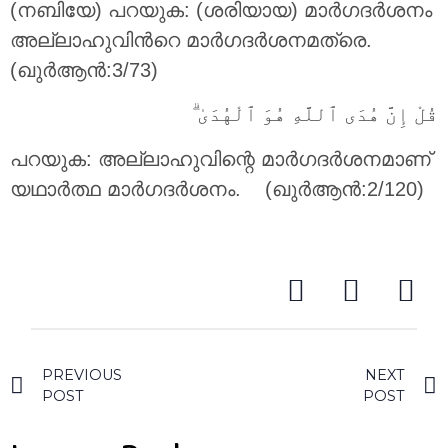
(നബിയേ) പറയുക: (ശരിയായ) മാര്‍ഗദര്‍ശനം
അല്ലാഹുവിന്‍റെ മാര്‍ഗദര്‍ശനമത്രെ.
(ഖുർആൻ:3/73)
قُلْ إِنَّ هُدَى ٱللَّهِ هُوَ ٱلْهُدَىٰ ۗ
പറയുക: അല്ലാഹുവിന്റെ മാര്‍ഗദര്‍ശനമാണ്
യഥാര്‍ത്ഥ മാര്‍ഗദര്‍ശനം. (ഖുർആൻ:2/120)
PREVIOUS
NEXT
POST
POST