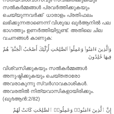
സൽകർമ്മങ്ങൾ പ്രവർത്തിക്കുകയും
ചെയ്യുന്നവർക്ക് ധാരാളം പ്രതിഫലം
ലഭിക്കുന്നതാണെന്ന് വിശുദ്ധ ഖുർആനിൽ പല
ഭാഗത്തും ഉണർത്തിയിട്ടുണ്ട്. അതിലെ ചില
വചനങ്ങൾ കാണുക:
وَٱلَّذِينَ ءَامَنُوا۟ وَعَمِلُوا۟ ٱلصَّٰلِحَٰتِ أُو۟لَٰٓئِكَ أَصْحَٰبُ ٱلْجَنَّةِ ۖ هُمْ
فِيهَا خَٰلِدُونَ ‎
വിശ്വസിക്കുകയും സല്‍കര്‍മ്മങ്ങള്‍
അനുഷ്ഠിക്കുകയും ചെയ്തതാരോ
അവരാകുന്നു സ്വര്‍ഗാവകാശികള്‍.
അവരതില്‍ നിത്യവാസികളായിരിക്കും.
(ഖു൪ആന്‍:2/82)
إِنَّ ٱلَّذِينَ ءَامَنُوا۟ وَعَمِلُوا۟ ٱلصَّٰلِحَٰتِ كَانَتْ لَهُمْ