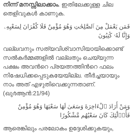
നിന്ന് മനസ്സിലാക്കാം.
ഇതിലേക്കുള്ള ചില
തെളിവുകൾ കാണുക.
فَمَن يَعْمَلْ مِنَ ٱلصَّٰلِحَٰتِ وَهُوَ مُؤْمِنٌ فَلَا كُفْرَانَ لِسَعْيِهِۦ
وَإِنَّا لَهُۥ كَٰتِبُونَ
വല്ലവനും സത്യവിശ്വാസിയായിക്കൊണ്ട്
സല്‍കര്‍മ്മങ്ങളില്‍ വല്ലതും ചെയ്യുന്ന
പക്ഷം അവന്‍റെ പ്രയത്നത്തിന്‍റെ ഫലം
നിഷേധിക്കപ്പെടുകയേയില്ല. തീര്‍ച്ചയായും
നാം അത് എഴുതിവെക്കുന്നതാണ്‌.
(ഖു൪ആന്‍:21/94)
وَمَنْ أَرَادَ ٱلْءَاخِرَةَ وَسَعَىٰ لَهَا سَعْيَهَا وَهُوَ مُؤْمِنٌ
فَأُو۟لَٰٓئِكَ كَانَ سَعْيُهُم مَّشْكُورًا
ആരെങ്കിലും പരലോകം ഉദ്ദേശിക്കുകയും,