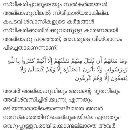
സ്വീകരിച്ചവരുടെയും സൽകർമ്മങ്ങൾ
അല്ലാഹുവിങ്കൽ സ്വീകാര്യമാകില്ല.
കപടവിശ്വാസികളുടെ കര്‍മങ്ങള്‍
സ്വീകരിക്കാതിരിക്കുവാനുള്ള കാരണമായി
അല്ലാഹു പറഞ്ഞത്, അവരുടെ വിശ്വാസം
പിഴച്ചതാണെന്നാണ്.
وَمَا مَنَعَهُمْ أَن تُقْبَلَ مِنْهُمْ نَفَقَٰتُهُمْ إِلَّآ أَنَّهُمْ كَفَرُوا۟ بِٱللَّهِ
وَبِرَسُولِهِۦ وَلَا يَأْتُونَ ٱلصَّلَوٰةَ إِلَّا وَهُمْ كُسَالَىٰ وَلَا
يُنفِقُونَ إِلَّا وَهُمْ كَٰرِهُونَ
അവര്‍ അല്ലാഹുവിലും അവന്റെ ദൂതനിലും
അവിശ്വസിച്ചിരിക്കുന്നു എന്നതും
മടിയന്മാരായിക്കൊണ്ടല്ലാതെ അവര്‍
നമസ്‌കാരത്തിന് ചെല്ലുകയില്ല എന്നതും
വെറുപ്പുള്ളവരായിക്കൊണ്ടല്ലാതെ അവര്‍