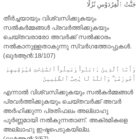
جَنَّٰتُ ٱلْفِرْدَوْسِ نُزُلًا
തീര്‍ച്ചയായും വിശ്വസിക്കുകയും
സല്‍കര്‍മ്മങ്ങള്‍ പ്രവര്‍ത്തിക്കുകയും
ചെയ്തവരാരോ അവര്‍ക്ക് സല്‍ക്കാരം
നല്‍കാനുള്ളതാകുന്നു സ്വര്‍ഗത്തോപ്പുകള്‍.
(ഖു൪ആന്‍:18/107)
وَأَمَّا ٱلَّذِينَ ءَامَنُوا۟ وَعَمِلُوا۟ ٱلصَّٰلِحَٰتِ فَيُوَفِّيهِمْ
أُجُورَهُمْ ۗ وَٱللَّهُ لَا يُحِبُّ ٱلظَّٰلِمِينَ
എന്നാല്‍ വിശ്വസിക്കുകയും സല്‍കര്‍മ്മങ്ങള്‍
പ്രവര്‍ത്തിക്കുകയും ചെയ്തവര്‍ക്ക് അവര്‍
അര്‍ഹിക്കുന്ന പ്രതിഫലം അല്ലാഹു
പൂര്‍ണ്ണമായി നല്‍കുന്നതാണ്‌. അക്രമികളെ
അല്ലാഹു ഇഷ്ടപെടുകയില്ല.
(ഖു൪ആന്‍:3/57)