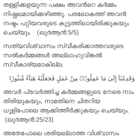
തള്ളിക്കളയുന്ന പക്ഷം അവന്‍റെ കര്‍മ്മം
നിഷ്ഫലമായിക്കഴിഞ്ഞു. പരലോകത്ത് അവന്‍
നഷ്ടം പറ്റിയവരുടെ കൂട്ടത്തിലായിരിക്കുകയും
ചെയ്യും. (ഖു൪ആന്‍:5/5)
സത്യവിശ്വാസം സ്വീകരിക്കാത്തവരുടെ
സൽകർമ്മങ്ങൾ അല്ലാഹുവിങ്കൽ
സ്വീകാര്യമാകില്ല.
وَقَدِمْنَآ إِلَىٰ مَا عَمِلُوا۟ مِنْ عَمَلٍ فَجَعَلْنَٰهُ هَبَآءً مَّنثُورًا
അവര്‍ പ്രവര്‍ത്തിച്ച കര്‍മ്മങ്ങളുടെ നേരെ നാം
തിരിയുകയും, നാമതിനെ ചിതറിയ
ധൂളിപോലെ ആക്കിത്തീര്‍ക്കുകയും ചെയ്യും.
(ഖു൪ആന്‍:25/23)
അതേപോലെ ശരിയല്ലാത്ത വിശ്വാസം