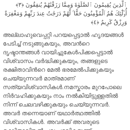
ٱلَّذِينَ يُقِيمُونَ ٱلصَّلَوٰةَ وَمِمَّا رَزَقْنَٰهُمْ يُنفِقُونَ ‎﴿٣﴾‏
أُو۟لَٰٓئِكَ هُمُ ٱلْمُؤْمِنُونَ حَقًّا ۚ لَّهُمْ دَرَجَٰتٌ عِندَ رَبِّهِمْ وَمَغْفِرَةٌ
وَرِزْقٌ كَرِيمٌ ‎﴿٤﴾‏
അല്ലാഹുവെപ്പറ്റി പറയപ്പെട്ടാല്‍ ഹൃദയങ്ങള്‍
പേടിച്ച് നടുങ്ങുകയും, അവന്‍റെ
ദൃഷ്ടാന്തങ്ങള്‍ വായിച്ചുകേള്‍പിക്കപ്പെട്ടാല്‍
വിശ്വാസം വര്‍ദ്ധിക്കുകയും, തങ്ങളുടെ
രക്ഷിതാവിന്‍റെ മേല്‍ ഭരമേല്‍പിക്കുകയും
ചെയ്യുന്നവര്‍ മാത്രമാണ്
സത്യവിശ്വാസികള്‍.നമസ്കാരം മുറപോലെ
നിര്‍വഹിക്കുകയും നാം നല്‍കിയിട്ടുള്ളതില്‍
നിന്ന് ചെലവഴിക്കുകയും ചെയ്യുന്നവര്‍.
അവര്‍ തന്നെയാണ് യഥാര്‍ത്ഥത്തില്‍
വിശ്വാസികള്‍. അവര്‍ക്ക് അവരുടെ