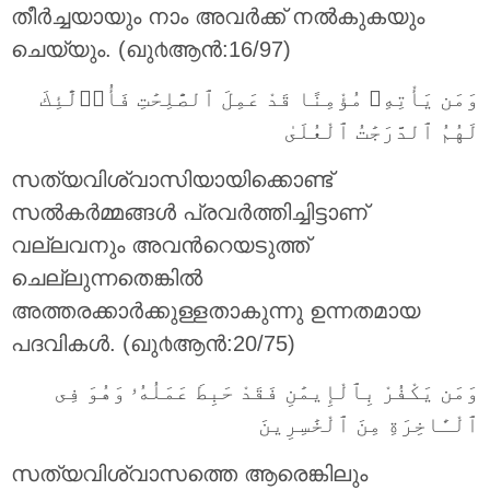
തീര്‍ച്ചയായും നാം അവര്‍ക്ക് നല്‍കുകയും
ചെയ്യും. (ഖു൪ആന്‍:16/97)
وَمَن يَأْتِهِۦ مُؤْمِنًا قَدْ عَمِلَ ٱلصَّٰلِحَٰتِ فَأُو۟لَٰٓئِكَ
لَهُمُ ٱلدَّرَجَٰتُ ٱلْعُلَىٰ
സത്യവിശ്വാസിയായിക്കൊണ്ട്
സല്‍കര്‍മ്മങ്ങള്‍ പ്രവര്‍ത്തിച്ചിട്ടാണ്
വല്ലവനും അവന്‍റെയടുത്ത്
ചെല്ലുന്നതെങ്കില്‍
അത്തരക്കാര്‍ക്കുള്ളതാകുന്നു ഉന്നതമായ
പദവികള്‍. (ഖു൪ആന്‍:20/75)
وَمَن يَكْفُرْ بِٱلْإِيمَٰنِ فَقَدْ حَبِطَ عَمَلُهُۥ وَهُوَ فِى
ٱلْـَٔاخِرَةِ مِنَ ٱلْخَٰسِرِينَ
സത്യവിശ്വാസത്തെ ആരെങ്കിലും