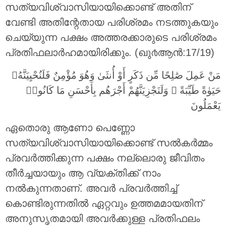
സത്യവിശ്വാസിയായിക്കൊണ്ട് അതിന്
വേണ്ടി അതിന്റേതായ പരിശ്രമം നടത്തുകയും
ചെയ്യുന്ന പക്ഷം അത്തരക്കാരുടെ പരിശ്രമം
പ്രതിഫലാര്‍ഹമായിരിക്കും. (ഖു൪ആന്‍:17/19)
مَنْ عَمِلَ صَٰلِحًا مِّن ذَكَرٍ أَوْ أُنثَىٰ وَهُوَ مُؤْمِنٌ فَلَنُحْيِيَنَّهُۥ
حَيَوٰةً طَيِّبَةً ۖ وَلَنَجْزِيَنَّهُمْ أَجْرَهُم بِأَحْسَنِ مَا كَانُوا۟
يَعْمَلُونَ
ഏതൊരു ആണോ പെണ്ണോ
സത്യവിശ്വാസിയായിക്കൊണ്ട് സല്‍കര്‍മ്മം
പ്രവര്‍ത്തിക്കുന്ന പക്ഷം നല്ലൊരു ജീവിതം
തീര്‍ച്ചയായും ആ വ്യക്തിക്ക് നാം
നല്‍കുന്നതാണ്‌. അവര്‍ പ്രവര്‍ത്തിച്ച്
കൊണ്ടിരുന്നതില്‍ ഏറ്റവും ഉത്തമമായതിന്
അനുസൃതമായി അവര്‍ക്കുള്ള പ്രതിഫലം