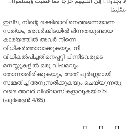
لَا يَجِدُوا۟ فِىٓ أَنفُسِهِمْ حَرَجًا مِّمَّا قَضَيْتَ وَيُسَلِّمُوا۟
تَسْلِيمًا
ഇല്ല, നിന്റെ രക്ഷിതാവിനെത്തന്നെയാണ
സത്യം; അവര്‍ക്കിടയില്‍ ഭിന്നതയുണ്ടായ
കാര്യത്തില്‍ അവര്‍ നിന്നെ
വിധികര്‍ത്താവാക്കുകയും, നീ
വിധികല്‍പിച്ചതിനെപ്പറ്റി പിന്നീടവരുടെ
മനസ്സുകളില്‍ ഒരു വിഷമവും
തോന്നാതിരിക്കുകയും, അത് പൂര്‍ണ്ണമായി
സമ്മതിച്ച് അനുസരിക്കുകയും ചെയ്യുന്നതു
വരെ അവര്‍ വിശ്വാസികളാവുകയില്ല.
(ഖു൪ആന്‍:4/65)