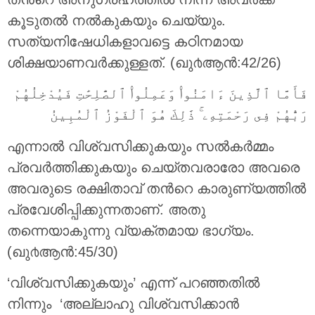
കൂടുതല്‍ നല്‍കുകയും ചെയ്യും.
സത്യനിഷേധികളാവട്ടെ കഠിനമായ
ശിക്ഷയാണവര്‍ക്കുള്ളത്‌. (ഖു൪ആന്‍:42/26)
فَأَمَّا ٱلَّذِينَ ءَامَنُوا۟ وَعَمِلُوا۟ ٱلصَّٰلِحَٰتِ فَيُدْخِلُهُمْ
رَبُّهُمْ فِى رَحْمَتِهِۦ ۚ ذَٰلِكَ هُوَ ٱلْفَوْزُ ٱلْمُبِينُ
എന്നാല്‍ വിശ്വസിക്കുകയും സല്‍കര്‍മ്മം
പ്രവര്‍ത്തിക്കുകയും ചെയ്തവരാരോ അവരെ
അവരുടെ രക്ഷിതാവ് തന്‍റെ കാരുണ്യത്തില്‍
പ്രവേശിപ്പിക്കുന്നതാണ്‌. അതു
തന്നെയാകുന്നു വ്യക്തമായ ഭാഗ്യം.
(ഖു൪ആന്‍:45/30)
‘വിശ്വസിക്കുകയും’ എന്ന് പറഞ്ഞതിൽ
നിന്നും ‘അല്ലാഹു വിശ്വസിക്കാന്‍