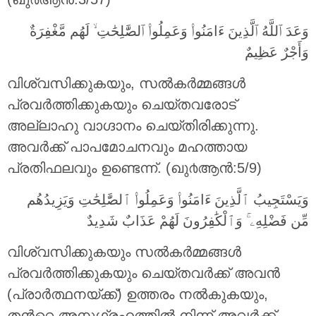
وَعَدَ ٱللَّهُ ٱلَّذِينَ ءَامَنُوا۟ وَعَمِلُوا۟ ٱلصَّٰلِحَٰتِ ۙ لَهُم مَّغْفِرَةٌ
وَأَجْرٌ عَظِيمٌ
വിശ്വസിക്കുകയും, സല്‍കര്‍മ്മങ്ങള്‍
പ്രവര്‍ത്തിക്കുകയും ചെയ്തവരോട്
അല്ലാഹു വാഗ്ദാനം ചെയ്തിരിക്കുന്നു.
അവര്‍ക്ക് പാപമോചനവും മഹത്തായ
പ്രതിഫലവും ഉണ്ടെന്ന്‌. (ഖു൪ആന്‍:5/9)
وَيَسْتَجِيبُ ٱلَّذِينَ ءَامَنُوا۟ وَعَمِلُوا۟ ٱلصَّٰلِحَٰتِ وَيَزِيدُهُم
مِّن فَضْلِهِۦ ۚ وَٱلْكَٰفِرُونَ لَهُمْ عَذَابٌ شَدِيدٌ
വിശ്വസിക്കുകയും സല്‍കര്‍മ്മങ്ങള്‍
പ്രവര്‍ത്തിക്കുകയും ചെയ്തവര്‍ക്ക് അവന്‍
(പ്രാര്‍ത്ഥനയ്ക്ക്‌) ഉത്തരം നല്‍കുകയും,
തന്‍റെ അനുഗ്രഹത്തില്‍ നിന്ന് അവര്‍ക്ക്