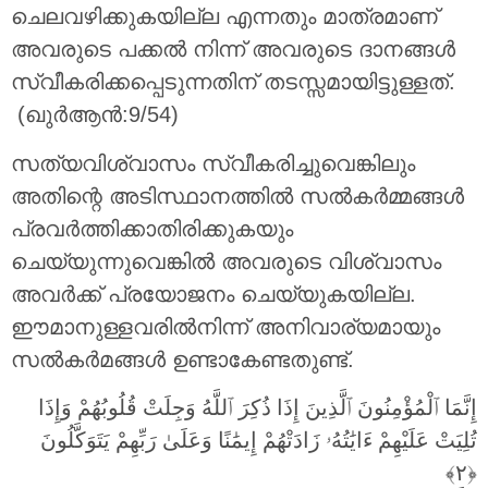
ചെലവഴിക്കുകയില്ല എന്നതും മാത്രമാണ്
അവരുടെ പക്കല്‍ നിന്ന് അവരുടെ ദാനങ്ങള്‍
സ്വീകരിക്കപ്പെടുന്നതിന് തടസ്സമായിട്ടുള്ളത്.
(ഖുർആൻ:9/54)
സത്യവിശ്വാസം സ്വീകരിച്ചുവെങ്കിലും
അതിന്റെ അടിസ്ഥാനത്തിൽ സൽകർമ്മങ്ങൾ
പ്രവർത്തിക്കാതിരിക്കുകയും
ചെയ്യുന്നുവെങ്കിൽ അവരുടെ വിശ്വാസം
അവർക്ക് പ്രയോജനം ചെയ്യുകയില്ല.
ഈമാനുള്ളവരില്‍നിന്ന് അനിവാര്യമായും
സല്‍കര്‍മങ്ങള്‍ ഉണ്ടാകേണ്ടതുണ്ട്.
إِنَّمَا ٱلْمُؤْمِنُونَ ٱلَّذِينَ إِذَا ذُكِرَ ٱللَّهُ وَجِلَتْ قُلُوبُهُمْ وَإِذَا
تُلِيَتْ عَلَيْهِمْ ءَايَٰتُهُۥ زَادَتْهُمْ إِيمَٰنًا وَعَلَىٰ رَبِّهِمْ يَتَوَكَّلُونَ