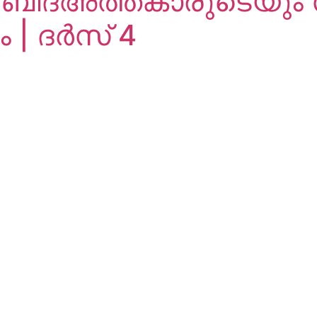
 ബിദ്അത്ത്കാരുടെയും
ം | ദർസ് 4