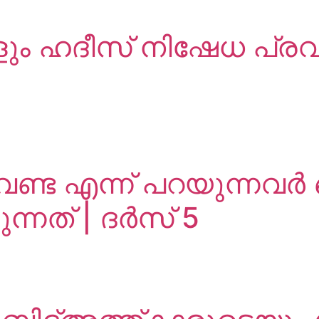
ളും ഹദീസ് നിഷേധ പ്ര
ണ്ട എന്ന് പറയുന്നവ
ന്നത് | ദർസ് 5