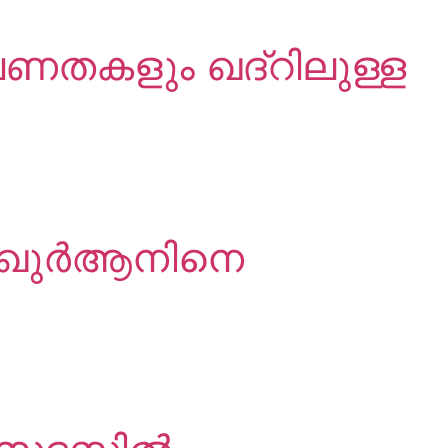
വണതകളും ഖദ്റിലുള്ള
ർ ഖുർആനിനെ