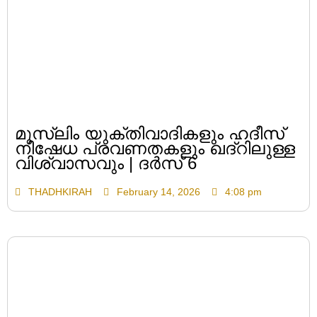
മുസ്ലിം യുക്തിവാദികളും ഹദീസ്
നിഷേധ പ്രവണതകളും ഖദ്റിലുള്ള
വിശ്വാസവും | ദർസ് 6
THADHKIRAH
February 14, 2026
4:08 pm