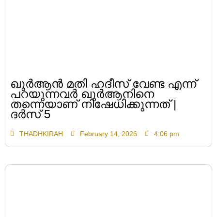
ഖുർആൻ മതി ഹദീസ് വേണ്ട എന്ന്
പറയുന്നവർ ഖുർആനിനെ
തന്നെയാണ് നിഷേധിക്കുന്നത് |
ദർസ് 5
THADHKIRAH
February 14, 2026
4:06 pm