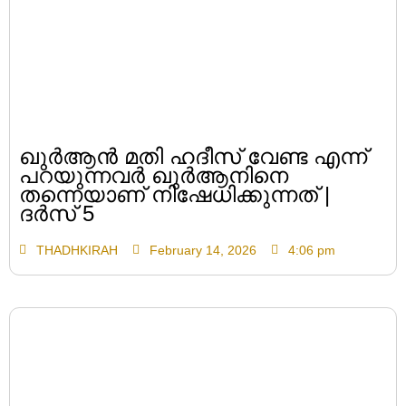
ഖുർആൻ മതി ഹദീസ് വേണ്ട എന്ന്
പറയുന്നവർ ഖുർആനിനെ
തന്നെയാണ് നിഷേധിക്കുന്നത് |
ദർസ് 5
THADHKIRAH
February 14, 2026
4:06 pm