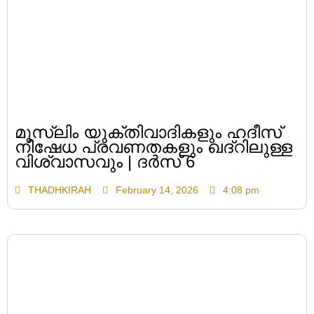
മുസ്ലിം യുക്തിവാദികളും ഹദീസ്
നിഷേധ പ്രവണതകളും ഖദ്റിലുള്ള
വിശ്വാസവും | ദർസ് 6
THADHKIRAH
February 14, 2026
4:08 pm